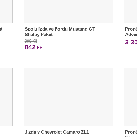
á
Spolujízda ve Fordu Mustang GT
Pron
Shelby Paket
Adve
3 3
990 Kč
842
Kč
Jízda v Chevrolet Camaro ZL1
Pron