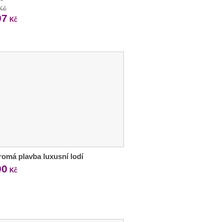
 Kč
97
Kč
omá plavba luxusní lodí
90
Kč