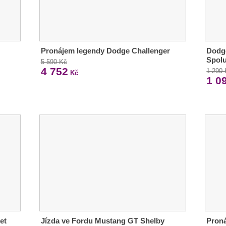
Pronájem legendy Dodge Challenger
Dodg
Spolu
5 590 Kč
4 752
1 290
Kč
1 0
et
Jízda ve Fordu Mustang GT Shelby
Proná