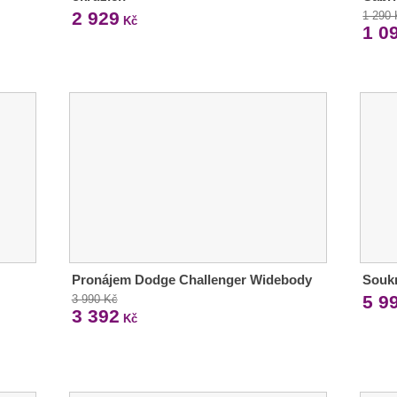
2 929
1 290
Kč
1 0
Pronájem Dodge Challenger Widebody
Soukr
5 9
3 990 Kč
3 392
Kč