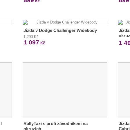
599
699
Kč
Jízda v Dodge Challenger Widebody
Jízda
okruz
1 290 Kč
1 097
1 4
Kč
I
RallyTaxi s profi závodníkem na
Jízda
okruzích
Cabr