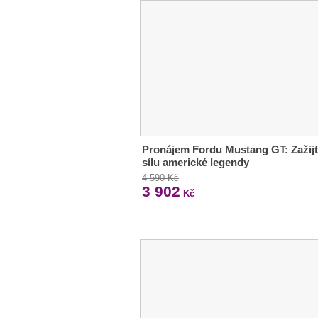
Pronájem Fordu Mustang GT: Zažij
sílu americké legendy
4 590 Kč
3 902
Kč