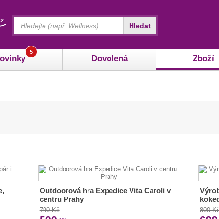
Vyhledávání
Hledat
5
ovinky
Dovolená
Zboží
e,
Outdoorová hra Expedice Vita Caroli v
Výrob
centru Prahy
koke
790 Kč
800 K