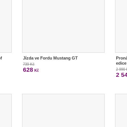
f
Jízda ve Fordu Mustang GT
Proná
edice
739 Kč
628
2 990
Kč
2 5