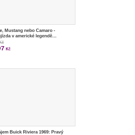
e, Mustang nebo Camaro -
jízda v americké legendě…
 Kč
97
Kč
jem Buick Riviera 1969: Pravý