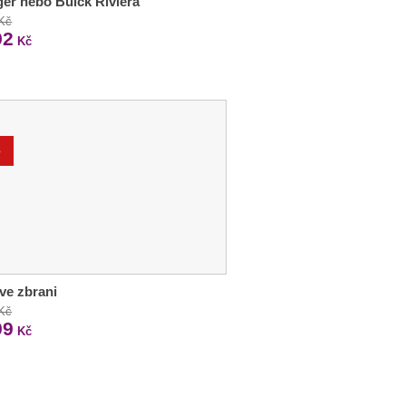
er nebo Buick Riviera
 Kč
92
Kč
%
ve zbrani
 Kč
99
Kč