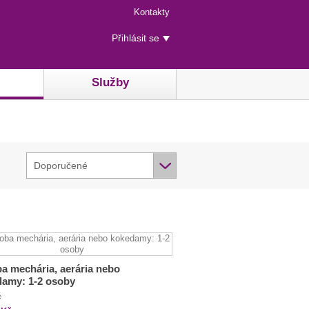
Menu
Kontakty
rychlého
Uživatelské
přístupu
Přihlásit se
menu
Služby
Doporučené
a mechária, aerária nebo
damy: 1-2 osoby
č