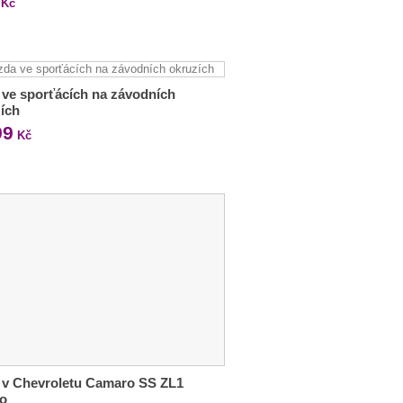
Kč
 ve sporťácích na závodních
ích
99
Kč
 v Chevroletu Camaro SS ZL1
io