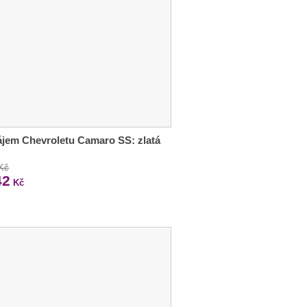
jem Chevroletu Camaro SS: zlatá
 Kč
42
Kč