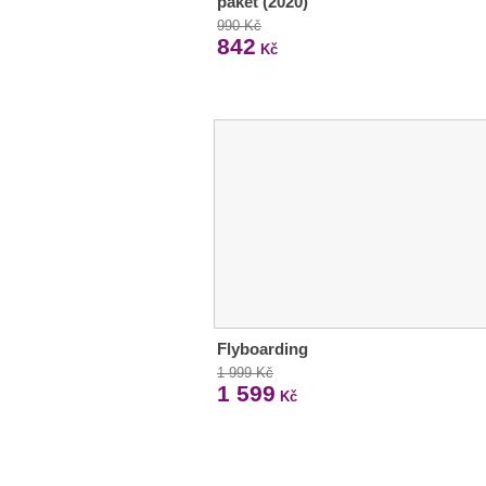
paket (2020)
990 Kč
842
Kč
Flyboarding
1 999 Kč
1 599
Kč