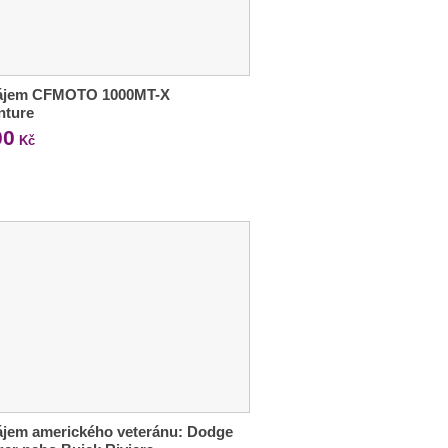
ájem CFMOTO 1000MT-X
nture
00
Kč
ájem amerického veteránu: Dodge