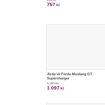
757
Kč
Jízda ve Fordu Mustang GT
Supercharger
1 290 Kč
1 097
Kč