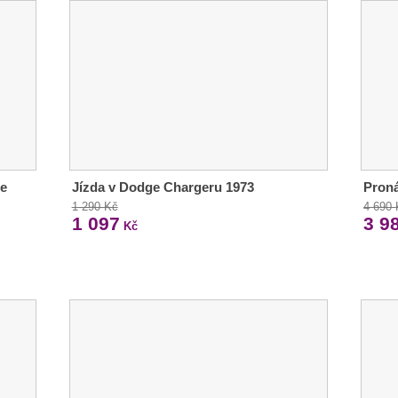
te
Jízda v Dodge Chargeru 1973
Proná
1 290 Kč
4 690
1 097
3 9
Kč