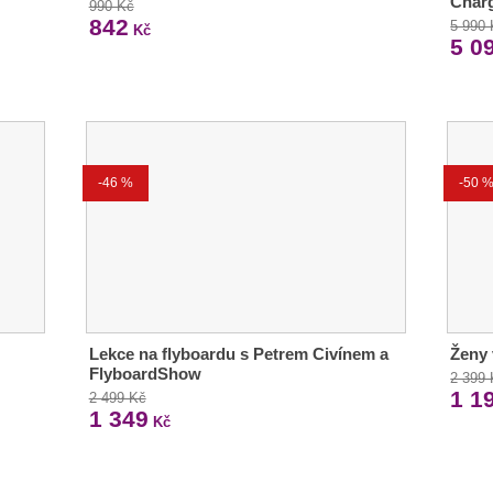
Charg
990 Kč
842
5 990
Kč
5 0
-46 %
-50 
Lekce na flyboardu s Petrem Civínem a
Ženy 
FlyboardShow
2 399
1 1
2 499 Kč
1 349
Kč