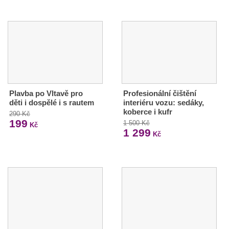
Plavba po Vltavě pro
Profesionální čištění
děti i dospělé i s rautem
interiéru vozu: sedáky,
koberce i kufr
290 Kč
199
1 500 Kč
Kč
1 299
Kč