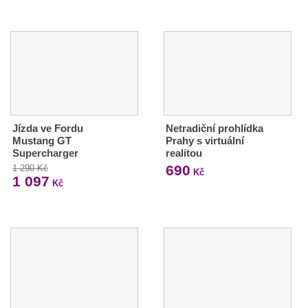
Jízda ve Fordu
Netradiční prohlídka
Mustang GT
Prahy s virtuální
Supercharger
realitou
690
1 290 Kč
Kč
1 097
Kč