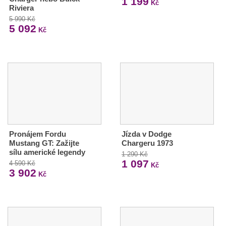
1 199
Kč
Riviera
5 990 Kč
5 092
Kč
Pronájem Fordu
Jízda v Dodge
Mustang GT: Zažijte
Chargeru 1973
sílu americké legendy
1 290 Kč
1 097
4 590 Kč
Kč
3 902
Kč