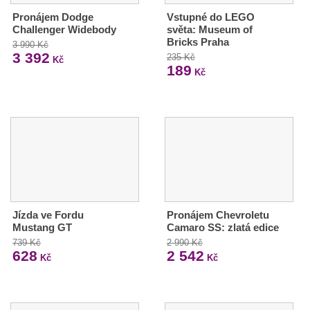
Pronájem Dodge
Vstupné do LEGO
Challenger Widebody
světa: Museum of
Bricks Praha
3 990 Kč
3 392
235 Kč
Kč
189
Kč
Jízda ve Fordu
Pronájem Chevroletu
Mustang GT
Camaro SS: zlatá edice
739 Kč
2 990 Kč
628
2 542
Kč
Kč