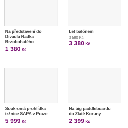
Na představení do
Let balónem
Divadla Radka
3 590 Kč
Brzobohatého
3 380
Kč
1 380
Kč
Soukromá prohlídka
Na big paddleboardu
tržnice SAPA v Praze
do Zlaté Koruny
5 999
2 399
Kč
Kč