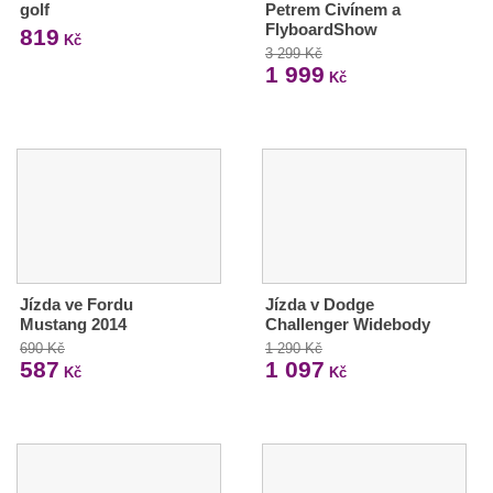
golf
Petrem Civínem a
FlyboardShow
819
Kč
3 299 Kč
1 999
Kč
Jízda ve Fordu
Jízda v Dodge
Mustang 2014
Challenger Widebody
690 Kč
1 290 Kč
587
1 097
Kč
Kč