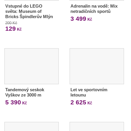
Vstupné do LEGO
Adrenalin na vodě: Mix
světa: Museum of
netradičních sportů
Bricks Špindlerův Mlýn
3 499
Kč
200 Kč
129
Kč
Tandemový seskok
Let ve sportovním
Vyškov ze 3000 m
letounu
5 390
2 625
Kč
Kč