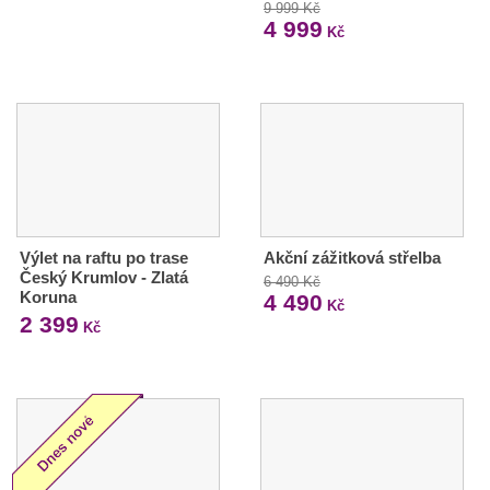
9 999 Kč
4 999
Kč
Výlet na raftu po trase
Akční zážitková střelba
Český Krumlov - Zlatá
6 490 Kč
Koruna
4 490
Kč
2 399
Kč