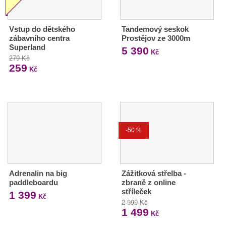
Vstup do dětského
Tandemový seskok
zábavního centra
Prostějov ze 3000m
Superland
5 390
Kč
279 Kč
259
Kč
-50 %
Adrenalin na big
Zážitková střelba -
paddleboardu
zbraně z online
stříleček
1 399
Kč
2 999 Kč
1 499
Kč