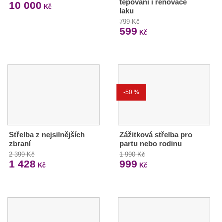
tepování i renovace
10 000
Kč
laku
799 Kč
599
Kč
-50 %
Střelba z nejsilnějších
Zážitková střelba pro
zbraní
partu nebo rodinu
2 399 Kč
1 990 Kč
1 428
999
Kč
Kč