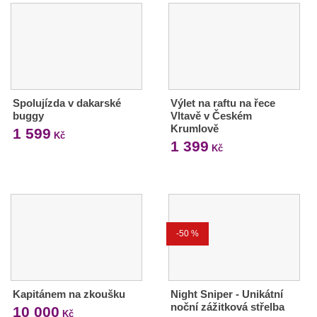
Spolujízda v dakarské
Výlet na raftu na řece
buggy
Vltavě v Českém
Krumlově
1 599
Kč
1 399
Kč
-50 %
Kapitánem na zkoušku
Night Sniper - Unikátní
noční zážitková střelba
10 000
Kč