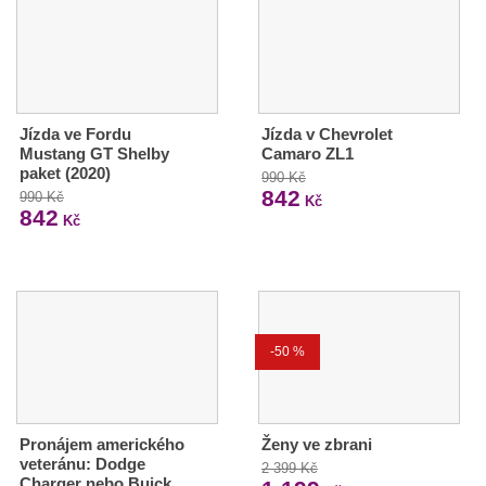
Jízda ve Fordu
Jízda v Chevrolet
Mustang GT Shelby
Camaro ZL1
paket (2020)
990 Kč
842
990 Kč
Kč
842
Kč
-50 %
Pronájem amerického
Ženy ve zbrani
veteránu: Dodge
2 399 Kč
Charger nebo Buick