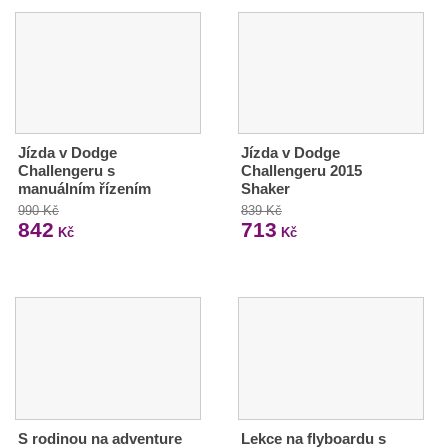
Jízda v Dodge
Jízda v Dodge
Challengeru s
Challengeru 2015
manuálním řízením
Shaker
990 Kč
839 Kč
842
713
Kč
Kč
S rodinou na adventure
Lekce na flyboardu s