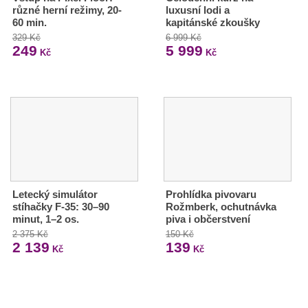
různé herní režimy, 20-
luxusní lodi a
60 min.
kapitánské zkoušky
329 Kč
6 999 Kč
249
5 999
Kč
Kč
Letecký simulátor
Prohlídka pivovaru
stíhačky F-35: 30–90
Rožmberk, ochutnávka
minut, 1–2 os.
piva i občerstvení
2 375 Kč
150 Kč
2 139
139
Kč
Kč