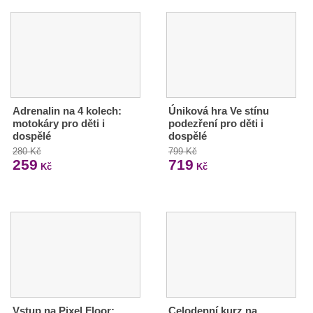
Adrenalin na 4 kolech:
Úniková hra Ve stínu
motokáry pro děti i
podezření pro děti i
dospělé
dospělé
280 Kč
799 Kč
259
719
Kč
Kč
Vstup na Pixel Floor:
Celodenní kurz na