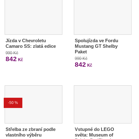
Jízda v Chevroletu
Spolujízda ve Fordu
Camaro SS: zlatá edice
Mustang GT Shelby
Paket
990 Kč
842
990 Kč
Kč
842
Kč
-50 %
Střelba ze zbraní podle
Vstupné do LEGO
vlastního výběru
světa: Museum of