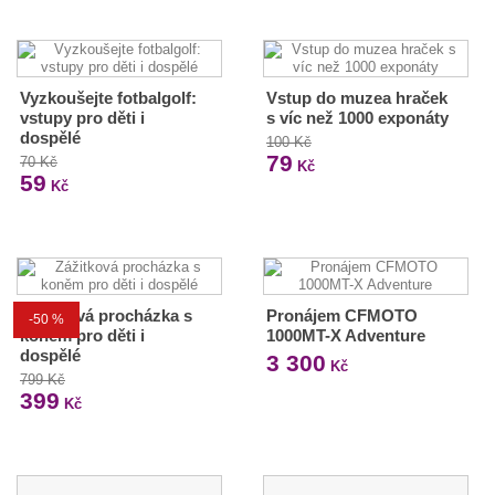
Vyzkoušejte fotbalgolf:
Vstup do muzea hraček
vstupy pro děti i
s víc než 1000 exponáty
dospělé
100 Kč
79
70 Kč
Kč
59
Kč
Zážitková procházka s
Pronájem CFMOTO
-50 %
koněm pro děti i
1000MT-X Adventure
dospělé
3 300
Kč
799 Kč
399
Kč