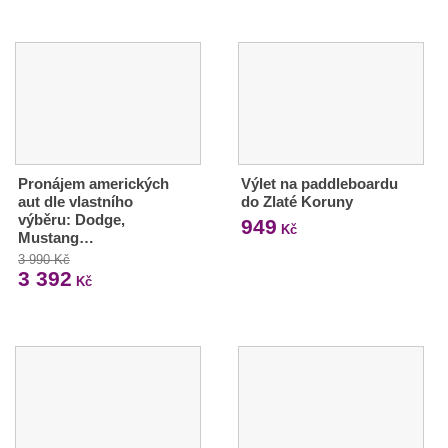
Pronájem amerických
Výlet na paddleboardu
aut dle vlastního
do Zlaté Koruny
výběru: Dodge,
949
Kč
Mustang…
3 990 Kč
3 392
Kč