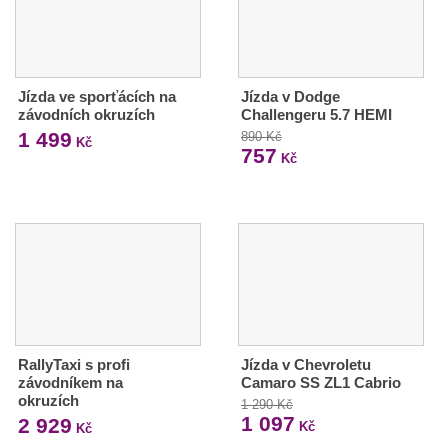
Jízda ve sporťácích na
Jízda v Dodge
závodních okruzích
Challengeru 5.7 HEMI
1 499
890 Kč
Kč
757
Kč
RallyTaxi s profi
Jízda v Chevroletu
závodníkem na
Camaro SS ZL1 Cabrio
okruzích
1 290 Kč
1 097
2 929
Kč
Kč