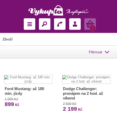
Košík
0
Zboží
Filtrovat
Ford Mustang: až 180
Dodge Challenger:
min. jízdy
pronájem na 2 hod. až
víkend
1 099 Kč
899
2 500 Kč
Kč
2 199
Kč