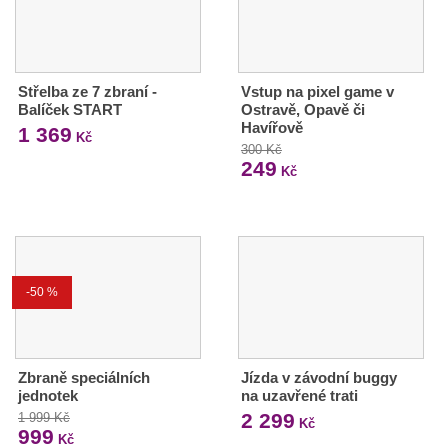
Střelba ze 7 zbraní -
Vstup na pixel game v
Balíček START
Ostravě, Opavě či
Havířově
1 369
Kč
300 Kč
249
Kč
-50 %
Zbraně speciálních
Jízda v závodní buggy
jednotek
na uzavřené trati
2 299
1 999 Kč
Kč
999
Kč