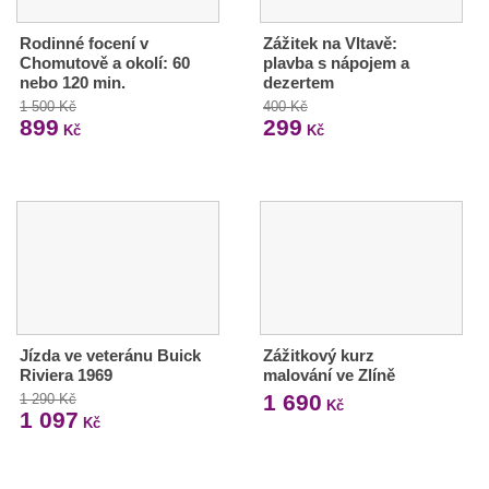
Rodinné focení v
Zážitek na Vltavě:
Chomutově a okolí: 60
plavba s nápojem a
nebo 120 min.
dezertem
1 500 Kč
400 Kč
899
299
Kč
Kč
Jízda ve veteránu Buick
Zážitkový kurz
Riviera 1969
malování ve Zlíně
1 690
1 290 Kč
Kč
1 097
Kč