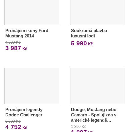
Pronájem ikony Ford
Soukromá plavba
Mustang 2014
luxusní lodí
5 990
4 690 Kč
Kč
3 987
Kč
Pronájem legendy
Dodge, Mustang nebo
Dodge Challenger
Camaro - Spolujízda v
americké legendě…
5 590 Kč
4 752
1 290 Kč
Kč