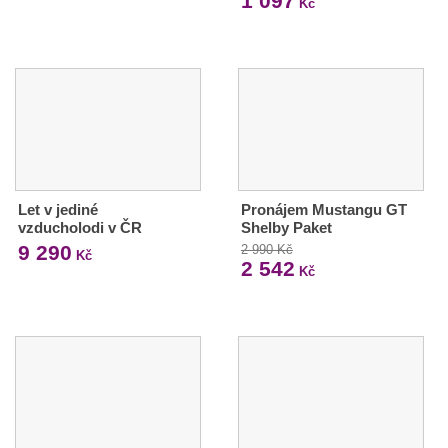
1 097
Kč
Let v jediné
Pronájem Mustangu GT
vzducholodi v ČR
Shelby Paket
9 290
2 990 Kč
Kč
2 542
Kč