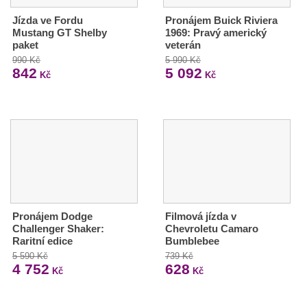
Jízda ve Fordu
Pronájem Buick Riviera
Mustang GT Shelby
1969: Pravý americký
paket
veterán
990 Kč
5 990 Kč
842
5 092
Kč
Kč
Pronájem Dodge
Filmová jízda v
Challenger Shaker:
Chevroletu Camaro
Raritní edice
Bumblebee
5 590 Kč
739 Kč
4 752
628
Kč
Kč