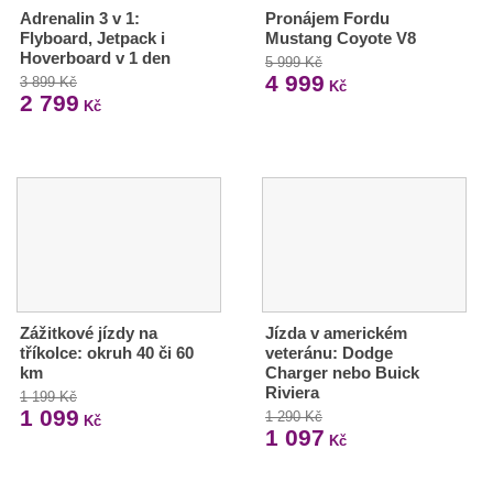
Adrenalin 3 v 1:
Pronájem Fordu
Flyboard, Jetpack i
Mustang Coyote V8
Hoverboard v 1 den
5 999 Kč
4 999
3 899 Kč
Kč
2 799
Kč
Zážitkové jízdy na
Jízda v americkém
tříkolce: okruh 40 či 60
veteránu: Dodge
km
Charger nebo Buick
Riviera
1 199 Kč
1 099
1 290 Kč
Kč
1 097
Kč