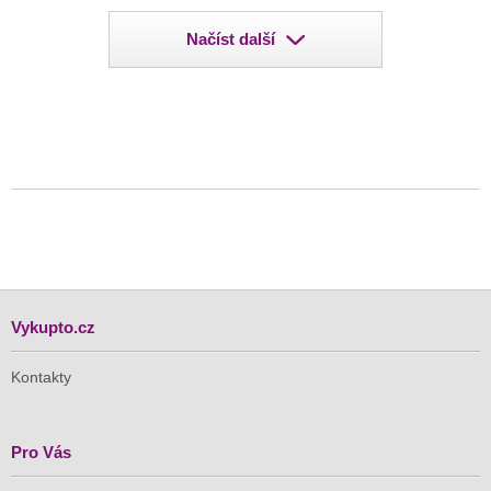
Načíst další
Vykupto.cz
Kontakty
Pro Vás