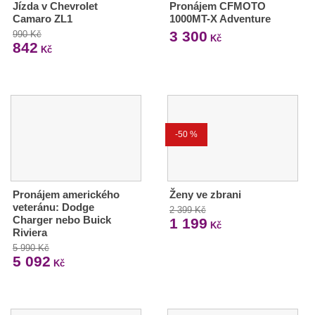
Jízda v Chevrolet
Pronájem CFMOTO
Camaro ZL1
1000MT-X Adventure
3 300
990 Kč
Kč
842
Kč
-50 %
Pronájem amerického
Ženy ve zbrani
veteránu: Dodge
2 399 Kč
Charger nebo Buick
1 199
Kč
Riviera
5 990 Kč
5 092
Kč