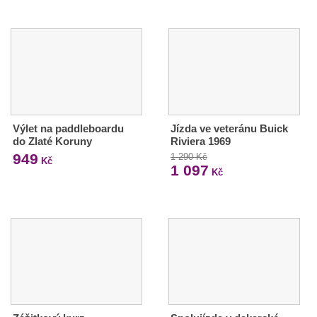
Výlet na paddleboardu
Jízda ve veteránu Buick
do Zlaté Koruny
Riviera 1969
949
1 290 Kč
Kč
1 097
Kč