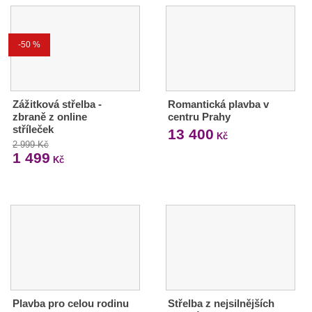
-50 %
Zážitková střelba -
Romantická plavba v
zbraně z online
centru Prahy
stříleček
13 400
Kč
2 999 Kč
1 499
Kč
Plavba pro celou rodinu
Střelba z nejsilnějších