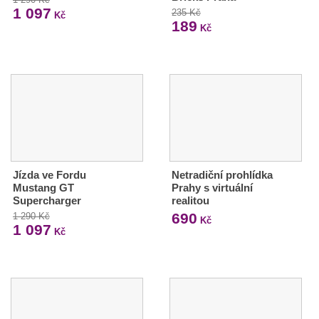
1 097
235 Kč
Kč
189
Kč
Jízda ve Fordu
Netradiční prohlídka
Mustang GT
Prahy s virtuální
Supercharger
realitou
690
1 290 Kč
Kč
1 097
Kč