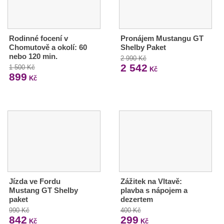
Rodinné focení v
Pronájem Mustangu GT
Chomutově a okolí: 60
Shelby Paket
nebo 120 min.
2 990 Kč
2 542
1 500 Kč
Kč
899
Kč
Jízda ve Fordu
Zážitek na Vltavě:
Mustang GT Shelby
plavba s nápojem a
paket
dezertem
990 Kč
400 Kč
842
299
Kč
Kč