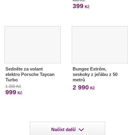
480 Kč
399
Kč
Sedněte za volant
Bungee Extrém,
elektro Porsche Taycan
seskoky z jeřábu z 50
Turbo
metrů
2 990
1 200 Kč
Kč
999
Kč
Načíst další