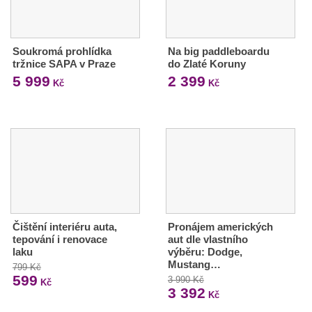
Soukromá prohlídka
Na big paddleboardu
tržnice SAPA v Praze
do Zlaté Koruny
5 999
2 399
Kč
Kč
Čištění interiéru auta,
Pronájem amerických
tepování i renovace
aut dle vlastního
laku
výběru: Dodge,
Mustang…
799 Kč
599
3 990 Kč
Kč
3 392
Kč