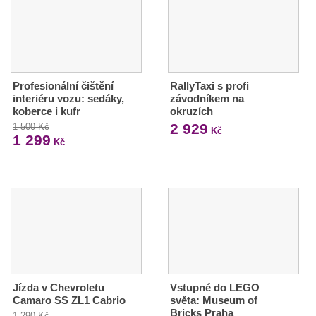
Profesionální čištění
RallyTaxi s profi
interiéru vozu: sedáky,
závodníkem na
koberce i kufr
okruzích
2 929
1 500 Kč
Kč
1 299
Kč
Jízda v Chevroletu
Vstupné do LEGO
Camaro SS ZL1 Cabrio
světa: Museum of
Bricks Praha
1 290 Kč