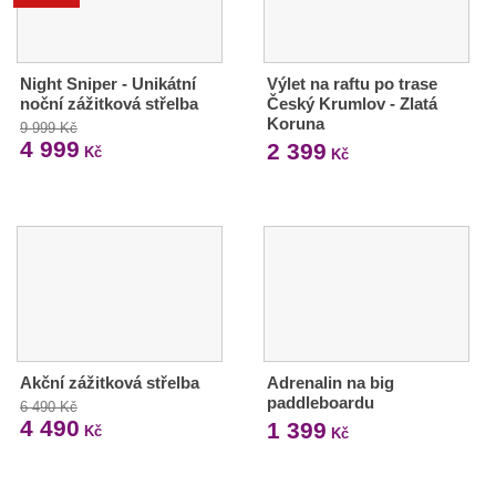
Night Sniper - Unikátní
Výlet na raftu po trase
noční zážitková střelba
Český Krumlov - Zlatá
Koruna
9 999 Kč
4 999
2 399
Kč
Kč
Akční zážitková střelba
Adrenalin na big
paddleboardu
6 490 Kč
4 490
1 399
Kč
Kč