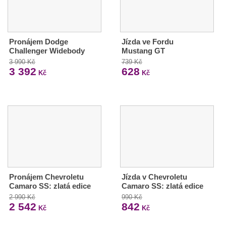
Pronájem Dodge
Jízda ve Fordu
Challenger Widebody
Mustang GT
3 990 Kč
739 Kč
3 392
628
Kč
Kč
Pronájem Chevroletu
Jízda v Chevroletu
Camaro SS: zlatá edice
Camaro SS: zlatá edice
2 990 Kč
990 Kč
2 542
842
Kč
Kč