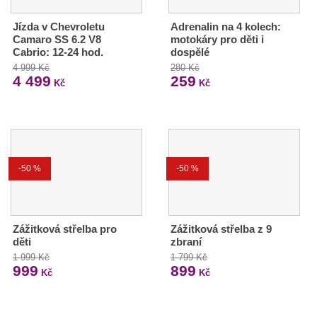
Jízda v Chevroletu
Adrenalin na 4 kolech:
Camaro SS 6.2 V8
motokáry pro děti i
Cabrio: 12-24 hod.
dospělé
4 999 Kč
280 Kč
4 499
259
Kč
Kč
-50 %
-50 %
Zážitková střelba pro
Zážitková střelba z 9
děti
zbraní
1 999 Kč
1 799 Kč
999
899
Kč
Kč