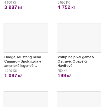
4 690 Kč
5 590 Kč
3 987
4 752
Kč
Kč
Dodge, Mustang nebo
Vstup na pixel game v
Camaro - Spolujízda v
Ostravě, Opavě či
americké legendě…
Havířově
1 290 Kč
250 Kč
1 097
199
Kč
Kč