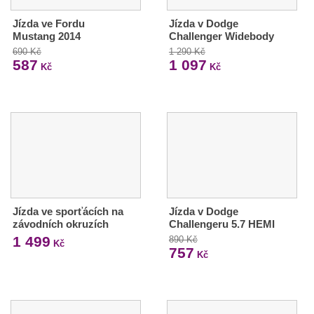
Jízda ve Fordu
Jízda v Dodge
Mustang 2014
Challenger Widebody
690 Kč
1 290 Kč
587
1 097
Kč
Kč
Jízda ve sporťácích na
Jízda v Dodge
závodních okruzích
Challengeru 5.7 HEMI
1 499
890 Kč
Kč
757
Kč