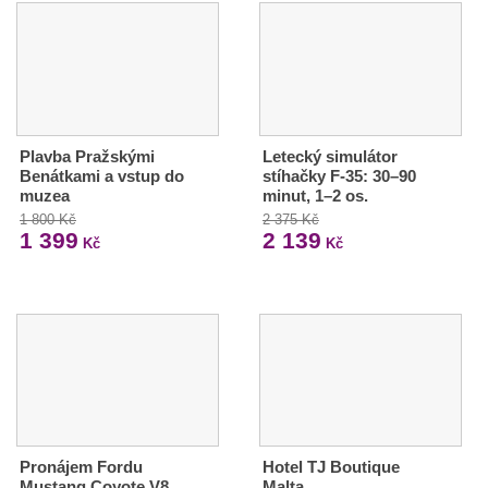
Plavba Pražskými
Letecký simulátor
Benátkami a vstup do
stíhačky F-35: 30–90
muzea
minut, 1–2 os.
1 800 Kč
2 375 Kč
1 399
2 139
Kč
Kč
Pronájem Fordu
Hotel TJ Boutique
Mustang Coyote V8
Malta