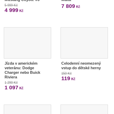
7 809
5 999 Kč
Kč
4 999
Kč
Jízda v americkém
Celodenní neomezený
veteránu: Dodge
vstup do dětské herny
Charger nebo Buick
150 Kč
Riviera
119
Kč
1 290 Kč
1 097
Kč