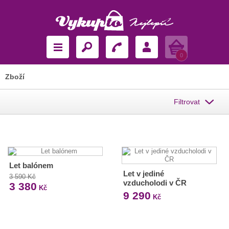
Košík
0
Zboží
Filtrovat
Let balónem
Let v jediné
3 590 Kč
vzducholodi v ČR
3 380
Kč
9 290
Kč