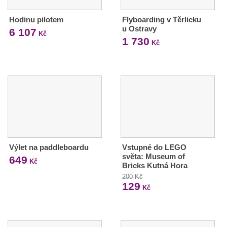
Hodinu pilotem
Flyboarding v Těrlicku
u Ostravy
6 107
Kč
1 730
Kč
Výlet na paddleboardu
Vstupné do LEGO
světa: Museum of
649
Kč
Bricks Kutná Hora
200 Kč
129
Kč