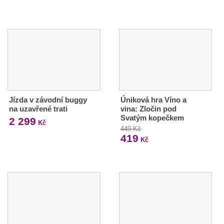
Jízda v závodní buggy
Úniková hra Víno a
na uzavřené trati
vina: Zločin pod
Svatým kopečkem
2 299
Kč
449 Kč
419
Kč