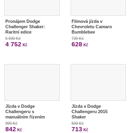
Pronájem Dodge
Filmová jízda v
Challenger Shaker:
Chevroletu Camaro
Raritní edice
Bumblebee
5 590 Kč
739 Kč
4 752
628
Kč
Kč
Jízda v Dodge
Jízda v Dodge
Challengeru s
Challengeru 2015
manuálním řízením
Shaker
990 Kč
839 Kč
842
713
Kč
Kč