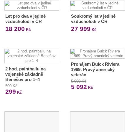
Let pro dva v jediné
Soukromý let v jediné
vzducholodi v ČR
vzducholodi v ČR
18 200
27 999
Kč
Kč
Pronájem Buick Riviera
2 hod. paintballu na
1969: Pravý americký
vojenské základně
veterán
Benešov pro 1–4
5 990 Kč
5 092
500 Kč
Kč
299
Kč