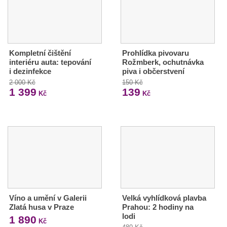
Kompletní čištění
Prohlídka pivovaru
interiéru auta: tepování
Rožmberk, ochutnávka
i dezinfekce
piva i občerstvení
2 000 Kč
150 Kč
1 399
139
Kč
Kč
Víno a umění v Galerii
Velká vyhlídková plavba
Zlatá husa v Praze
Prahou: 2 hodiny na
lodi
1 890
Kč