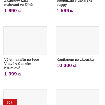
Zážitkový kurz
Spolujízda v dakarské
malování ve Zlíně
buggy
1 690
1 599
Kč
Kč
Výlet na raftu na řece
Kapitánem na zkoušku
Vltavě v Českém
10 000
Kč
Krumlově
1 399
Kč
-50 %