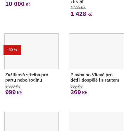
zbraní
10 000
Kč
2 399 Kč
1 428
Kč
-50 %
Zážitková střelba pro
Plavba po Vltavě pro
partu nebo rodinu
děti i dospělé i s rautem
1 990 Kč
390 Kč
999
269
Kč
Kč