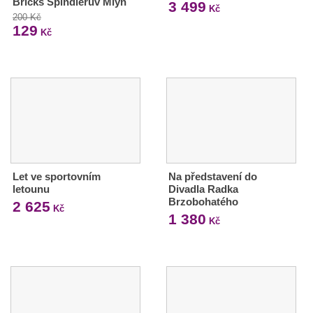
Bricks Špindlerův Mlýn
3 499
Kč
200 Kč
129
Kč
Let ve sportovním
Na představení do
letounu
Divadla Radka
Brzobohatého
2 625
Kč
1 380
Kč