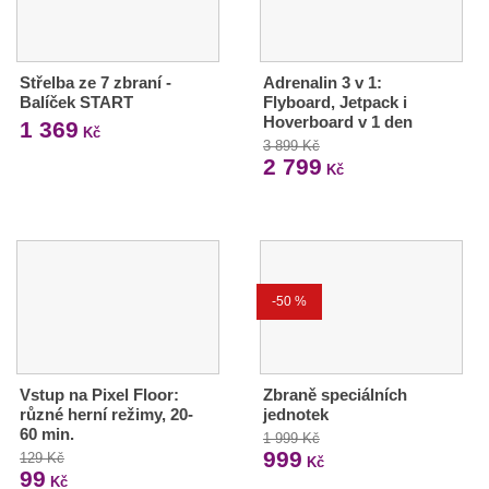
Střelba ze 7 zbraní -
Adrenalin 3 v 1:
Balíček START
Flyboard, Jetpack i
Hoverboard v 1 den
1 369
Kč
3 899 Kč
2 799
Kč
-50 %
Vstup na Pixel Floor:
Zbraně speciálních
různé herní režimy, 20-
jednotek
60 min.
1 999 Kč
999
129 Kč
Kč
99
Kč