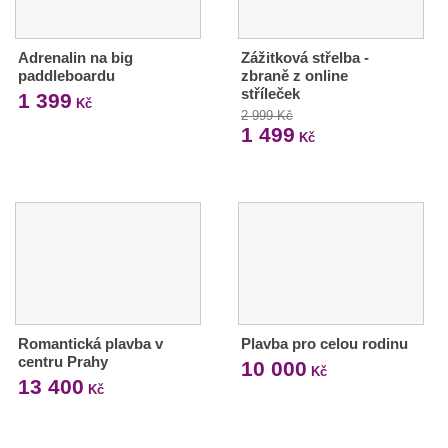
Adrenalin na big
Zážitková střelba -
paddleboardu
zbraně z online
stříleček
1 399
Kč
2 999 Kč
1 499
Kč
Romantická plavba v
Plavba pro celou rodinu
centru Prahy
10 000
Kč
13 400
Kč