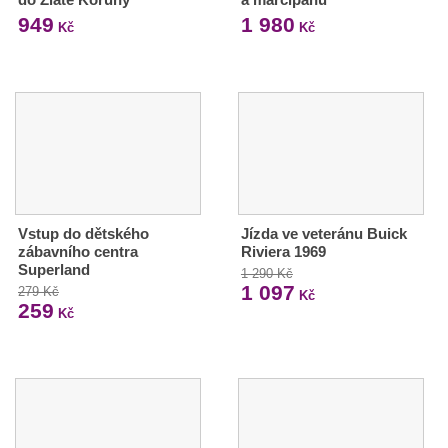
949
1 980
Kč
Kč
Vstup do dětského
Jízda ve veteránu Buick
zábavního centra
Riviera 1969
Superland
1 290 Kč
1 097
279 Kč
Kč
259
Kč