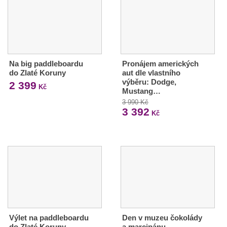
Na big paddleboardu
Pronájem amerických
do Zlaté Koruny
aut dle vlastního
výběru: Dodge,
2 399
Kč
Mustang…
3 990 Kč
3 392
Kč
Výlet na paddleboardu
Den v muzeu čokolády
do Zlaté Koruny
a marcipánu