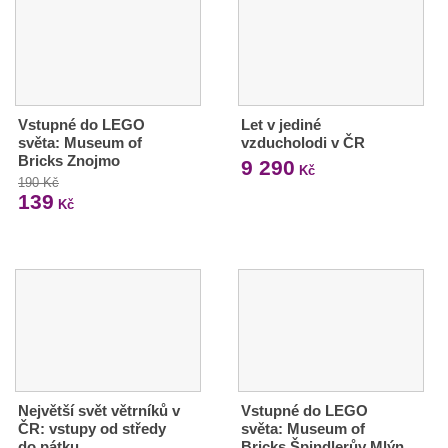
Vstupné do LEGO
Let v jediné
světa: Museum of
vzducholodi v ČR
Bricks Znojmo
9 290
Kč
190 Kč
139
Kč
Největší svět větrníků v
Vstupné do LEGO
ČR: vstupy od středy
světa: Museum of
do pátku
Bricks Špindlerův Mlýn