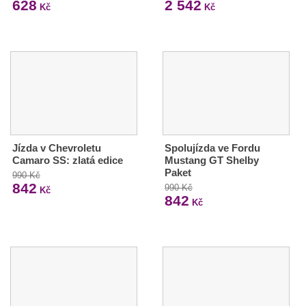
628
2 542
Kč
Kč
Jízda v Chevroletu
Spolujízda ve Fordu
Camaro SS: zlatá edice
Mustang GT Shelby
Paket
990 Kč
842
990 Kč
Kč
842
Kč