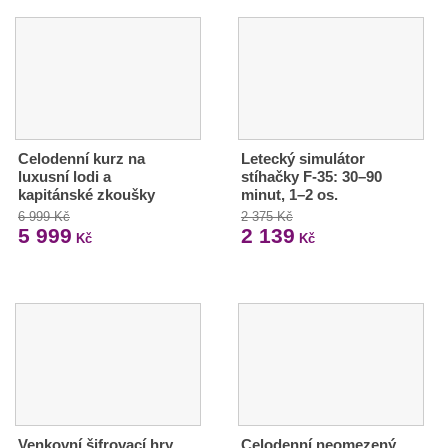
Celodenní kurz na
Letecký simulátor
luxusní lodi a
stíhačky F-35: 30–90
kapitánské zkoušky
minut, 1–2 os.
6 999 Kč
2 375 Kč
5 999
2 139
Kč
Kč
Venkovní šifrovací hry
Celodenní neomezený