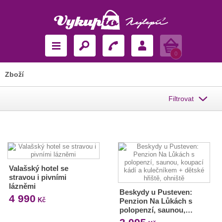
Košík
0
Zboží
Filtrovat
Valašský hotel se
stravou i pivními
lázněmi
Beskydy u Pusteven:
4 990
Kč
Penzion Na Lůkách s
polopenzí, saunou,…