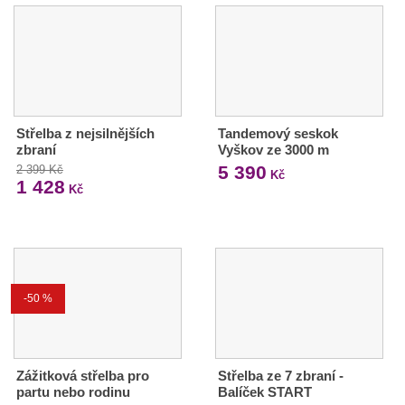
Střelba z nejsilnějších
Tandemový seskok
zbraní
Vyškov ze 3000 m
5 390
2 399 Kč
Kč
1 428
Kč
-50 %
Zážitková střelba pro
Střelba ze 7 zbraní -
partu nebo rodinu
Balíček START