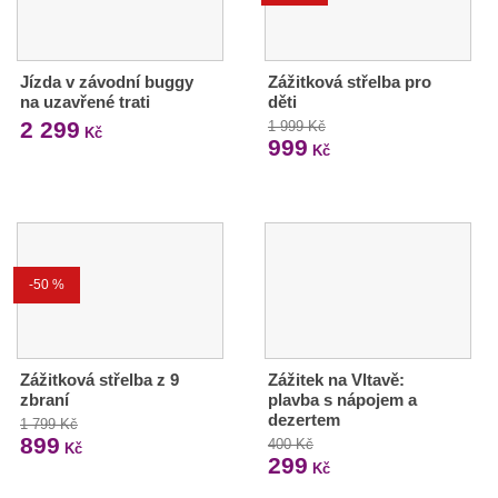
Jízda v závodní buggy
Zážitková střelba pro
na uzavřené trati
děti
2 299
1 999 Kč
Kč
999
Kč
-50 %
Zážitková střelba z 9
Zážitek na Vltavě:
zbraní
plavba s nápojem a
dezertem
1 799 Kč
899
400 Kč
Kč
299
Kč