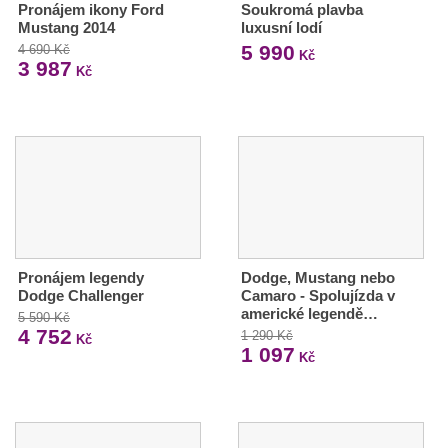
Pronájem ikony Ford
Soukromá plavba
Mustang 2014
luxusní lodí
5 990
4 690 Kč
Kč
3 987
Kč
Pronájem legendy
Dodge, Mustang nebo
Dodge Challenger
Camaro - Spolujízda v
americké legendě…
5 590 Kč
4 752
1 290 Kč
Kč
1 097
Kč