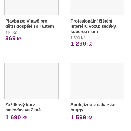
Plavba po Vltavě pro
Profesionální čištění
děti i dospělé i s rautem
interiéru vozu: sedáky,
koberce i kufr
490 Kč
369
1 500 Kč
Kč
1 299
Kč
Zážitkový kurz
Spolujízda v dakarské
malování ve Zlíně
buggy
1 690
1 599
Kč
Kč