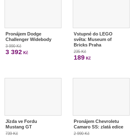
Pronájem Dodge
Vstupné do LEGO
Challenger Widebody
světa: Museum of
Bricks Praha
3 990 Kč
3 392
235 Kč
Kč
189
Kč
Jízda ve Fordu
Pronájem Chevroletu
Mustang GT
Camaro SS: zlatá edice
739 Kč
2 990 Kč