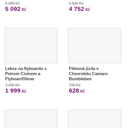
5 990 Kč
5 590 Kč
5 092
4 752
Kč
Kč
Lekce na flyboardu s
Filmová jízda v
Petrem Civínem a
Chevroletu Camaro
FlyboardShow
Bumblebee
3 299 Kč
739 Kč
1 999
628
Kč
Kč