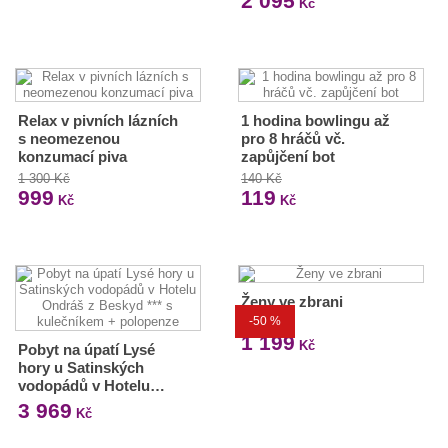
2 095
Kč
Relax v pivních lázních
1 hodina bowlingu až
s neomezenou
pro 8 hráčů vč.
konzumací piva
zapůjčení bot
1 300 Kč
140 Kč
999
119
Kč
Kč
Ženy ve zbrani
-50 %
2 399 Kč
1 199
Kč
Pobyt na úpatí Lysé
hory u Satinských
vodopádů v Hotelu…
3 969
Kč