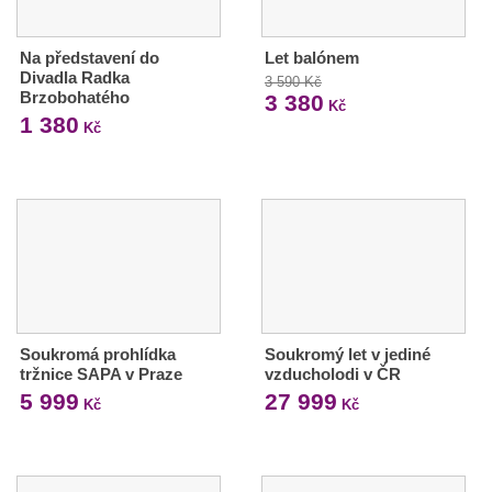
Na představení do
Let balónem
Divadla Radka
3 590 Kč
Brzobohatého
3 380
Kč
1 380
Kč
Soukromá prohlídka
Soukromý let v jediné
tržnice SAPA v Praze
vzducholodi v ČR
5 999
27 999
Kč
Kč