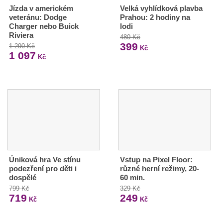
Jízda v americkém
Velká vyhlídková plavba
veteránu: Dodge
Prahou: 2 hodiny na
Charger nebo Buick
lodi
Riviera
480 Kč
399
1 290 Kč
Kč
1 097
Kč
Úniková hra Ve stínu
Vstup na Pixel Floor:
podezření pro děti i
různé herní režimy, 20-
dospělé
60 min.
799 Kč
329 Kč
719
249
Kč
Kč