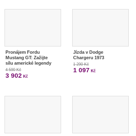
Pronájem Fordu
Jízda v Dodge
Mustang GT: Zažijte
Chargeru 1973
sílu americké legendy
1 290 Kč
1 097
4 590 Kč
Kč
3 902
Kč