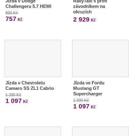
Jízda v Dodge
RallyTaxi s profi
Challengeru 5.7 HEMI
závodníkem na
okruzích
890 Kč
757
2 929
Kč
Kč
Jízda v Chevroletu
Jízda ve Fordu
Camaro SS ZL1 Cabrio
Mustang GT
Supercharger
1 290 Kč
1 097
1 290 Kč
Kč
1 097
Kč