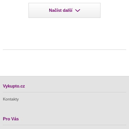
Načíst další
Vykupto.cz
Kontakty
Pro Vás