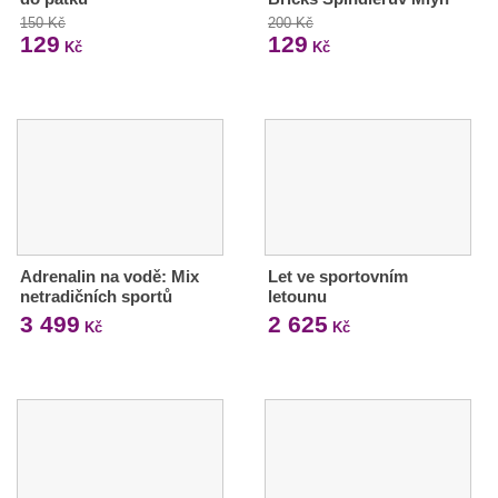
150 Kč
200 Kč
129
129
Kč
Kč
Adrenalin na vodě: Mix
Let ve sportovním
netradičních sportů
letounu
3 499
2 625
Kč
Kč