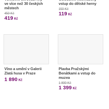
ve více než 30 českých
vstup do dětské herny
městech
150 Kč
119
450 Kč
Kč
419
Kč
Víno a umění v Galerii
Plavba Pražskými
Zlatá husa v Praze
Benátkami a vstup do
muzea
1 890
Kč
1 800 Kč
1 399
Kč