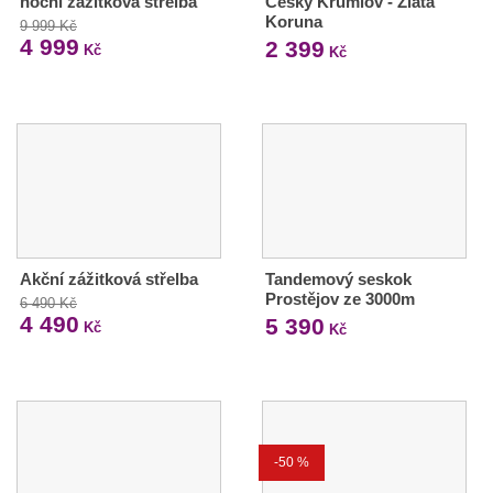
noční zážitková střelba
Český Krumlov - Zlatá
Koruna
9 999 Kč
4 999
2 399
Kč
Kč
Akční zážitková střelba
Tandemový seskok
Prostějov ze 3000m
6 490 Kč
4 490
5 390
Kč
Kč
-50 %