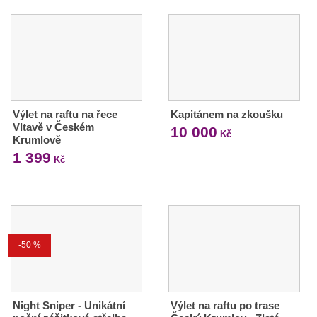
Výlet na raftu na řece
Kapitánem na zkoušku
Vltavě v Českém
10 000
Kč
Krumlově
1 399
Kč
-50 %
Night Sniper - Unikátní
Výlet na raftu po trase