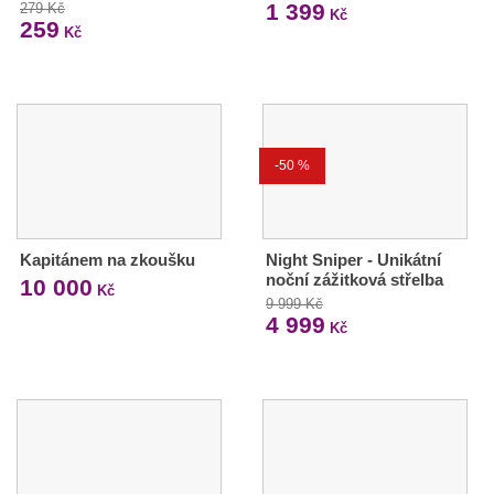
1 399
279 Kč
Kč
259
Kč
-50 %
Kapitánem na zkoušku
Night Sniper - Unikátní
noční zážitková střelba
10 000
Kč
9 999 Kč
4 999
Kč