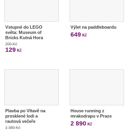
Vstupné do LEGO
Výlet na paddleboardu
světa: Museum of
649
Kč
Bricks Kutná Hora
200 Kč
129
Kč
Plavba po Vltavě na
House running z
prosklené lodi a
mrakodrapu v Praze
rautová večeře
2 890
Kč
1 380 Kč