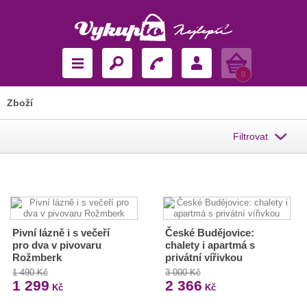
Košík
0
Zboží
Filtrovat
Pivní lázně i s večeří
České Budějovice:
pro dva v pivovaru
chalety i apartmá s
Rožmberk
privátní vířivkou
1 490 Kč
3 000 Kč
1 299
2 366
Kč
Kč