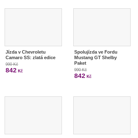
Jízda v Chevroletu
Spolujízda ve Fordu
Camaro SS: zlatá edice
Mustang GT Shelby
Paket
990 Kč
842
990 Kč
Kč
842
Kč