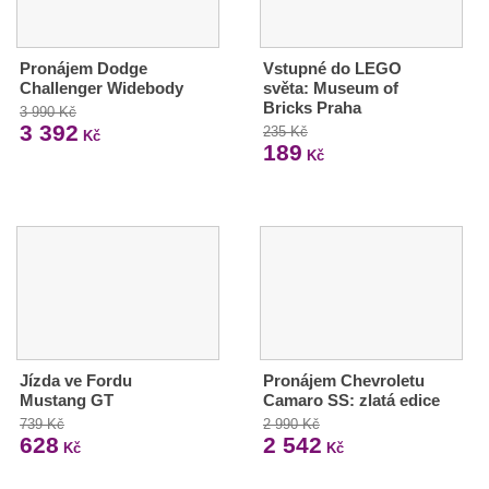
Pronájem Dodge
Vstupné do LEGO
Challenger Widebody
světa: Museum of
Bricks Praha
3 990 Kč
3 392
235 Kč
Kč
189
Kč
Jízda ve Fordu
Pronájem Chevroletu
Mustang GT
Camaro SS: zlatá edice
739 Kč
2 990 Kč
628
2 542
Kč
Kč