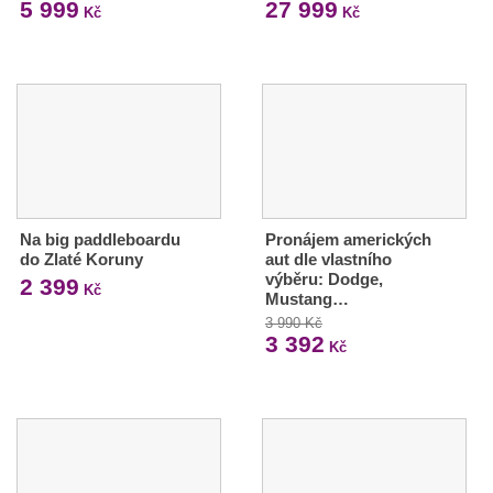
5 999
27 999
Kč
Kč
Na big paddleboardu
Pronájem amerických
do Zlaté Koruny
aut dle vlastního
výběru: Dodge,
2 399
Kč
Mustang…
3 990 Kč
3 392
Kč