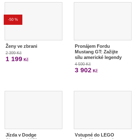
-50 %
Ženy ve zbrani
Pronájem Fordu
Mustang GT: Zažijte
2 399 Kč
sílu americké legendy
1 199
Kč
4 590 Kč
3 902
Kč
Jízda v Dodge
Vstupné do LEGO