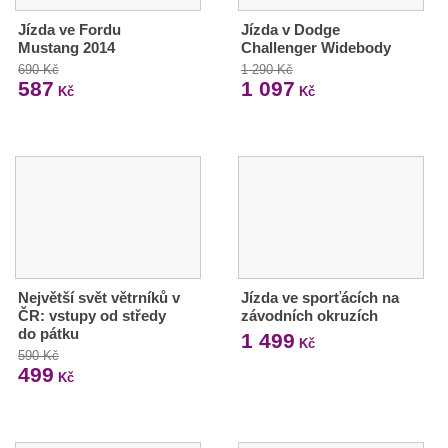
Jízda ve Fordu
Jízda v Dodge
Mustang 2014
Challenger Widebody
690 Kč
1 290 Kč
587
1 097
Kč
Kč
Největší svět větrníků v
Jízda ve sporťácích na
ČR: vstupy od středy
závodních okruzích
do pátku
1 499
Kč
590 Kč
499
Kč