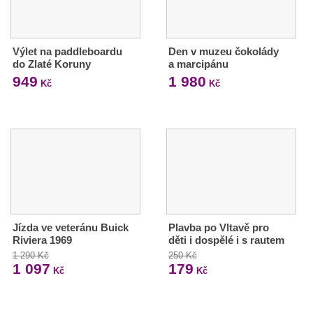
Výlet na paddleboardu
Den v muzeu čokolády
do Zlaté Koruny
a marcipánu
949
1 980
Kč
Kč
Jízda ve veteránu Buick
Plavba po Vltavě pro
Riviera 1969
děti i dospělé i s rautem
1 290 Kč
250 Kč
1 097
179
Kč
Kč