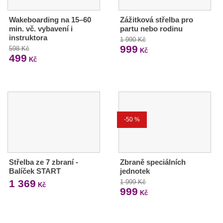
Wakeboarding na 15–60
Zážitková střelba pro
min. vč. vybavení i
partu nebo rodinu
instruktora
1 990 Kč
999
598 Kč
Kč
499
Kč
-50 %
Střelba ze 7 zbraní -
Zbraně speciálních
Balíček START
jednotek
1 369
1 999 Kč
Kč
999
Kč