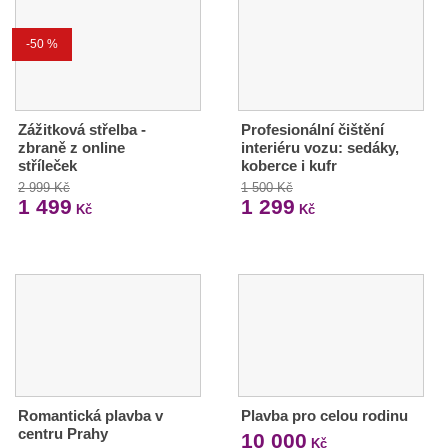
-50 %
Zážitková střelba -
Profesionální čištění
zbraně z online
interiéru vozu: sedáky,
stříleček
koberce i kufr
2 999 Kč
1 500 Kč
1 499
1 299
Kč
Kč
Romantická plavba v
Plavba pro celou rodinu
centru Prahy
10 000
Kč