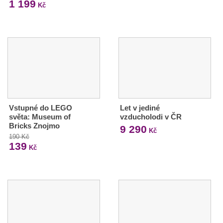
1 199
Kč
Vstupné do LEGO
Let v jediné
světa: Museum of
vzducholodi v ČR
Bricks Znojmo
9 290
Kč
190 Kč
139
Kč