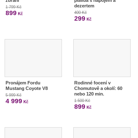
zbraní
plavba s nápojem a
dezertem
1 799 Kč
899
400 Kč
Kč
299
Kč
Pronájem Fordu
Rodinné focení v
Mustang Coyote V8
Chomutově a okolí: 60
nebo 120 min.
5 999 Kč
4 999
1 500 Kč
Kč
899
Kč