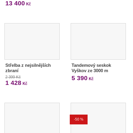
13 400
Kč
Střelba z nejsilnějších
Tandemový seskok
zbraní
Vyškov ze 3000 m
5 390
2 399 Kč
Kč
1 428
Kč
-50 %