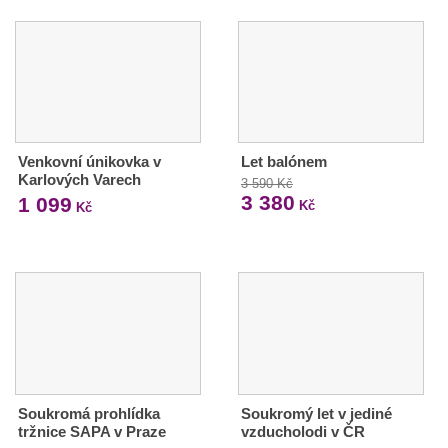
Venkovní únikovka v
Let balónem
Karlových Varech
3 590 Kč
3 380
1 099
Kč
Kč
Soukromá prohlídka
Soukromý let v jediné
tržnice SAPA v Praze
vzducholodi v ČR