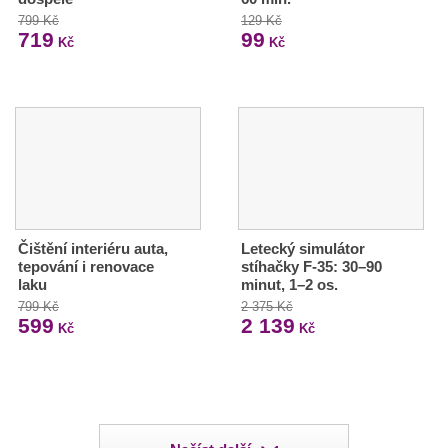
799 Kč
129 Kč
719
99
Kč
Kč
Čištění interiéru auta,
Letecký simulátor
tepování i renovace
stíhačky F-35: 30–90
laku
minut, 1–2 os.
799 Kč
2 375 Kč
599
2 139
Kč
Kč