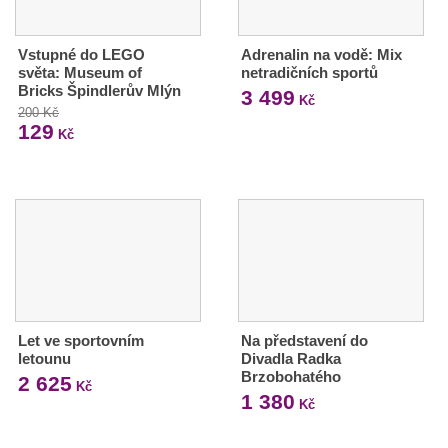
Vstupné do LEGO
Adrenalin na vodě: Mix
světa: Museum of
netradičních sportů
Bricks Špindlerův Mlýn
3 499
Kč
200 Kč
129
Kč
Let ve sportovním
Na představení do
letounu
Divadla Radka
Brzobohatého
2 625
Kč
1 380
Kč