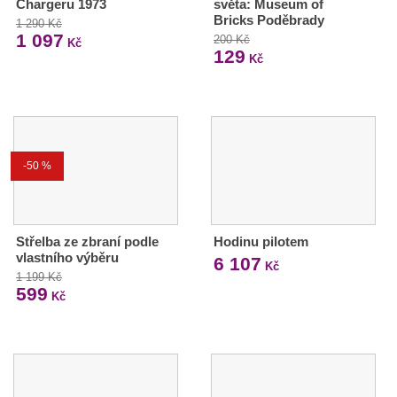
Chargeru 1973
světa: Museum of
Bricks Poděbrady
1 290 Kč
1 097
200 Kč
Kč
129
Kč
-50 %
Střelba ze zbraní podle
Hodinu pilotem
vlastního výběru
6 107
Kč
1 199 Kč
599
Kč