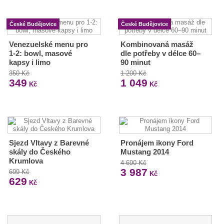
České Budějovice
České Budějovice
Venezuelské menu pro
Kombinovaná masáž
1-2: bowl, masové
dle potřeby v délce 60–
kapsy i limo
90 minut
350 Kč
1 200 Kč
349
1 049
Kč
Kč
Sjezd Vltavy z Barevné
Pronájem ikony Ford
skály do Českého
Mustang 2014
Krumlova
4 690 Kč
3 987
699 Kč
Kč
629
Kč