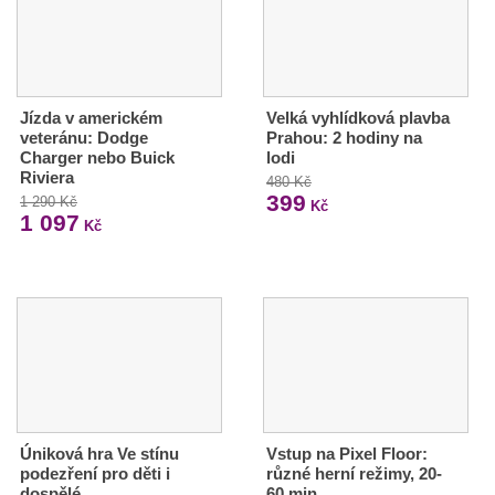
Jízda v americkém
Velká vyhlídková plavba
veteránu: Dodge
Prahou: 2 hodiny na
Charger nebo Buick
lodi
Riviera
480 Kč
399
1 290 Kč
Kč
1 097
Kč
Úniková hra Ve stínu
Vstup na Pixel Floor:
podezření pro děti i
různé herní režimy, 20-
dospělé
60 min.