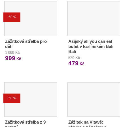
-50 %
Zážitková střelba pro
Asijský all you can eat
děti
bufet v karlínském Bali
Bali
1 999 Kč
999
529 Kč
Kč
479
Kč
-50 %
Zážitková střelba z 9
Zážitek na Vltavě: