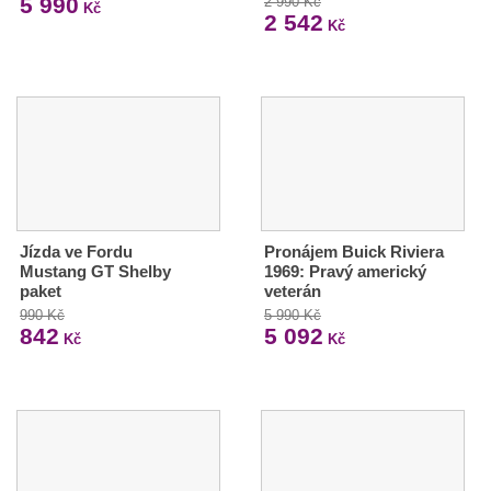
5 990
2 990 Kč
Kč
2 542
Kč
Jízda ve Fordu
Pronájem Buick Riviera
Mustang GT Shelby
1969: Pravý americký
paket
veterán
990 Kč
5 990 Kč
842
5 092
Kč
Kč