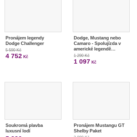
Pronájem legendy
Dodge, Mustang nebo
Dodge Challenger
Camaro - Spolujízda v
americké legendě…
5 590 Kč
4 752
1 290 Kč
Kč
1 097
Kč
Soukromá plavba
Pronájem Mustangu GT
luxusní lodí
Shelby Paket