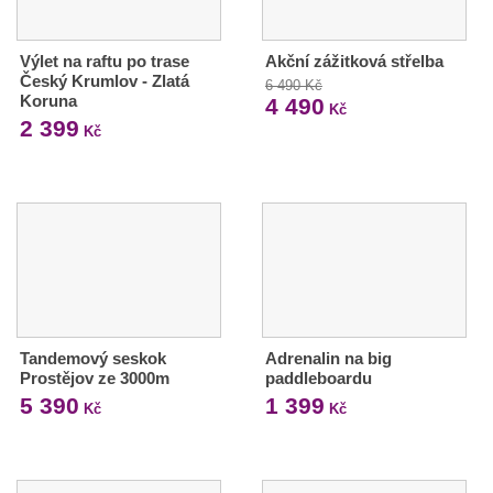
Výlet na raftu po trase
Akční zážitková střelba
Český Krumlov - Zlatá
6 490 Kč
Koruna
4 490
Kč
2 399
Kč
Tandemový seskok
Adrenalin na big
Prostějov ze 3000m
paddleboardu
5 390
1 399
Kč
Kč