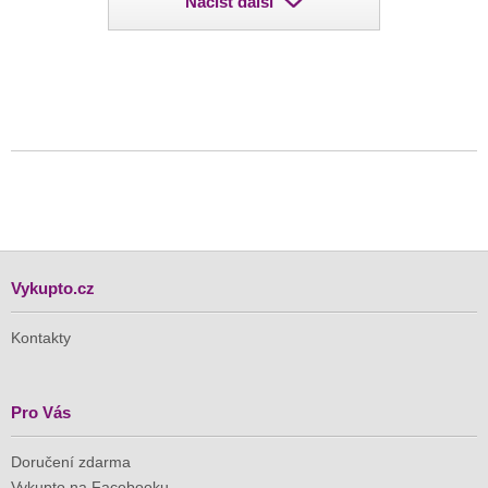
Načíst další
Vykupto.cz
Kontakty
Pro Vás
Doručení zdarma
Vykupto na Facebooku