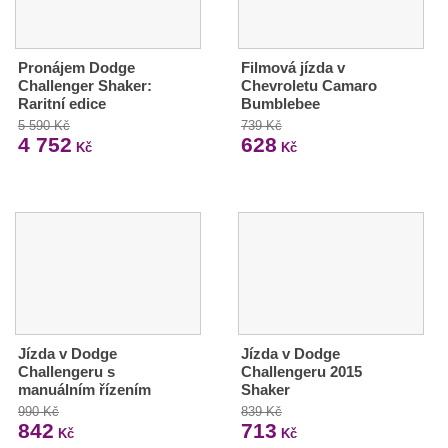
Pronájem Dodge
Filmová jízda v
Challenger Shaker:
Chevroletu Camaro
Raritní edice
Bumblebee
5 590 Kč
739 Kč
4 752
628
Kč
Kč
Jízda v Dodge
Jízda v Dodge
Challengeru s
Challengeru 2015
manuálním řízením
Shaker
990 Kč
839 Kč
842
713
Kč
Kč