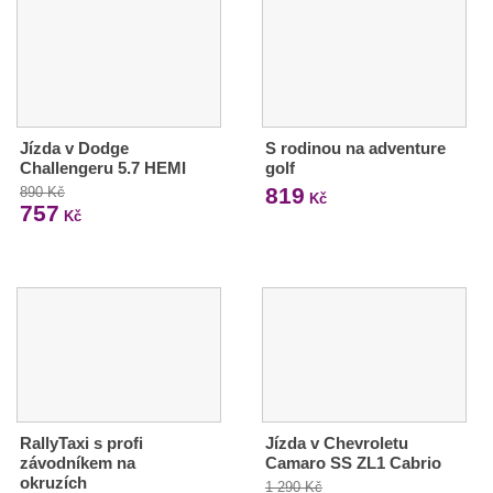
Jízda v Dodge
S rodinou na adventure
Challengeru 5.7 HEMI
golf
819
890 Kč
Kč
757
Kč
RallyTaxi s profi
Jízda v Chevroletu
závodníkem na
Camaro SS ZL1 Cabrio
okruzích
1 290 Kč