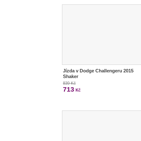
Jízda v Dodge Challengeru 2015
Shaker
839 Kč
713
Kč