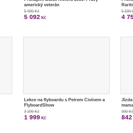
americký veterán
Rarit
5 990 Kč
5 590
5 092
4 7
Kč
Lekce na flyboardu s Petrem Civínem a
Jízda
FlyboardShow
manu
3 299 Kč
990 K
1 999
842
Kč