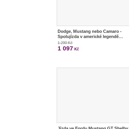
Dodge, Mustang nebo Camaro -
Spolujízda v americké legendě…
1 290 Kč
1 097
Kč
Jízda ve Fordu Mustang GT Shelby