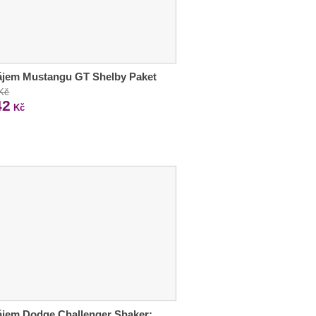
ájem Mustangu GT Shelby Paket
 Kč
42
Kč
jem Dodge Challenger Shaker: