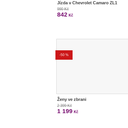
Jízda v Chevrolet Camaro ZL1
990 Kč
842
Kč
-50 %
Ženy ve zbrani
2 399 Kč
1 199
Kč