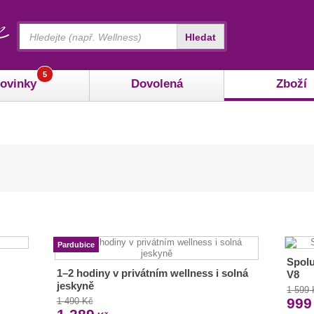
Vyhledávání
Hledat
5
ovinky
Dovolená
Zboží
Pardubice
Spolu
1–2 hodiny v privátním wellness i solná
V8
jeskyně
1 599
999
1 490 Kč