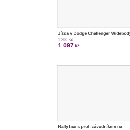
Jízda v Dodge Challenger Widebod
1 290 Kč
1 097
Kč
RallyTaxi s profi závodníkem na