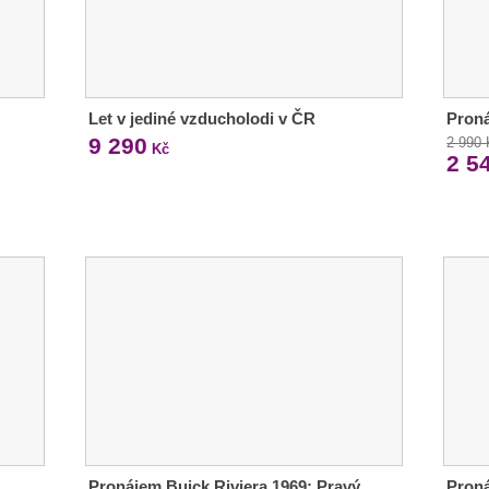
Let v jediné vzducholodi v ČR
Pron
9 290
2 990
Kč
2 5
Pronájem Buick Riviera 1969: Pravý
Proná