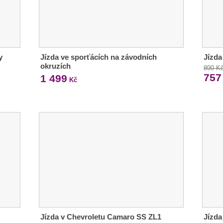
y
Jízda ve sporťácích na závodních
Jízda
okruzích
890 K
757
1 499
Kč
Jízda v Chevroletu Camaro SS ZL1
Jízda