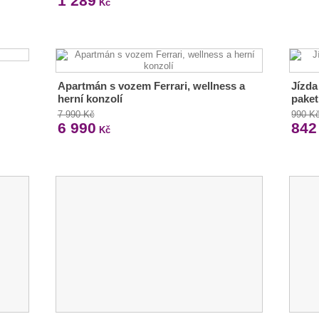
1 289
Kč
Apartmán s vozem Ferrari, wellness a
Jízda
herní konzolí
paket
7 990 Kč
990 K
6 990
842
Kč