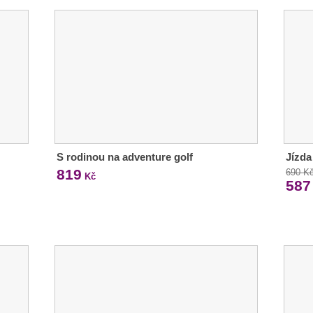
S rodinou na adventure golf
Jízda
819
690 K
Kč
587