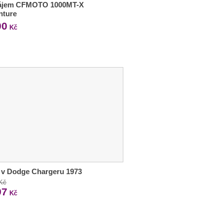
ájem CFMOTO 1000MT-X
nture
00
Kč
 v Dodge Chargeru 1973
 Kč
97
Kč