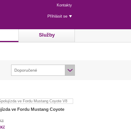
Menu
Kontakty
rychlého
Uživatelské
přístupu
Přihlásit se
menu
Služby
Doporučené
jízda ve Fordu Mustang Coyote
 Kč
Kč