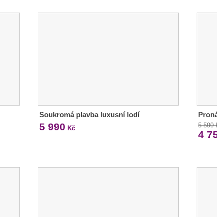
Soukromá plavba luxusní lodí
Pron
5 990
5 590
Kč
4 7