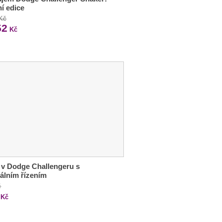
ní edice
 Kč
52
Kč
 v Dodge Challengeru s
álním řízením
č
Kč