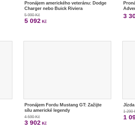
Pronájem amerického veteránu: Dodge
Pron
Charger nebo Buick Riviera
Adve
3 3
5 990 Kč
5 092
Kč
Pronájem Fordu Mustang GT: Zažijte
Jízda
sílu americké legendy
1 290
1 0
4 590 Kč
3 902
Kč