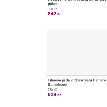
paket
990 Kč
842
Kč
Filmová jízda v Chevroletu Camaro
Bumblebee
739 Kč
628
Kč