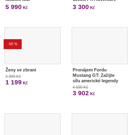
5 990
3 300
Kč
Kč
-50 %
Ženy ve zbrani
Pronájem Fordu
Mustang GT: Zažijte
2 399 Kč
sílu americké legendy
1 199
Kč
4 590 Kč
3 902
Kč