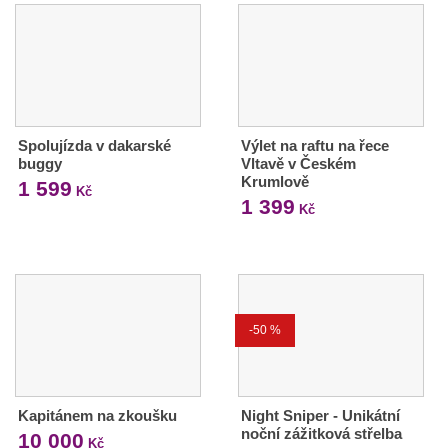
Spolujízda v dakarské
Výlet na raftu na řece
buggy
Vltavě v Českém
Krumlově
1 599
Kč
1 399
Kč
-50 %
Kapitánem na zkoušku
Night Sniper - Unikátní
noční zážitková střelba
10 000
Kč