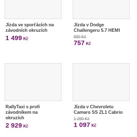
Jízda ve sporťácích na
Jízda v Dodge
závodních okruzích
Challengeru 5.7 HEMI
1 499
890 Kč
Kč
757
Kč
RallyTaxi s profi
Jízda v Chevroletu
závodníkem na
Camaro SS ZL1 Cabrio
okruzích
1 290 Kč
1 097
2 929
Kč
Kč