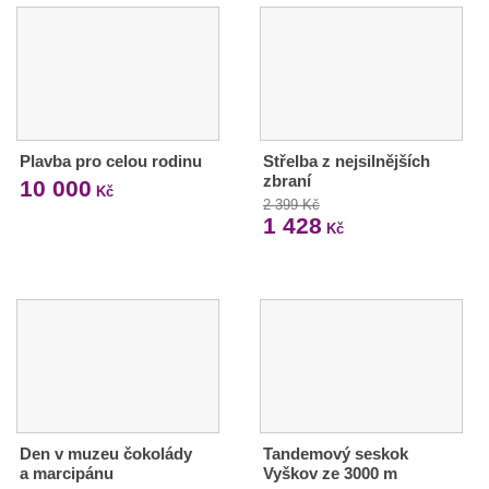
Plavba pro celou rodinu
Střelba z nejsilnějších
zbraní
10 000
Kč
2 399 Kč
1 428
Kč
Den v muzeu čokolády
Tandemový seskok
a marcipánu
Vyškov ze 3000 m