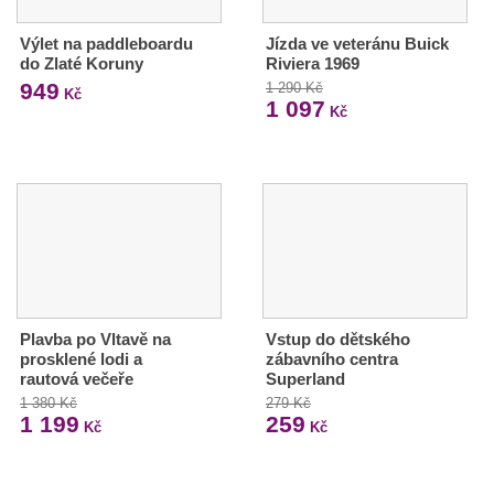
Výlet na paddleboardu
Jízda ve veteránu Buick
do Zlaté Koruny
Riviera 1969
949
1 290 Kč
Kč
1 097
Kč
Plavba po Vltavě na
Vstup do dětského
prosklené lodi a
zábavního centra
rautová večeře
Superland
1 380 Kč
279 Kč
1 199
259
Kč
Kč