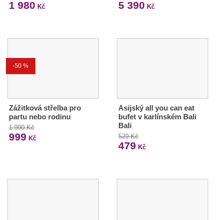
1 980
5 390
Kč
Kč
-50 %
Zážitková střelba pro
Asijský all you can eat
partu nebo rodinu
bufet v karlínském Bali
Bali
1 990 Kč
999
529 Kč
Kč
479
Kč