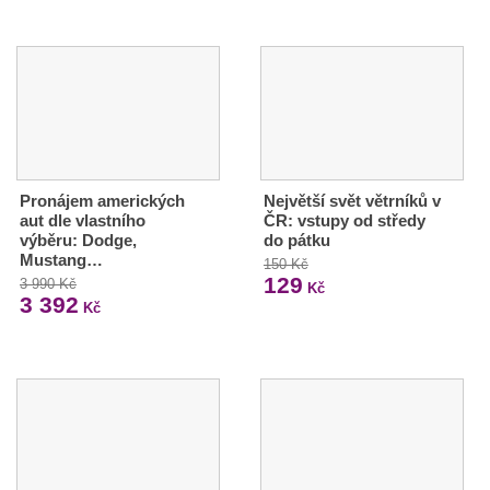
Pronájem amerických
Největší svět větrníků v
aut dle vlastního
ČR: vstupy od středy
výběru: Dodge,
do pátku
Mustang…
150 Kč
129
3 990 Kč
Kč
3 392
Kč