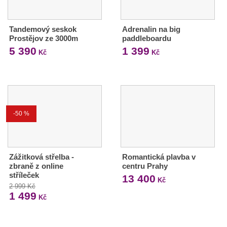
Tandemový seskok
Adrenalin na big
Prostějov ze 3000m
paddleboardu
5 390
1 399
Kč
Kč
-50 %
Zážitková střelba -
Romantická plavba v
zbraně z online
centru Prahy
stříleček
13 400
Kč
2 999 Kč
1 499
Kč