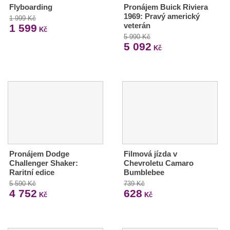
Flyboarding
Pronájem Buick Riviera
1969: Pravý americký
1 999 Kč
veterán
1 599
Kč
5 990 Kč
5 092
Kč
Pronájem Dodge
Filmová jízda v
Challenger Shaker:
Chevroletu Camaro
Raritní edice
Bumblebee
5 590 Kč
739 Kč
4 752
628
Kč
Kč