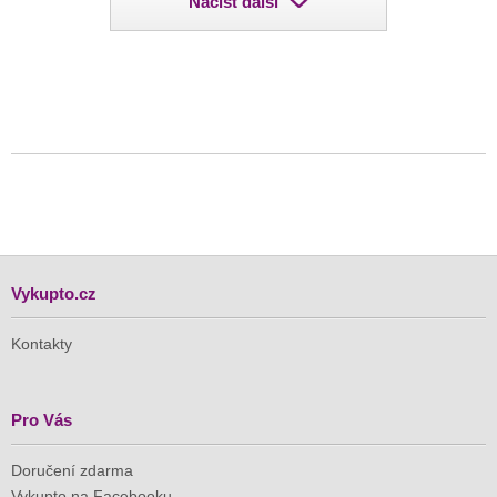
Načíst další
Vykupto.cz
Kontakty
Pro Vás
Doručení zdarma
Vykupto na Facebooku