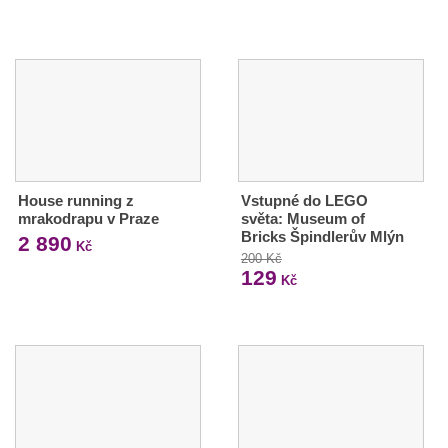
House running z
Vstupné do LEGO
mrakodrapu v Praze
světa: Museum of
Bricks Špindlerův Mlýn
2 890
Kč
200 Kč
129
Kč