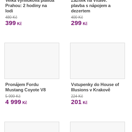
Velká vyhlídková plavba
Zážitek na Vltavě:
Prahou: 2 hodiny na
plavba s nápojem a
lodi
dezertem
480 Kč
400 Kč
399
299
Kč
Kč
Pronájem Fordu
Vstupenky do House of
Mustang Coyote V8
Illusions v Krakově
5 999 Kč
224 Kč
4 999
201
Kč
Kč