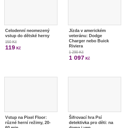
Celodenní neomezený
Jízda v americkém
vstup do dětské herny
veteránu: Dodge
Charger nebo Buick
150 Kč
Riviera
119
Kč
1 290 Kč
1 097
Kč
Vstup na Pixel Floor:
Šifrovací hra Psí
různé herní režimy, 20-
detektivka pro děti: na
60 min.
doma i ven