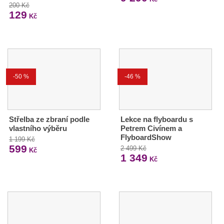
200 Kč
129
Kč
-50 %
-46 %
Střelba ze zbraní podle
Lekce na flyboardu s
vlastního výběru
Petrem Civínem a
FlyboardShow
1 199 Kč
599
2 499 Kč
Kč
1 349
Kč