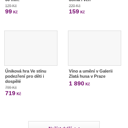
129 Kč
220 Kč
99
159
Kč
Kč
Úniková hra Ve stínu
Víno a umění v Galerii
podezření pro děti i
Zlatá husa v Praze
dospělé
1 890
Kč
799 Kč
719
Kč