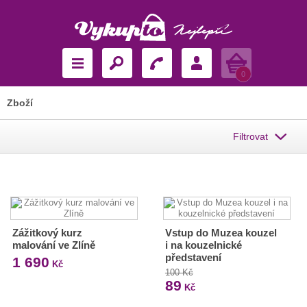
Košík
0
Zboží
Filtrovat
Zážitkový kurz
Vstup do Muzea kouzel
malování ve Zlíně
i na kouzelnické
představení
1 690
Kč
100 Kč
89
Kč