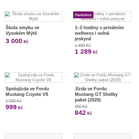
Pardubice
Škola smyku ve
1–2 hodiny v privátním
Vysokém Mýtě
wellness i solná
jeskyně
3 000
Kč
1 490 Kč
1 289
Kč
Spolujízda ve Fordu
Jízda ve Fordu
Mustang Coyote V8
Mustang GT Shelby
paket (2020)
1 599 Kč
999
990 Kč
Kč
842
Kč