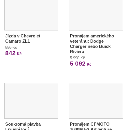
Jízda v Chevrolet
Pronájem amerického
Camaro ZL1
veteránu: Dodge
Charger nebo Buick
990 Kč
Riviera
842
Kč
5 990 Kč
5 092
Kč
Soukromá plavba
Pronájem CFMOTO
luxusní lodí
1000MT-X Adventure