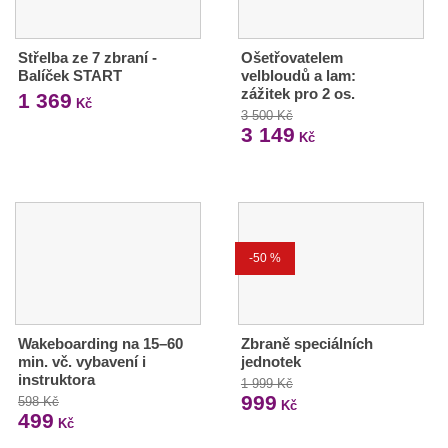
Střelba ze 7 zbraní -
Ošetřovatelem
Balíček START
velbloudů a lam:
zážitek pro 2 os.
1 369
Kč
3 500 Kč
3 149
Kč
-50 %
Wakeboarding na 15–60
Zbraně speciálních
min. vč. vybavení i
jednotek
instruktora
1 999 Kč
999
598 Kč
Kč
499
Kč