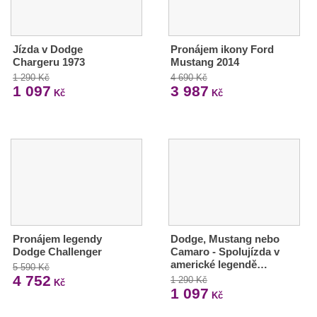
Jízda v Dodge
Pronájem ikony Ford
Chargeru 1973
Mustang 2014
1 290 Kč
4 690 Kč
1 097
3 987
Kč
Kč
Pronájem legendy
Dodge, Mustang nebo
Dodge Challenger
Camaro - Spolujízda v
americké legendě…
5 590 Kč
4 752
1 290 Kč
Kč
1 097
Kč