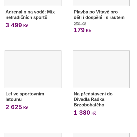
Adrenalin na vodě: Mix
Plavba po Vltavě pro
netradičních sportů
děti i dospělé i s rautem
3 499
250 Kč
Kč
179
Kč
Let ve sportovním
Na představení do
letounu
Divadla Radka
Brzobohatého
2 625
Kč
1 380
Kč