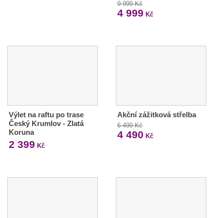
9 999 Kč
4 999
Kč
Výlet na raftu po trase
Akční zážitková střelba
Český Krumlov - Zlatá
6 490 Kč
Koruna
4 490
Kč
2 399
Kč