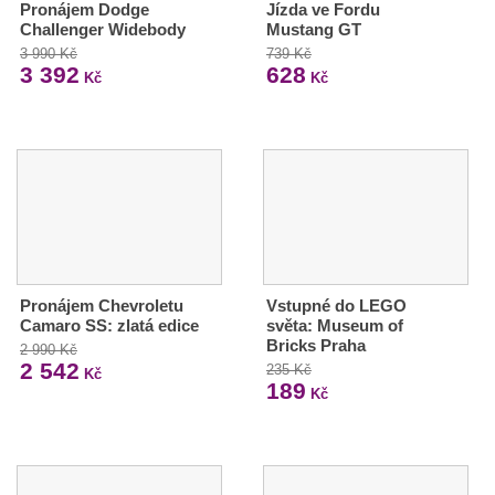
Pronájem Dodge
Jízda ve Fordu
Challenger Widebody
Mustang GT
3 990 Kč
739 Kč
3 392
628
Kč
Kč
Pronájem Chevroletu
Vstupné do LEGO
Camaro SS: zlatá edice
světa: Museum of
Bricks Praha
2 990 Kč
2 542
235 Kč
Kč
189
Kč