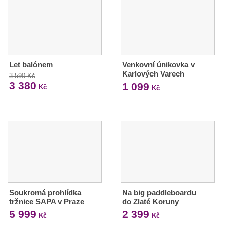
Let balónem
Venkovní únikovka v
Karlových Varech
3 590 Kč
3 380
1 099
Kč
Kč
Soukromá prohlídka
Na big paddleboardu
tržnice SAPA v Praze
do Zlaté Koruny
5 999
2 399
Kč
Kč