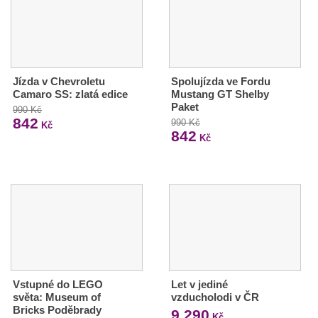
Jízda v Chevroletu
Spolujízda ve Fordu
Camaro SS: zlatá edice
Mustang GT Shelby
Paket
990 Kč
842
990 Kč
Kč
842
Kč
Vstupné do LEGO
Let v jediné
světa: Museum of
vzducholodi v ČR
Bricks Poděbrady
9 290
Kč