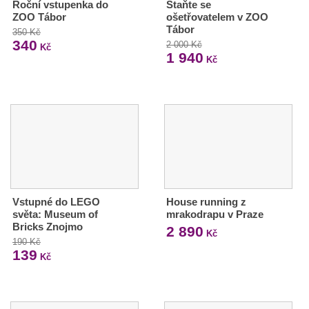
Roční vstupenka do
Staňte se
ZOO Tábor
ošetřovatelem v ZOO
Tábor
350 Kč
340
2 000 Kč
Kč
1 940
Kč
Vstupné do LEGO
House running z
světa: Museum of
mrakodrapu v Praze
Bricks Znojmo
2 890
Kč
190 Kč
139
Kč