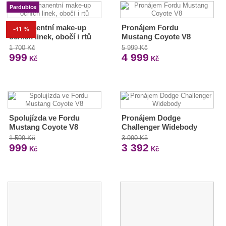
Pardubice
Permanentní make-up
Pronájem Fordu
-41 %
očních linek, obočí i rtů
Mustang Coyote V8
1 700 Kč
5 999 Kč
999
4 999
Kč
Kč
Spolujízda ve Fordu
Pronájem Dodge
Mustang Coyote V8
Challenger Widebody
1 599 Kč
3 990 Kč
999
3 392
Kč
Kč