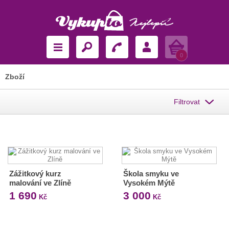
Košík
0
Zboží
Filtrovat
Zážitkový kurz
Škola smyku ve
malování ve Zlíně
Vysokém Mýtě
1 690
3 000
Kč
Kč