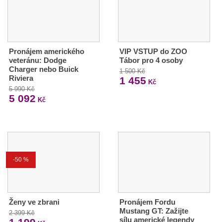
Pronájem amerického
VIP VSTUP do ZOO
veteránu: Dodge
Tábor pro 4 osoby
Charger nebo Buick
1 500 Kč
Riviera
1 455
Kč
5 990 Kč
5 092
Kč
-50 %
Ženy ve zbrani
Pronájem Fordu
Mustang GT: Zažijte
2 399 Kč
sílu americké legendy