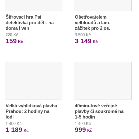
Šifrovací hra Psí
Ošetřovatelem
detektivka pro děti: na
velbloudů a lam:
doma i ven
zážitek pro 2 os.
220 Kč
3 500 Kč
159
3 149
Kč
Kč
Velká vyhlídková plavba
40minutové veřejné
Prahou: 2 hodiny na
plavby či soukromé na
lodi
1-5 hodin
1 400 Kč
1 490 Kč
1 189
999
Kč
Kč