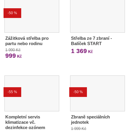
-50 %
Zážitková střelba pro
Střelba ze 7 zbraní -
partu nebo rodinu
Balíček START
1 369
1 990 Kč
Kč
999
Kč
-55 %
-50 %
Kompletní servis
Zbraně speciálních
klimatizace vč.
jednotek
dezinfekce ozónem
1 999 Kč