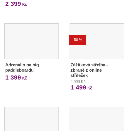
2 399
Kč
-50 %
Adrenalin na big
Zážitková střelba -
paddleboardu
zbraně z online
stříleček
1 399
Kč
2 999 Kč
1 499
Kč