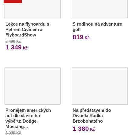
Lekce na flyboardu s
S rodinou na adventure
Petrem Civínem a
golf
FlyboardShow
819
Kč
2 499 Kč
1 349
Kč
Pronájem amerických
Na představení do
aut dle vlastního
Divadla Radka
výběru: Dodge,
Brzobohatého
Mustang…
1 380
Kč
3 990 Kč