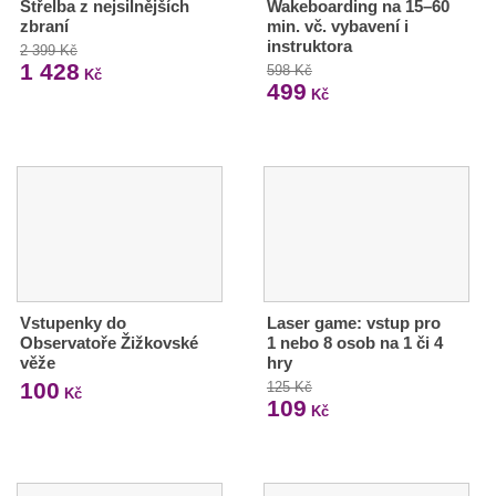
Střelba z nejsilnějších
Wakeboarding na 15–60
zbraní
min. vč. vybavení i
instruktora
2 399 Kč
1 428
598 Kč
Kč
499
Kč
Vstupenky do
Laser game: vstup pro
Observatoře Žižkovské
1 nebo 8 osob na 1 či 4
věže
hry
100
125 Kč
Kč
109
Kč