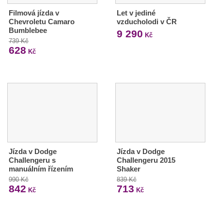
Filmová jízda v
Let v jediné
Chevroletu Camaro
vzducholodi v ČR
Bumblebee
9 290
Kč
739 Kč
628
Kč
Jízda v Dodge
Jízda v Dodge
Challengeru s
Challengeru 2015
manuálním řízením
Shaker
990 Kč
839 Kč
842
713
Kč
Kč