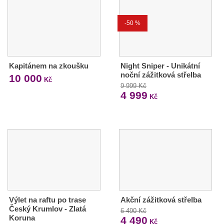
-50 %
Kapitánem na zkoušku
Night Sniper - Unikátní
noční zážitková střelba
10 000
Kč
9 999 Kč
4 999
Kč
Výlet na raftu po trase
Akční zážitková střelba
Český Krumlov - Zlatá
6 490 Kč
Koruna
4 490
Kč