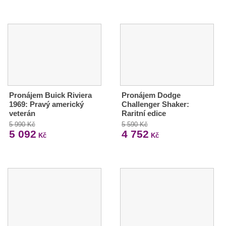
Pronájem Buick Riviera
Pronájem Dodge
1969: Pravý americký
Challenger Shaker:
veterán
Raritní edice
5 990 Kč
5 590 Kč
5 092
4 752
Kč
Kč