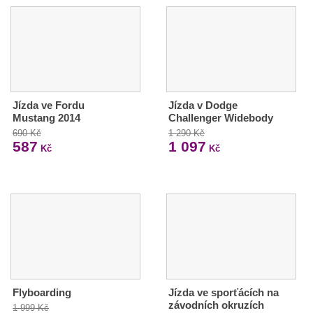
Jízda ve Fordu
Jízda v Dodge
Mustang 2014
Challenger Widebody
690 Kč
1 290 Kč
587
1 097
Kč
Kč
Flyboarding
Jízda ve sporťácích na
závodních okruzích
1 999 Kč