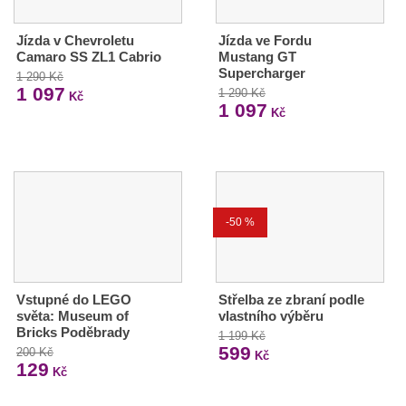
Jízda v Chevroletu
Jízda ve Fordu
Camaro SS ZL1 Cabrio
Mustang GT
Supercharger
1 290 Kč
1 097
1 290 Kč
Kč
1 097
Kč
-50 %
Vstupné do LEGO
Střelba ze zbraní podle
světa: Museum of
vlastního výběru
Bricks Poděbrady
1 199 Kč
599
200 Kč
Kč
129
Kč