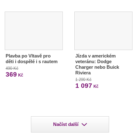
Plavba po Vltavě pro
Jízda v americkém
děti i dospělé i s rautem
veteránu: Dodge
Charger nebo Buick
490 Kč
Riviera
369
Kč
1 290 Kč
1 097
Kč
Načíst další