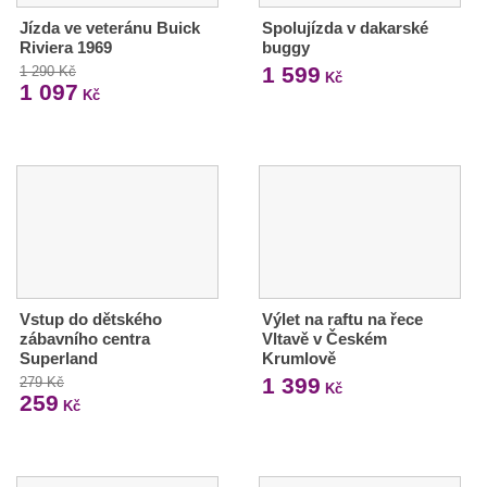
Jízda ve veteránu Buick
Spolujízda v dakarské
Riviera 1969
buggy
1 599
1 290 Kč
Kč
1 097
Kč
Vstup do dětského
Výlet na raftu na řece
zábavního centra
Vltavě v Českém
Superland
Krumlově
1 399
279 Kč
Kč
259
Kč