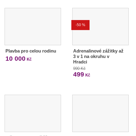
-50 %
Plavba pro celou rodinu
Adrenalinové zážitky až
3 v 1 na okruhu v
10 000
Kč
Hradci
990 Kč
499
Kč