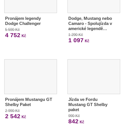
Pronájem legendy
Dodge, Mustang nebo
Dodge Challenger
Camaro - Spolujízda v
americké legendě…
5 590 Kč
4 752
1 290 Kč
Kč
1 097
Kč
Pronájem Mustangu GT
Jízda ve Fordu
Shelby Paket
Mustang GT Shelby
paket
2 990 Kč
2 542
990 Kč
Kč
842
Kč