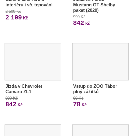
interiéru i vč. tepování
Mustang GT Shelby
paket (2020)
2 500 Kč
2 199
990 Kč
Kč
842
Kč
Jízda v Chevrolet
Vstup do ZOO Tábor
Camaro ZL1
plný zážitků
990 Kč
80 Kč
842
78
Kč
Kč