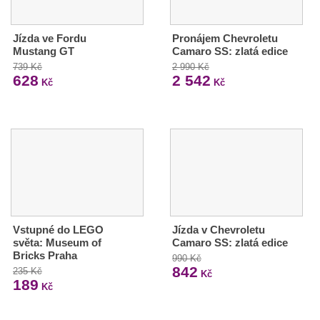
Jízda ve Fordu
Pronájem Chevroletu
Mustang GT
Camaro SS: zlatá edice
739 Kč
2 990 Kč
628
2 542
Kč
Kč
Vstupné do LEGO
Jízda v Chevroletu
světa: Museum of
Camaro SS: zlatá edice
Bricks Praha
990 Kč
842
235 Kč
Kč
189
Kč