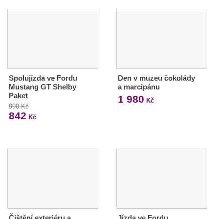
Spolujízda ve Fordu
Den v muzeu čokolády
Mustang GT Shelby
a marcipánu
Paket
1 980
Kč
990 Kč
842
Kč
Čištění exteriéru a
Jízda ve Fordu