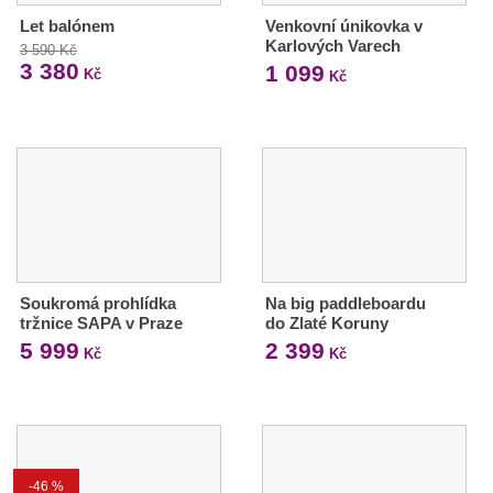
Let balónem
Venkovní únikovka v
Karlových Varech
3 590 Kč
3 380
1 099
Kč
Kč
Soukromá prohlídka
Na big paddleboardu
tržnice SAPA v Praze
do Zlaté Koruny
5 999
2 399
Kč
Kč
-46 %