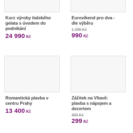
Kurz výroby italského
Eurovíkend pro dva -
gelata s úvodem do
dle výběru
podnikání
1 290 Kč
990
24 990
Kč
Kč
Romantická plavba v
Zážitek na Vltavě:
centru Prahy
plavba s nápojem a
dezertem
13 400
Kč
400 Kč
299
Kč