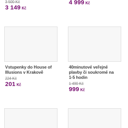
4 999
3 500 Kč
Kč
3 149
Kč
Vstupenky do House of
40minutové veřejné
Illusions v Krakově
plavby či soukromé na
1-5 hodin
224 Kč
201
1 490 Kč
Kč
999
Kč