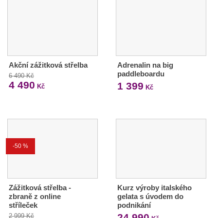
Akční zážitková střelba
Adrenalin na big
paddleboardu
6 490 Kč
4 490
1 399
Kč
Kč
-50 %
Zážitková střelba -
Kurz výroby italského
zbraně z online
gelata s úvodem do
stříleček
podnikání
24 990
2 999 Kč