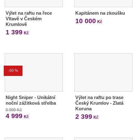
Výlet na raftu na řece
Kapitánem na zkoušku
Vltavě v Českém
10 000
Kč
Krumlově
1 399
Kč
-50 %
Night Sniper - Unikátní
Výlet na raftu po trase
noční zážitková střelba
Český Krumlov - Zlatá
Koruna
9 999 Kč
4 999
2 399
Kč
Kč