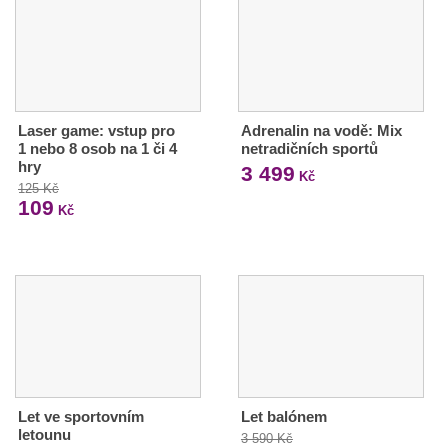
Laser game: vstup pro
Adrenalin na vodě: Mix
1 nebo 8 osob na 1 či 4
netradičních sportů
hry
3 499
Kč
125 Kč
109
Kč
Let ve sportovním
Let balónem
letounu
3 590 Kč