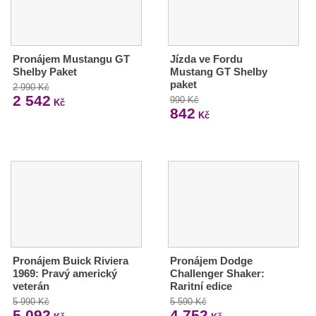
Pronájem Mustangu GT
Jízda ve Fordu
Shelby Paket
Mustang GT Shelby
paket
2 990 Kč
2 542
990 Kč
Kč
842
Kč
Pronájem Buick Riviera
Pronájem Dodge
1969: Pravý americký
Challenger Shaker:
veterán
Raritní edice
5 990 Kč
5 590 Kč
5 092
4 752