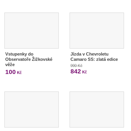
Vstupenky do
Jízda v Chevroletu
Observatoře Žižkovské
Camaro SS: zlatá edice
věže
990 Kč
842
100
Kč
Kč