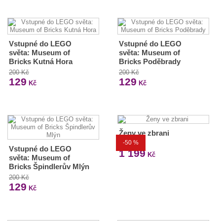
Vstupné do LEGO
Vstupné do LEGO
světa: Museum of
světa: Museum of
Bricks Kutná Hora
Bricks Poděbrady
200 Kč
200 Kč
129
129
Kč
Kč
Ženy ve zbrani
-50 %
2 399 Kč
Vstupné do LEGO
1 199
Kč
světa: Museum of
Bricks Špindlerův Mlýn
200 Kč
129
Kč