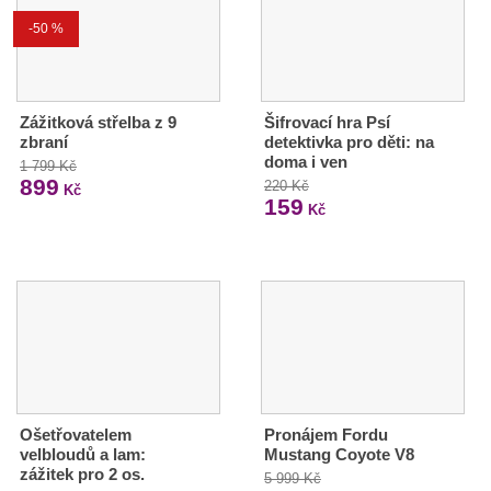
-50 %
Zážitková střelba z 9
Šifrovací hra Psí
zbraní
detektivka pro děti: na
doma i ven
1 799 Kč
899
220 Kč
Kč
159
Kč
Ošetřovatelem
Pronájem Fordu
velbloudů a lam:
Mustang Coyote V8
zážitek pro 2 os.
5 999 Kč