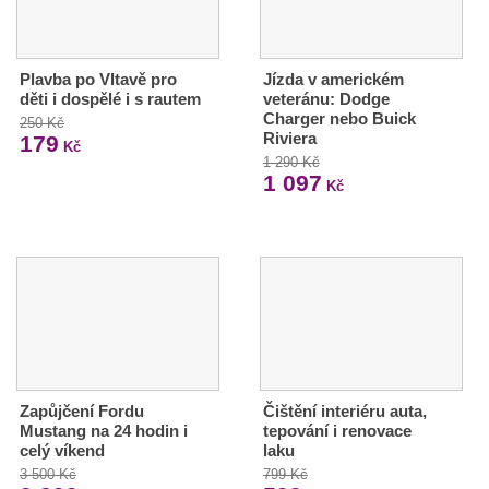
Plavba po Vltavě pro
Jízda v americkém
děti i dospělé i s rautem
veteránu: Dodge
Charger nebo Buick
250 Kč
Riviera
179
Kč
1 290 Kč
1 097
Kč
Zapůjčení Fordu
Čištění interiéru auta,
Mustang na 24 hodin i
tepování i renovace
celý víkend
laku
3 500 Kč
799 Kč