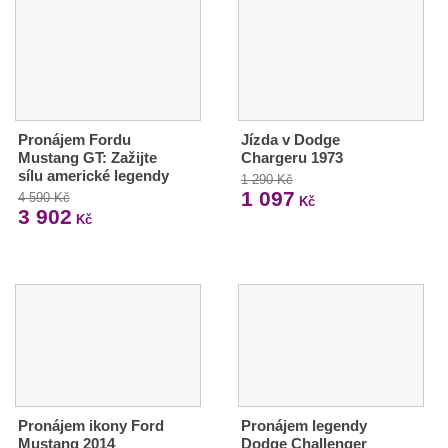
Pronájem Fordu
Jízda v Dodge
Mustang GT: Zažijte
Chargeru 1973
sílu americké legendy
1 290 Kč
1 097
4 590 Kč
Kč
3 902
Kč
Pronájem ikony Ford
Pronájem legendy
Mustang 2014
Dodge Challenger