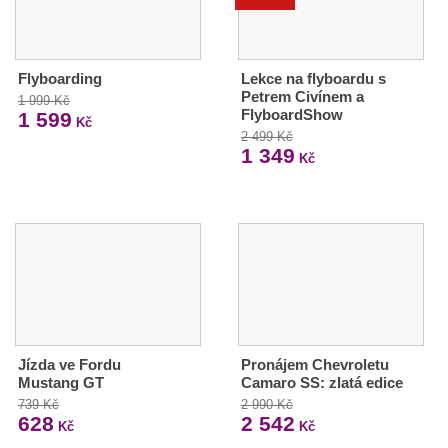
Flyboarding
Lekce na flyboardu s
Petrem Civínem a
1 999 Kč
FlyboardShow
1 599
Kč
2 499 Kč
1 349
Kč
Jízda ve Fordu
Pronájem Chevroletu
Mustang GT
Camaro SS: zlatá edice
739 Kč
2 990 Kč
628
2 542
Kč
Kč