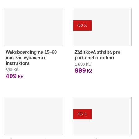
-50 %
Wakeboarding na 15–60
Zážitková střelba pro
min. vč. vybavení i
partu nebo rodinu
instruktora
1 990 Kč
999
598 Kč
Kč
499
Kč
-55 %