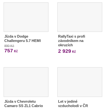
Jízda v Dodge
RallyTaxi s profi
Challengeru 5.7 HEMI
závodníkem na
okruzích
890 Kč
757
2 929
Kč
Kč
Jízda v Chevroletu
Let v jediné
Camaro SS ZL1 Cabrio
vzducholodi v ČR