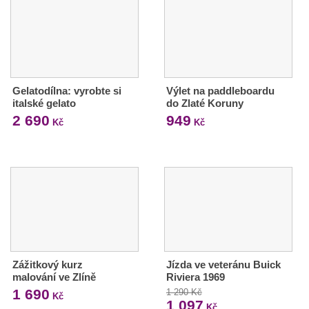
Gelatodílna: vyrobte si
Výlet na paddleboardu
italské gelato
do Zlaté Koruny
2 690
949
Kč
Kč
Zážitkový kurz
Jízda ve veteránu Buick
malování ve Zlíně
Riviera 1969
1 690
1 290 Kč
Kč
1 097
Kč