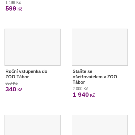
1 199 Kč
599
Kč
Roční vstupenka do
Staňte se
ZOO Tábor
ošetřovatelem v ZOO
Tábor
350 Kč
340
2 000 Kč
Kč
1 940
Kč