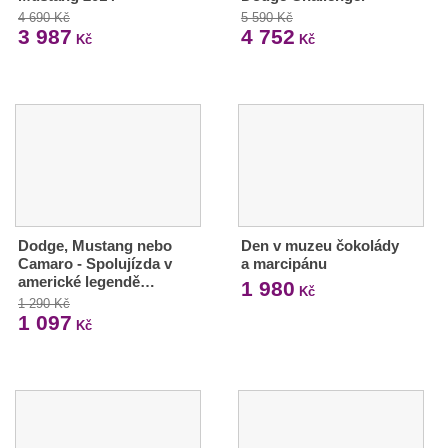
4 690 Kč
5 590 Kč
3 987
4 752
Kč
Kč
Dodge, Mustang nebo
Den v muzeu čokolády
Camaro - Spolujízda v
a marcipánu
americké legendě…
1 980
Kč
1 290 Kč
1 097
Kč