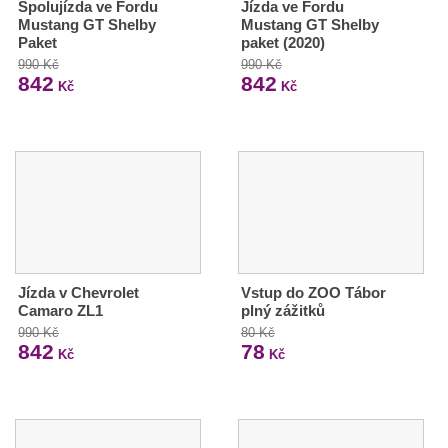
Spolujízda ve Fordu
Jízda ve Fordu
Mustang GT Shelby
Mustang GT Shelby
Paket
paket (2020)
990 Kč
990 Kč
842
842
Kč
Kč
Jízda v Chevrolet
Vstup do ZOO Tábor
Camaro ZL1
plný zážitků
990 Kč
80 Kč
842
78
Kč
Kč