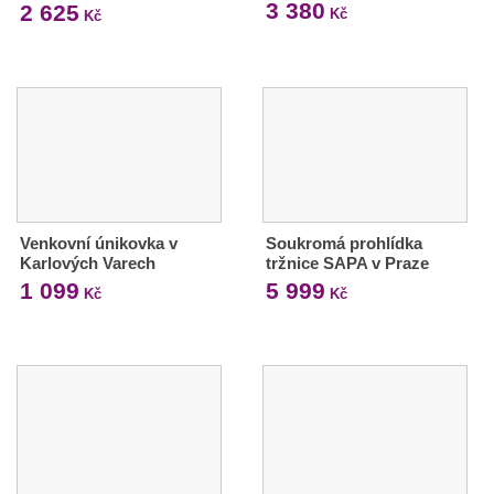
3 380
2 625
Kč
Kč
Venkovní únikovka v
Soukromá prohlídka
Karlových Varech
tržnice SAPA v Praze
1 099
5 999
Kč
Kč