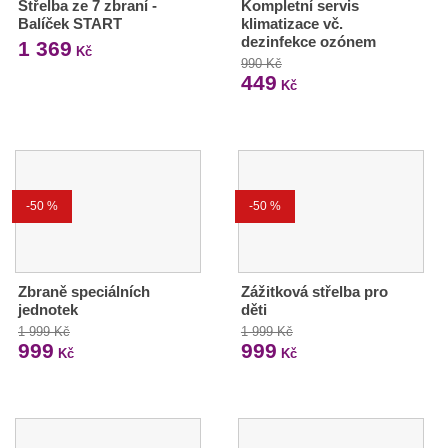
Střelba ze 7 zbraní -
Kompletní servis
Balíček START
klimatizace vč.
dezinfekce ozónem
1 369
Kč
990 Kč
449
Kč
-50 %
-50 %
Zbraně speciálních
Zážitková střelba pro
jednotek
děti
1 999 Kč
1 999 Kč
999
999
Kč
Kč