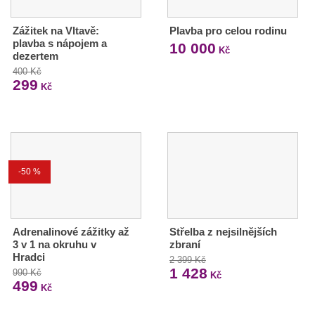
Zážitek na Vltavě:
Plavba pro celou rodinu
plavba s nápojem a
10 000
Kč
dezertem
400 Kč
299
Kč
-50 %
Adrenalinové zážitky až
Střelba z nejsilnějších
3 v 1 na okruhu v
zbraní
Hradci
2 399 Kč
1 428
990 Kč
Kč
499
Kč