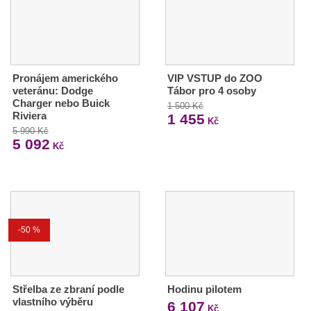
Pronájem amerického
VIP VSTUP do ZOO
veteránu: Dodge
Tábor pro 4 osoby
Charger nebo Buick
1 500 Kč
Riviera
1 455
Kč
5 990 Kč
5 092
Kč
-50 %
Střelba ze zbraní podle
Hodinu pilotem
vlastního výběru
6 107
Kč