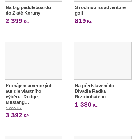
Na big paddleboardu
S rodinou na adventure
do Zlaté Koruny
golf
2 399
819
Kč
Kč
Pronájem amerických
Na představení do
aut dle vlastního
Divadla Radka
výběru: Dodge,
Brzobohatého
Mustang…
1 380
Kč
3 990 Kč
3 392
Kč