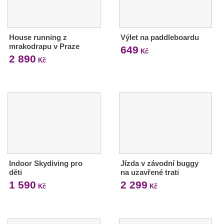
House running z
Výlet na paddleboardu
mrakodrapu v Praze
649
Kč
2 890
Kč
Indoor Skydiving pro
Jízda v závodní buggy
děti
na uzavřené trati
1 590
2 299
Kč
Kč