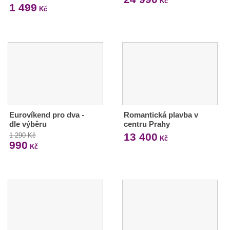
Kč
1 499
Kč
Eurovíkend pro dva -
Romantická plavba v
dle výběru
centru Prahy
13 400
1 290 Kč
Kč
990
Kč