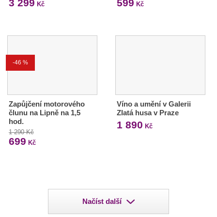
3 299
599
Kč
Kč
-46 %
Zapůjčení motorového
Víno a umění v Galerii
člunu na Lipně na 1,5
Zlatá husa v Praze
hod.
1 890
Kč
1 290 Kč
699
Kč
Načíst další