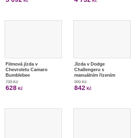
Kč
Kč
Filmová jízda v
Jízda v Dodge
Chevroletu Camaro
Challengeru s
Bumblebee
manuálním řízením
739 Kč
990 Kč
628
842
Kč
Kč