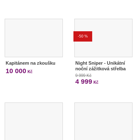
-50 %
Kapitánem na zkoušku
Night Sniper - Unikátní
noční zážitková střelba
10 000
Kč
9 999 Kč
4 999
Kč