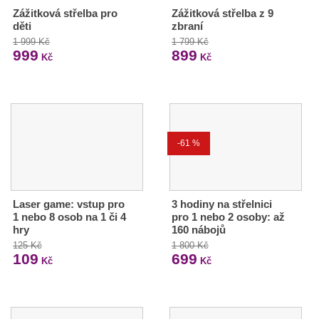
Zážitková střelba pro
Zážitková střelba z 9
děti
zbraní
1 999 Kč
1 799 Kč
999
899
Kč
Kč
-61 %
Laser game: vstup pro
3 hodiny na střelnici
1 nebo 8 osob na 1 či 4
pro 1 nebo 2 osoby: až
hry
160 nábojů
125 Kč
1 800 Kč
109
699
Kč
Kč