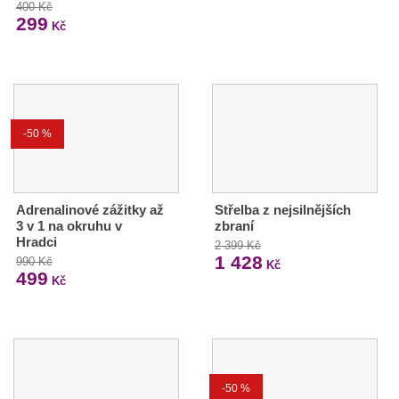
400 Kč
299
Kč
-50 %
Adrenalinové zážitky až
Střelba z nejsilnějších
3 v 1 na okruhu v
zbraní
Hradci
2 399 Kč
1 428
990 Kč
Kč
499
Kč
-50 %