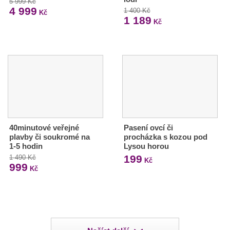
5 999 Kč
4 999
1 400 Kč
Kč
1 189
Kč
40minutové veřejné
Pasení ovcí či
plavby či soukromé na
procházka s kozou pod
1-5 hodin
Lysou horou
199
1 490 Kč
Kč
999
Kč