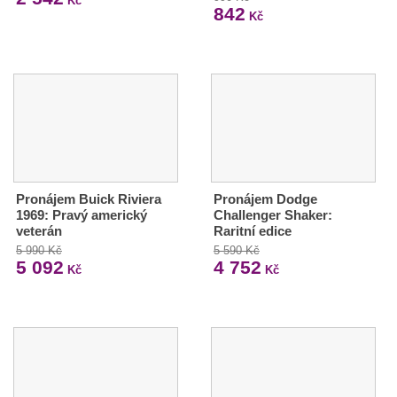
Kč
842
Kč
Pronájem Buick Riviera
Pronájem Dodge
1969: Pravý americký
Challenger Shaker:
veterán
Raritní edice
5 990 Kč
5 590 Kč
5 092
4 752
Kč
Kč