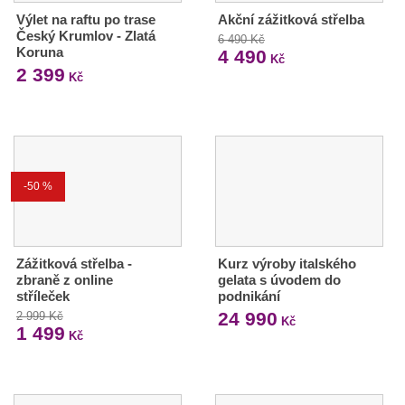
Výlet na raftu po trase
Akční zážitková střelba
Český Krumlov - Zlatá
6 490 Kč
Koruna
4 490
Kč
2 399
Kč
-50 %
Zážitková střelba -
Kurz výroby italského
zbraně z online
gelata s úvodem do
stříleček
podnikání
24 990
2 999 Kč
Kč
1 499
Kč