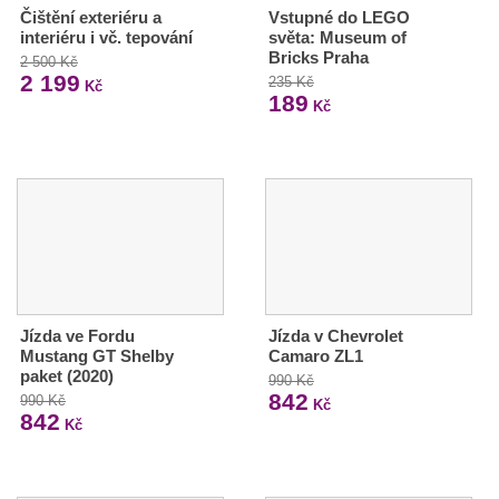
Čištění exteriéru a
Vstupné do LEGO
interiéru i vč. tepování
světa: Museum of
Bricks Praha
2 500 Kč
2 199
235 Kč
Kč
189
Kč
Jízda ve Fordu
Jízda v Chevrolet
Mustang GT Shelby
Camaro ZL1
paket (2020)
990 Kč
842
990 Kč
Kč
842
Kč