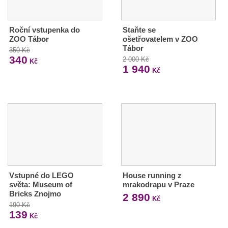
Roční vstupenka do
Staňte se
ZOO Tábor
ošetřovatelem v ZOO
Tábor
350 Kč
340
2 000 Kč
Kč
1 940
Kč
Vstupné do LEGO
House running z
světa: Museum of
mrakodrapu v Praze
Bricks Znojmo
2 890
Kč
190 Kč
139
Kč