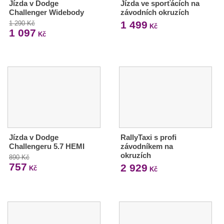
Jízda v Dodge
Jízda ve sporťácích na
Challenger Widebody
závodních okruzích
1 499
1 290 Kč
Kč
1 097
Kč
Jízda v Dodge
RallyTaxi s profi
Challengeru 5.7 HEMI
závodníkem na
okruzích
890 Kč
757
2 929
Kč
Kč