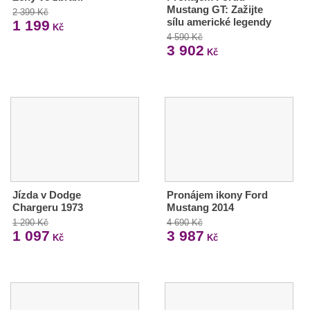
Mustang GT: Zažijte
2 399 Kč
sílu americké legendy
1 199
Kč
4 590 Kč
3 902
Kč
Jízda v Dodge
Pronájem ikony Ford
Chargeru 1973
Mustang 2014
1 290 Kč
4 690 Kč
1 097
3 987
Kč
Kč