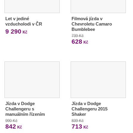
Let v jediné
Filmová jízda v
vzducholodi v ČR
Chevroletu Camaro
Bumblebee
9 290
Kč
739 Kč
628
Kč
Jízda v Dodge
Jízda v Dodge
Challengeru s
Challengeru 2015
manuálním řízením
Shaker
990 Kč
839 Kč
842
713
Kč
Kč