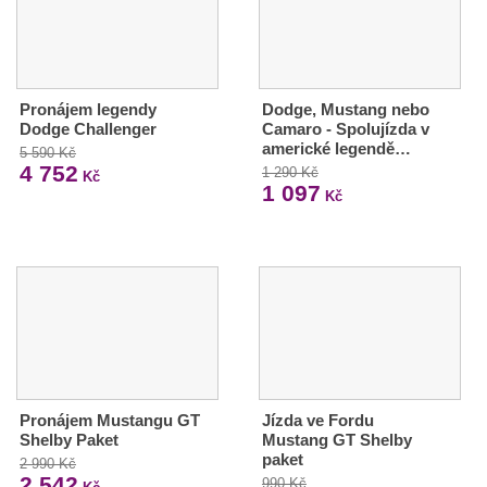
Pronájem legendy
Dodge, Mustang nebo
Dodge Challenger
Camaro - Spolujízda v
americké legendě…
5 590 Kč
4 752
1 290 Kč
Kč
1 097
Kč
Pronájem Mustangu GT
Jízda ve Fordu
Shelby Paket
Mustang GT Shelby
paket
2 990 Kč
2 542
990 Kč