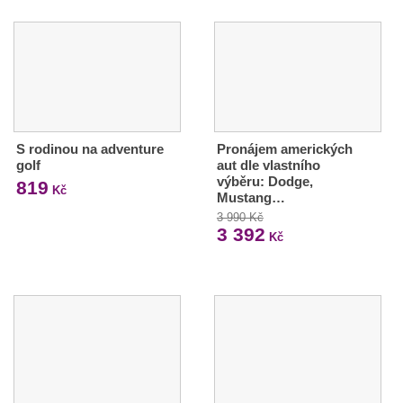
S rodinou na adventure
Pronájem amerických
golf
aut dle vlastního
výběru: Dodge,
819
Kč
Mustang…
3 990 Kč
3 392
Kč