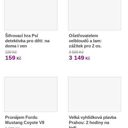
Šifrovací hra Psí
Ošetřovatelem
detektivka pro děti: na
velbloudů a lam:
doma i ven
zážitek pro 2 os.
220 Kč
3 500 Kč
159
3 149
Kč
Kč
Pronájem Fordu
Velká vyhlídková plavba
Mustang Coyote V8
Prahou: 2 hodiny na
lodi