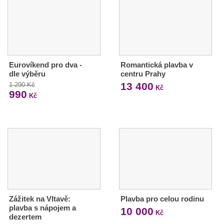
Eurovíkend pro dva -
Romantická plavba v
dle výběru
centru Prahy
13 400
1 290 Kč
Kč
990
Kč
Zážitek na Vltavě:
Plavba pro celou rodinu
plavba s nápojem a
10 000
Kč
dezertem