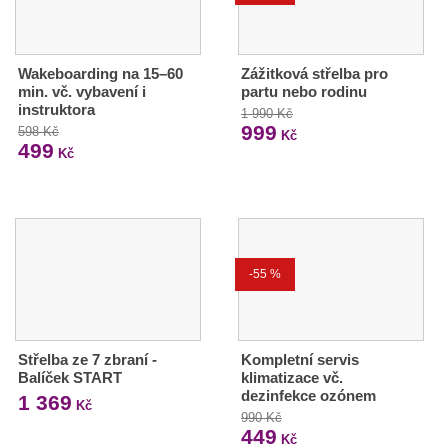
Wakeboarding na 15–60
Zážitková střelba pro
min. vč. vybavení i
partu nebo rodinu
instruktora
1 990 Kč
999
598 Kč
Kč
499
Kč
-55 %
Střelba ze 7 zbraní -
Kompletní servis
Balíček START
klimatizace vč.
dezinfekce ozónem
1 369
Kč
990 Kč
449
Kč