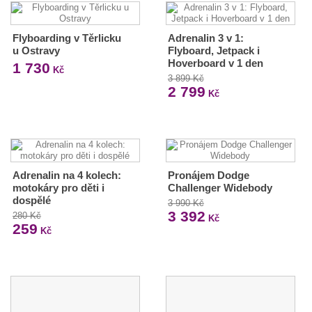
Flyboarding v Těrlicku
Adrenalin 3 v 1:
u Ostravy
Flyboard, Jetpack i
Hoverboard v 1 den
1 730
Kč
3 899 Kč
2 799
Kč
Adrenalin na 4 kolech:
Pronájem Dodge
motokáry pro děti i
Challenger Widebody
dospělé
3 990 Kč
3 392
280 Kč
Kč
259
Kč