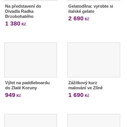
Na představení do
Gelatodílna: vyrobte si
Divadla Radka
italské gelato
Brzobohatého
2 690
Kč
1 380
Kč
Výlet na paddleboardu
Zážitkový kurz
do Zlaté Koruny
malování ve Zlíně
949
1 690
Kč
Kč