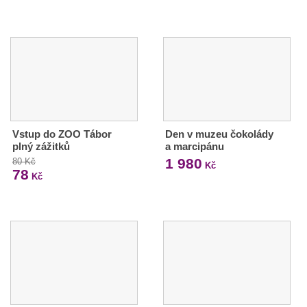
Vstup do ZOO Tábor
Den v muzeu čokolády
plný zážitků
a marcipánu
1 980
80 Kč
Kč
78
Kč