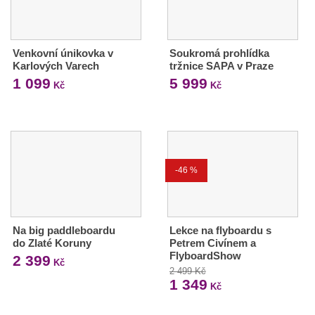
Venkovní únikovka v
Soukromá prohlídka
Karlových Varech
tržnice SAPA v Praze
1 099
5 999
Kč
Kč
-46 %
Na big paddleboardu
Lekce na flyboardu s
do Zlaté Koruny
Petrem Civínem a
FlyboardShow
2 399
Kč
2 499 Kč
1 349
Kč