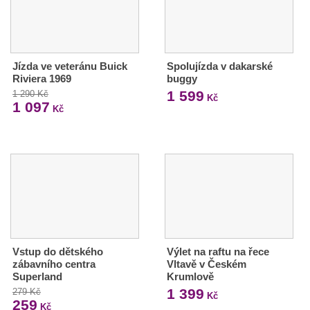
Jízda ve veteránu Buick
Spolujízda v dakarské
Riviera 1969
buggy
1 599
1 290 Kč
Kč
1 097
Kč
Vstup do dětského
Výlet na raftu na řece
zábavního centra
Vltavě v Českém
Superland
Krumlově
1 399
279 Kč
Kč
259
Kč