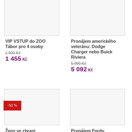
VIP VSTUP do ZOO
Pronájem amerického
Tábor pro 4 osoby
veteránu: Dodge
Charger nebo Buick
1 500 Kč
Riviera
1 455
Kč
5 990 Kč
5 092
Kč
-50 %
Ženy ve zbrani
Pronájem Fordu