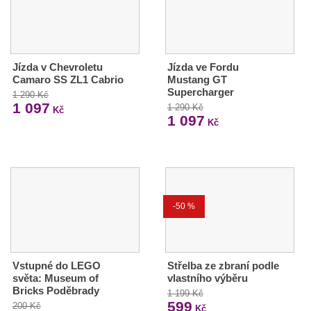
Jízda v Chevroletu
Jízda ve Fordu
Camaro SS ZL1 Cabrio
Mustang GT
Supercharger
1 290 Kč
1 097
1 290 Kč
Kč
1 097
Kč
-50 %
Vstupné do LEGO
Střelba ze zbraní podle
světa: Museum of
vlastního výběru
Bricks Poděbrady
1 199 Kč
599
200 Kč
Kč