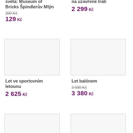
světa: Museum of
na uzavřené trati
Bricks Špindlerův Mlýn
2 299
Kč
200 Kč
129
Kč
Let ve sportovním
Let balónem
letounu
3 590 Kč
3 380
2 625
Kč
Kč