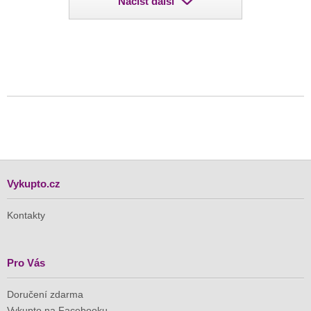
Načíst další
Vykupto.cz
Kontakty
Pro Vás
Doručení zdarma
Vykupto na Facebooku