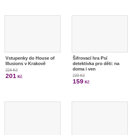
Vstupenky do House of
Šifrovací hra Psí
Illusions v Krakově
detektivka pro děti: na
doma i ven
224 Kč
201
220 Kč
Kč
159
Kč