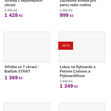
Střelba z nejsilnějších
Zážitková střelba pro
zbraní
partu nebo rodinu
2 399 Kč
1 990 Kč
1 428
999
Kč
Kč
-46 %
Střelba ze 7 zbraní -
Lekce na flyboardu s
Balíček START
Petrem Civínem a
FlyboardShow
1 369
Kč
2 499 Kč
1 349
Kč