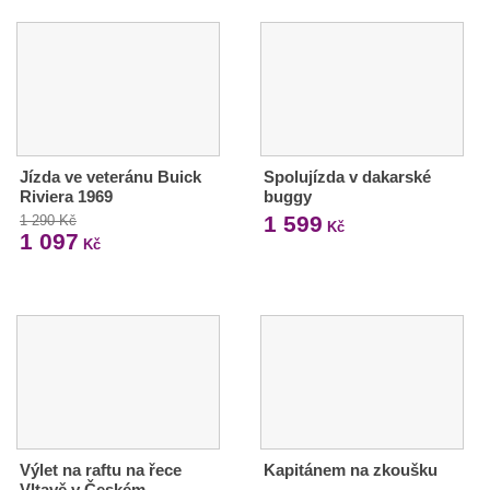
Jízda ve veteránu Buick
Spolujízda v dakarské
Riviera 1969
buggy
1 599
1 290 Kč
Kč
1 097
Kč
Výlet na raftu na řece
Kapitánem na zkoušku
Vltavě v Českém