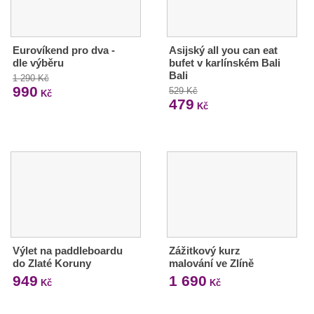
Eurovíkend pro dva -
Asijský all you can eat
dle výběru
bufet v karlínském Bali
Bali
1 290 Kč
990
529 Kč
Kč
479
Kč
Výlet na paddleboardu
Zážitkový kurz
do Zlaté Koruny
malování ve Zlíně
949
1 690
Kč
Kč