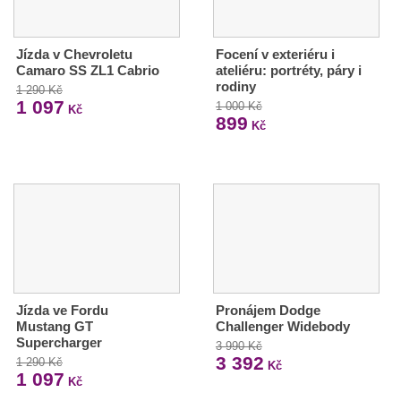
Jízda v Chevroletu
Focení v exteriéru i
Camaro SS ZL1 Cabrio
ateliéru: portréty, páry i
rodiny
1 290 Kč
1 097
1 000 Kč
Kč
899
Kč
Jízda ve Fordu
Pronájem Dodge
Mustang GT
Challenger Widebody
Supercharger
3 990 Kč
3 392
1 290 Kč
Kč
1 097
Kč