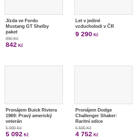
Jízda ve Fordu
Let v jediné
Mustang GT Shelby
vzducholodi v ČR
paket
9 290
Kč
990 Kč
842
Kč
Pronájem Buick Riviera
Pronájem Dodge
1969: Pravý americký
Challenger Shaker:
veterán
Raritní edice
5 990 Kč
5 590 Kč
5 092
4 752
Kč
Kč