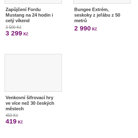
Zapůjčení Fordu
Bungee Extrém,
Mustang na 24 hodin i
seskoky z jeřábu z 50
celý víkend
metrů
2 990
3 500 Kč
Kč
3 299
Kč
Venkovní šifrovací hry
ve více než 30 českých
městech
450 Kč
419
Kč