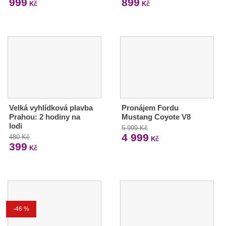
999
899
Kč
Kč
Velká vyhlídková plavba
Pronájem Fordu
Prahou: 2 hodiny na
Mustang Coyote V8
lodi
5 999 Kč
4 999
480 Kč
Kč
399
Kč
-46 %