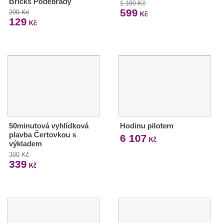
Bricks Poděbrady
1 199 Kč
599
200 Kč
Kč
129
Kč
50minutová vyhlídková
Hodinu pilotem
plavba Čertovkou s
6 107
Kč
výkladem
380 Kč
339
Kč