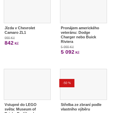
Jízda v Chevrolet
Pronájem amerického
Camaro ZL1
veteránu: Dodge
Charger nebo Buick
990 Kč
Riviera
842
Kč
5 990 Kč
5 092
Kč
-50 %
Vstupné do LEGO
Střelba ze zbraní podle
světa: Museum of
vlastního výběru