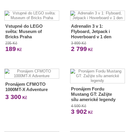
Vstupné do LEGO
Adrenalin 3 v 1:
světa: Museum of
Flyboard, Jetpack i
Bricks Praha
Hoverboard v 1 den
235 Kč
3 899 Kč
189
2 799
Kč
Kč
Pronájem CFMOTO
Pronájem Fordu
1000MT-X Adventure
Mustang GT: Zažijte
3 300
Kč
sílu americké legendy
4 590 Kč
3 902
Kč