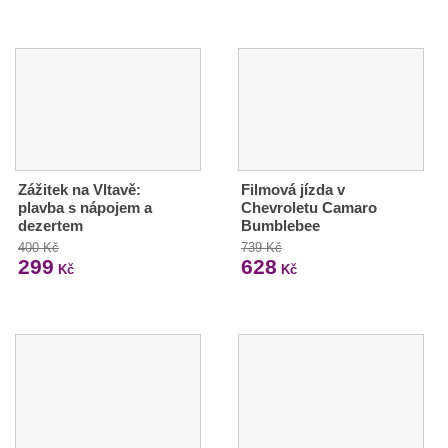
Zážitek na Vltavě:
Filmová jízda v
plavba s nápojem a
Chevroletu Camaro
dezertem
Bumblebee
400 Kč
739 Kč
299
628
Kč
Kč