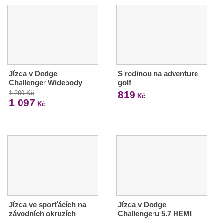
Jízda v Dodge
S rodinou na adventure
Challenger Widebody
golf
819
1 290 Kč
Kč
1 097
Kč
Jízda ve sporťácích na
Jízda v Dodge
závodních okruzích
Challengeru 5.7 HEMI