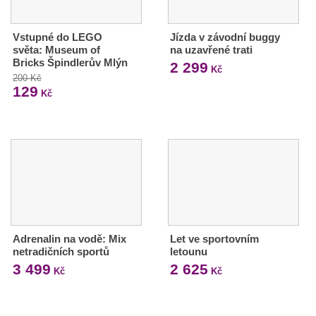
Vstupné do LEGO
Jízda v závodní buggy
světa: Museum of
na uzavřené trati
Bricks Špindlerův Mlýn
2 299
Kč
200 Kč
129
Kč
Adrenalin na vodě: Mix
Let ve sportovním
netradičních sportů
letounu
3 499
2 625
Kč
Kč