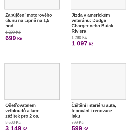
Zapůjčení motorového
Jízda v americkém
člunu na Lipně na 1,5
veteránu: Dodge
hod.
Charger nebo Buick
Riviera
1 290 Kč
699
1 290 Kč
Kč
1 097
Kč
Ošetřovatelem
Čištění interiéru auta,
velbloudů a lam:
tepování i renovace
zážitek pro 2 os.
laku
3 500 Kč
799 Kč
3 149
599
Kč
Kč