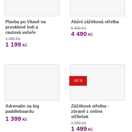
Plavba po Vltavě na
Akční zážitková střelba
prosklené lodi a
6 490 Kč
rautová večeře
4 490
Kč
1 380 Kč
1 199
Kč
-50 %
Adrenalin na big
Zážitková střelba -
paddleboardu
zbraně z online
stříleček
1 399
Kč
2 999 Kč
1 499
Kč