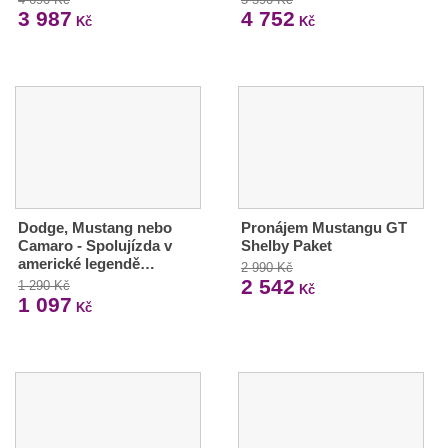
3 987
4 752
Kč
Kč
Dodge, Mustang nebo
Pronájem Mustangu GT
Camaro - Spolujízda v
Shelby Paket
americké legendě…
2 990 Kč
2 542
1 290 Kč
Kč
1 097
Kč