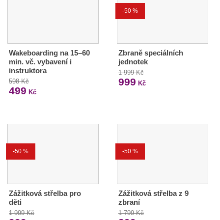
-50 %
Wakeboarding na 15–60
Zbraně speciálních
min. vč. vybavení i
jednotek
instruktora
1 999 Kč
999
598 Kč
Kč
499
Kč
-50 %
-50 %
Zážitková střelba pro
Zážitková střelba z 9
děti
zbraní
1 999 Kč
1 799 Kč