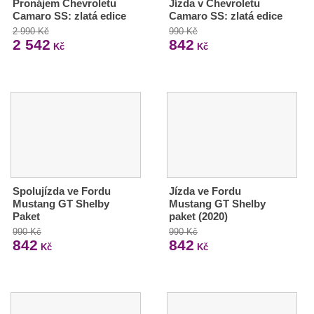
Pronájem Chevroletu
Jízda v Chevroletu
Camaro SS: zlatá edice
Camaro SS: zlatá edice
2 990 Kč
990 Kč
2 542
842
Kč
Kč
Spolujízda ve Fordu
Jízda ve Fordu
Mustang GT Shelby
Mustang GT Shelby
Paket
paket (2020)
990 Kč
990 Kč
842
842
Kč
Kč