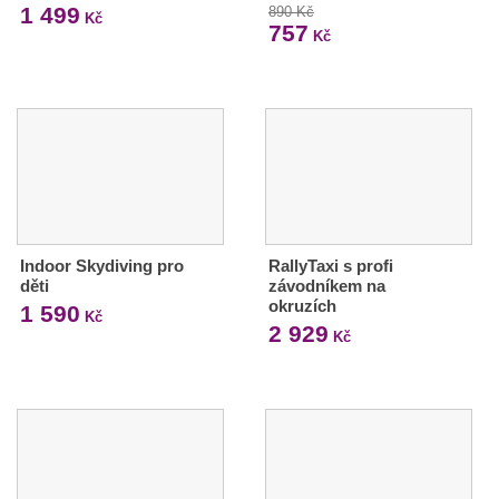
1 499
890 Kč
Kč
757
Kč
Indoor Skydiving pro
RallyTaxi s profi
děti
závodníkem na
okruzích
1 590
Kč
2 929
Kč