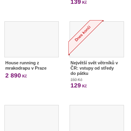
139
Kč
House running z
Největší svět větrníků v
mrakodrapu v Praze
ČR: vstupy od středy
do pátku
2 890
Kč
150 Kč
129
Kč