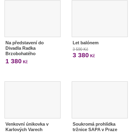
Na představení do
Let balónem
Divadla Radka
3 590 Kč
Brzobohatého
3 380
Kč
1 380
Kč
Venkovní únikovka v
Soukromá prohlídka
Karlových Varech
tržnice SAPA v Praze