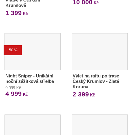
10 000
Kč
Krumlově
1 399
Kč
-50 %
Night Sniper - Unikátní
Výlet na raftu po trase
noční zážitková střelba
Český Krumlov - Zlatá
Koruna
9 999 Kč
4 999
2 399
Kč
Kč