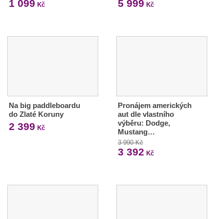
1 099
5 999
Kč
Kč
Na big paddleboardu
Pronájem amerických
do Zlaté Koruny
aut dle vlastního
výběru: Dodge,
2 399
Kč
Mustang…
3 990 Kč
3 392
Kč