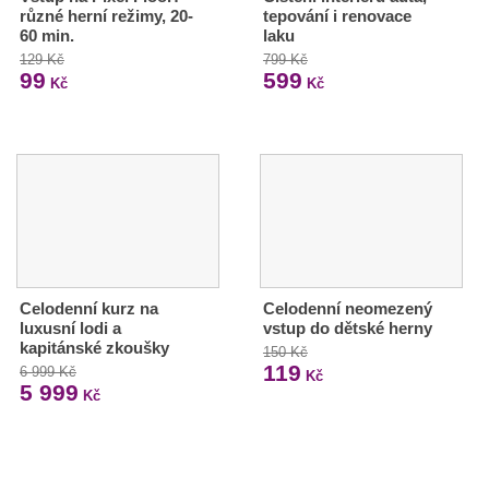
různé herní režimy, 20-
tepování i renovace
60 min.
laku
129 Kč
799 Kč
99
599
Kč
Kč
Celodenní kurz na
Celodenní neomezený
luxusní lodi a
vstup do dětské herny
kapitánské zkoušky
150 Kč
119
6 999 Kč
Kč
5 999
Kč