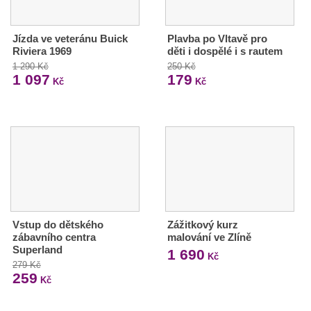
Jízda ve veteránu Buick
Plavba po Vltavě pro
Riviera 1969
děti i dospělé i s rautem
1 290 Kč
250 Kč
1 097
179
Kč
Kč
Vstup do dětského
Zážitkový kurz
zábavního centra
malování ve Zlíně
Superland
1 690
Kč
279 Kč
259
Kč