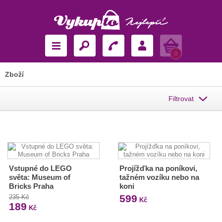
Košík
0
Zboží
Filtrovat
Vstupné do LEGO
Projížďka na poníkovi,
světa: Museum of
tažném vozíku nebo na
Bricks Praha
koni
599
235 Kč
Kč
189
Kč