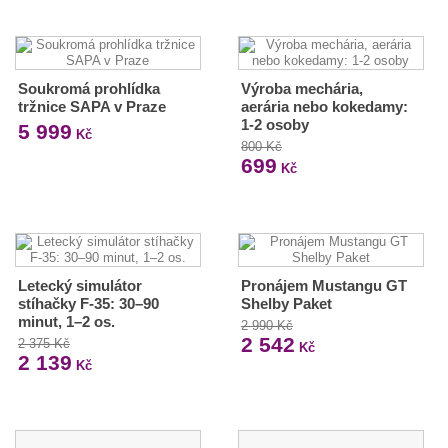
Soukromá prohlídka
Výroba mechária,
tržnice SAPA v Praze
aerária nebo kokedamy:
1-2 osoby
5 999
Kč
800 Kč
699
Kč
Letecký simulátor
Pronájem Mustangu GT
stíhačky F-35: 30–90
Shelby Paket
minut, 1–2 os.
2 990 Kč
2 542
2 375 Kč
Kč
2 139
Kč