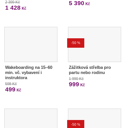
5 390
2 399 Kč
Kč
1 428
Kč
-50 %
Wakeboarding na 15–60
Zážitková střelba pro
min. vč. vybavení i
partu nebo rodinu
instruktora
1 990 Kč
999
598 Kč
Kč
499
Kč
-50 %