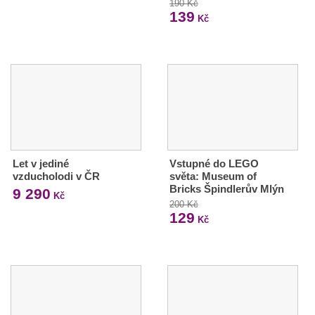
190 Kč
139
Kč
Let v jediné
Vstupné do LEGO
vzducholodi v ČR
světa: Museum of
Bricks Špindlerův Mlýn
9 290
Kč
200 Kč
129
Kč