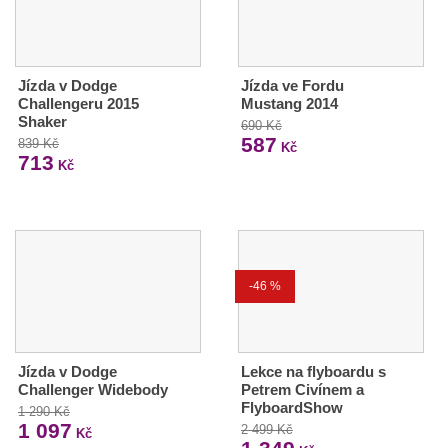
Jízda v Dodge
Jízda ve Fordu
Challengeru 2015
Mustang 2014
Shaker
690 Kč
587
839 Kč
Kč
713
Kč
-46 %
Jízda v Dodge
Lekce na flyboardu s
Challenger Widebody
Petrem Civínem a
FlyboardShow
1 290 Kč
1 097
2 499 Kč
Kč