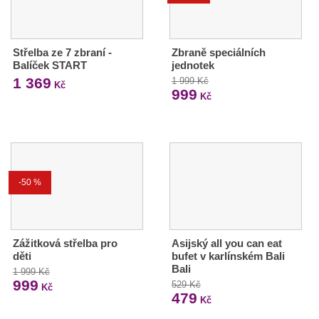
Střelba ze 7 zbraní -
Zbraně speciálních
Balíček START
jednotek
1 369
1 999 Kč
Kč
999
Kč
-50 %
Zážitková střelba pro
Asijský all you can eat
děti
bufet v karlínském Bali
Bali
1 999 Kč
999
529 Kč
Kč
479
Kč