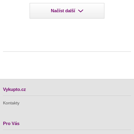
Načíst další
Vykupto.cz
Kontakty
Pro Vás