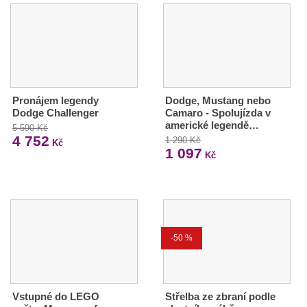
Pronájem legendy
Dodge, Mustang nebo
Dodge Challenger
Camaro - Spolujízda v
americké legendě…
5 590 Kč
4 752
1 290 Kč
Kč
1 097
Kč
-50 %
Vstupné do LEGO
Střelba ze zbraní podle