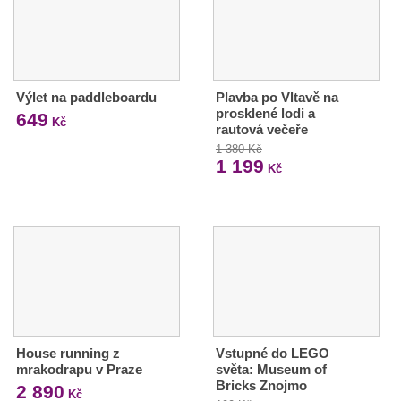
Výlet na paddleboardu
Plavba po Vltavě na
prosklené lodi a
649
Kč
rautová večeře
1 380 Kč
1 199
Kč
House running z
Vstupné do LEGO
mrakodrapu v Praze
světa: Museum of
Bricks Znojmo
2 890
Kč