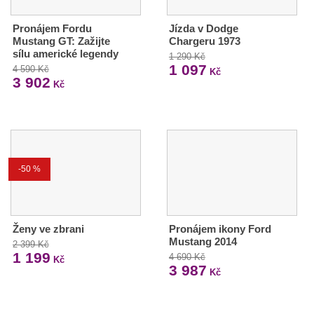
Pronájem Fordu
Jízda v Dodge
Mustang GT: Zažijte
Chargeru 1973
sílu americké legendy
1 290 Kč
1 097
4 590 Kč
Kč
3 902
Kč
-50 %
Ženy ve zbrani
Pronájem ikony Ford
Mustang 2014
2 399 Kč
1 199
4 690 Kč
Kč
3 987
Kč