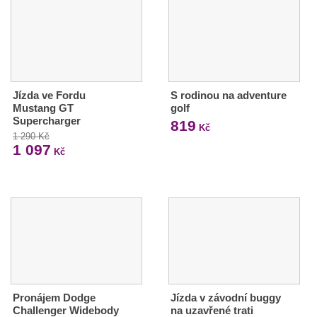
Jízda ve Fordu
S rodinou na adventure
Mustang GT
golf
Supercharger
819
Kč
1 290 Kč
1 097
Kč
Pronájem Dodge
Jízda v závodní buggy
Challenger Widebody
na uzavřené trati