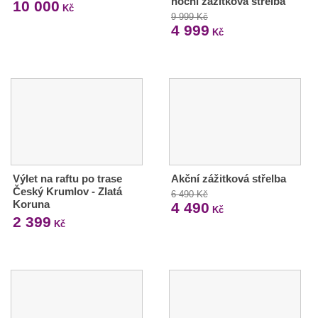
noční zážitková střelba
10 000
Kč
9 999 Kč
4 999
Kč
Výlet na raftu po trase
Akční zážitková střelba
Český Krumlov - Zlatá
6 490 Kč
Koruna
4 490
Kč
2 399
Kč