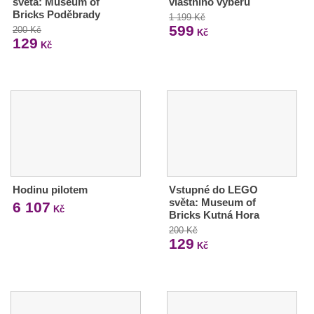
světa: Museum of
vlastního výběru
Bricks Poděbrady
1 199 Kč
599
200 Kč
Kč
129
Kč
Hodinu pilotem
Vstupné do LEGO
světa: Museum of
6 107
Kč
Bricks Kutná Hora
200 Kč
129
Kč