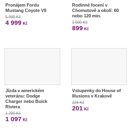
Pronájem Fordu
Rodinné focení v
Mustang Coyote V8
Chomutově a okolí: 60
nebo 120 min.
5 999 Kč
4 999
1 500 Kč
Kč
899
Kč
Jízda v americkém
Vstupenky do House of
veteránu: Dodge
Illusions v Krakově
Charger nebo Buick
224 Kč
Riviera
201
Kč
1 290 Kč
1 097
Kč