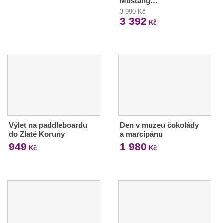
Mustang…
3 990 Kč
3 392
Kč
Výlet na paddleboardu
Den v muzeu čokolády
do Zlaté Koruny
a marcipánu
949
1 980
Kč
Kč