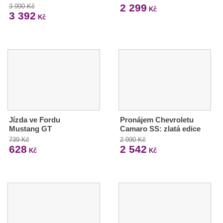
2 299
3 990 Kč
Kč
3 392
Kč
Jízda ve Fordu
Pronájem Chevroletu
Mustang GT
Camaro SS: zlatá edice
739 Kč
2 990 Kč
628
2 542
Kč
Kč