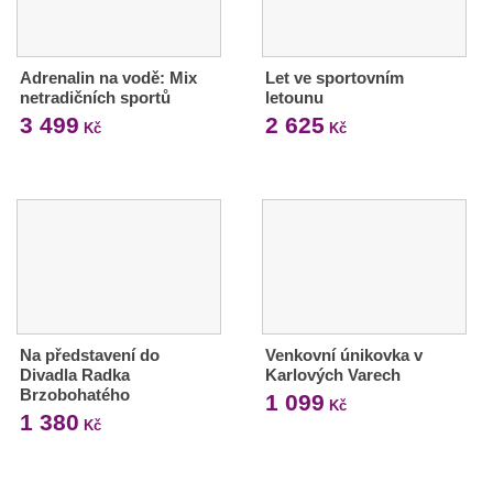
Adrenalin na vodě: Mix
Let ve sportovním
netradičních sportů
letounu
3 499
2 625
Kč
Kč
Na představení do
Venkovní únikovka v
Divadla Radka
Karlových Varech
Brzobohatého
1 099
Kč
1 380
Kč