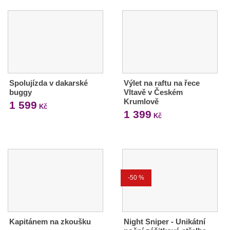
Spolujízda v dakarské
Výlet na raftu na řece
buggy
Vltavě v Českém
Krumlově
1 599
Kč
1 399
Kč
-50 %
Kapitánem na zkoušku
Night Sniper - Unikátní