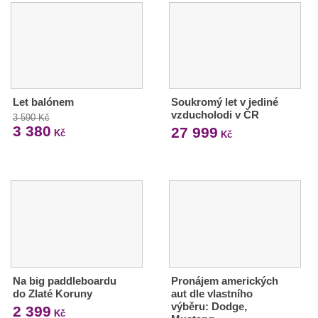
Let balónem
Soukromý let v jediné
vzducholodi v ČR
3 590 Kč
3 380
27 999
Kč
Kč
Na big paddleboardu
Pronájem amerických
do Zlaté Koruny
aut dle vlastního
výběru: Dodge,
2 399
Kč