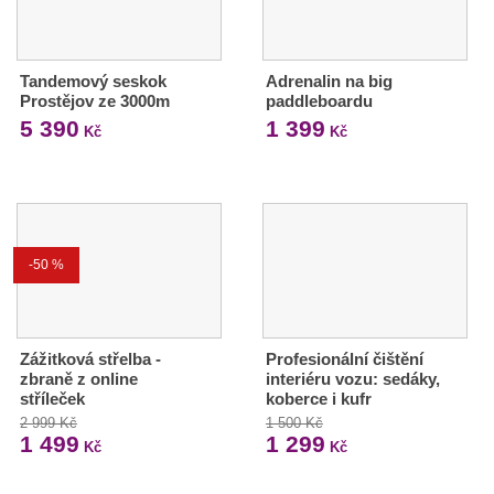
Tandemový seskok
Adrenalin na big
Prostějov ze 3000m
paddleboardu
5 390
1 399
Kč
Kč
-50 %
Zážitková střelba -
Profesionální čištění
zbraně z online
interiéru vozu: sedáky,
stříleček
koberce i kufr
2 999 Kč
1 500 Kč
1 499
1 299
Kč
Kč