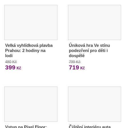
Velká vyhlídková plavba
Úniková hra Ve stínu
Prahou: 2 hodiny na
podezření pro děti i
lodi
dospělé
480 Kč
799 Kč
399
719
Kč
Kč
Vstup na Pixel Floor:
Čištění interiéru auta,