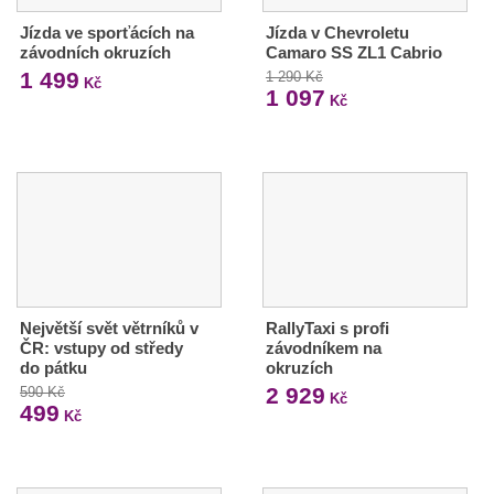
Jízda ve sporťácích na
Jízda v Chevroletu
závodních okruzích
Camaro SS ZL1 Cabrio
1 499
1 290 Kč
Kč
1 097
Kč
Největší svět větrníků v
RallyTaxi s profi
ČR: vstupy od středy
závodníkem na
do pátku
okruzích
2 929
590 Kč
Kč
499
Kč