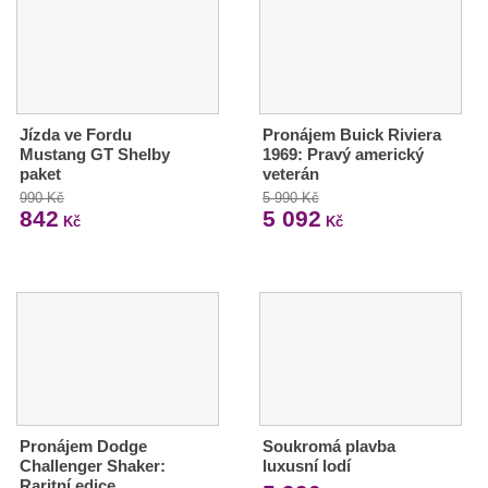
Jízda ve Fordu
Pronájem Buick Riviera
Mustang GT Shelby
1969: Pravý americký
paket
veterán
990 Kč
5 990 Kč
842
5 092
Kč
Kč
Pronájem Dodge
Soukromá plavba
Challenger Shaker:
luxusní lodí
Raritní edice