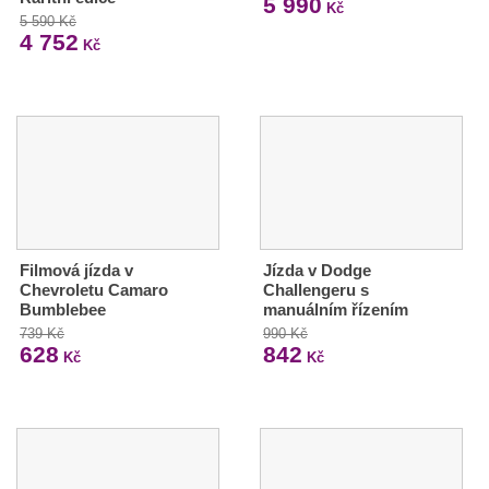
5 990
Kč
5 590 Kč
4 752
Kč
Filmová jízda v
Jízda v Dodge
Chevroletu Camaro
Challengeru s
Bumblebee
manuálním řízením
739 Kč
990 Kč
628
842
Kč
Kč