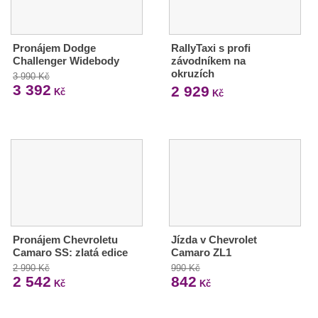
Pronájem Dodge
RallyTaxi s profi
Challenger Widebody
závodníkem na
okruzích
3 990 Kč
3 392
2 929
Kč
Kč
Pronájem Chevroletu
Jízda v Chevrolet
Camaro SS: zlatá edice
Camaro ZL1
2 990 Kč
990 Kč
2 542
842
Kč
Kč