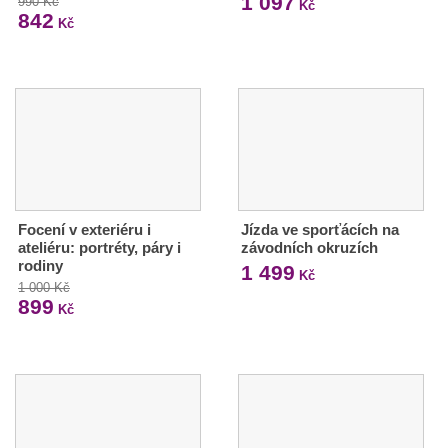
1 097
990 Kč
Kč
842
Kč
Focení v exteriéru i
Jízda ve sporťácích na
ateliéru: portréty, páry i
závodních okruzích
rodiny
1 499
Kč
1 000 Kč
899
Kč