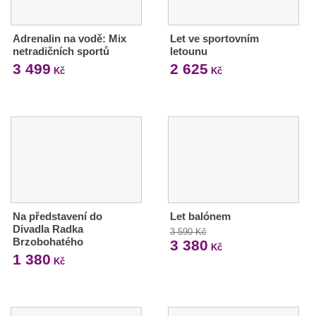
Adrenalin na vodě: Mix
Let ve sportovním
netradičních sportů
letounu
3 499
2 625
Kč
Kč
Na představení do
Let balónem
Divadla Radka
3 590 Kč
Brzobohatého
3 380
Kč
1 380
Kč