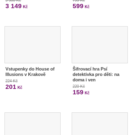
3 500 Kč
799 Kč
3 149
599
Kč
Kč
Vstupenky do House of
Šifrovací hra Psí
Illusions v Krakově
detektivka pro děti: na
doma i ven
224 Kč
201
220 Kč
Kč
159
Kč