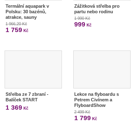
Termální aquapark v
Zážitková střelba pro
Polsku: 30 bazénů,
partu nebo rodinu
atrakce, sauny
1 990 Kč
999
1 966,20 Kč
Kč
1 759
Kč
Střelba ze 7 zbraní -
Lekce na flyboardu s
Balíček START
Petrem Civínem a
FlyboardShow
1 369
Kč
2 499 Kč
1 799
Kč