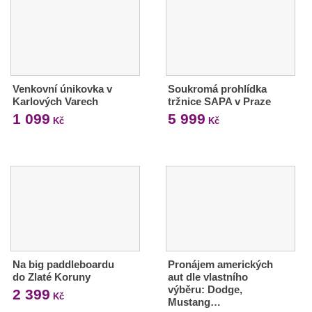
Venkovní únikovka v
Soukromá prohlídka
Karlových Varech
tržnice SAPA v Praze
1 099
5 999
Kč
Kč
Na big paddleboardu
Pronájem amerických
do Zlaté Koruny
aut dle vlastního
výběru: Dodge,
2 399
Kč
Mustang…