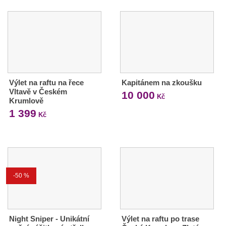
Výlet na raftu na řece
Kapitánem na zkoušku
Vltavě v Českém
10 000
Kč
Krumlově
1 399
Kč
-50 %
Night Sniper - Unikátní
Výlet na raftu po trase