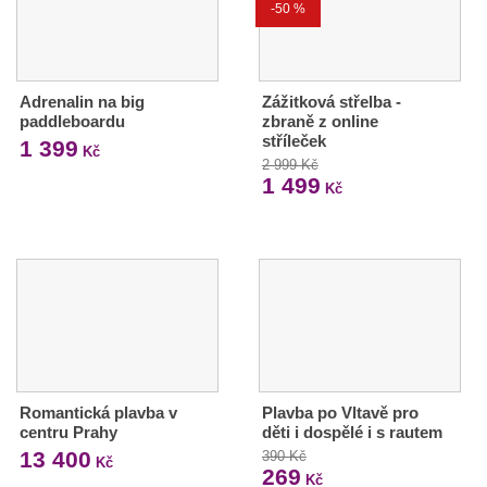
-50 %
Adrenalin na big
Zážitková střelba -
paddleboardu
zbraně z online
stříleček
1 399
Kč
2 999 Kč
1 499
Kč
Romantická plavba v
Plavba po Vltavě pro
centru Prahy
děti i dospělé i s rautem
13 400
390 Kč
Kč
269
Kč