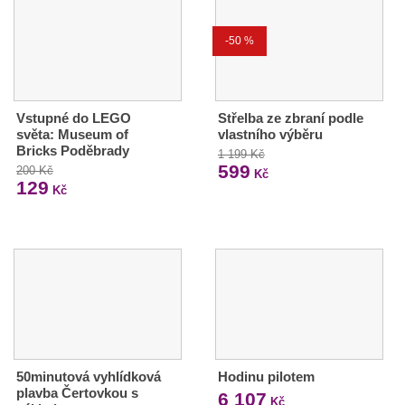
-50 %
Vstupné do LEGO
Střelba ze zbraní podle
světa: Museum of
vlastního výběru
Bricks Poděbrady
1 199 Kč
599
200 Kč
Kč
129
Kč
50minutová vyhlídková
Hodinu pilotem
plavba Čertovkou s
6 107
Kč