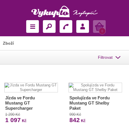
Košík
0
Zboží
Filtrovat
Jízda ve Fordu
Spolujízda ve Fordu
Mustang GT
Mustang GT Shelby
Supercharger
Paket
1 290 Kč
990 Kč
1 097
842
Kč
Kč