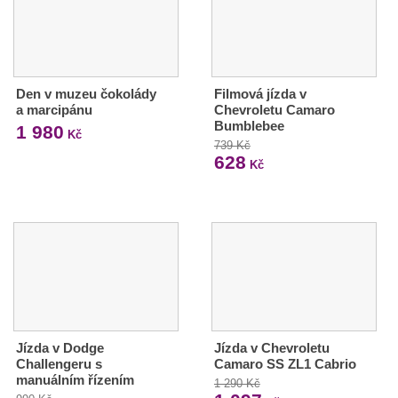
Den v muzeu čokolády
Filmová jízda v
a marcipánu
Chevroletu Camaro
Bumblebee
1 980
Kč
739 Kč
628
Kč
Jízda v Dodge
Jízda v Chevroletu
Challengeru s
Camaro SS ZL1 Cabrio
manuálním řízením
1 290 Kč