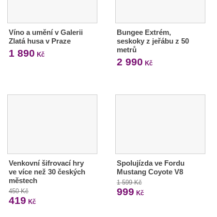
Víno a umění v Galerii
Bungee Extrém,
Zlatá husa v Praze
seskoky z jeřábu z 50
metrů
1 890
Kč
2 990
Kč
Venkovní šifrovací hry
Spolujízda ve Fordu
ve více než 30 českých
Mustang Coyote V8
městech
1 599 Kč
999
450 Kč
Kč
419
Kč