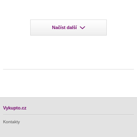
Načíst další
Vykupto.cz
Kontakty