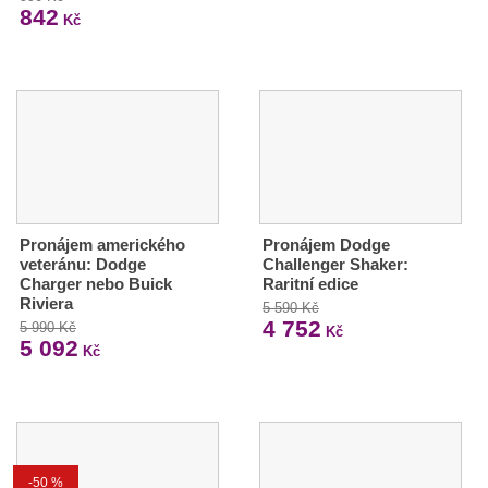
842
Kč
Pronájem amerického
Pronájem Dodge
veteránu: Dodge
Challenger Shaker:
Charger nebo Buick
Raritní edice
Riviera
5 590 Kč
4 752
5 990 Kč
Kč
5 092
Kč
-50 %