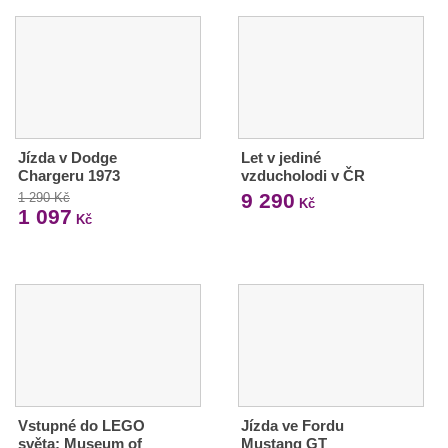
Jízda v Dodge
Let v jediné
Chargeru 1973
vzducholodi v ČR
9 290
1 290 Kč
Kč
1 097
Kč
Vstupné do LEGO
Jízda ve Fordu
světa: Museum of
Mustang GT