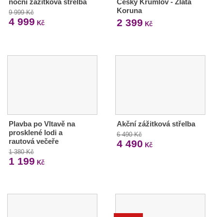
noční zážitková střelba
Český Krumlov - Zlatá
Koruna
9 999 Kč
4 999
2 399
Kč
Kč
Plavba po Vltavě na
Akční zážitková střelba
prosklené lodi a
6 490 Kč
rautová večeře
4 490
Kč
1 380 Kč
1 199
Kč