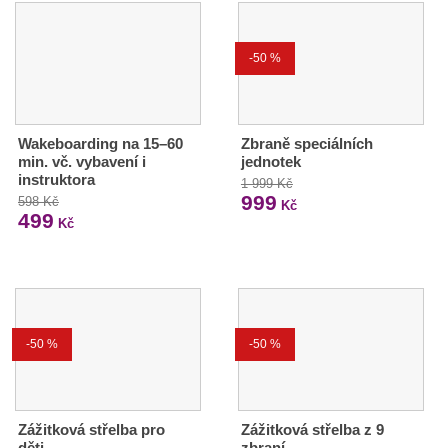
-50 %
Wakeboarding na 15–60
Zbraně speciálních
min. vč. vybavení i
jednotek
instruktora
1 999 Kč
999
598 Kč
Kč
499
Kč
-50 %
-50 %
Zážitková střelba pro
Zážitková střelba z 9
děti
zbraní