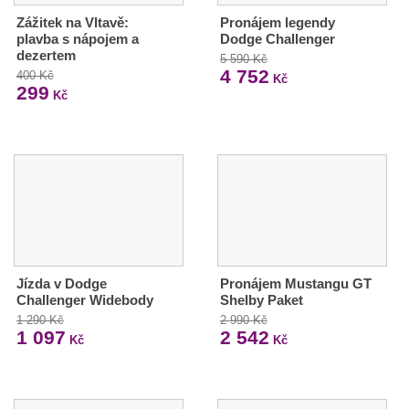
Zážitek na Vltavě:
Pronájem legendy
plavba s nápojem a
Dodge Challenger
dezertem
5 590 Kč
4 752
400 Kč
Kč
299
Kč
Jízda v Dodge
Pronájem Mustangu GT
Challenger Widebody
Shelby Paket
1 290 Kč
2 990 Kč
1 097
2 542
Kč
Kč