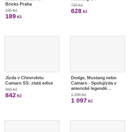
Bricks Praha
739 Kč
628
235 Kč
Kč
189
Kč
Jízda v Chevroletu
Dodge, Mustang nebo
Camaro SS: zlatá edice
Camaro - Spolujízda v
americké legendě…
990 Kč
842
1 290 Kč
Kč
1 097
Kč