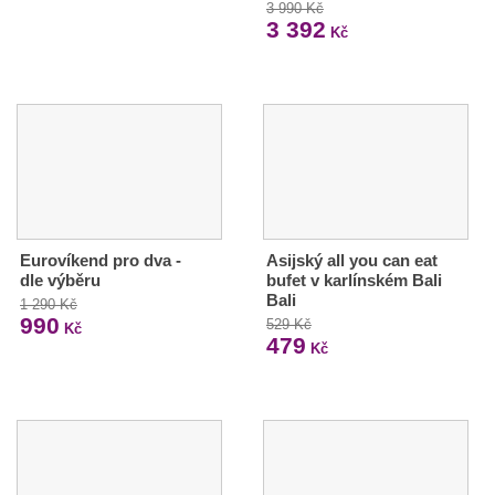
3 990 Kč
3 392
Kč
Eurovíkend pro dva -
Asijský all you can eat
dle výběru
bufet v karlínském Bali
Bali
1 290 Kč
990
529 Kč
Kč
479
Kč