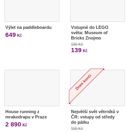
Výlet na paddleboardu
Vstupné do LEGO
světa: Museum of
649
Kč
Bricks Znojmo
190 Kč
139
Kč
House running z
Největší svět větrníků v
mrakodrapu v Praze
ČR: vstupy od středy
do pátku
2 890
Kč
150 Kč