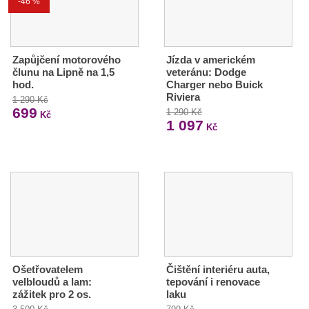
-46 %
Zapůjčení motorového
Jízda v americkém
člunu na Lipně na 1,5
veteránu: Dodge
hod.
Charger nebo Buick
Riviera
1 290 Kč
699
1 290 Kč
Kč
1 097
Kč
Ošetřovatelem
Čištění interiéru auta,
velbloudů a lam:
tepování i renovace
zážitek pro 2 os.
laku