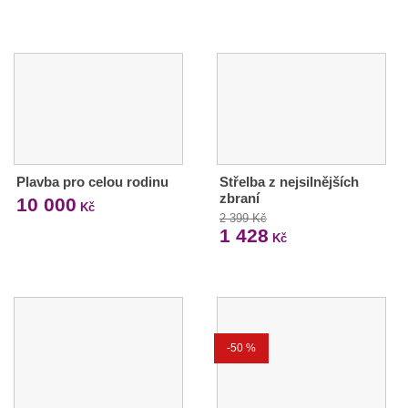
Plavba pro celou rodinu
Střelba z nejsilnějších
zbraní
10 000
Kč
2 399 Kč
1 428
Kč
-50 %