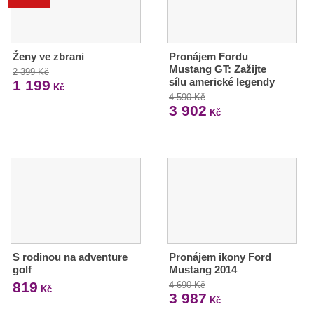
Ženy ve zbrani
Pronájem Fordu
Mustang GT: Zažijte
2 399 Kč
sílu americké legendy
1 199
Kč
4 590 Kč
3 902
Kč
S rodinou na adventure
Pronájem ikony Ford
golf
Mustang 2014
819
4 690 Kč
Kč
3 987
Kč