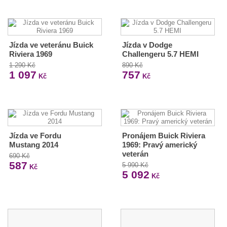
Jízda ve veteránu Buick
Jízda v Dodge
Riviera 1969
Challengeru 5.7 HEMI
1 290 Kč
890 Kč
1 097
757
Kč
Kč
Jízda ve Fordu
Pronájem Buick Riviera
Mustang 2014
1969: Pravý americký
veterán
690 Kč
587
5 990 Kč
Kč
5 092
Kč