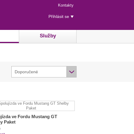
Menu
Kontakty
rychlého
Uživatelské
přístupu
Přihlásit se
menu
Služby
Doporučené
jízda ve Fordu Mustang GT
y Paket
č