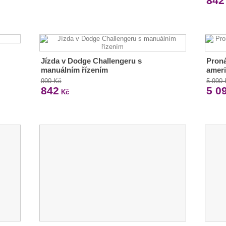
842
Jízda v Dodge Challengeru s
Proná
manuálním řízením
ameri
990 Kč
5 990
842
5 0
Kč