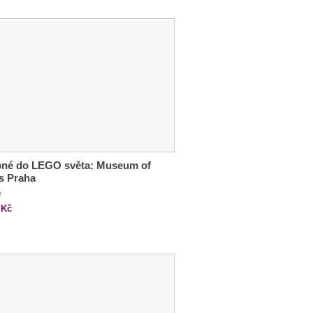
pné do LEGO světa: Museum of
s Praha
č
Kč