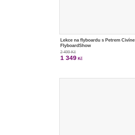
Lekce na flyboardu s Petrem Civín
FlyboardShow
2 499 Kč
1 349
Kč