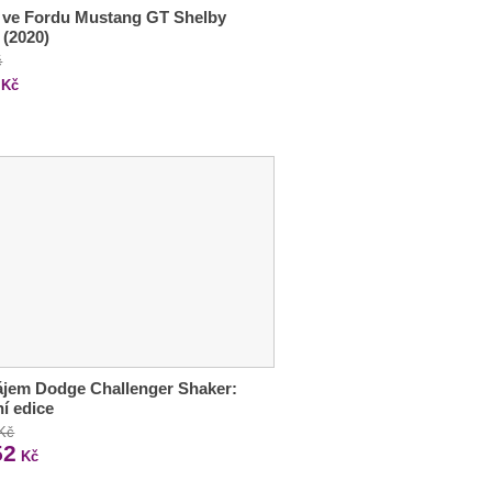
 ve Fordu Mustang GT Shelby
 (2020)
č
Kč
jem Dodge Challenger Shaker:
ní edice
 Kč
52
Kč