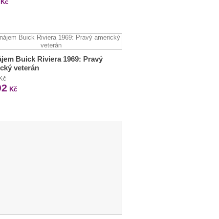
Kč
jem Buick Riviera 1969: Pravý
cký veterán
 Kč
92
Kč