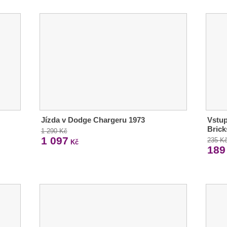
Jízda v Dodge Chargeru 1973
Vstu
Brick
1 290 Kč
1 097
235 K
Kč
189