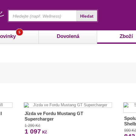
Vyhledávání
Hledat
5
ovinky
Dovolená
Zboží
I
Jízda ve Fordu Mustang GT
Spolu
Supercharger
Shelb
1 290 Kč
1 097
990 K
Kč