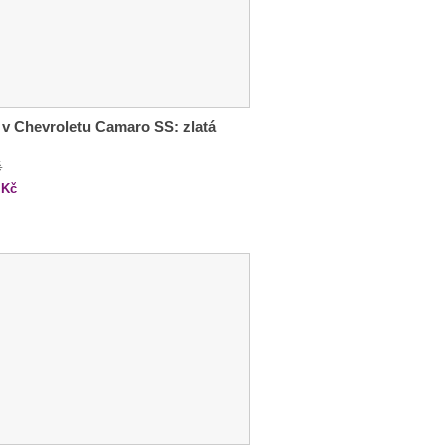
 v Chevroletu Camaro SS: zlatá
č
Kč