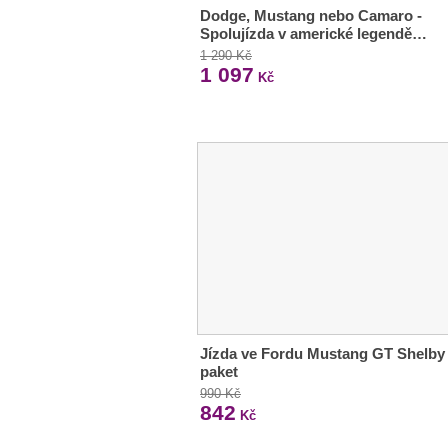
Dodge, Mustang nebo Camaro -
Spolujízda v americké legendě…
1 290 Kč
1 097
Kč
Jízda ve Fordu Mustang GT Shelby
paket
990 Kč
842
Kč