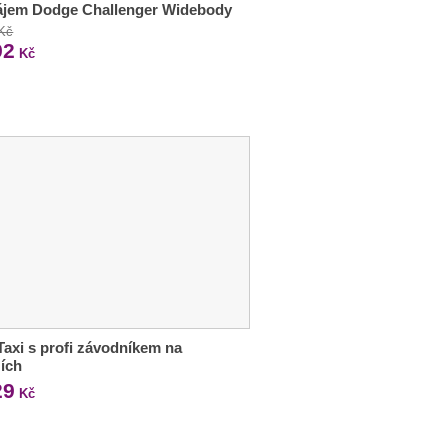
ájem Dodge Challenger Widebody
 Kč
92
Kč
Taxi s profi závodníkem na
ích
29
Kč