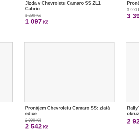
Jízda v Chevroletu Camaro SS ZL1
Pron
Cabrio
3 990
3 3
1 290 Kč
1 097
Kč
Pronájem Chevroletu Camaro SS: zlatá
Rally
edice
okruz
2 9
2 990 Kč
2 542
Kč