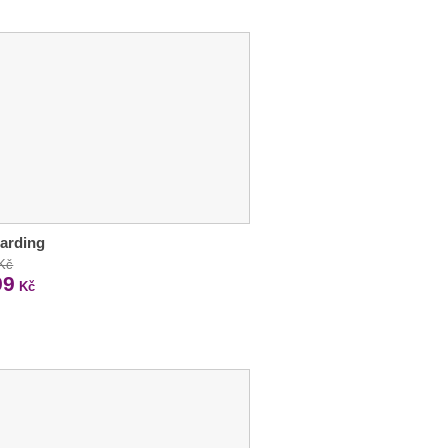
arding
 Kč
99
Kč