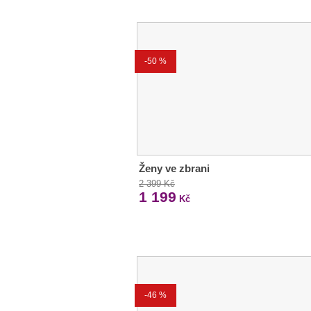
-50 %
Ženy ve zbrani
2 399 Kč
1 199
Kč
-46 %