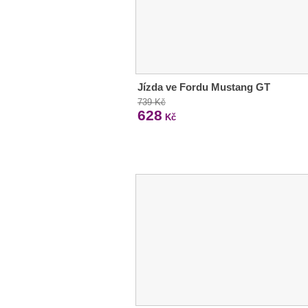
Jízda ve Fordu Mustang GT
739 Kč
628
Kč