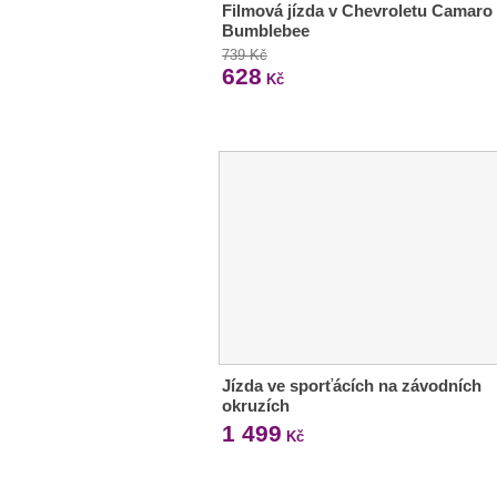
Filmová jízda v Chevroletu Camaro
Bumblebee
739 Kč
628
Kč
Jízda ve sporťácích na závodních
okruzích
1 499
Kč