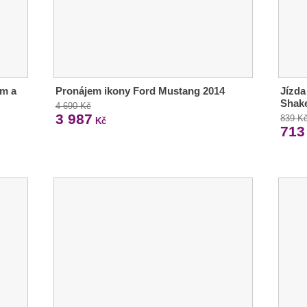
em a
Pronájem ikony Ford Mustang 2014
Jízda
Shak
4 690 Kč
3 987
839 K
Kč
713