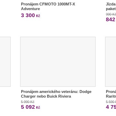
Pronájem CFMOTO 1000MT-X
Jízda
Adventure
paket
3 300
990 K
Kč
842
Pronájem amerického veteránu: Dodge
Proná
Charger nebo Buick Riviera
Rarit
5 990 Kč
5 590
5 092
4 7
Kč