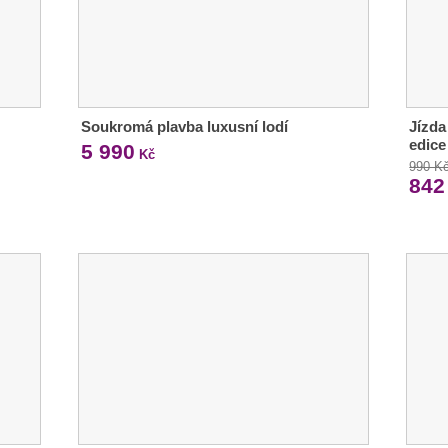
Soukromá plavba luxusní lodí
Jízda
edice
5 990
Kč
990 K
842