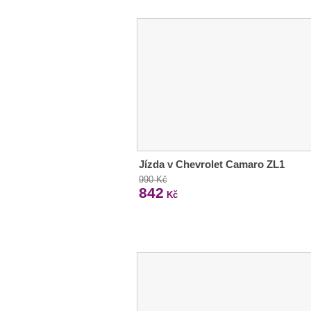
Jízda v Chevrolet Camaro ZL1
990 Kč
842
Kč