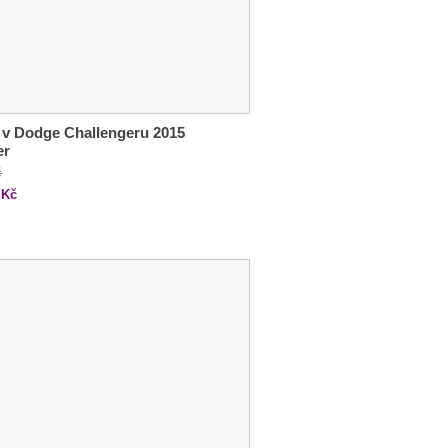
 v Dodge Challengeru 2015
er
č
Kč