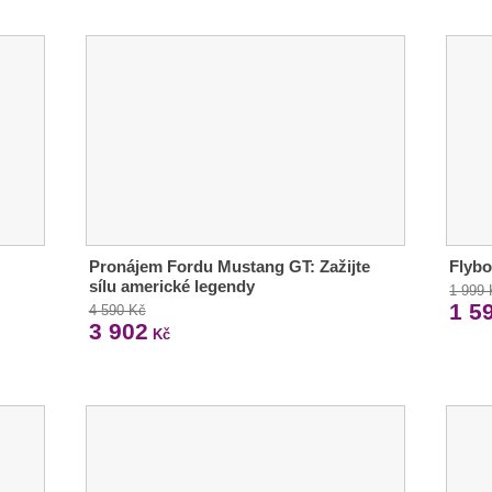
Pronájem Fordu Mustang GT: Zažijte
Flybo
sílu americké legendy
1 999
1 5
4 590 Kč
3 902
Kč