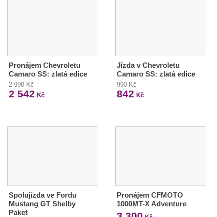
Pronájem Chevroletu
Jízda v Chevroletu
Camaro SS: zlatá edice
Camaro SS: zlatá edice
2 990 Kč
990 Kč
2 542
842
Kč
Kč
Spolujízda ve Fordu
Pronájem CFMOTO
Mustang GT Shelby
1000MT-X Adventure
Paket
3 300