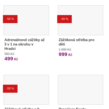
-50 %
-50 %
Adrenalinové zážitky až
Zážitková střelba pro
3 v 1 na okruhu v
děti
Hradci
1 999 Kč
999
990 Kč
Kč
499
Kč
-50 %