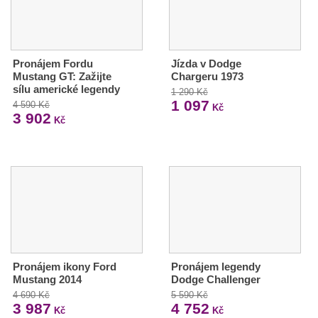
Pronájem Fordu
Jízda v Dodge
Mustang GT: Zažijte
Chargeru 1973
sílu americké legendy
1 290 Kč
1 097
4 590 Kč
Kč
3 902
Kč
Pronájem ikony Ford
Pronájem legendy
Mustang 2014
Dodge Challenger
4 690 Kč
5 590 Kč
3 987
4 752
Kč
Kč