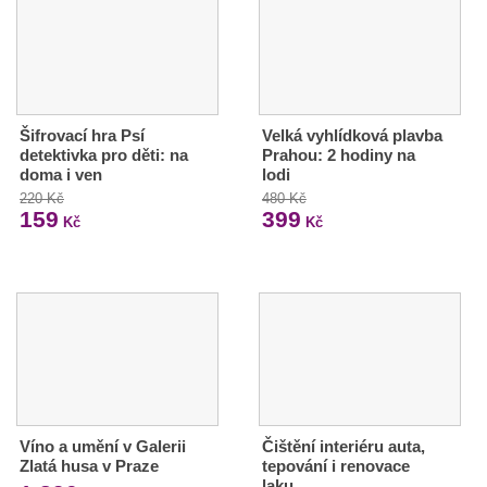
Šifrovací hra Psí
Velká vyhlídková plavba
detektivka pro děti: na
Prahou: 2 hodiny na
doma i ven
lodi
220 Kč
480 Kč
159
399
Kč
Kč
Víno a umění v Galerii
Čištění interiéru auta,
Zlatá husa v Praze
tepování i renovace
laku