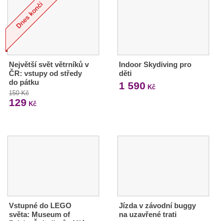
Největší svět větrníků v
Indoor Skydiving pro
ČR: vstupy od středy
děti
do pátku
1 590
Kč
150 Kč
129
Kč
Vstupné do LEGO
Jízda v závodní buggy
světa: Museum of
na uzavřené trati