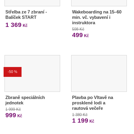
Střelba ze 7 zbraní -
Wakeboarding na 15–60
Balíček START
min. vč. vybavení i
instruktora
1 369
Kč
598 Kč
499
Kč
-50 %
Zbraně speciálních
Plavba po Vltavě na
jednotek
prosklené lodi a
rautová večeře
1 999 Kč
999
1 380 Kč
Kč
1 199
Kč