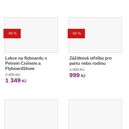
-46 %
-50 %
Lekce na flyboardu s
Zážitková střelba pro
Petrem Civínem a
partu nebo rodinu
FlyboardShow
1 990 Kč
999
2 499 Kč
Kč
1 349
Kč