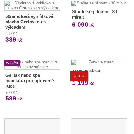
Staňte se pilotem - 30
50minutová vyhlídková
minut
plavba Čertovkou s
6 090
Kč
výkladem
380 Kč
339
Kč
Celá ČR
Ženy ve zbrani
Gel lak nebo spa
-50 %
2 399 Kč
manikúra pro upravené
1 199
Kč
ruce
700 Kč
589
Kč