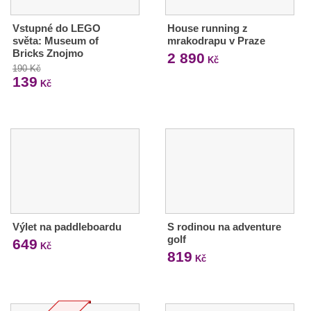
Vstupné do LEGO
House running z
světa: Museum of
mrakodrapu v Praze
Bricks Znojmo
2 890
Kč
190 Kč
139
Kč
Výlet na paddleboardu
S rodinou na adventure
golf
649
Kč
819
Kč