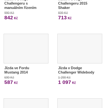
Challengeru s
Challengeru 2015
manuálním řízením
Shaker
990 Kč
839 Kč
842
713
Kč
Kč
Jízda ve Fordu
Jízda v Dodge
Mustang 2014
Challenger Widebody
690 Kč
1 290 Kč
587
1 097
Kč
Kč