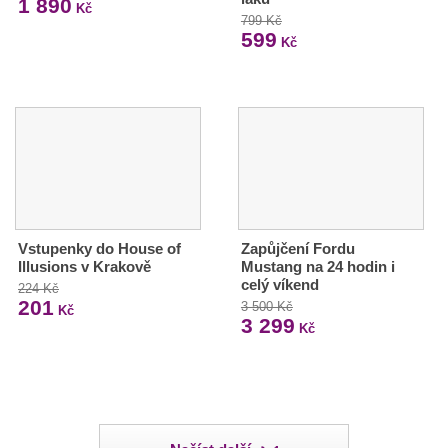
1 890
Kč
799 Kč
599
Kč
Vstupenky do House of
Zapůjčení Fordu
Illusions v Krakově
Mustang na 24 hodin i
celý víkend
224 Kč
201
3 500 Kč
Kč
3 299
Kč