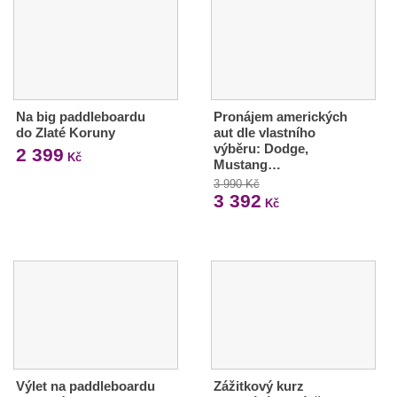
Na big paddleboardu
Pronájem amerických
do Zlaté Koruny
aut dle vlastního
výběru: Dodge,
2 399
Kč
Mustang…
3 990 Kč
3 392
Kč
Výlet na paddleboardu
Zážitkový kurz