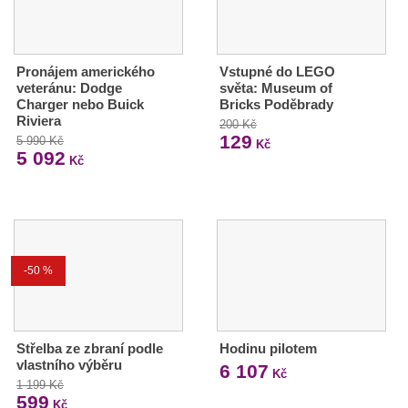
Pronájem amerického
Vstupné do LEGO
veteránu: Dodge
světa: Museum of
Charger nebo Buick
Bricks Poděbrady
Riviera
200 Kč
129
5 990 Kč
Kč
5 092
Kč
-50 %
Střelba ze zbraní podle
Hodinu pilotem
vlastního výběru
6 107
Kč
1 199 Kč
599
Kč