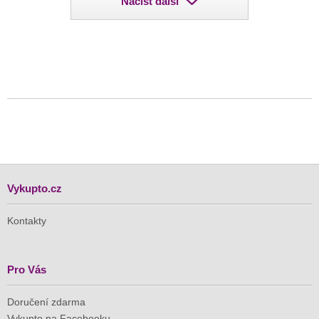
Načíst další
Vykupto.cz
Kontakty
Pro Vás
Doručení zdarma
Vykupto na Facebooku