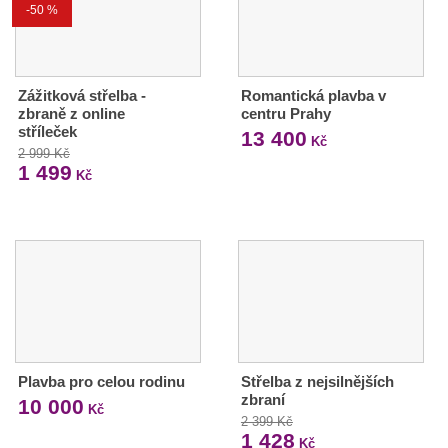
-50 %
Zážitková střelba -
Romantická plavba v
zbraně z online
centru Prahy
stříleček
13 400
Kč
2 999 Kč
1 499
Kč
Plavba pro celou rodinu
Střelba z nejsilnějších
zbraní
10 000
Kč
2 399 Kč
1 428
Kč