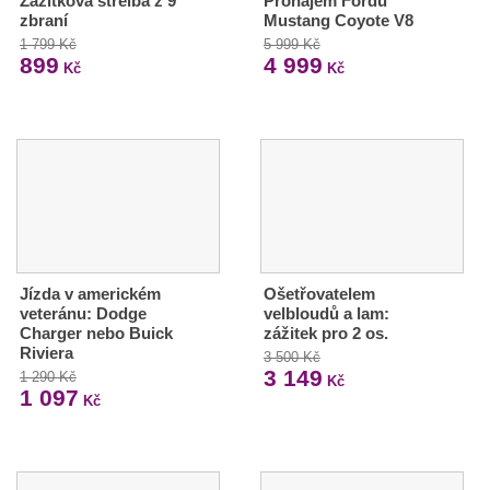
Zážitková střelba z 9
Pronájem Fordu
zbraní
Mustang Coyote V8
1 799 Kč
5 999 Kč
899
4 999
Kč
Kč
Jízda v americkém
Ošetřovatelem
veteránu: Dodge
velbloudů a lam:
Charger nebo Buick
zážitek pro 2 os.
Riviera
3 500 Kč
3 149
1 290 Kč
Kč
1 097
Kč