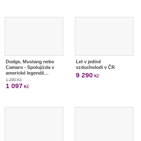
Dodge, Mustang nebo
Let v jediné
Camaro - Spolujízda v
vzducholodi v ČR
americké legendě…
9 290
Kč
1 290 Kč
1 097
Kč