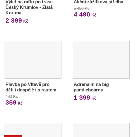
Výlet na raftu po trase
Akční zážitková střelba
Český Krumlov - Zlatá
6 490 Kč
Koruna
4 490
Kč
2 399
Kč
Plavba po Vltavě pro
Adrenalin na big
děti i dospělé i s rautem
paddleboardu
1 399
490 Kč
Kč
369
Kč