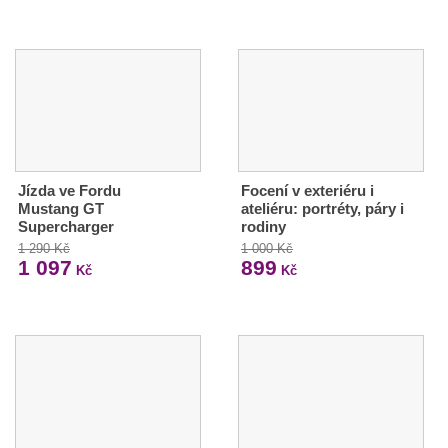
Jízda ve Fordu
Focení v exteriéru i
Mustang GT
ateliéru: portréty, páry i
Supercharger
rodiny
1 290 Kč
1 000 Kč
1 097
899
Kč
Kč