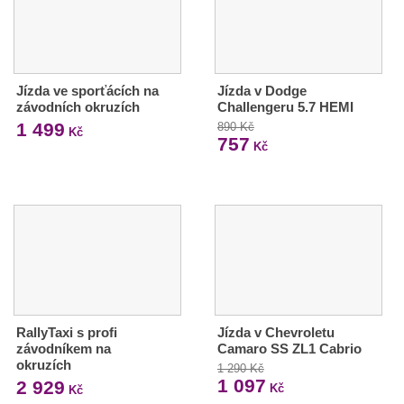
Jízda ve sporťácích na
Jízda v Dodge
závodních okruzích
Challengeru 5.7 HEMI
1 499
890 Kč
Kč
757
Kč
RallyTaxi s profi
Jízda v Chevroletu
závodníkem na
Camaro SS ZL1 Cabrio
okruzích
1 290 Kč
1 097
2 929
Kč
Kč