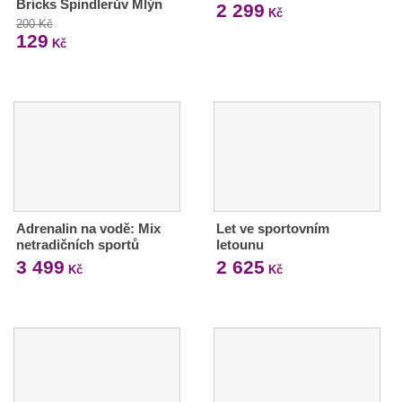
Bricks Špindlerův Mlýn
2 299
Kč
200 Kč
129
Kč
Adrenalin na vodě: Mix
Let ve sportovním
netradičních sportů
letounu
3 499
2 625
Kč
Kč