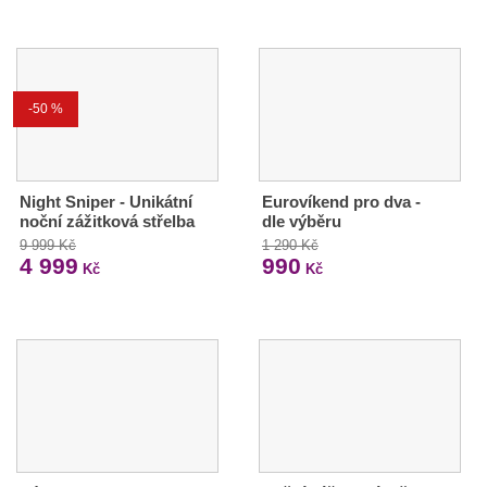
-50 %
Night Sniper - Unikátní
Eurovíkend pro dva -
noční zážitková střelba
dle výběru
9 999 Kč
1 290 Kč
4 999
990
Kč
Kč