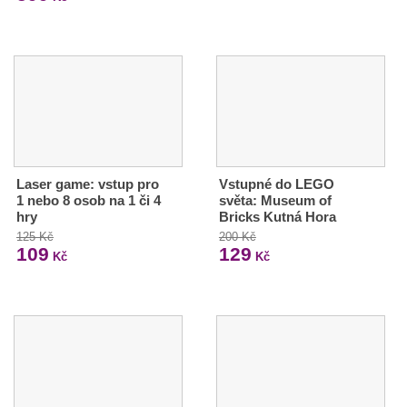
Laser game: vstup pro
Vstupné do LEGO
1 nebo 8 osob na 1 či 4
světa: Museum of
hry
Bricks Kutná Hora
125 Kč
200 Kč
109
129
Kč
Kč