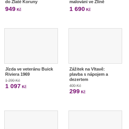
do Zlaté Koruny
malování ve Zlíně
949
1 690
Kč
Kč
Jízda ve veteránu Buick
Zážitek na Vltavě:
Riviera 1969
plavba s nápojem a
dezertem
1 290 Kč
1 097
400 Kč
Kč
299
Kč