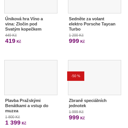
Úniková hra Víno a
Sedněte za volant
vina: Zločin pod
elektro Porsche Taycan
Svatým kopečkem
Turbo
449 Kč
1 200 Kč
419
999
Kč
Kč
-50 %
Plavba Pražskými
Zbraně speciálních
Benátkami a vstup do
jednotek
muzea
1 999 Kč
999
1 800 Kč
Kč
1 399
Kč