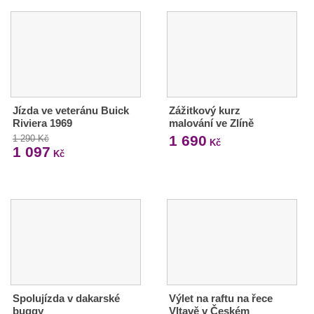
Jízda ve veteránu Buick
Zážitkový kurz
Riviera 1969
malování ve Zlíně
1 690
1 290 Kč
Kč
1 097
Kč
Spolujízda v dakarské
Výlet na raftu na řece
buggy
Vltavě v Českém