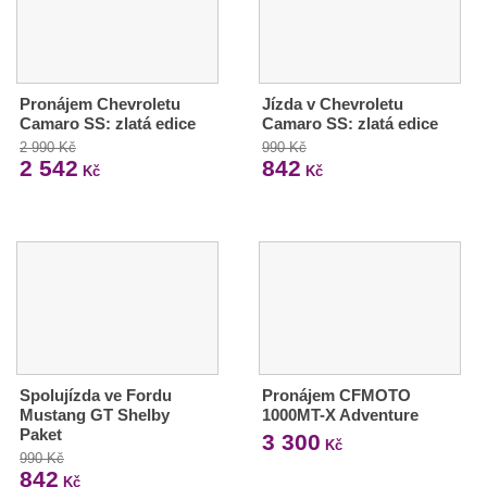
Pronájem Chevroletu
Jízda v Chevroletu
Camaro SS: zlatá edice
Camaro SS: zlatá edice
2 990 Kč
990 Kč
2 542
842
Kč
Kč
Spolujízda ve Fordu
Pronájem CFMOTO
Mustang GT Shelby
1000MT-X Adventure
Paket
3 300
Kč
990 Kč
842
Kč