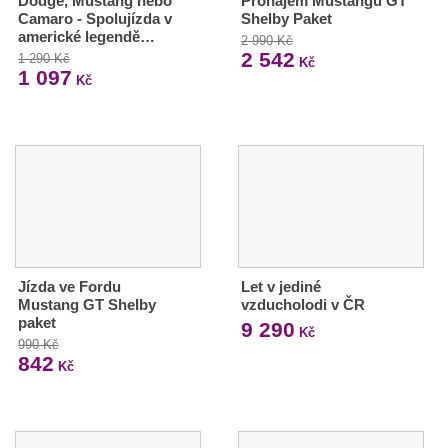
Dodge, Mustang nebo
Pronájem Mustangu GT
Camaro - Spolujízda v
Shelby Paket
americké legendě…
2 990 Kč
2 542
1 290 Kč
Kč
1 097
Kč
Jízda ve Fordu
Let v jediné
Mustang GT Shelby
vzducholodi v ČR
paket
9 290
Kč
990 Kč
842
Kč