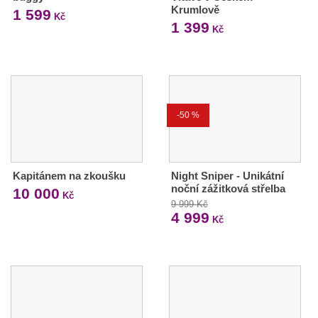
Krumlově
1 599
Kč
1 399
Kč
-50 %
Kapitánem na zkoušku
Night Sniper - Unikátní
noční zážitková střelba
10 000
Kč
9 999 Kč
4 999
Kč