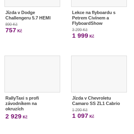
Jízda v Dodge
Lekce na flyboardu s
Challengeru 5.7 HEMI
Petrem Civínem a
FlyboardShow
890 Kč
757
3 299 Kč
Kč
1 999
Kč
RallyTaxi s profi
Jízda v Chevroletu
závodníkem na
Camaro SS ZL1 Cabrio
okruzích
1 290 Kč
1 097
2 929
Kč
Kč