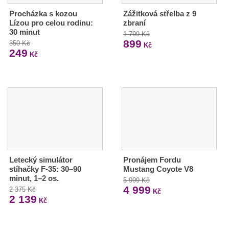
Procházka s kozou
Zážitková střelba z 9
Lízou pro celou rodinu:
zbraní
30 minut
1 799 Kč
899
350 Kč
Kč
249
Kč
Letecký simulátor
Pronájem Fordu
stíhačky F-35: 30–90
Mustang Coyote V8
minut, 1–2 os.
5 999 Kč
4 999
2 375 Kč
Kč
2 139
Kč