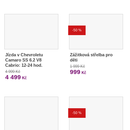
-50 %
Jízda v Chevroletu
Zážitková střelba pro
Camaro SS 6.2 V8
děti
Cabrio: 12-24 hod.
1 999 Kč
999
4 999 Kč
Kč
4 499
Kč
-50 %