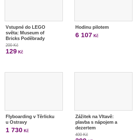
Vstupné do LEGO
Hodinu pilotem
světa: Museum of
6 107
Kč
Bricks Poděbrady
200 Kč
129
Kč
Flyboarding v Těrlicku
Zážitek na Vltavě:
u Ostravy
plavba s nápojem a
dezertem
1 730
Kč
400 Kč