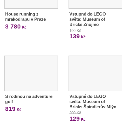
House running z
Vstupné do LEGO
mrakodrapu v Praze
světa: Museum of
Bricks Znojmo
3 780
Kč
190 Kč
139
Kč
S rodinou na adventure
Vstupné do LEGO
golf
světa: Museum of
Bricks Špindlerův Mlýn
819
Kč
200 Kč
129
Kč