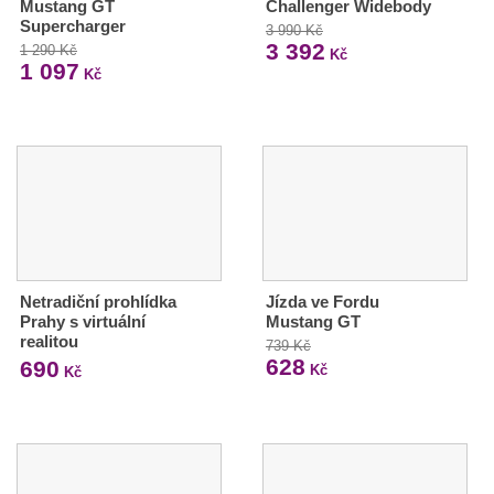
Mustang GT
Challenger Widebody
Supercharger
3 990 Kč
3 392
1 290 Kč
Kč
1 097
Kč
Netradiční prohlídka
Jízda ve Fordu
Prahy s virtuální
Mustang GT
realitou
739 Kč
628
690
Kč
Kč