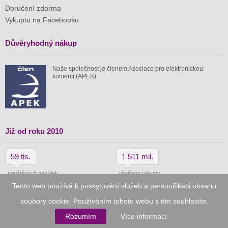
Doručení zdarma
Vykupto na Facebooku
Důvěryhodný nákup
Naše společnost je členem Asociace pro elektronickou
komerci (APEK)
Již od roku 2010
59 tis.
1 511 mil.
spuštěných nabídek
ušetřeno nákupy
Tento web používá k poskytování služeb a personifikaci obsahu
soubory cookie. Používáním tohoto webu s tím souhlasíte.
© 2010–2026
Vykupto.cz
, Všechna práva vyhrazena.
Rozumím
Více informací
Podmínky užití
Zpracování osobních údajů