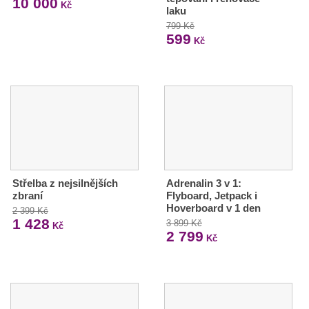
10 000
Kč
laku
799 Kč
599
Kč
Střelba z nejsilnějších
Adrenalin 3 v 1:
zbraní
Flyboard, Jetpack i
Hoverboard v 1 den
2 399 Kč
1 428
3 899 Kč
Kč
2 799
Kč