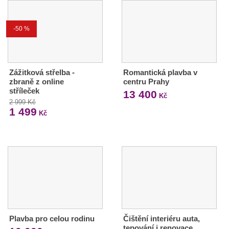
-50 %
Zážitková střelba -
Romantická plavba v
zbraně z online
centru Prahy
stříleček
13 400
Kč
2 999 Kč
1 499
Kč
Plavba pro celou rodinu
Čištění interiéru auta,
tepování i renovace