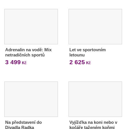
Adrenalin na vodě: Mix
Let ve sportovním
netradičních sportů
letounu
3 499
2 625
Kč
Kč
Na představení do
Vyjížďka na koni nebo v
Divadla Radka
kočáře taženém koňmi