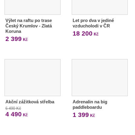
Výlet na raftu po trase
Let pro dva v jediné
Český Krumlov - Zlatá
vzducholodi v ČR
Koruna
18 200
Kč
2 399
Kč
Akční zážitková střelba
Adrenalin na big
paddleboardu
6 490 Kč
4 490
1 399
Kč
Kč