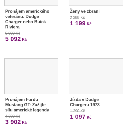
Pronájem amerického
Ženy ve zbrani
veteránu: Dodge
2 399 Kč
Charger nebo Buick
1 199
Kč
Riviera
5 990 Kč
5 092
Kč
Pronájem Fordu
Jízda v Dodge
Mustang GT: Zažijte
Chargeru 1973
sílu americké legendy
1 290 Kč
1 097
4 590 Kč
Kč
3 902
Kč