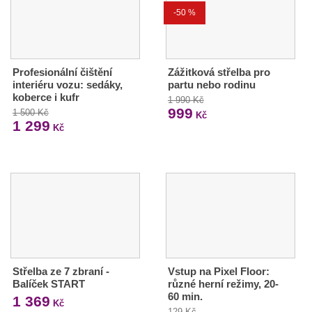
-50 %
Profesionální čištění
Zážitková střelba pro
interiéru vozu: sedáky,
partu nebo rodinu
koberce i kufr
1 990 Kč
999
1 500 Kč
Kč
1 299
Kč
Střelba ze 7 zbraní -
Vstup na Pixel Floor:
Balíček START
různé herní režimy, 20-
60 min.
1 369
Kč
129 Kč