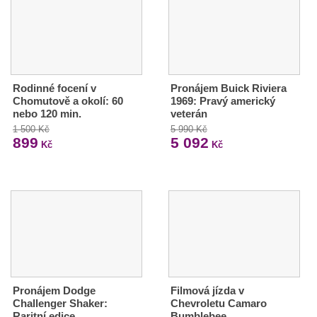
Rodinné focení v
Pronájem Buick Riviera
Chomutově a okolí: 60
1969: Pravý americký
nebo 120 min.
veterán
1 500 Kč
5 990 Kč
899
5 092
Kč
Kč
Pronájem Dodge
Filmová jízda v
Challenger Shaker:
Chevroletu Camaro
Raritní edice
Bumblebee