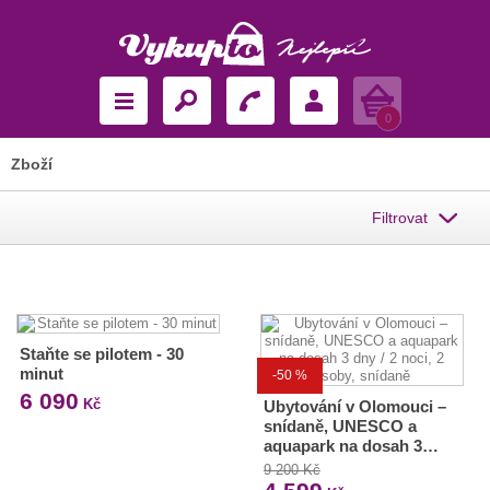
Košík
0
Zboží
Filtrovat
Staňte se pilotem - 30
minut
-50 %
6 090
Kč
Ubytování v Olomouci –
snídaně, UNESCO a
aquapark na dosah 3…
9 200 Kč