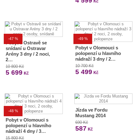
4 599
Kč
-47 %
-49 %
Pobyt v Ostravě se
Pobyt v Olomouci s
snídaní u Ostravar
polopenzí u hlavního
Arény 3 dny / 2 noci,
nádraží 3 dny / 2…
2…
10 700 Kč
10 800 Kč
5 499
5 699
Kč
Kč
Jízda ve Fordu
-48 %
Mustang 2014
Pobyt v Olomouci s
690 Kč
polopenzí u hlavního
587
Kč
nádraží 4 dny / 3…
15 800 Kč