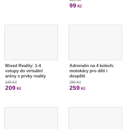
99
Kč
Mixed Reality: 1-4
Adrenalin na 4 kolech:
vstupy do virtuální
motokáry pro děti i
arény s prvky reality
dospělé
249 Kč
280 Kč
209
259
Kč
Kč