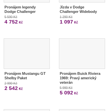
Pronájem legendy
Jízda v Dodge
Dodge Challenger
Challenger Widebody
5 590 Kč
1 290 Kč
4 752
1 097
Kč
Kč
Pronájem Mustangu GT
Pronájem Buick Riviera
Shelby Paket
1969: Pravý americký
veterán
2 990 Kč
2 542
5 990 Kč
Kč
5 092
Kč