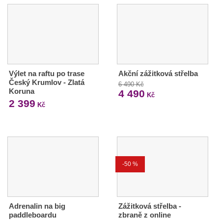
Výlet na raftu po trase
Akční zážitková střelba
Český Krumlov - Zlatá
6 490 Kč
Koruna
4 490
Kč
2 399
Kč
-50 %
Adrenalin na big
Zážitková střelba -
paddleboardu
zbraně z online