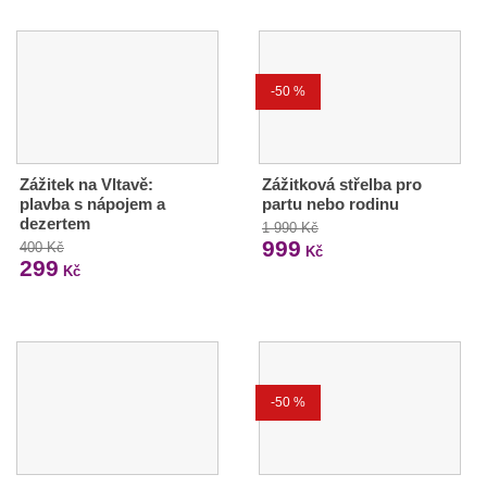
-50 %
Zážitek na Vltavě:
Zážitková střelba pro
plavba s nápojem a
partu nebo rodinu
dezertem
1 990 Kč
999
400 Kč
Kč
299
Kč
-50 %