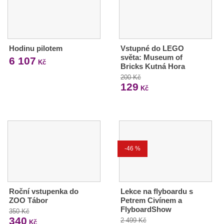
Hodinu pilotem
Vstupné do LEGO
světa: Museum of
6 107
Kč
Bricks Kutná Hora
200 Kč
129
Kč
-46 %
Roční vstupenka do
Lekce na flyboardu s
ZOO Tábor
Petrem Civínem a
FlyboardShow
350 Kč
340
2 499 Kč
Kč