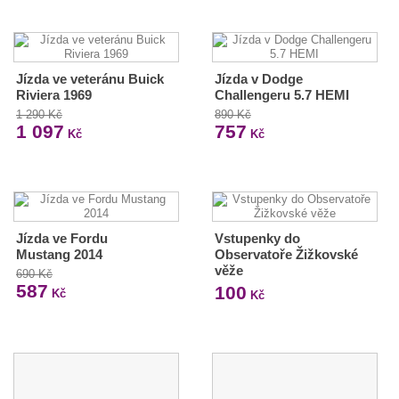
Jízda ve veteránu Buick
Jízda v Dodge
Riviera 1969
Challengeru 5.7 HEMI
1 290 Kč
890 Kč
1 097
757
Kč
Kč
Jízda ve Fordu
Vstupenky do
Mustang 2014
Observatoře Žižkovské
věže
690 Kč
587
100
Kč
Kč