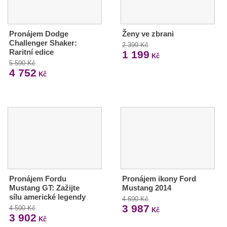
Pronájem Dodge
Ženy ve zbrani
Challenger Shaker:
2 399 Kč
Raritní edice
1 199
Kč
5 590 Kč
4 752
Kč
Pronájem Fordu
Pronájem ikony Ford
Mustang GT: Zažijte
Mustang 2014
sílu americké legendy
4 690 Kč
3 987
4 590 Kč
Kč
3 902
Kč