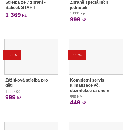
Střelba ze 7 zbraní -
Zbraně speciálních
Balíček START
jednotek
1 369
1 999 Kč
Kč
999
Kč
-50 %
-55 %
Zážitková střelba pro
Kompletní servis
děti
klimatizace vč.
dezinfekce ozónem
1 999 Kč
999
990 Kč
Kč
449
Kč