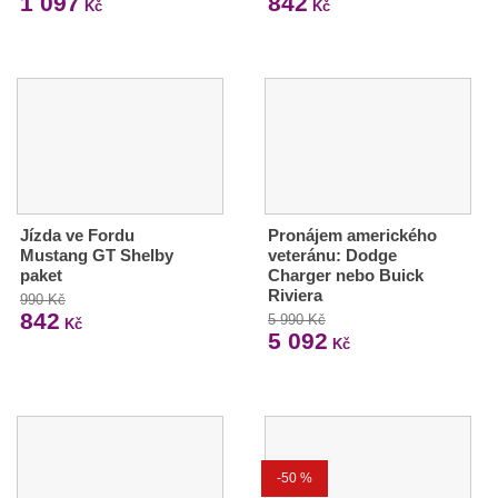
1 097
842
Kč
Kč
Jízda ve Fordu
Pronájem amerického
Mustang GT Shelby
veteránu: Dodge
paket
Charger nebo Buick
Riviera
990 Kč
842
5 990 Kč
Kč
5 092
Kč
-50 %