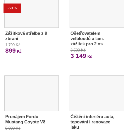
-50 %
Zážitková střelba z 9
Ošetřovatelem
zbraní
velbloudů a lam:
zážitek pro 2 os.
1 799 Kč
899
3 500 Kč
Kč
3 149
Kč
Pronájem Fordu
Čištění interiéru auta,
Mustang Coyote V8
tepování i renovace
laku
5 999 Kč