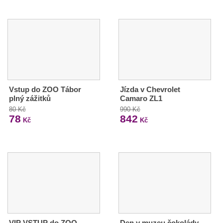
Vstup do ZOO Tábor
Jízda v Chevrolet
plný zážitků
Camaro ZL1
80 Kč
990 Kč
78
842
Kč
Kč
VIP VSTUP do ZOO
Den v muzeu čokolády