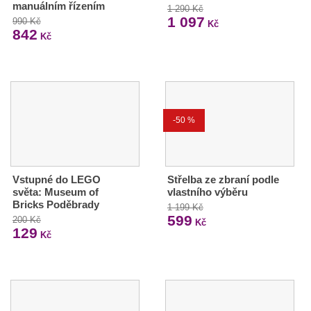
manuálním řízením
1 290 Kč
1 097
990 Kč
Kč
842
Kč
-50 %
Vstupné do LEGO
Střelba ze zbraní podle
světa: Museum of
vlastního výběru
Bricks Poděbrady
1 199 Kč
599
200 Kč
Kč
129
Kč