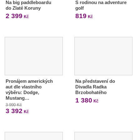
Na big paddleboardu
S rodinou na adventure
do Zlaté Koruny
golf
2 399
819
Kč
Kč
Pronájem amerických
Na představení do
aut dle vlastního
Divadla Radka
výběru: Dodge,
Brzobohatého
Mustang…
1 380
Kč
3 990 Kč
3 392
Kč