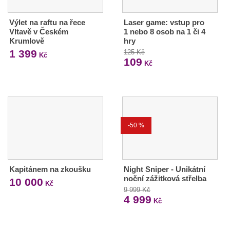
Výlet na raftu na řece
Laser game: vstup pro
Vltavě v Českém
1 nebo 8 osob na 1 či 4
Krumlově
hry
1 399
125 Kč
Kč
109
Kč
-50 %
Kapitánem na zkoušku
Night Sniper - Unikátní
noční zážitková střelba
10 000
Kč
9 999 Kč
4 999
Kč