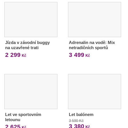
Jízda v závodní buggy
Adrenalin na vodě: Mix
na uzavřené trati
netradičních sportů
2 299
3 499
Kč
Kč
Let ve sportovním
Let balónem
letounu
3 590 Kč
3 380
2 625
Kč
Kč