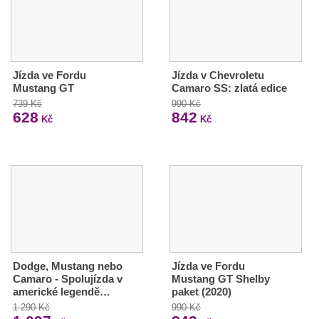
Jízda ve Fordu
Jízda v Chevroletu
Mustang GT
Camaro SS: zlatá edice
739 Kč
990 Kč
628
842
Kč
Kč
Dodge, Mustang nebo
Jízda ve Fordu
Camaro - Spolujízda v
Mustang GT Shelby
americké legendě…
paket (2020)
1 290 Kč
990 Kč