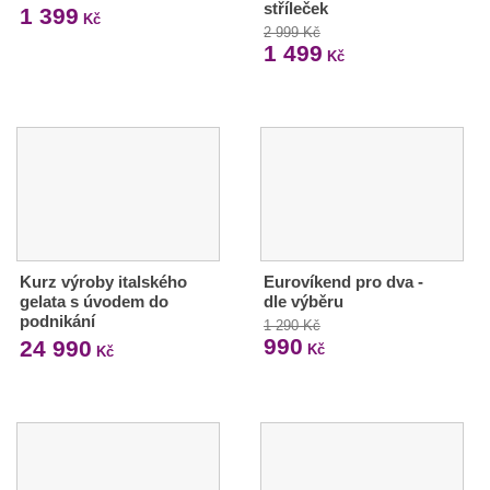
stříleček
1 399
Kč
2 999 Kč
1 499
Kč
Kurz výroby italského
Eurovíkend pro dva -
gelata s úvodem do
dle výběru
podnikání
1 290 Kč
990
24 990
Kč
Kč