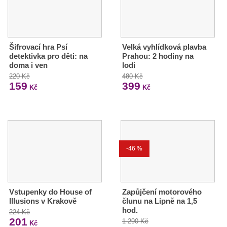
Šifrovací hra Psí
Velká vyhlídková plavba
detektivka pro děti: na
Prahou: 2 hodiny na
doma i ven
lodi
220 Kč
480 Kč
159
399
Kč
Kč
-46 %
Vstupenky do House of
Zapůjčení motorového
Illusions v Krakově
člunu na Lipně na 1,5
hod.
224 Kč
201
1 290 Kč
Kč