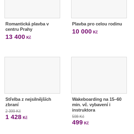
Romantická plavba v
Plavba pro celou rodinu
centru Prahy
10 000
Kč
13 400
Kč
Střelba z nejsilnějších
Wakeboarding na 15–60
zbraní
min. vč. vybavení i
instruktora
2 399 Kč
1 428
598 Kč
Kč
499
Kč