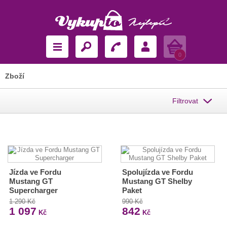
Košík
0
Zboží
Filtrovat
Jízda ve Fordu
Spolujízda ve Fordu
Mustang GT
Mustang GT Shelby
Supercharger
Paket
1 290 Kč
990 Kč
1 097
842
Kč
Kč