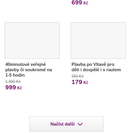
699
Kč
40minutové veřejné
Plavba po Vltavě pro
plavby či soukromé na
děti i dospělé i s rautem
1-5 hodin
250 Kč
179
1 490 Kč
Kč
999
Kč
Načíst další