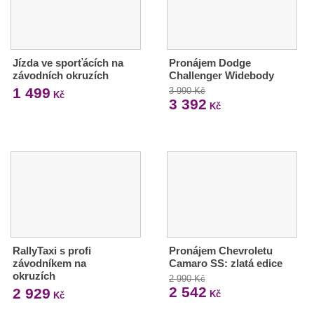
Jízda ve sporťácích na
Pronájem Dodge
závodních okruzích
Challenger Widebody
1 499
3 990 Kč
Kč
3 392
Kč
RallyTaxi s profi
Pronájem Chevroletu
závodníkem na
Camaro SS: zlatá edice
okruzích
2 990 Kč
2 542
2 929
Kč
Kč