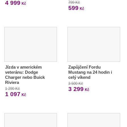
4 999
799 Kč
Kč
599
Kč
Jízda v americkém
Zapůjčení Fordu
veteránu: Dodge
Mustang na 24 hodin i
Charger nebo Buick
celý víkend
Riviera
3 500 Kč
3 299
1 290 Kč
Kč
1 097
Kč