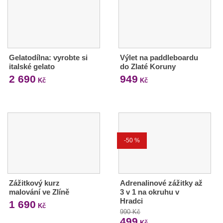
Gelatodílna: vyrobte si
Výlet na paddleboardu
italské gelato
do Zlaté Koruny
2 690
949
Kč
Kč
-50 %
Zážitkový kurz
Adrenalinové zážitky až
malování ve Zlíně
3 v 1 na okruhu v
Hradci
1 690
Kč
990 Kč
499
Kč