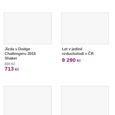
Jízda v Dodge
Let v jediné
Challengeru 2015
vzducholodi v ČR
Shaker
9 290
Kč
839 Kč
713
Kč