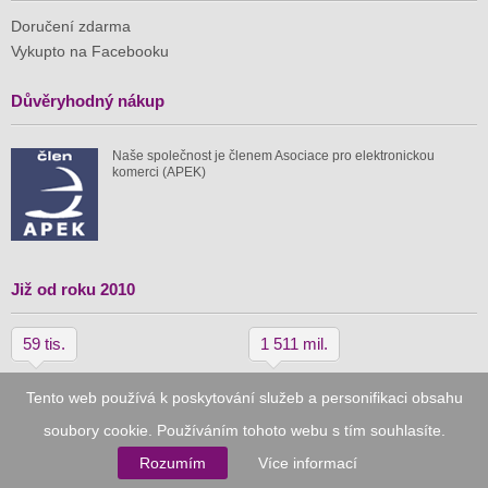
Doručení zdarma
Vykupto na Facebooku
Důvěryhodný nákup
Naše společnost je členem Asociace pro elektronickou
komerci (APEK)
Již od roku 2010
59 tis.
1 511 mil.
spuštěných nabídek
ušetřeno nákupy
Tento web používá k poskytování služeb a personifikaci obsahu
soubory cookie. Používáním tohoto webu s tím souhlasíte.
© 2010–2026
Vykupto.cz
, Všechna práva vyhrazena.
Rozumím
Více informací
Podmínky užití
Zpracování osobních údajů