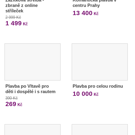
zbraně z online
centru Prahy
stříleček
13 400
Kč
2 999 Kč
1 499
Kč
Plavba po Vltavě pro
Plavba pro celou rodinu
děti i dospělé i s rautem
10 000
Kč
390 Kč
269
Kč