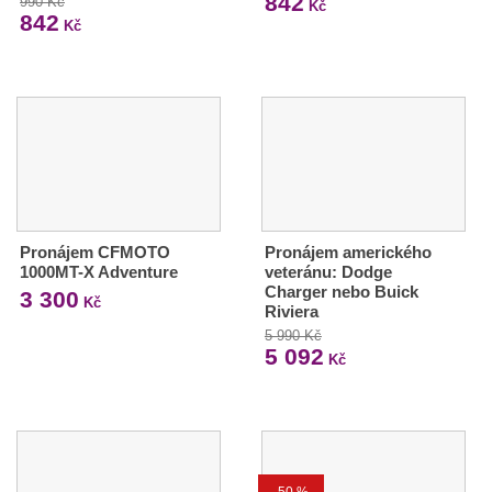
842
990 Kč
Kč
842
Kč
Pronájem CFMOTO
Pronájem amerického
1000MT-X Adventure
veteránu: Dodge
Charger nebo Buick
3 300
Kč
Riviera
5 990 Kč
5 092
Kč
-50 %