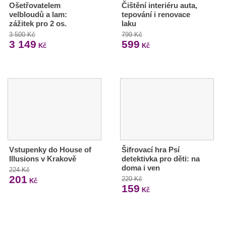
Ošetřovatelem
Čištění interiéru auta,
velbloudů a lam:
tepování i renovace
zážitek pro 2 os.
laku
3 500 Kč
799 Kč
3 149
599
Kč
Kč
Vstupenky do House of
Šifrovací hra Psí
Illusions v Krakově
detektivka pro děti: na
doma i ven
224 Kč
201
220 Kč
Kč
159
Kč