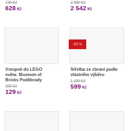
739 Kč
2 990 Kč
628
2 542
Kč
Kč
-50 %
Vstupné do LEGO
Střelba ze zbraní podle
světa: Museum of
vlastního výběru
Bricks Poděbrady
1 199 Kč
599
200 Kč
Kč
129
Kč