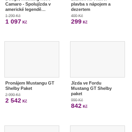
Camaro - Spolujízda v
plavba s nápojem a
americké legendě…
dezertem
1 290 Kč
400 Kč
1 097
299
Kč
Kč
Pronájem Mustangu GT
Jízda ve Fordu
Shelby Paket
Mustang GT Shelby
paket
2 990 Kč
2 542
990 Kč
Kč
842
Kč