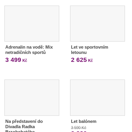
Adrenalin na vodě: Mix
Let ve sportovním
netradičních sportů
letounu
3 499
2 625
Kč
Kč
Na představení do
Let balónem
Divadla Radka
3 590 Kč
Brzobohatého