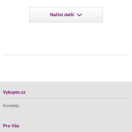
Načíst další
Vykupto.cz
Kontakty
Pro Vás