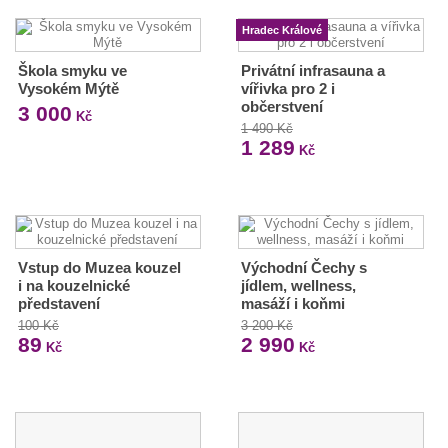
Hradec Králové
Škola smyku ve
Privátní infrasauna a
Vysokém Mýtě
vířivka pro 2 i
občerstvení
3 000
Kč
1 490 Kč
1 289
Kč
Vstup do Muzea kouzel
Východní Čechy s
i na kouzelnické
jídlem, wellness,
představení
masáží i koňmi
100 Kč
3 200 Kč
89
2 990
Kč
Kč