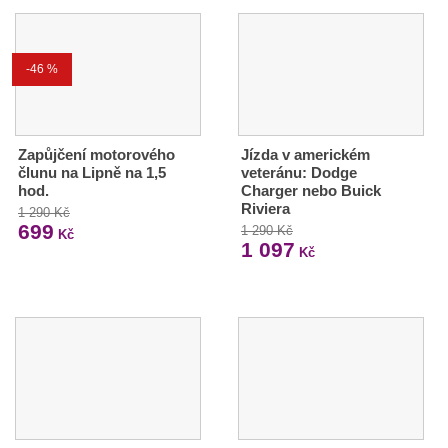
-46 %
Zapůjčení motorového
Jízda v americkém
člunu na Lipně na 1,5
veteránu: Dodge
hod.
Charger nebo Buick
Riviera
1 290 Kč
699
1 290 Kč
Kč
1 097
Kč