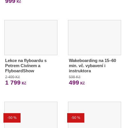
999
Kč
Lekce na flyboardu s
Wakeboarding na 15–60
Petrem Civínem a
min. vč. vybavení i
FlyboardShow
instruktora
2 499 Kč
598 Kč
1 799
499
Kč
Kč
-50 %
-50 %