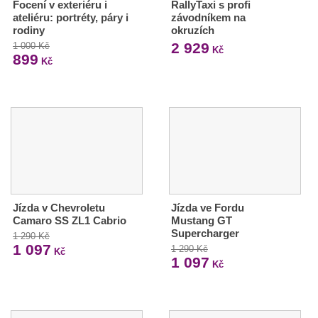
Focení v exteriéru i
RallyTaxi s profi
ateliéru: portréty, páry i
závodníkem na
rodiny
okruzích
2 929
1 000 Kč
Kč
899
Kč
Jízda v Chevroletu
Jízda ve Fordu
Camaro SS ZL1 Cabrio
Mustang GT
Supercharger
1 290 Kč
1 097
1 290 Kč
Kč
1 097
Kč