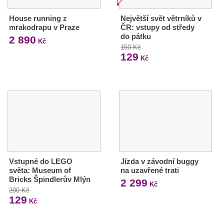
House running z
Největší svět větrníků v
mrakodrapu v Praze
ČR: vstupy od středy
do pátku
2 890
Kč
150 Kč
129
Kč
Vstupné do LEGO
Jízda v závodní buggy
světa: Museum of
na uzavřené trati
Bricks Špindlerův Mlýn
2 299
Kč
200 Kč
129
Kč