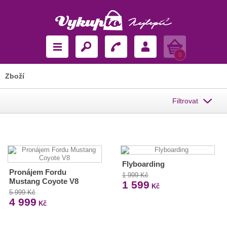
Košík
0
Zboží
Filtrovat
Flyboarding
Pronájem Fordu
1 999 Kč
Mustang Coyote V8
1 599
Kč
5 999 Kč
4 999
Kč