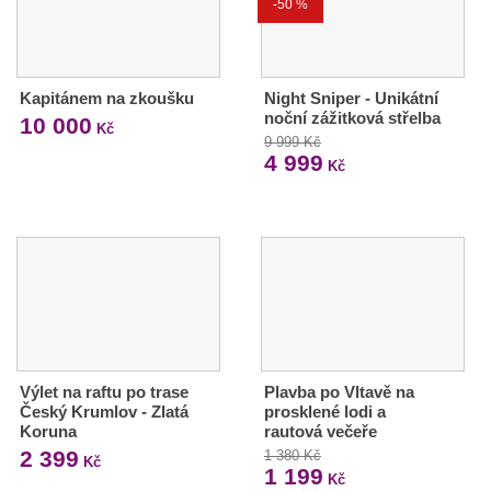
-50 %
Kapitánem na zkoušku
Night Sniper - Unikátní
noční zážitková střelba
10 000
Kč
9 999 Kč
4 999
Kč
Výlet na raftu po trase
Plavba po Vltavě na
Český Krumlov - Zlatá
prosklené lodi a
Koruna
rautová večeře
2 399
1 380 Kč
Kč
1 199
Kč