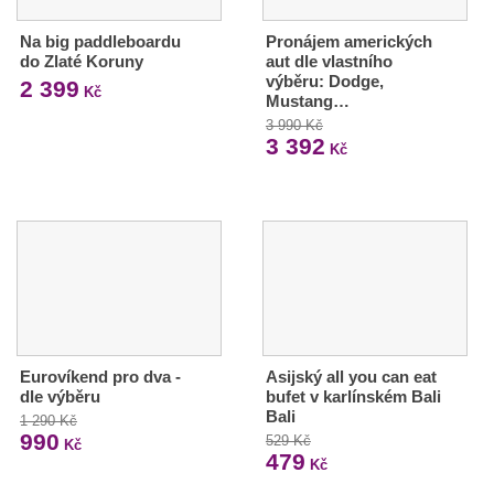
Na big paddleboardu
Pronájem amerických
do Zlaté Koruny
aut dle vlastního
výběru: Dodge,
2 399
Kč
Mustang…
3 990 Kč
3 392
Kč
Eurovíkend pro dva -
Asijský all you can eat
dle výběru
bufet v karlínském Bali
Bali
1 290 Kč
990
529 Kč
Kč
479
Kč