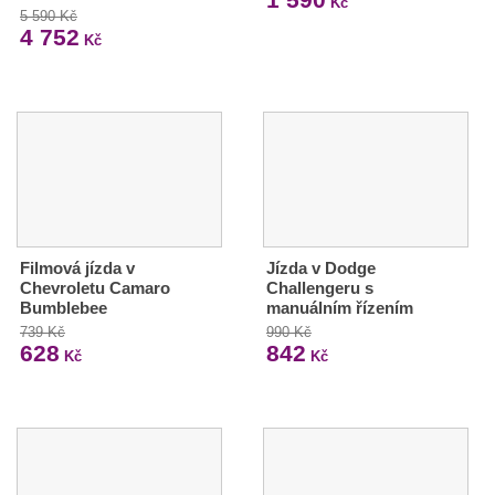
Kč
5 590 Kč
4 752
Kč
Filmová jízda v
Jízda v Dodge
Chevroletu Camaro
Challengeru s
Bumblebee
manuálním řízením
739 Kč
990 Kč
628
842
Kč
Kč