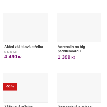
Akční zážitková střelba
Adrenalin na big
paddleboardu
6 490 Kč
4 490
1 399
Kč
Kč
-50 %
Zážitková střelba -
Romantická plavba v