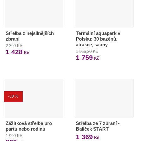
Střelba z nejsilnějších
Termální aquapark v
zbraní
Polsku: 30 bazénů,
atrakce, sauny
2 399 Kč
1 428
1 966,20 Kč
Kč
1 759
Kč
-50 %
Zážitková střelba pro
Střelba ze 7 zbraní -
partu nebo rodinu
Balíček START
1 369
1 990 Kč
Kč