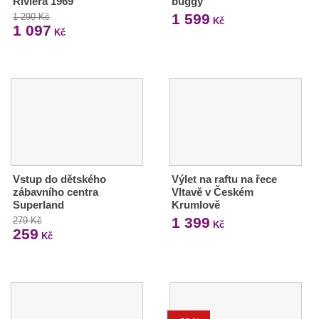
Riviera 1969
buggy
1 599
1 290 Kč
Kč
1 097
Kč
Vstup do dětského
Výlet na raftu na řece
zábavního centra
Vltavě v Českém
Superland
Krumlově
1 399
279 Kč
Kč
259
Kč