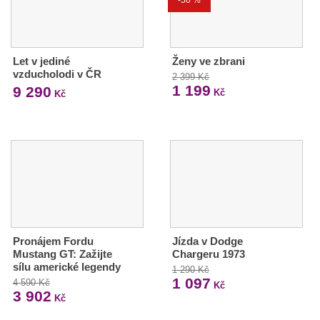
Let v jediné
Ženy ve zbrani
vzducholodi v ČR
2 399 Kč
1 199
9 290
Kč
Kč
Pronájem Fordu
Jízda v Dodge
Mustang GT: Zažijte
Chargeru 1973
sílu americké legendy
1 290 Kč
1 097
4 590 Kč
Kč
3 902
Kč