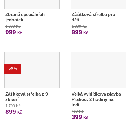
Zbraně speciálních
Zážitková střelba pro
jednotek
děti
1 999 Kč
1 999 Kč
999
999
Kč
Kč
-50 %
Zážitková střelba z 9
Velká vyhlídková plavba
zbraní
Prahou: 2 hodiny na
lodi
1 799 Kč
899
480 Kč
Kč
399
Kč