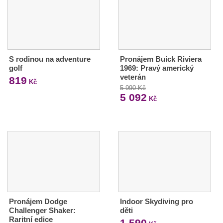
S rodinou na adventure
Pronájem Buick Riviera
golf
1969: Pravý americký
veterán
819
Kč
5 990 Kč
5 092
Kč
Pronájem Dodge
Indoor Skydiving pro
Challenger Shaker:
děti
Raritní edice
1 590