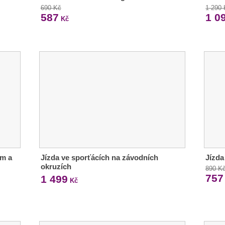
690 Kč
1 290
587
1 0
Kč
em a
Jízda ve sporťácích na závodních
Jízda
okruzích
890 K
757
1 499
Kč