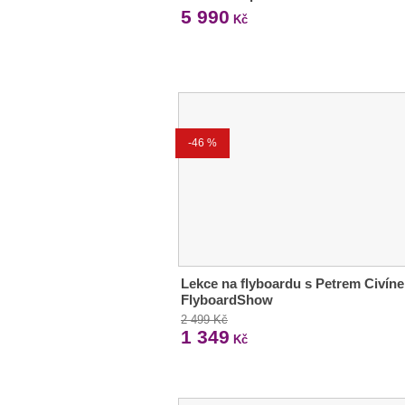
5 990
Kč
-46 %
Lekce na flyboardu s Petrem Civín
FlyboardShow
2 499 Kč
1 349
Kč