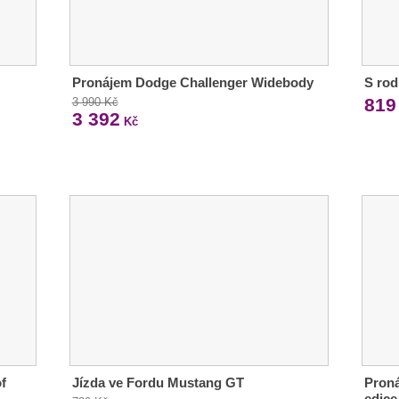
Pronájem Dodge Challenger Widebody
S rod
819
3 990 Kč
3 392
Kč
f
Jízda ve Fordu Mustang GT
Proná
edice