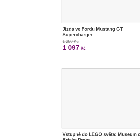
Jízda ve Fordu Mustang GT
Supercharger
1 290 Kč
1 097
Kč
Vstupné do LEGO světa: Museum o
Bricks Praha