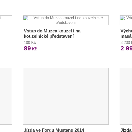
Vstup do Muzea kouzel i na
Výcho
kouzelnické představení
masáž
100 Kč
3 200
89
2 9
Kč
Jízda ve Fordu Mustang 2014
Jízda