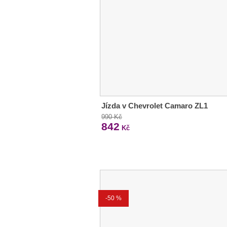
Jízda v Chevrolet Camaro ZL1
990 Kč
842
Kč
-50 %