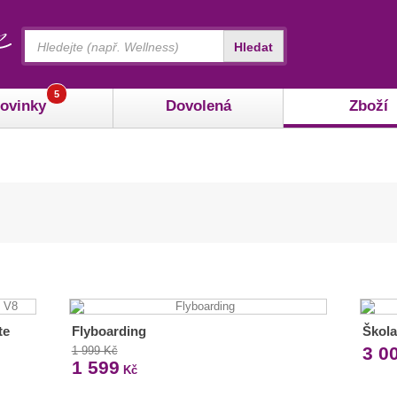
Vyhledávání
Hledat
5
ovinky
Dovolená
Zboží
te
Flyboarding
Škol
3 0
1 999 Kč
1 599
Kč