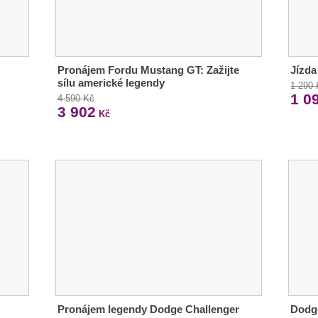
Pronájem Fordu Mustang GT: Zažijte
Jízda
sílu americké legendy
1 290
1 0
4 590 Kč
3 902
Kč
Pronájem legendy Dodge Challenger
Dodg