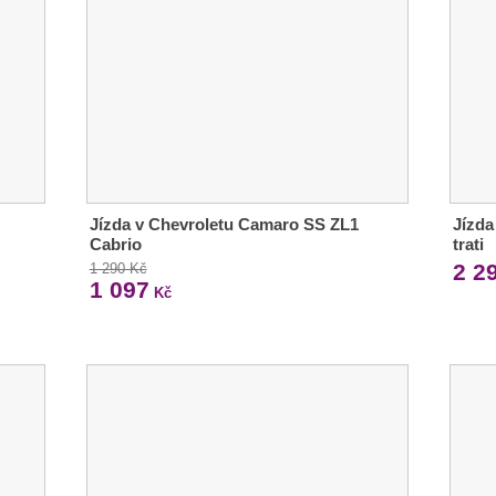
Jízda v Chevroletu Camaro SS ZL1
Jízda
Cabrio
trati
2 2
1 290 Kč
1 097
Kč