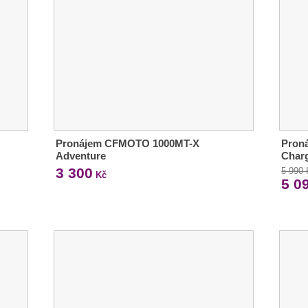
Pronájem CFMOTO 1000MT-X
Pron
Adventure
Charg
3 300
5 990
Kč
5 0