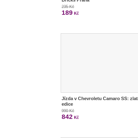
235 Kč
189
Kč
Jízda v Chevroletu Camaro SS: zlat
edice
990 Kč
842
Kč