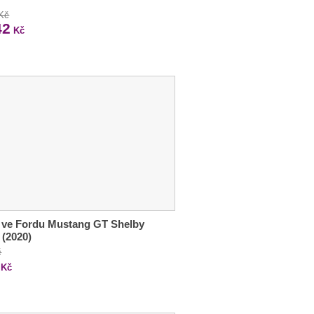
 Kč
42
Kč
 ve Fordu Mustang GT Shelby
 (2020)
č
Kč