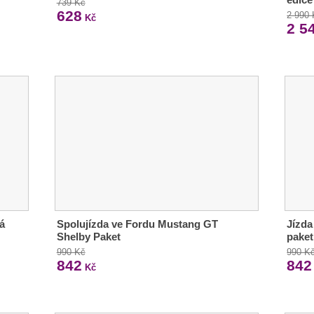
739 Kč
628
2 990
Kč
2 5
á
Spolujízda ve Fordu Mustang GT
Jízda
Shelby Paket
paket
990 Kč
990 K
842
842
Kč