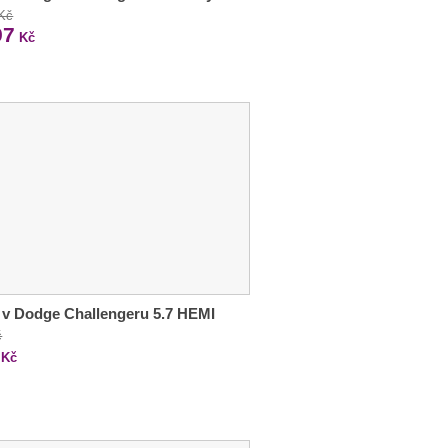
 Kč
97
Kč
 v Dodge Challengeru 5.7 HEMI
č
Kč