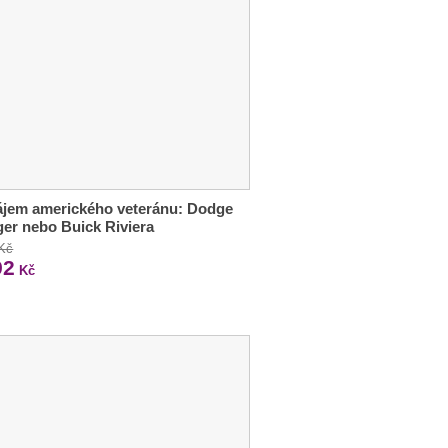
ájem amerického veteránu: Dodge
er nebo Buick Riviera
 Kč
92
Kč