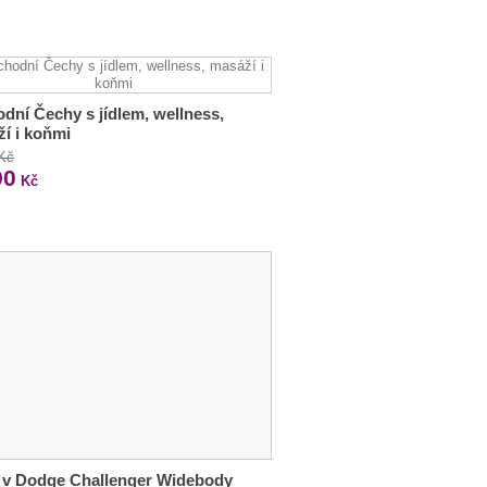
dní Čechy s jídlem, wellness,
í i koňmi
 Kč
90
Kč
 v Dodge Challenger Widebody