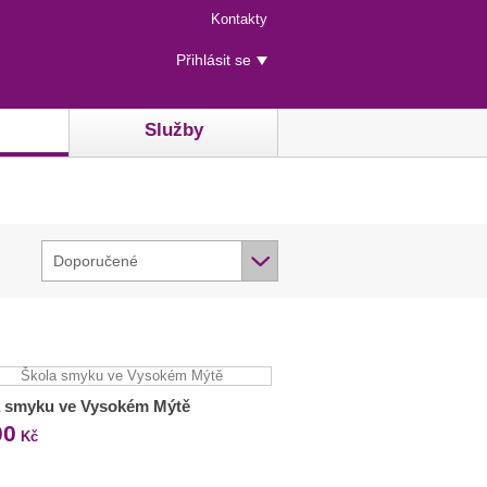
Menu
Kontakty
rychlého
Uživatelské
přístupu
Přihlásit se
menu
Služby
Doporučené
a smyku ve Vysokém Mýtě
00
Kč