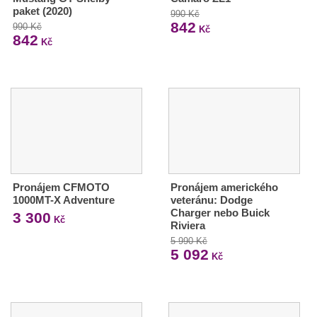
paket (2020)
990 Kč
842
990 Kč
Kč
842
Kč
Pronájem CFMOTO
Pronájem amerického
1000MT-X Adventure
veteránu: Dodge
Charger nebo Buick
3 300
Kč
Riviera
5 990 Kč
5 092
Kč