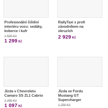
Profesionální čištění
RallyTaxi s profi
interiéru vozu: sedáky,
závodníkem na
koberce i kufr
okruzích
2 929
1 500 Kč
Kč
1 299
Kč
Jízda v Chevroletu
Jízda ve Fordu
Camaro SS ZL1 Cabrio
Mustang GT
Supercharger
1 290 Kč
1 097
1 290 Kč
Kč