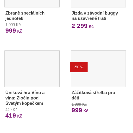
Zbraně speciálních
Jízda v závodní buggy
jednotek
na uzavřené trati
2 299
1 999 Kč
Kč
999
Kč
-50 %
Úniková hra Víno a
Zážitková střelba pro
vina: Zločin pod
děti
Svatým kopečkem
1 999 Kč
999
449 Kč
Kč
419
Kč