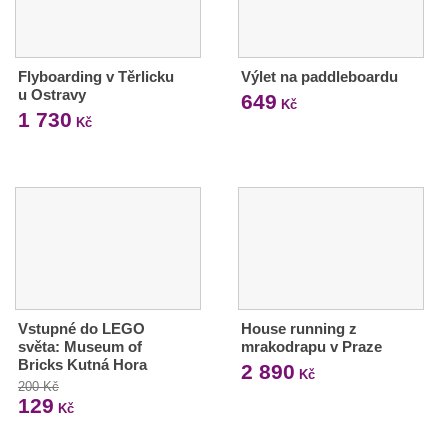
Flyboarding v Těrlicku
Výlet na paddleboardu
u Ostravy
649
Kč
1 730
Kč
Vstupné do LEGO
House running z
světa: Museum of
mrakodrapu v Praze
Bricks Kutná Hora
2 890
Kč
200 Kč
129
Kč