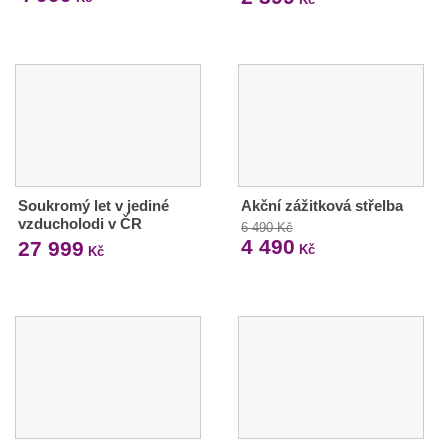
Soukromý let v jediné
Akční zážitková střelba
vzducholodi v ČR
6 490 Kč
4 490
27 999
Kč
Kč