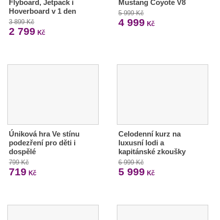
Flyboard, Jetpack i
Mustang Coyote V8
Hoverboard v 1 den
5 999 Kč
4 999
3 899 Kč
Kč
2 799
Kč
Úniková hra Ve stínu
Celodenní kurz na
podezření pro děti i
luxusní lodi a
dospělé
kapitánské zkoušky
799 Kč
6 999 Kč
719
5 999
Kč
Kč