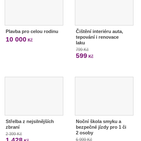
Plavba pro celou rodinu
Čištění interiéru auta,
tepování i renovace
10 000
Kč
laku
799 Kč
599
Kč
Střelba z nejsilnějších
Noční škola smyku a
zbraní
bezpečné jízdy pro 1 či
2 osoby
2 399 Kč
1 428
6 999 Kč
Kč