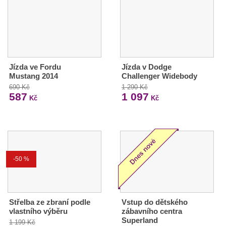
Jízda ve Fordu
Jízda v Dodge
Mustang 2014
Challenger Widebody
690 Kč
1 290 Kč
587
1 097
Kč
Kč
-50 %
Střelba ze zbraní podle
Vstup do dětského
vlastního výběru
zábavního centra
Superland
1 199 Kč