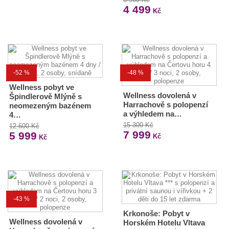
4 499
Kč
-52 %
-48 %
Wellness pobyt ve
Wellness dovolená v
Špindlerově Mlýně s
Harrachově s polopenzí
neomezeným bazénem
a výhledem na…
4…
15 300 Kč
12 600 Kč
7 999
5 999
Kč
Kč
-43 %
Krkonoše: Pobyt v
Wellness dovolená v
Horském Hotelu Vltava