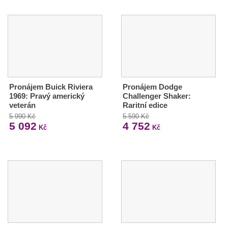
Pronájem Buick Riviera
Pronájem Dodge
1969: Pravý americký
Challenger Shaker:
veterán
Raritní edice
5 990 Kč
5 590 Kč
5 092
4 752
Kč
Kč