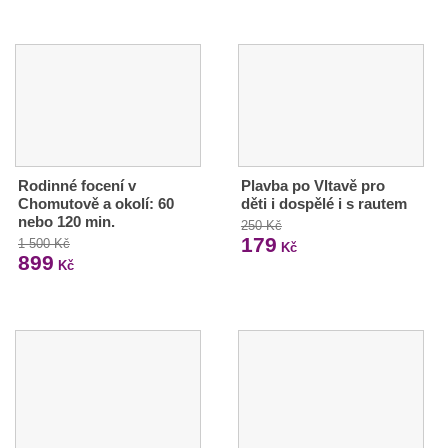
Rodinné focení v
Plavba po Vltavě pro
Chomutově a okolí: 60
děti i dospělé i s rautem
nebo 120 min.
250 Kč
179
1 500 Kč
Kč
899
Kč