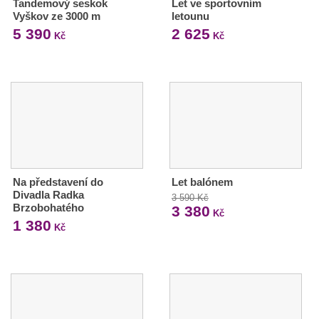
Tandemový seskok
Let ve sportovním
Vyškov ze 3000 m
letounu
5 390
2 625
Kč
Kč
Na představení do
Let balónem
Divadla Radka
3 590 Kč
Brzobohatého
3 380
Kč
1 380
Kč