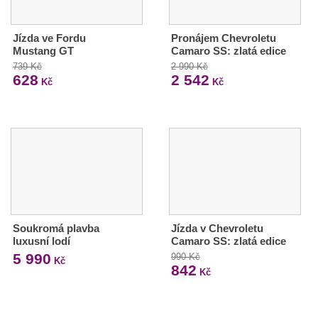
Jízda ve Fordu
Pronájem Chevroletu
Mustang GT
Camaro SS: zlatá edice
739 Kč
2 990 Kč
628
2 542
Kč
Kč
Soukromá plavba
Jízda v Chevroletu
luxusní lodí
Camaro SS: zlatá edice
5 990
990 Kč
Kč
842
Kč