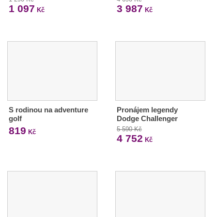
1 097
3 987
Kč
Kč
S rodinou na adventure
Pronájem legendy
golf
Dodge Challenger
819
5 590 Kč
Kč
4 752
Kč