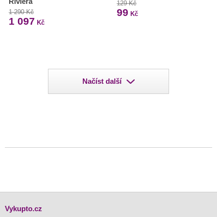
Riviera
129 Kč
99
1 290 Kč
Kč
1 097
Kč
Načíst další
Vykupto.cz