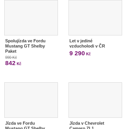
Spolujízda ve Fordu
Let v jediné
Mustang GT Shelby
vzducholodi v ČR
Paket
9 290
Kč
990 Kč
842
Kč
Jízda ve Fordu
Jízda v Chevrolet
Mustang GT Shelby
Camaro ZL1