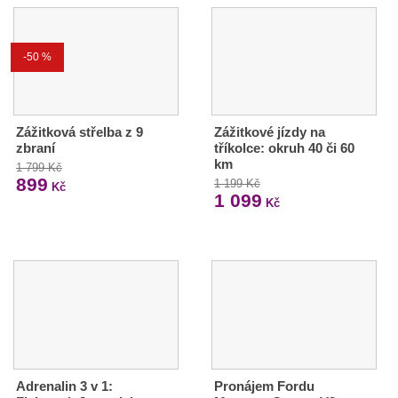
-50 %
Zážitková střelba z 9
Zážitkové jízdy na
zbraní
tříkolce: okruh 40 či 60
km
1 799 Kč
899
1 199 Kč
Kč
1 099
Kč
Adrenalin 3 v 1:
Pronájem Fordu