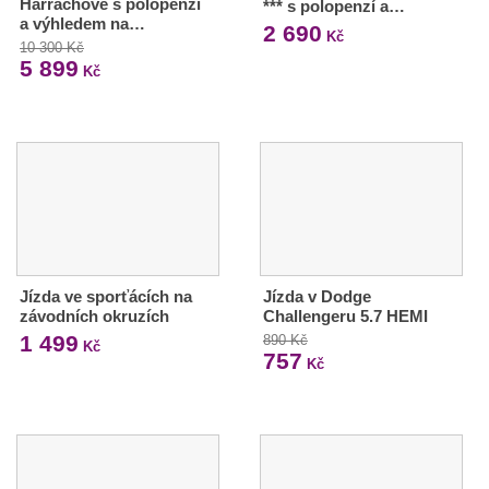
Harrachově s polopenzí
*** s polopenzí a…
a výhledem na…
2 690
Kč
10 300 Kč
5 899
Kč
Jízda ve sporťácích na
Jízda v Dodge
závodních okruzích
Challengeru 5.7 HEMI
1 499
890 Kč
Kč
757
Kč