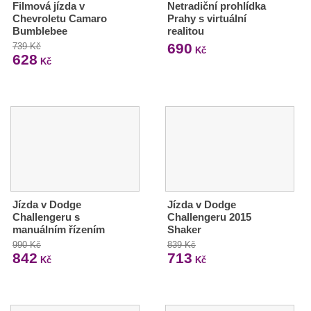
Filmová jízda v
Netradiční prohlídka
Chevroletu Camaro
Prahy s virtuální
Bumblebee
realitou
690
739 Kč
Kč
628
Kč
Jízda v Dodge
Jízda v Dodge
Challengeru s
Challengeru 2015
manuálním řízením
Shaker
990 Kč
839 Kč
842
713
Kč
Kč