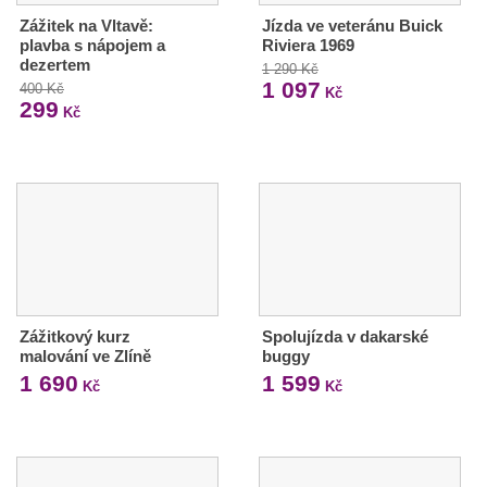
Zážitek na Vltavě:
Jízda ve veteránu Buick
plavba s nápojem a
Riviera 1969
dezertem
1 290 Kč
1 097
400 Kč
Kč
299
Kč
Zážitkový kurz
Spolujízda v dakarské
malování ve Zlíně
buggy
1 690
1 599
Kč
Kč