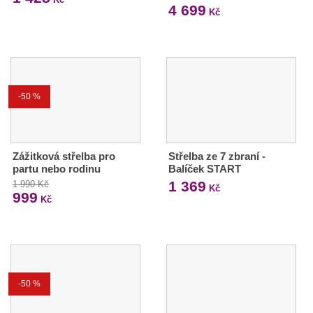
4 699
Kč
-50 %
Zážitková střelba pro
Střelba ze 7 zbraní -
partu nebo rodinu
Balíček START
1 369
1 990 Kč
Kč
999
Kč
-50 %