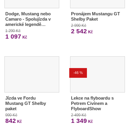
Dodge, Mustang nebo
Pronájem Mustangu GT
Camaro - Spolujízda v
Shelby Paket
americké legendě…
2 990 Kč
2 542
1 290 Kč
Kč
1 097
Kč
-46 %
Jízda ve Fordu
Lekce na flyboardu s
Mustang GT Shelby
Petrem Civínem a
paket
FlyboardShow
990 Kč
2 499 Kč
842
1 349
Kč
Kč