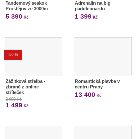
Tandemový seskok
Adrenalin na big
Prostějov ze 3000m
paddleboardu
5 390
1 399
Kč
Kč
-50 %
Zážitková střelba -
Romantická plavba v
zbraně z online
centru Prahy
stříleček
13 400
Kč
2 999 Kč
1 499
Kč