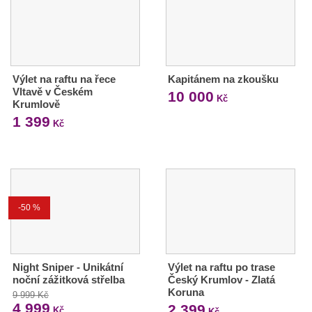
Výlet na raftu na řece
Kapitánem na zkoušku
Vltavě v Českém
10 000
Kč
Krumlově
1 399
Kč
-50 %
Night Sniper - Unikátní
Výlet na raftu po trase
noční zážitková střelba
Český Krumlov - Zlatá
Koruna
9 999 Kč
4 999
2 399
Kč
Kč