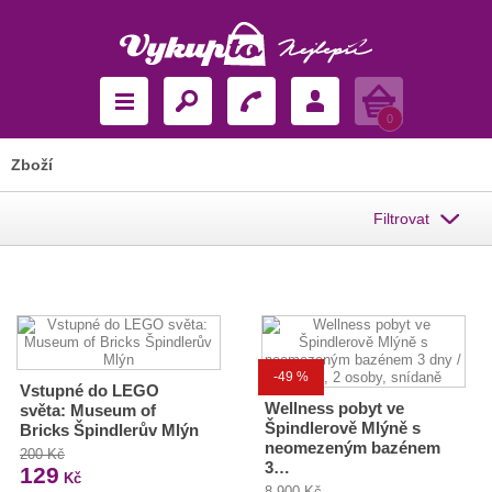
Košík
0
Zboží
Filtrovat
-49 %
Vstupné do LEGO
Wellness pobyt ve
světa: Museum of
Špindlerově Mlýně s
Bricks Špindlerův Mlýn
neomezeným bazénem
200 Kč
3…
129
Kč
8 900 Kč