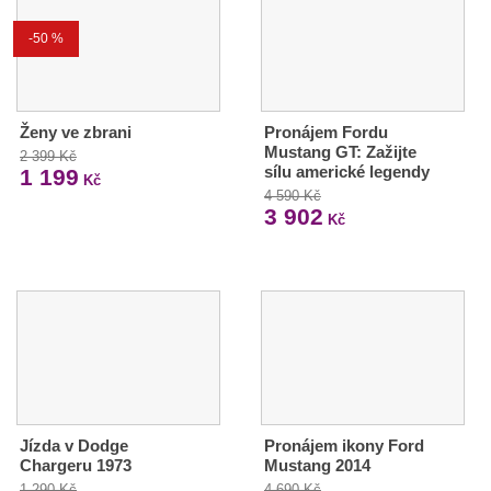
-50 %
Ženy ve zbrani
Pronájem Fordu
Mustang GT: Zažijte
2 399 Kč
sílu americké legendy
1 199
Kč
4 590 Kč
3 902
Kč
Jízda v Dodge
Pronájem ikony Ford
Chargeru 1973
Mustang 2014
1 290 Kč
4 690 Kč