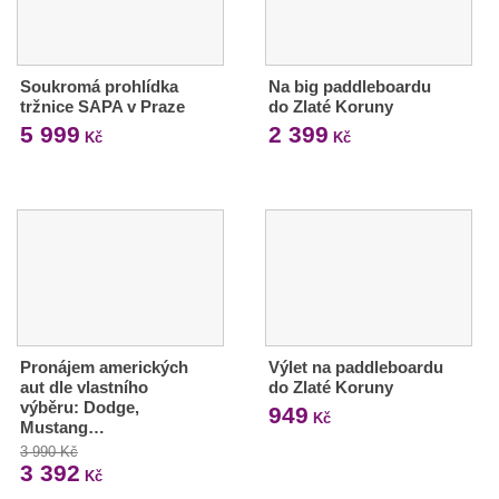
Soukromá prohlídka
Na big paddleboardu
tržnice SAPA v Praze
do Zlaté Koruny
5 999
2 399
Kč
Kč
Pronájem amerických
Výlet na paddleboardu
aut dle vlastního
do Zlaté Koruny
výběru: Dodge,
949
Kč
Mustang…
3 990 Kč
3 392
Kč