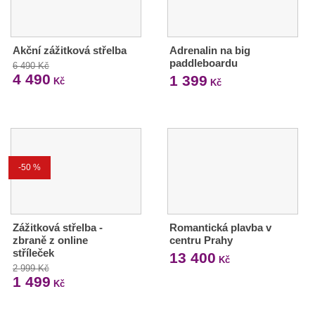
Akční zážitková střelba
Adrenalin na big
paddleboardu
6 490 Kč
4 490
1 399
Kč
Kč
-50 %
Zážitková střelba -
Romantická plavba v
zbraně z online
centru Prahy
stříleček
13 400
Kč
2 999 Kč
1 499
Kč