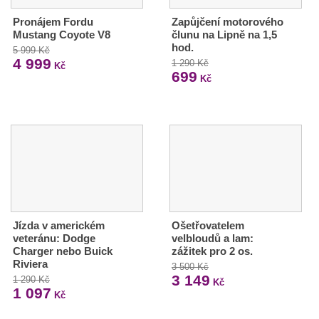
Pronájem Fordu
Zapůjčení motorového
Mustang Coyote V8
člunu na Lipně na 1,5
hod.
5 999 Kč
4 999
1 290 Kč
Kč
699
Kč
Jízda v americkém
Ošetřovatelem
veteránu: Dodge
velbloudů a lam:
Charger nebo Buick
zážitek pro 2 os.
Riviera
3 500 Kč
3 149
1 290 Kč
Kč
1 097
Kč