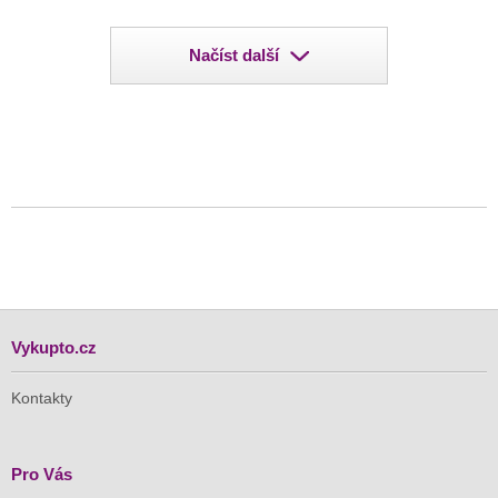
Načíst další
Vykupto.cz
Kontakty
Pro Vás