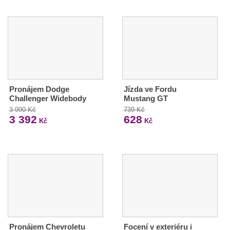
Pronájem Dodge
Jízda ve Fordu
Challenger Widebody
Mustang GT
3 990 Kč
739 Kč
3 392
628
Kč
Kč
Pronájem Chevroletu
Focení v exteriéru i