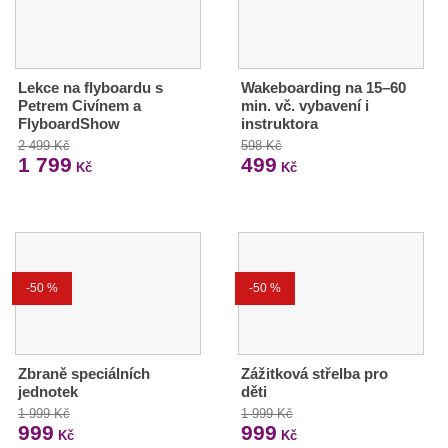
Lekce na flyboardu s
Wakeboarding na 15–60
Petrem Civínem a
min. vč. vybavení i
FlyboardShow
instruktora
2 499 Kč
598 Kč
1 799
499
Kč
Kč
-50 %
-50 %
Zbraně speciálních
Zážitková střelba pro
jednotek
děti
1 999 Kč
1 999 Kč
999
999
Kč
Kč