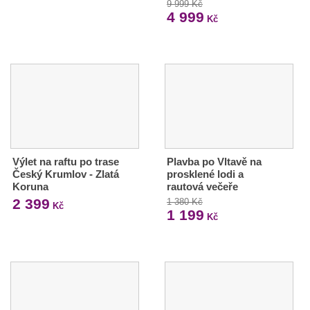
9 999 Kč
4 999
Kč
Výlet na raftu po trase
Plavba po Vltavě na
Český Krumlov - Zlatá
prosklené lodi a
Koruna
rautová večeře
2 399
1 380 Kč
Kč
1 199
Kč