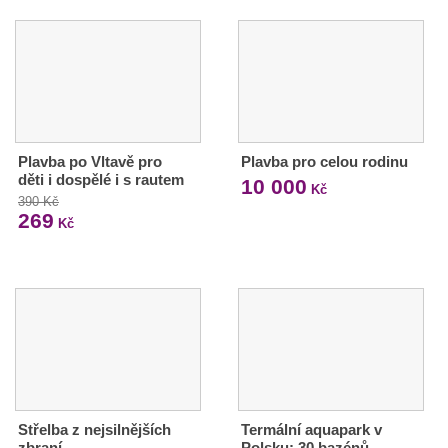
Plavba po Vltavě pro
Plavba pro celou rodinu
děti i dospělé i s rautem
10 000
Kč
390 Kč
269
Kč
Střelba z nejsilnějších
Termální aquapark v
zbraní
Polsku: 30 bazénů,