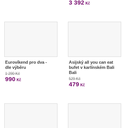
3 392
Kč
Eurovíkend pro dva -
Asijský all you can eat
dle výběru
bufet v karlínském Bali
Bali
1 290 Kč
990
529 Kč
Kč
479
Kč