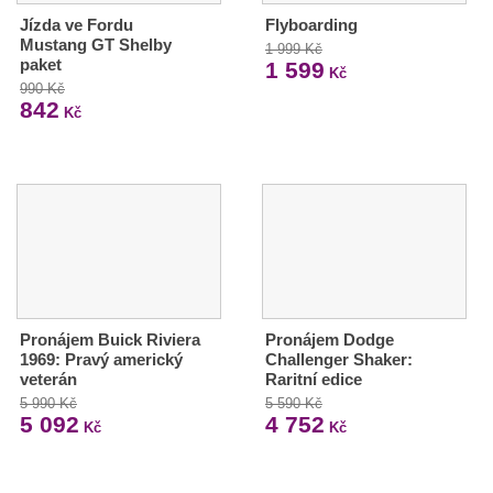
Jízda ve Fordu
Flyboarding
Mustang GT Shelby
1 999 Kč
paket
1 599
Kč
990 Kč
842
Kč
Pronájem Buick Riviera
Pronájem Dodge
1969: Pravý americký
Challenger Shaker:
veterán
Raritní edice
5 990 Kč
5 590 Kč
5 092
4 752
Kč
Kč