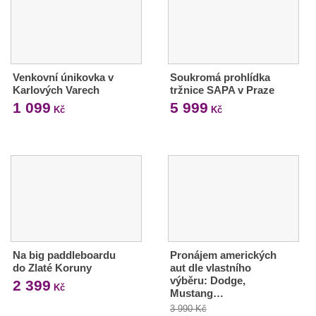
Venkovní únikovka v
Soukromá prohlídka
Karlových Varech
tržnice SAPA v Praze
1 099
5 999
Kč
Kč
Na big paddleboardu
Pronájem amerických
do Zlaté Koruny
aut dle vlastního
výběru: Dodge,
2 399
Kč
Mustang…
3 990 Kč