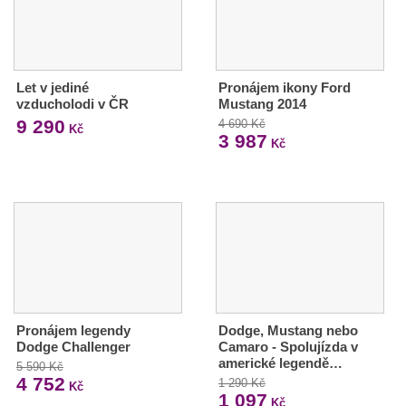
Let v jediné
Pronájem ikony Ford
vzducholodi v ČR
Mustang 2014
9 290
4 690 Kč
Kč
3 987
Kč
Pronájem legendy
Dodge, Mustang nebo
Dodge Challenger
Camaro - Spolujízda v
americké legendě…
5 590 Kč
4 752
1 290 Kč
Kč
1 097
Kč