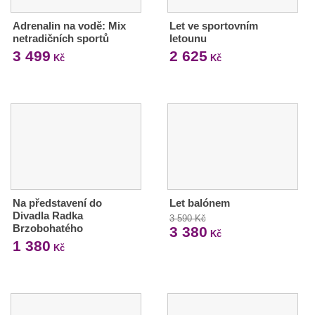
Adrenalin na vodě: Mix
Let ve sportovním
netradičních sportů
letounu
3 499
2 625
Kč
Kč
Na představení do
Let balónem
Divadla Radka
3 590 Kč
Brzobohatého
3 380
Kč
1 380
Kč