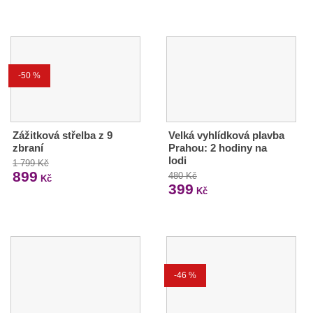
-50 %
Zážitková střelba z 9
Velká vyhlídková plavba
zbraní
Prahou: 2 hodiny na
lodi
1 799 Kč
899
480 Kč
Kč
399
Kč
-46 %