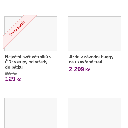
Největší svět větrníků v
Jízda v závodní buggy
ČR: vstupy od středy
na uzavřené trati
do pátku
2 299
Kč
150 Kč
129
Kč