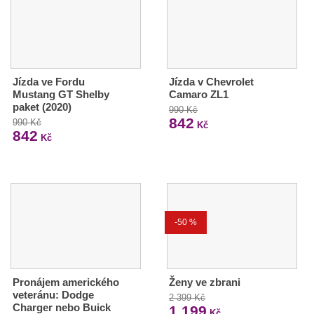
Jízda ve Fordu
Jízda v Chevrolet
Mustang GT Shelby
Camaro ZL1
paket (2020)
990 Kč
842
990 Kč
Kč
842
Kč
-50 %
Pronájem amerického
Ženy ve zbrani
veteránu: Dodge
2 399 Kč
Charger nebo Buick
1 199
Kč