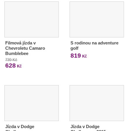
Filmová jízda v
S rodinou na adventure
Chevroletu Camaro
golf
Bumblebee
819
Kč
739 Kč
628
Kč
Jízda v Dodge
Jízda v Dodge