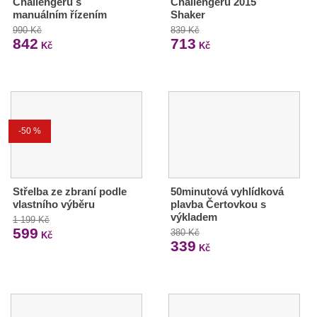
Challengeru s
Challengeru 2015
manuálním řízením
Shaker
990 Kč
839 Kč
842
713
Kč
Kč
-50 %
Střelba ze zbraní podle
50minutová vyhlídková
vlastního výběru
plavba Čertovkou s
výkladem
1 199 Kč
599
380 Kč
Kč
339
Kč