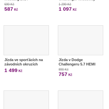
690 Kč
1 290 Kč
587
1 097
Kč
Kč
Jízda ve sporťácích na
Jízda v Dodge
závodních okruzích
Challengeru 5.7 HEMI
1 499
890 Kč
Kč
757
Kč