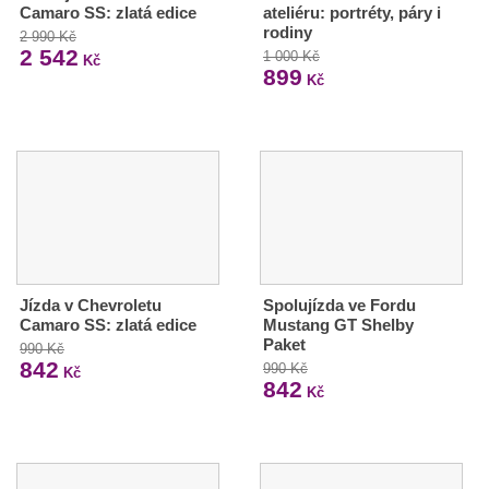
Camaro SS: zlatá edice
ateliéru: portréty, páry i
rodiny
2 990 Kč
2 542
1 000 Kč
Kč
899
Kč
Jízda v Chevroletu
Spolujízda ve Fordu
Camaro SS: zlatá edice
Mustang GT Shelby
Paket
990 Kč
842
990 Kč
Kč
842
Kč