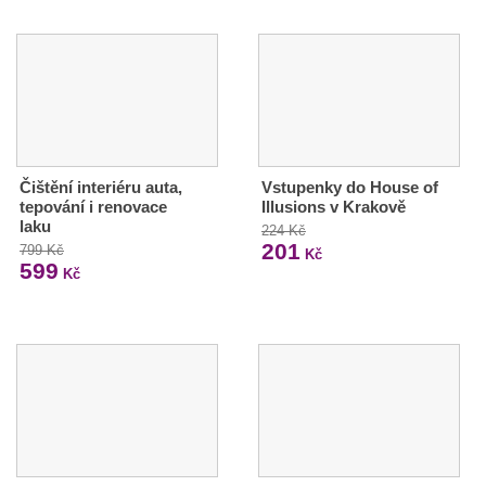
Čištění interiéru auta,
Vstupenky do House of
tepování i renovace
Illusions v Krakově
laku
224 Kč
201
799 Kč
Kč
599
Kč