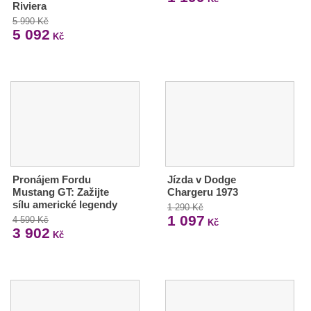
Riviera
5 990 Kč
5 092
Kč
Pronájem Fordu
Jízda v Dodge
Mustang GT: Zažijte
Chargeru 1973
sílu americké legendy
1 290 Kč
1 097
4 590 Kč
Kč
3 902
Kč