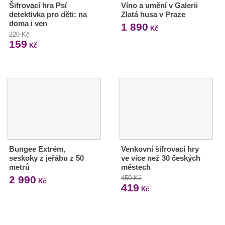
Šifrovací hra Psí
Víno a umění v Galerii
detektivka pro děti: na
Zlatá husa v Praze
doma i ven
1 890
Kč
220 Kč
159
Kč
Bungee Extrém,
Venkovní šifrovací hry
seskoky z jeřábu z 50
ve více než 30 českých
metrů
městech
2 990
450 Kč
Kč
419
Kč