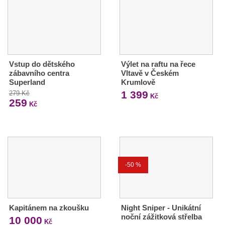
Vstup do dětského
Výlet na raftu na řece
zábavního centra
Vltavě v Českém
Superland
Krumlově
1 399
279 Kč
Kč
259
Kč
-50 %
Kapitánem na zkoušku
Night Sniper - Unikátní
noční zážitková střelba
10 000
Kč