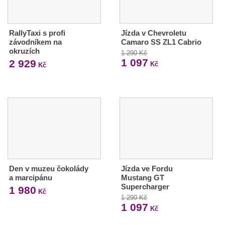
RallyTaxi s profi
Jízda v Chevroletu
závodníkem na
Camaro SS ZL1 Cabrio
okruzích
1 290 Kč
1 097
2 929
Kč
Kč
Den v muzeu čokolády
Jízda ve Fordu
a marcipánu
Mustang GT
Supercharger
1 980
Kč
1 290 Kč
1 097
Kč