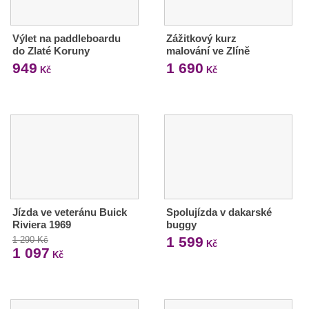
Výlet na paddleboardu
Zážitkový kurz
do Zlaté Koruny
malování ve Zlíně
949
1 690
Kč
Kč
Jízda ve veteránu Buick
Spolujízda v dakarské
Riviera 1969
buggy
1 599
1 290 Kč
Kč
1 097
Kč