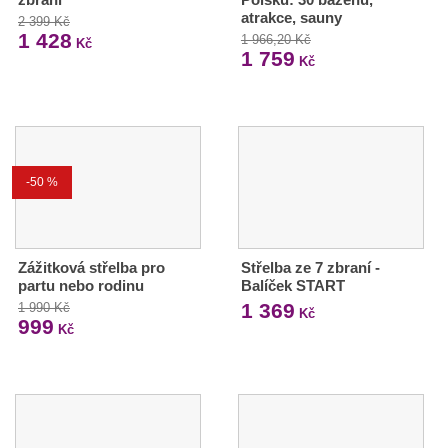
atrakce, sauny
2 399 Kč
1 428
1 966,20 Kč
Kč
1 759
Kč
-50 %
Zážitková střelba pro
Střelba ze 7 zbraní -
partu nebo rodinu
Balíček START
1 369
1 990 Kč
Kč
999
Kč