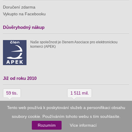
Doručení zdarma
Vykupto na Facebooku
Důvěryhodný nákup
Naše společnost je členem Asociace pro elektronickou
komerci (APEK)
Již od roku 2010
59 tis.
1 511 mil.
spuštěných nabídek
ušetřeno nákupy
Tento web používá k poskytování služeb a personifikaci obsahu
soubory cookie. Používáním tohoto webu s tím souhlasíte.
© 2010–2026
Vykupto.cz
, Všechna práva vyhrazena.
Rozumím
Více informací
Podmínky užití
Zpracování osobních údajů