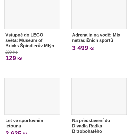
Vstupné do LEGO
Adrenalin na vodě: Mix
světa: Museum of
netradičních sportů
Bricks Špindlerův Mlýn
3 499
Kč
200 Kč
129
Kč
Let ve sportovním
Na představení do
letounu
Divadla Radka
Brzobohatého
2 625