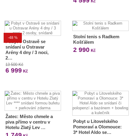
4 599
Kč
Stolní tenis s Radkem
-48 %
Pobyt v Ostravě se
Košťálem
snídaní u Ostravar
2 990
Kč
Arény 4 dny / 3 noci,
2…
13 500 Kč
6 999
Kč
Žatec: Město chmele a
Pobyt u Litovelského
piva přímo v centru v
Pomoraví a Olomouce:
Hotelu Zlatý Lev …
3* Hotel Aldo se…
1 749
Kč