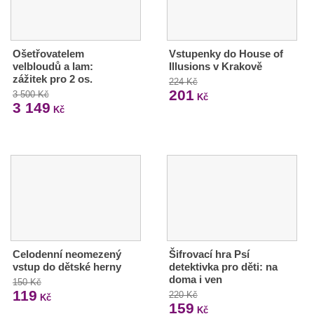
Ošetřovatelem
Vstupenky do House of
velbloudů a lam:
Illusions v Krakově
zážitek pro 2 os.
224 Kč
201
3 500 Kč
Kč
3 149
Kč
Celodenní neomezený
Šifrovací hra Psí
vstup do dětské herny
detektivka pro děti: na
doma i ven
150 Kč
119
220 Kč
Kč
159
Kč