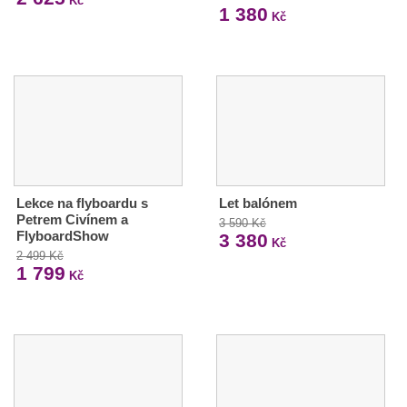
Kč
1 380
Kč
Lekce na flyboardu s
Let balónem
Petrem Civínem a
3 590 Kč
FlyboardShow
3 380
Kč
2 499 Kč
1 799
Kč