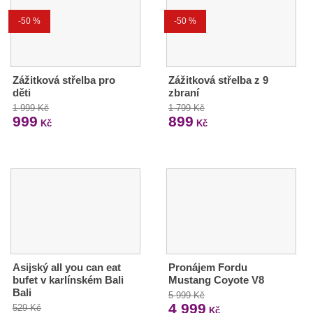
-50 %
-50 %
Zážitková střelba pro
Zážitková střelba z 9
děti
zbraní
1 999 Kč
1 799 Kč
999
899
Kč
Kč
Asijský all you can eat
Pronájem Fordu
bufet v karlínském Bali
Mustang Coyote V8
Bali
5 999 Kč
4 999
529 Kč
Kč