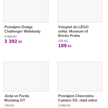
Pronájem Dodge
Vstupné do LEGO
Challenger Widebody
světa: Museum of
Bricks Praha
3 990 Kč
3 392
235 Kč
Kč
189
Kč
Jízda ve Fordu
Pronájem Chevroletu
Mustang GT
Camaro SS: zlatá edice
739 Kč
2 990 Kč