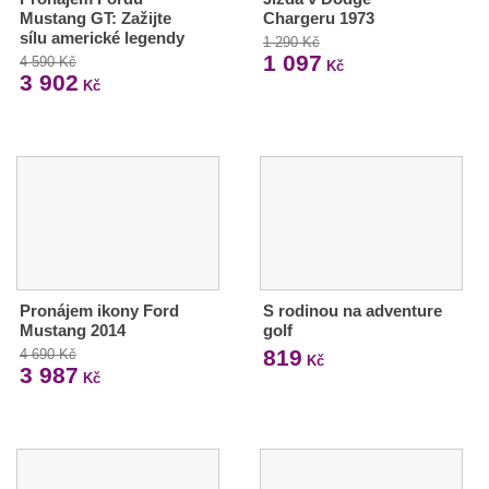
Mustang GT: Zažijte
Chargeru 1973
sílu americké legendy
1 290 Kč
1 097
4 590 Kč
Kč
3 902
Kč
Pronájem ikony Ford
S rodinou na adventure
Mustang 2014
golf
819
4 690 Kč
Kč
3 987
Kč