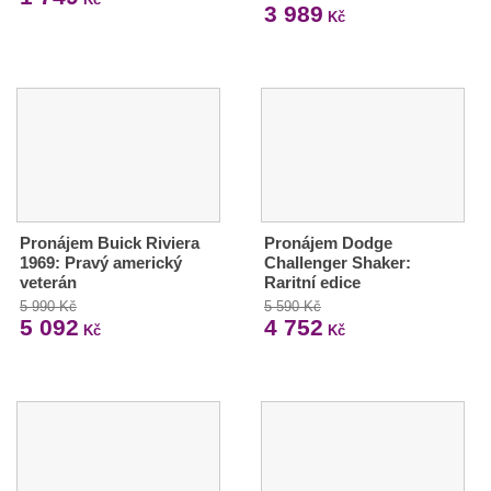
3 989
Kč
Pronájem Buick Riviera
Pronájem Dodge
1969: Pravý americký
Challenger Shaker:
veterán
Raritní edice
5 990 Kč
5 590 Kč
5 092
4 752
Kč
Kč