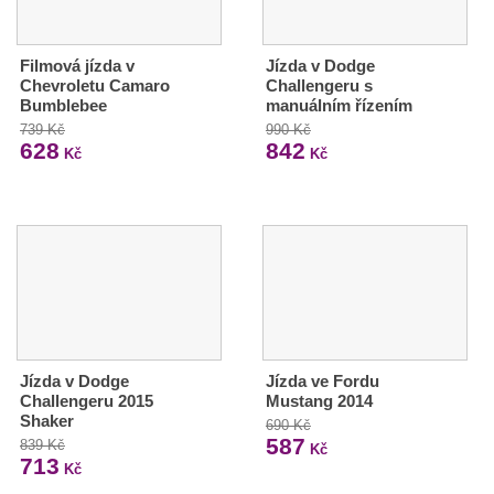
Filmová jízda v
Jízda v Dodge
Chevroletu Camaro
Challengeru s
Bumblebee
manuálním řízením
739 Kč
990 Kč
628
842
Kč
Kč
Jízda v Dodge
Jízda ve Fordu
Challengeru 2015
Mustang 2014
Shaker
690 Kč
587
839 Kč
Kč
713
Kč