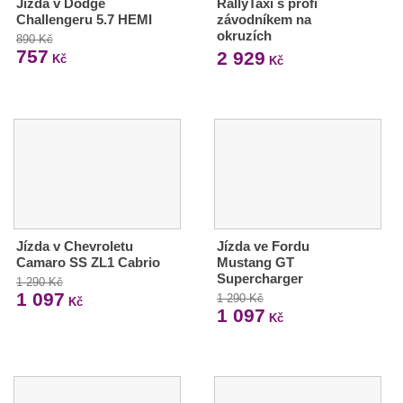
Jízda v Dodge
RallyTaxi s profi
Challengeru 5.7 HEMI
závodníkem na
okruzích
890 Kč
757
2 929
Kč
Kč
Jízda v Chevroletu
Jízda ve Fordu
Camaro SS ZL1 Cabrio
Mustang GT
Supercharger
1 290 Kč
1 097
1 290 Kč
Kč
1 097
Kč