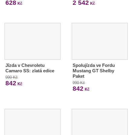
628
2 542
Kč
Kč
Jízda v Chevroletu
Spolujízda ve Fordu
Camaro SS: zlatá edice
Mustang GT Shelby
Paket
990 Kč
842
990 Kč
Kč
842
Kč