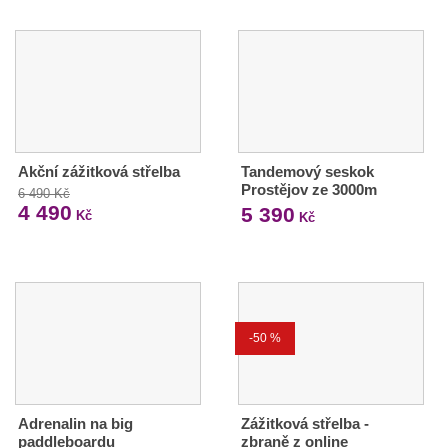
Akční zážitková střelba
Tandemový seskok
Prostějov ze 3000m
6 490 Kč
4 490
5 390
Kč
Kč
-50 %
Adrenalin na big
Zážitková střelba -
paddleboardu
zbraně z online