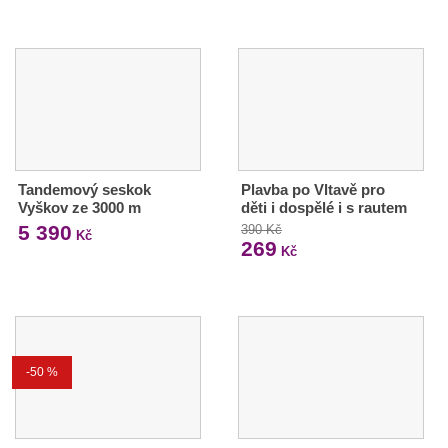
Tandemový seskok
Plavba po Vltavě pro
Vyškov ze 3000 m
děti i dospělé i s rautem
5 390
390 Kč
Kč
269
Kč
-50 %