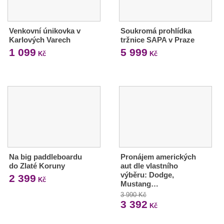
Venkovní únikovka v
Soukromá prohlídka
Karlových Varech
tržnice SAPA v Praze
1 099
5 999
Kč
Kč
Na big paddleboardu
Pronájem amerických
do Zlaté Koruny
aut dle vlastního
výběru: Dodge,
2 399
Kč
Mustang…
3 990 Kč
3 392
Kč