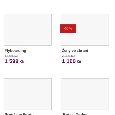
-50 %
Flyboarding
Ženy ve zbrani
1 999 Kč
2 399 Kč
1 599
1 199
Kč
Kč
Pronájem Fordu
Jízda v Dodge