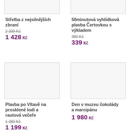
Střelba z nejsilnějších
50minutová vyhlídková
zbraní
plavba Čertovkou s
výkladem
2 399 Kč
1 428
380 Kč
Kč
339
Kč
Plavba po Vltavě na
Den v muzeu čokolády
prosklené lodi a
a marcipánu
rautová večeře
1 980
Kč
1 380 Kč
1 199
Kč