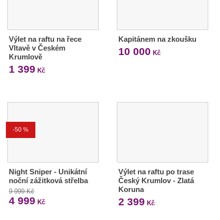
Výlet na raftu na řece
Kapitánem na zkoušku
Vltavě v Českém
10 000
Kč
Krumlově
1 399
Kč
-50 %
Night Sniper - Unikátní
Výlet na raftu po trase
noční zážitková střelba
Český Krumlov - Zlatá
Koruna
9 999 Kč
4 999
2 399
Kč
Kč