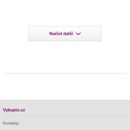
Načíst další
Vykupto.cz
Kontakty