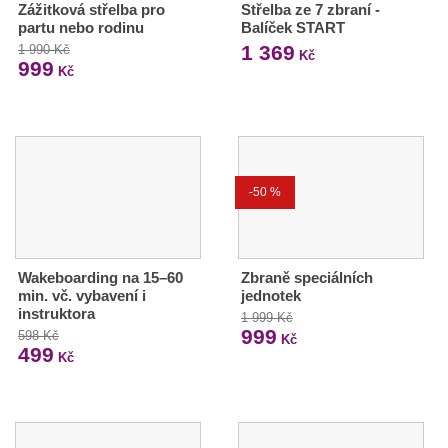
Zážitková střelba pro
Střelba ze 7 zbraní -
partu nebo rodinu
Balíček START
1 369
1 990 Kč
Kč
999
Kč
-50 %
Wakeboarding na 15–60
Zbraně speciálních
min. vč. vybavení i
jednotek
instruktora
1 999 Kč
999
598 Kč
Kč
499
Kč