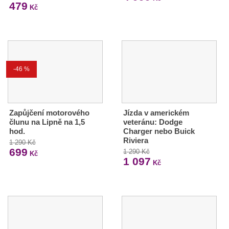
479
Kč
-46 %
Zapůjčení motorového
Jízda v americkém
člunu na Lipně na 1,5
veteránu: Dodge
hod.
Charger nebo Buick
Riviera
1 290 Kč
699
1 290 Kč
Kč
1 097
Kč