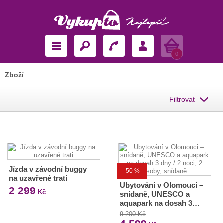
Košík
0
Zboží
Filtrovat
Jízda v závodní buggy
-50 %
na uzavřené trati
Ubytování v Olomouci –
2 299
Kč
snídaně, UNESCO a
aquapark na dosah 3…
9 200 Kč