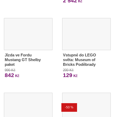
2 542
Kč
Jízda ve Fordu
Vstupné do LEGO
Mustang GT Shelby
světa: Museum of
paket
Bricks Poděbrady
990 Kč
200 Kč
842
129
Kč
Kč
-50 %