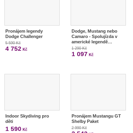
Pronájem legendy
Dodge, Mustang nebo
Dodge Challenger
Camaro - Spolujízda v
americké legendě…
5 590 Kč
4 752
1 290 Kč
Kč
1 097
Kč
Indoor Skydiving pro
Pronájem Mustangu GT
děti
Shelby Paket
1 590
2 990 Kč
Kč