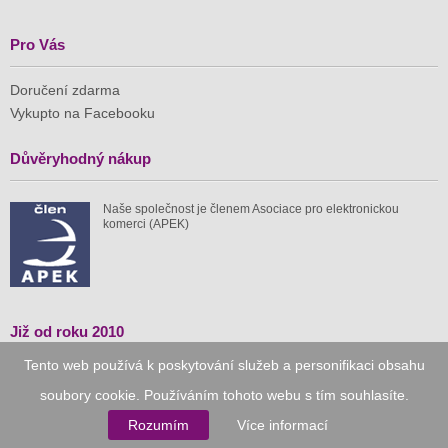
Pro Vás
Doručení zdarma
Vykupto na Facebooku
Důvěryhodný nákup
Naše společnost je členem Asociace pro elektronickou
komerci (APEK)
Již od roku 2010
Tento web používá k poskytování služeb a personifikaci obsahu
59 tis.
1 511 mil.
soubory cookie. Používáním tohoto webu s tím souhlasíte.
spuštěných nabídek
ušetřeno nákupy
Rozumím
Více informací