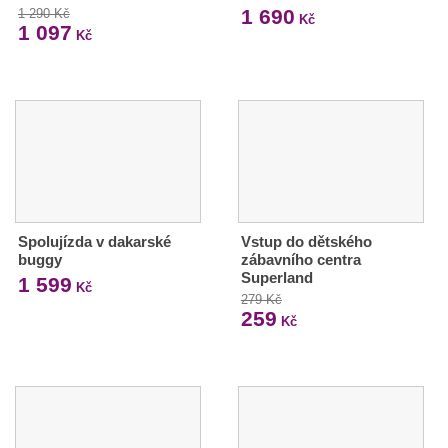
1 690
1 290 Kč
Kč
1 097
Kč
Spolujízda v dakarské
Vstup do dětského
buggy
zábavního centra
Superland
1 599
Kč
279 Kč
259
Kč