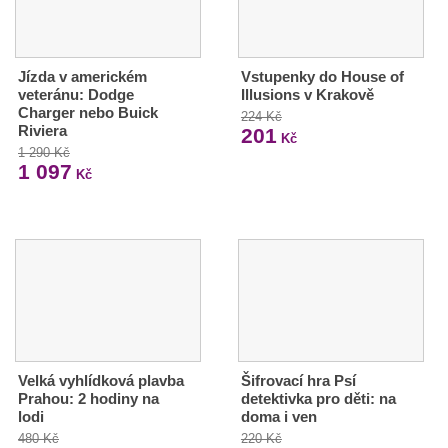
Jízda v americkém
Vstupenky do House of
veteránu: Dodge
Illusions v Krakově
Charger nebo Buick
224 Kč
Riviera
201
Kč
1 290 Kč
1 097
Kč
Velká vyhlídková plavba
Šifrovací hra Psí
Prahou: 2 hodiny na
detektivka pro děti: na
lodi
doma i ven
480 Kč
220 Kč