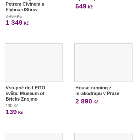
Petrem Civínem a
649
Kč
FlyboardShow
2 499 Kč
1 349
Kč
Vstupné do LEGO
House running z
světa: Museum of
mrakodrapu v Praze
Bricks Znojmo
2 890
Kč
190 Kč
139
Kč