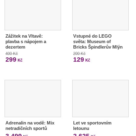
Zážitek na Vltavě:
Vstupné do LEGO
plavba s nápojem a
světa: Museum of
dezertem
Bricks Špindlerův Mlýn
400 Kč
200 Kč
299
129
Kč
Kč
Adrenalin na vodě: Mix
Let ve sportovním
netradičních sportů
letounu
3 499
2 625