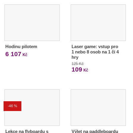
Hodinu pilotem
Laser game: vstup pro
1 nebo 8 osob na 1 či 4
6 107
Kč
hry
125 Kč
109
Kč
-46 %
Lekce na flyboardu s
Výlet na paddleboardu