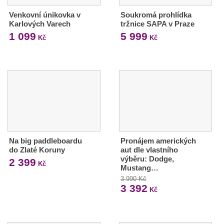
Venkovní únikovka v
Soukromá prohlídka
Karlových Varech
tržnice SAPA v Praze
1 099
5 999
Kč
Kč
Na big paddleboardu
Pronájem amerických
do Zlaté Koruny
aut dle vlastního
výběru: Dodge,
2 399
Kč
Mustang…
3 990 Kč
3 392
Kč