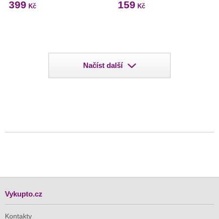
399
159
Kč
Kč
Načíst další
Vykupto.cz
Kontakty