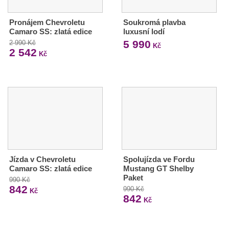
Pronájem Chevroletu
Soukromá plavba
Camaro SS: zlatá edice
luxusní lodí
5 990
2 990 Kč
Kč
2 542
Kč
Jízda v Chevroletu
Spolujízda ve Fordu
Camaro SS: zlatá edice
Mustang GT Shelby
Paket
990 Kč
842
990 Kč
Kč
842
Kč