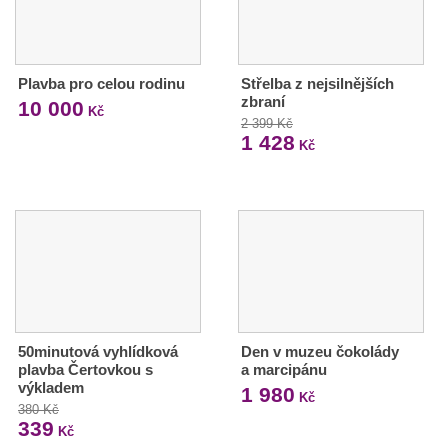
Plavba pro celou rodinu
Střelba z nejsilnějších
zbraní
10 000
Kč
2 399 Kč
1 428
Kč
50minutová vyhlídková
Den v muzeu čokolády
plavba Čertovkou s
a marcipánu
výkladem
1 980
Kč
380 Kč
339
Kč