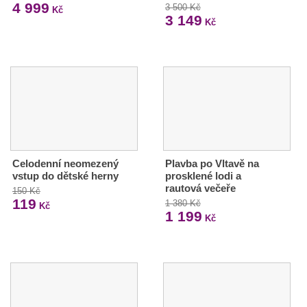
4 999
3 500 Kč
Kč
3 149
Kč
Celodenní neomezený
Plavba po Vltavě na
vstup do dětské herny
prosklené lodi a
rautová večeře
150 Kč
119
1 380 Kč
Kč
1 199
Kč