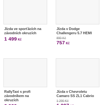
Jízda ve sporťácích na
Jízda v Dodge
závodních okruzích
Challengeru 5.7 HEMI
1 499
890 Kč
Kč
757
Kč
RallyTaxi s profi
Jízda v Chevroletu
závodníkem na
Camaro SS ZL1 Cabrio
okruzích
1 290 Kč