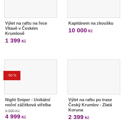
Výlet na raftu na řece
Kapitánem na zkoušku
Vltavě v Českém
10 000
Kč
Krumlově
1 399
Kč
-50 %
Night Sniper - Unikátní
Výlet na raftu po trase
noční zážitková střelba
Český Krumlov - Zlatá
Koruna
9 999 Kč
4 999
2 399
Kč
Kč