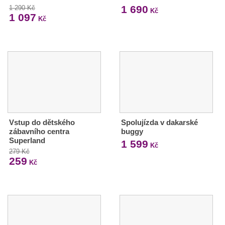
1 690
1 290 Kč
Kč
1 097
Kč
Vstup do dětského
Spolujízda v dakarské
zábavního centra
buggy
Superland
1 599
Kč
279 Kč
259
Kč