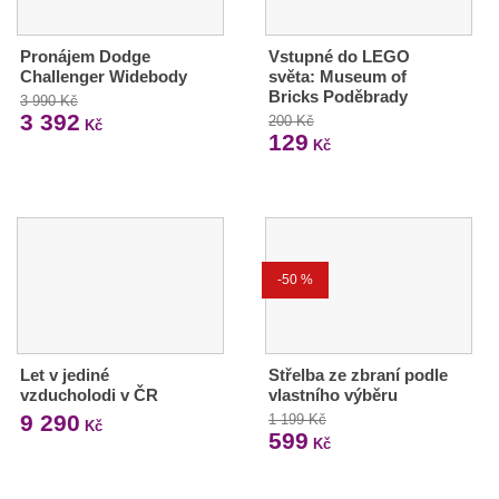
Pronájem Dodge
Vstupné do LEGO
Challenger Widebody
světa: Museum of
Bricks Poděbrady
3 990 Kč
3 392
200 Kč
Kč
129
Kč
-50 %
Let v jediné
Střelba ze zbraní podle
vzducholodi v ČR
vlastního výběru
9 290
1 199 Kč
Kč
599
Kč