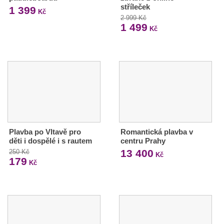
stříleček
1 399
Kč
2 999 Kč
1 499
Kč
Plavba po Vltavě pro
Romantická plavba v
děti i dospělé i s rautem
centru Prahy
13 400
250 Kč
Kč
179
Kč