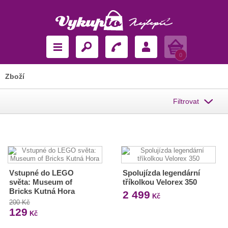
Košík
0
Zboží
Filtrovat
Vstupné do LEGO
Spolujízda legendární
světa: Museum of
tříkolkou Velorex 350
Bricks Kutná Hora
2 499
Kč
200 Kč
129
Kč