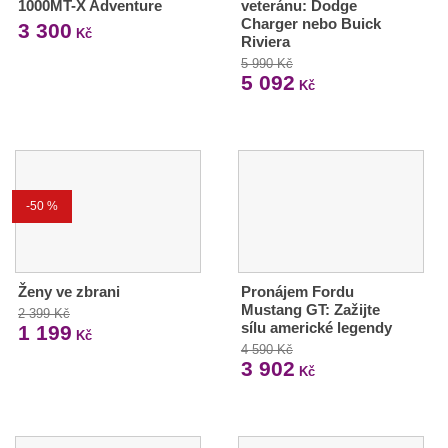
1000MT-X Adventure
veteránu: Dodge
Charger nebo Buick
3 300
Kč
Riviera
5 990 Kč
5 092
Kč
-50 %
Ženy ve zbrani
Pronájem Fordu
Mustang GT: Zažijte
2 399 Kč
sílu americké legendy
1 199
Kč
4 590 Kč
3 902
Kč