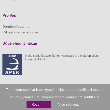
Pro Vás
Doručení zdarma
Vykupto na Facebooku
Důvěryhodný nákup
Naše společnost je členem Asociace pro elektronickou
komerci (APEK)
Již od roku 2010
Tento web používá k poskytování služeb a personifikaci obsahu
soubory cookie. Používáním tohoto webu s tím souhlasíte.
59 tis.
1 511 mil.
Rozumím
Více informací
spuštěných nabídek
ušetřeno nákupy