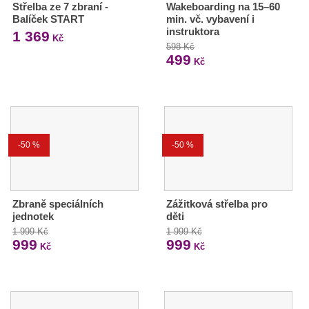
Střelba ze 7 zbraní -
Wakeboarding na 15–60
Balíček START
min. vč. vybavení i
instruktora
1 369
Kč
598 Kč
499
Kč
-50 %
-50 %
Zbraně speciálních
Zážitková střelba pro
jednotek
děti
1 999 Kč
1 999 Kč
999
999
Kč
Kč