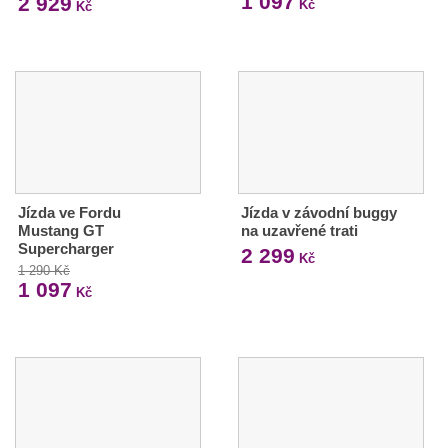
1 097
2 929
Kč
Kč
Jízda ve Fordu
Jízda v závodní buggy
Mustang GT
na uzavřené trati
Supercharger
2 299
Kč
1 290 Kč
1 097
Kč