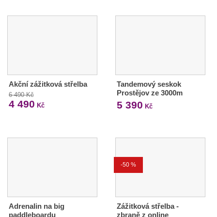
Akční zážitková střelba
Tandemový seskok
Prostějov ze 3000m
6 490 Kč
4 490
5 390
Kč
Kč
-50 %
Adrenalin na big
Zážitková střelba -
paddleboardu
zbraně z online