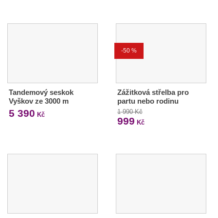
-50 %
Tandemový seskok
Zážitková střelba pro
Vyškov ze 3000 m
partu nebo rodinu
5 390
1 990 Kč
Kč
999
Kč