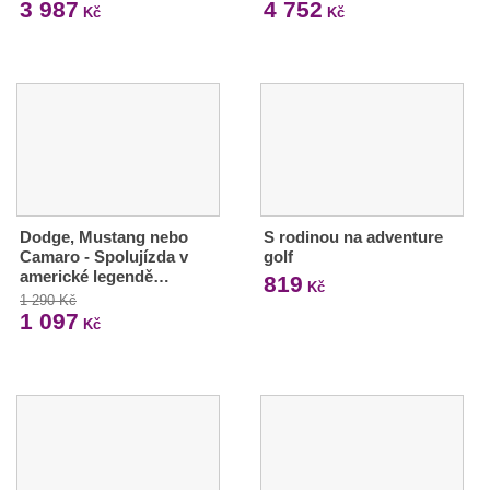
3 987
4 752
Kč
Kč
Dodge, Mustang nebo
S rodinou na adventure
Camaro - Spolujízda v
golf
americké legendě…
819
Kč
1 290 Kč
1 097
Kč