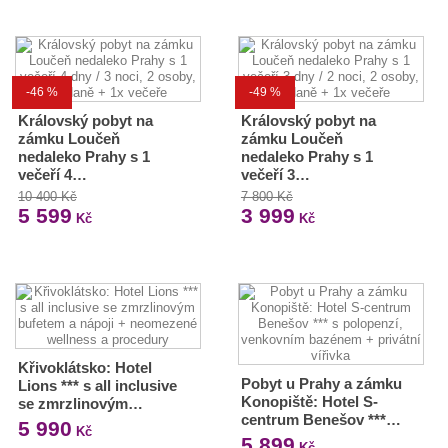
-46 %
-49 %
Královský pobyt na
Královský pobyt na
zámku Loučeň
zámku Loučeň
nedaleko Prahy s 1
nedaleko Prahy s 1
večeří 4…
večeří 3…
10 400 Kč
7 800 Kč
5 599
3 999
Kč
Kč
Křivoklátsko: Hotel
Pobyt u Prahy a zámku
Lions *** s all inclusive
Konopiště: Hotel S-
se zmrzlinovým…
centrum Benešov ***…
5 990
Kč
5 899
Kč