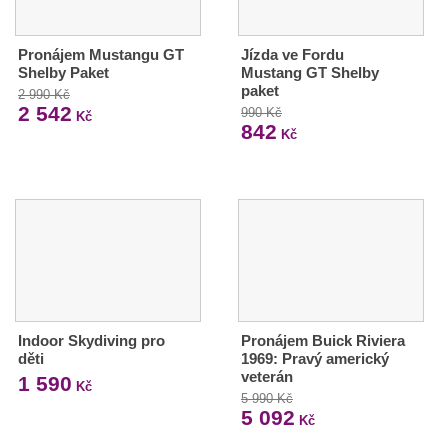
Pronájem Mustangu GT
Jízda ve Fordu
Shelby Paket
Mustang GT Shelby
paket
2 990 Kč
2 542
990 Kč
Kč
842
Kč
Indoor Skydiving pro
Pronájem Buick Riviera
děti
1969: Pravý americký
veterán
1 590
Kč
5 990 Kč
5 092
Kč