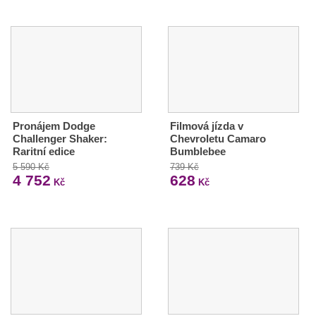
Pronájem Dodge
Filmová jízda v
Challenger Shaker:
Chevroletu Camaro
Raritní edice
Bumblebee
5 590 Kč
739 Kč
4 752
628
Kč
Kč