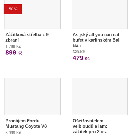
-50 %
Zážitková střelba z 9
Asijský all you can eat
zbraní
bufet v karlínském Bali
Bali
1 799 Kč
899
529 Kč
Kč
479
Kč
Pronájem Fordu
Ošetřovatelem
Mustang Coyote V8
velbloudů a lam:
zážitek pro 2 os.
5 999 Kč