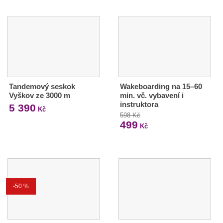
Tandemový seskok
Wakeboarding na 15–60
Vyškov ze 3000 m
min. vč. vybavení i
instruktora
5 390
Kč
598 Kč
499
Kč
-50 %