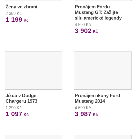
Ženy ve zbrani
Pronájem Fordu
Mustang GT: Zažijte
2 399 Kč
sílu americké legendy
1 199
Kč
4 590 Kč
3 902
Kč
Jízda v Dodge
Pronájem ikony Ford
Chargeru 1973
Mustang 2014
1 290 Kč
4 690 Kč
1 097
3 987
Kč
Kč