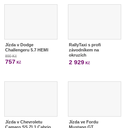
Jízda v Dodge
RallyTaxi s profi
Challengeru 5.7 HEMI
závodníkem na
okruzích
890 Kč
757
2 929
Kč
Kč
Jízda v Chevroletu
Jízda ve Fordu
Camaro SS ZL1 Cabrio
Mustang GT