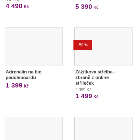
4 490
5 390
Kč
Kč
-50 %
Adrenalin na big
Zážitková střelba -
paddleboardu
zbraně z online
stříleček
1 399
Kč
2 999 Kč
1 499
Kč