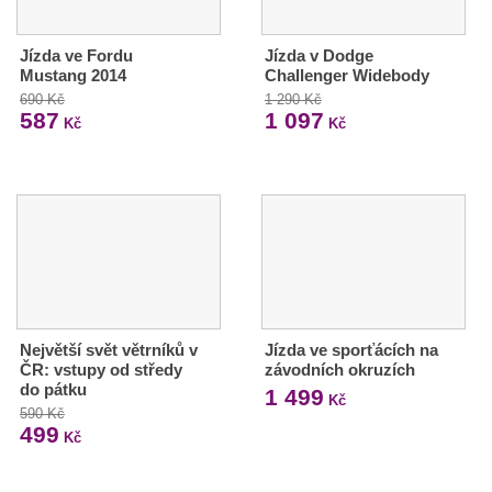
Jízda ve Fordu
Jízda v Dodge
Mustang 2014
Challenger Widebody
690 Kč
1 290 Kč
587
1 097
Kč
Kč
Největší svět větrníků v
Jízda ve sporťácích na
ČR: vstupy od středy
závodních okruzích
do pátku
1 499
Kč
590 Kč
499
Kč