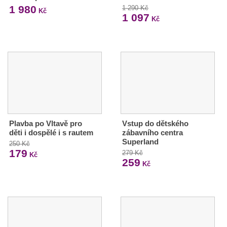
1 980
1 290 Kč
Kč
1 097
Kč
Plavba po Vltavě pro
Vstup do dětského
děti i dospělé i s rautem
zábavního centra
Superland
250 Kč
179
279 Kč
Kč
259
Kč