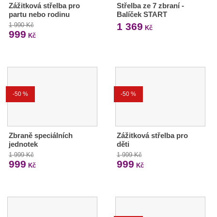
Zážitková střelba pro
Střelba ze 7 zbraní -
partu nebo rodinu
Balíček START
1 369
1 990 Kč
Kč
999
Kč
-50 %
-50 %
Zbraně speciálních
Zážitková střelba pro
jednotek
děti
1 999 Kč
1 999 Kč
999
999
Kč
Kč