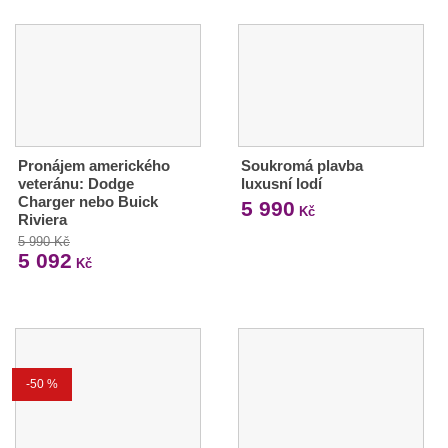
Pronájem amerického
Soukromá plavba
veteránu: Dodge
luxusní lodí
Charger nebo Buick
5 990
Kč
Riviera
5 990 Kč
5 092
Kč
-50 %