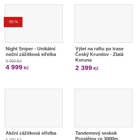
-50 %
Night Sniper - Unikátní
Výlet na raftu po trase
noční zážitková střelba
Český Krumlov - Zlatá
Koruna
9 999 Kč
4 999
2 399
Kč
Kč
Akční zážitková střelba
Tandemový seskok
Prostějov ze 3000m
6 490 Kč