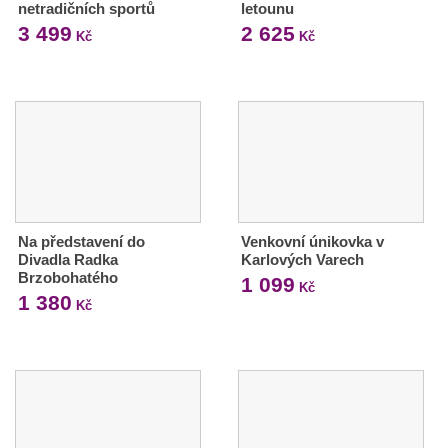
netradičních sportů
letounu
3 499
2 625
Kč
Kč
Na představení do
Venkovní únikovka v
Divadla Radka
Karlových Varech
Brzobohatého
1 099
Kč
1 380
Kč