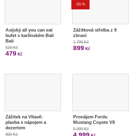
-50 %
Asijský all you can eat
Zážitková střelba z 9
bufet v karlínském Bali
zbraní
Bali
1 799 Kč
899
529 Kč
Kč
479
Kč
Zážitek na Vltavě:
Pronájem Fordu
plavba s nápojem a
Mustang Coyote V8
dezertem
5 999 Kč
4 999
400 Kč
Kč