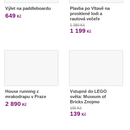
Výlet na paddleboardu
Plavba po Vltavě na
prosklené lodi a
649
Kč
rautová večeře
1 380 Kč
1 199
Kč
House running z
Vstupné do LEGO
mrakodrapu v Praze
světa: Museum of
Bricks Znojmo
2 890
Kč
190 Kč
139
Kč