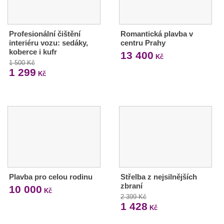
Profesionální čištění
Romantická plavba v
interiéru vozu: sedáky,
centru Prahy
koberce i kufr
13 400
Kč
1 500 Kč
1 299
Kč
Plavba pro celou rodinu
Střelba z nejsilnějších
zbraní
10 000
Kč
2 399 Kč
1 428
Kč