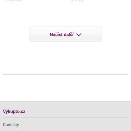
Načíst další
Vykupto.cz
Kontakty