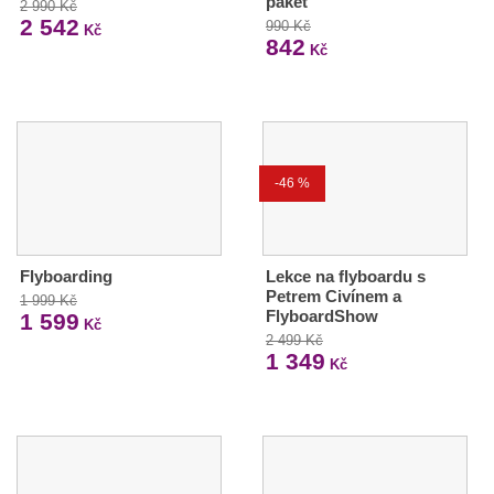
paket
2 990 Kč
2 542
990 Kč
Kč
842
Kč
-46 %
Flyboarding
Lekce na flyboardu s
Petrem Civínem a
1 999 Kč
FlyboardShow
1 599
Kč
2 499 Kč
1 349
Kč