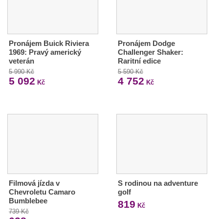
Pronájem Buick Riviera
Pronájem Dodge
1969: Pravý americký
Challenger Shaker:
veterán
Raritní edice
5 990 Kč
5 590 Kč
5 092
4 752
Kč
Kč
Filmová jízda v
S rodinou na adventure
Chevroletu Camaro
golf
Bumblebee
819
Kč
739 Kč