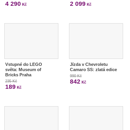
4 290
2 099
Kč
Kč
Vstupné do LEGO
Jízda v Chevroletu
světa: Museum of
Camaro SS: zlatá edice
Bricks Praha
990 Kč
842
235 Kč
Kč
189
Kč