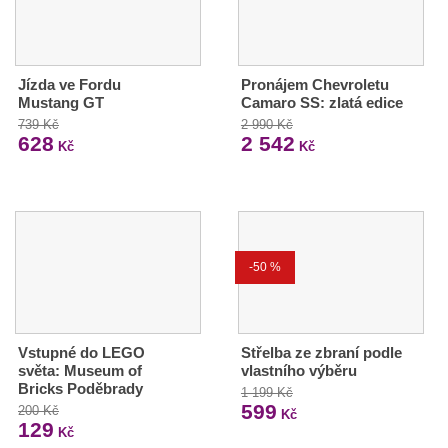
Jízda ve Fordu
Pronájem Chevroletu
Mustang GT
Camaro SS: zlatá edice
739 Kč
2 990 Kč
628
2 542
Kč
Kč
-50 %
Vstupné do LEGO
Střelba ze zbraní podle
světa: Museum of
vlastního výběru
Bricks Poděbrady
1 199 Kč
599
200 Kč
Kč
129
Kč