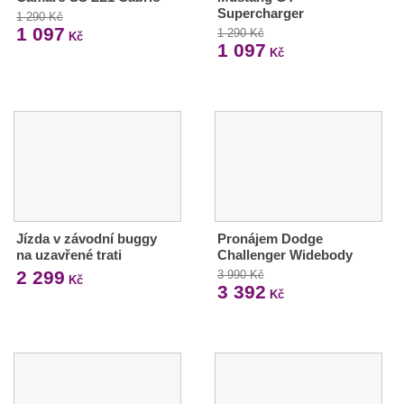
Supercharger
1 290 Kč
1 097
1 290 Kč
Kč
1 097
Kč
Jízda v závodní buggy
Pronájem Dodge
na uzavřené trati
Challenger Widebody
2 299
3 990 Kč
Kč
3 392
Kč