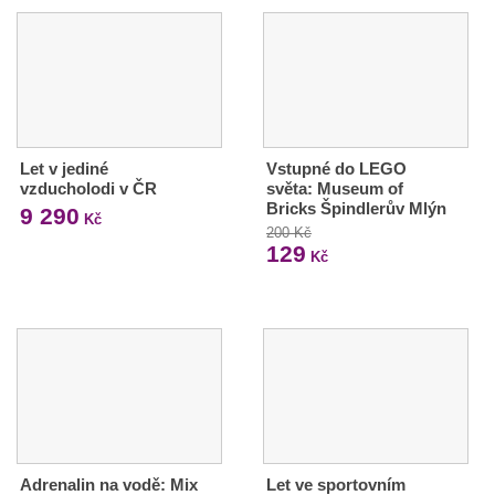
Let v jediné
Vstupné do LEGO
vzducholodi v ČR
světa: Museum of
Bricks Špindlerův Mlýn
9 290
Kč
200 Kč
129
Kč
Adrenalin na vodě: Mix
Let ve sportovním