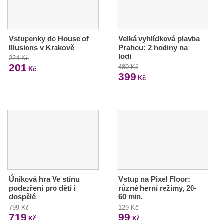
Vstupenky do House of
Velká vyhlídková plavba
Illusions v Krakově
Prahou: 2 hodiny na
lodi
224 Kč
201
480 Kč
Kč
399
Kč
Úniková hra Ve stínu
Vstup na Pixel Floor:
podezření pro děti i
různé herní režimy, 20-
dospělé
60 min.
799 Kč
129 Kč
719
99
Kč
Kč