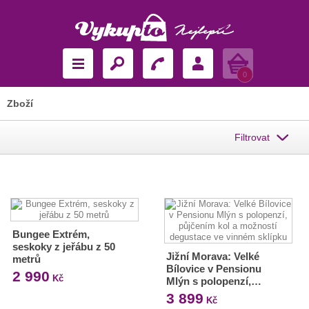
Košík
0
Zboží
Filtrovat
Bungee Extrém,
seskoky z jeřábu z 50
Jižní Morava: Velké
metrů
Bílovice v Pensionu
2 990
Kč
Mlýn s polopenzí,…
3 899
Kč