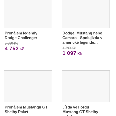
Pronájem legendy
Dodge, Mustang nebo
Dodge Challenger
Camaro - Spolujízda v
americké legendě…
5 590 Kč
4 752
1 290 Kč
Kč
1 097
Kč
Pronájem Mustangu GT
Jízda ve Fordu
Shelby Paket
Mustang GT Shelby