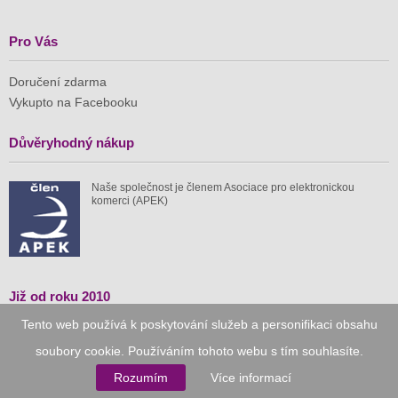
Pro Vás
Doručení zdarma
Vykupto na Facebooku
Důvěryhodný nákup
Naše společnost je členem Asociace pro elektronickou
komerci (APEK)
Již od roku 2010
Tento web používá k poskytování služeb a personifikaci obsahu
59 tis.
1 511 mil.
soubory cookie. Používáním tohoto webu s tím souhlasíte.
spuštěných nabídek
ušetřeno nákupy
Rozumím
Více informací