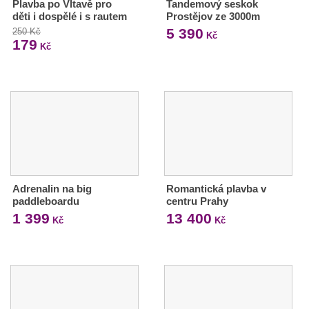
Plavba po Vltavě pro
Tandemový seskok
děti i dospělé i s rautem
Prostějov ze 3000m
5 390
250 Kč
Kč
179
Kč
Adrenalin na big
Romantická plavba v
paddleboardu
centru Prahy
1 399
13 400
Kč
Kč