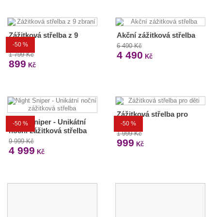
Zážitková střelba z 9
Akční zážitková střelba
zbraní
-50 %
6 490 Kč
4 490
1 799 Kč
Kč
899
Kč
Zážitková střelba pro
Night Sniper - Unikátní
děti
-50 %
-50 %
noční zážitková střelba
1 999 Kč
999
9 999 Kč
Kč
4 999
Kč