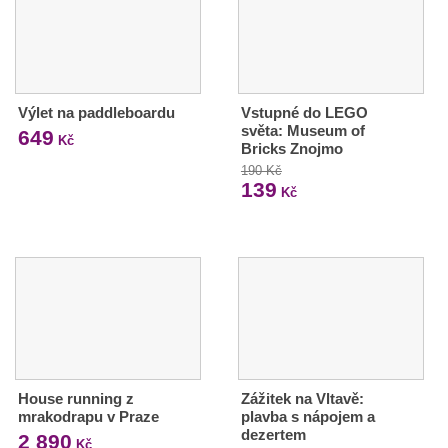
Výlet na paddleboardu
Vstupné do LEGO
světa: Museum of
649
Kč
Bricks Znojmo
190 Kč
139
Kč
House running z
Zážitek na Vltavě:
mrakodrapu v Praze
plavba s nápojem a
dezertem
2 890
Kč