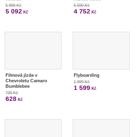
5 990 Kč
5 590 Kč
5 092
4 752
Kč
Kč
Filmová jízda v
Flyboarding
Chevroletu Camaro
1 999 Kč
Bumblebee
1 599
Kč
739 Kč
628
Kč