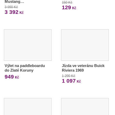
Mustang…
150 Kč
129
3 990 Kč
Kč
3 392
Kč
Výlet na paddleboardu
Jízda ve veteránu Buick
do Zlaté Koruny
Riviera 1969
949
1 290 Kč
Kč
1 097
Kč