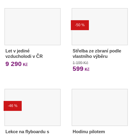
-50 %
Let v jediné
Střelba ze zbraní podle
vzducholodi v ČR
vlastního výběru
9 290
1 199 Kč
Kč
599
Kč
-46 %
Lekce na flyboardu s
Hodinu pilotem