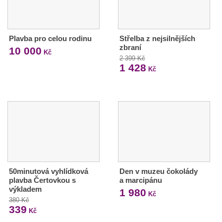
Plavba pro celou rodinu
Střelba z nejsilnějších
zbraní
10 000
Kč
2 399 Kč
1 428
Kč
50minutová vyhlídková
Den v muzeu čokolády
plavba Čertovkou s
a marcipánu
výkladem
1 980
Kč
380 Kč
339
Kč