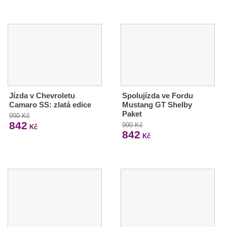
Jízda v Chevroletu
Spolujízda ve Fordu
Camaro SS: zlatá edice
Mustang GT Shelby
Paket
990 Kč
842
990 Kč
Kč
842
Kč