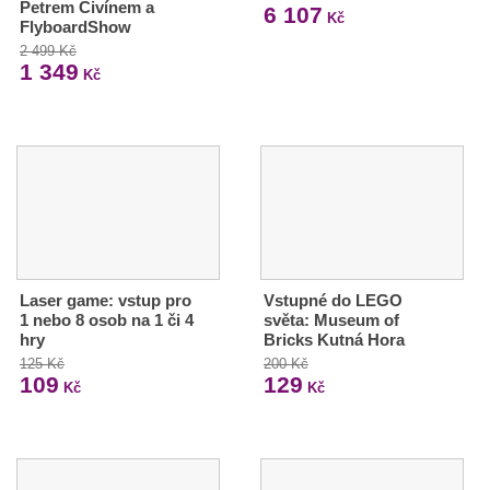
Petrem Civínem a
6 107
Kč
FlyboardShow
2 499 Kč
1 349
Kč
Laser game: vstup pro
Vstupné do LEGO
1 nebo 8 osob na 1 či 4
světa: Museum of
hry
Bricks Kutná Hora
125 Kč
200 Kč
109
129
Kč
Kč