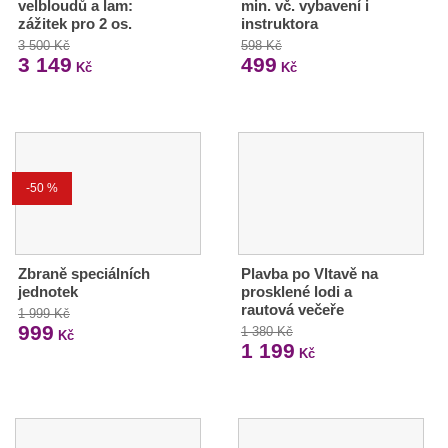
velbloudů a lam:
min. vč. vybavení i
zážitek pro 2 os.
instruktora
3 500 Kč
598 Kč
3 149
499
Kč
Kč
-50 %
Zbraně speciálních
Plavba po Vltavě na
jednotek
prosklené lodi a
rautová večeře
1 999 Kč
999
1 380 Kč
Kč
1 199
Kč