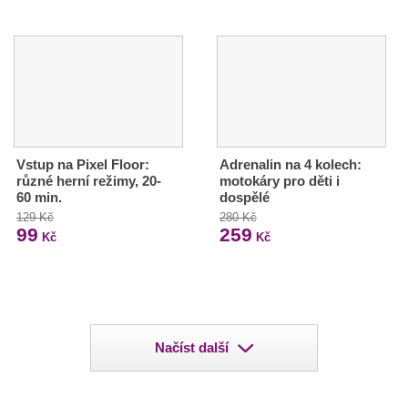
Vstup na Pixel Floor:
Adrenalin na 4 kolech:
různé herní režimy, 20-
motokáry pro děti i
60 min.
dospělé
129 Kč
280 Kč
99
259
Kč
Kč
Načíst další