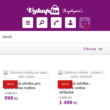
Košík
0
Zboží
Filtrovat
Zážitková střelba pro
Zážitková střelba -
-50 %
-50 %
partu nebo rodinu
zbraně z online
stříleček
1 990 Kč
999
2 999 Kč
Kč
1 499
Kč