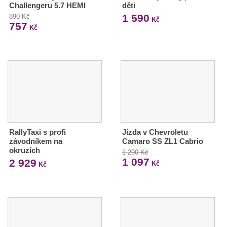
Challengeru 5.7 HEMI
děti
1 590
890 Kč
Kč
757
Kč
RallyTaxi s profi
Jízda v Chevroletu
závodníkem na
Camaro SS ZL1 Cabrio
okruzích
1 290 Kč
1 097
2 929
Kč
Kč