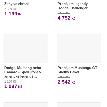
Ženy ve zbrani
Pronájem legendy
Dodge Challenger
2 399 Kč
1 199
5 590 Kč
Kč
4 752
Kč
Dodge, Mustang nebo
Pronájem Mustangu GT
Camaro - Spolujízda v
Shelby Paket
americké legendě…
2 990 Kč
2 542
1 290 Kč
Kč
1 097
Kč