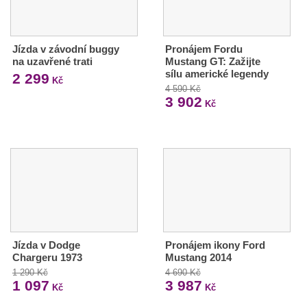
Jízda v závodní buggy
Pronájem Fordu
na uzavřené trati
Mustang GT: Zažijte
sílu americké legendy
2 299
Kč
4 590 Kč
3 902
Kč
Jízda v Dodge
Pronájem ikony Ford
Chargeru 1973
Mustang 2014
1 290 Kč
4 690 Kč
1 097
3 987
Kč
Kč