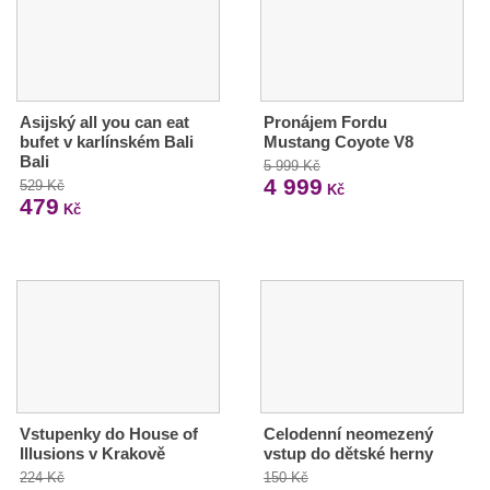
Asijský all you can eat
Pronájem Fordu
bufet v karlínském Bali
Mustang Coyote V8
Bali
5 999 Kč
4 999
529 Kč
Kč
479
Kč
Vstupenky do House of
Celodenní neomezený
Illusions v Krakově
vstup do dětské herny
224 Kč
150 Kč