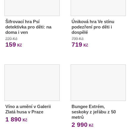
Šifrovací hra Psí
Úniková hra Ve stínu
detektivka pro děti: na
podezření pro děti i
doma i ven
dospělé
220 Kč
799 Kč
159
719
Kč
Kč
Víno a umění v Galerii
Bungee Extrém,
Zlatá husa v Praze
seskoky z jeřábu z 50
metrů
1 890
Kč
2 990
Kč