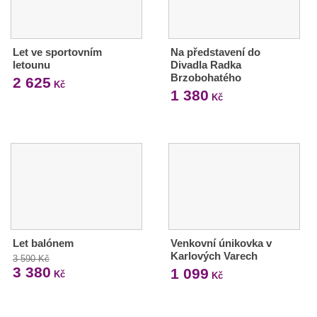
Let ve sportovním
Na představení do
letounu
Divadla Radka
Brzobohatého
2 625
Kč
1 380
Kč
Let balónem
Venkovní únikovka v
Karlových Varech
3 590 Kč
3 380
1 099
Kč
Kč