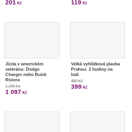
201
119
Kč
Kč
Jízda v americkém
Velká vyhlídková plavba
veteránu: Dodge
Prahou: 2 hodiny na
Charger nebo Buick
lodi
Riviera
480 Kč
399
1 290 Kč
Kč
1 097
Kč