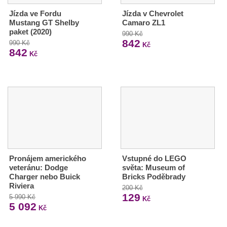
Jízda ve Fordu
Jízda v Chevrolet
Mustang GT Shelby
Camaro ZL1
paket (2020)
990 Kč
842
990 Kč
Kč
842
Kč
Pronájem amerického
Vstupné do LEGO
veteránu: Dodge
světa: Museum of
Charger nebo Buick
Bricks Poděbrady
Riviera
200 Kč
129
5 990 Kč
Kč
5 092
Kč