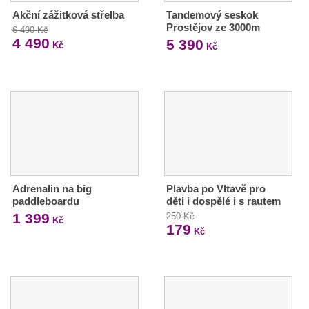
Akční zážitková střelba
Tandemový seskok
Prostějov ze 3000m
6 490 Kč
4 490
5 390
Kč
Kč
Adrenalin na big
Plavba po Vltavě pro
paddleboardu
děti i dospělé i s rautem
1 399
250 Kč
Kč
179
Kč