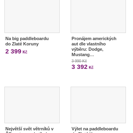
Na big paddleboardu
Pronájem amerických
do Zlaté Koruny
aut dle vlastního
výběru: Dodge,
2 399
Kč
Mustang…
3 990 Kč
3 392
Kč
Největší svět větrníků v
Výlet na paddleboardu