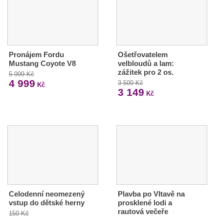
Pronájem Fordu
Ošetřovatelem
Mustang Coyote V8
velbloudů a lam:
zážitek pro 2 os.
5 999 Kč
4 999
3 500 Kč
Kč
3 149
Kč
Celodenní neomezený
Plavba po Vltavě na
vstup do dětské herny
prosklené lodi a
rautová večeře
150 Kč