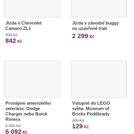
Jízda v Chevrolet
Jízda v závodní buggy
Camaro ZL1
na uzavřené trati
2 299
990 Kč
Kč
842
Kč
Pronájem amerického
Vstupné do LEGO
veteránu: Dodge
světa: Museum of
Charger nebo Buick
Bricks Poděbrady
Riviera
200 Kč
129
5 990 Kč
Kč
5 092
Kč