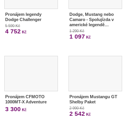
Pronájem legendy
Dodge, Mustang nebo
Dodge Challenger
Camaro - Spolujízda v
americké legendě…
5 590 Kč
4 752
1 290 Kč
Kč
1 097
Kč
Pronájem CFMOTO
Pronájem Mustangu GT
1000MT-X Adventure
Shelby Paket
3 300
2 990 Kč
Kč
2 542
Kč