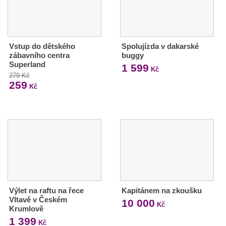
Vstup do dětského
Spolujízda v dakarské
zábavního centra
buggy
Superland
1 599
Kč
279 Kč
259
Kč
Výlet na raftu na řece
Kapitánem na zkoušku
Vltavě v Českém
10 000
Kč
Krumlově
1 399
Kč