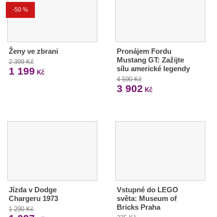
-50 %
Ženy ve zbrani
Pronájem Fordu
Mustang GT: Zažijte
2 399 Kč
sílu americké legendy
1 199
Kč
4 590 Kč
3 902
Kč
Jízda v Dodge
Vstupné do LEGO
Chargeru 1973
světa: Museum of
Bricks Praha
1 290 Kč