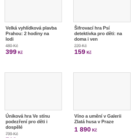
Velká vyhlídková plavba
Šifrovací hra Psí
Prahou: 2 hodiny na
detektivka pro děti: na
lodi
doma i ven
480 Kč
220 Kč
399
159
Kč
Kč
Úniková hra Ve stínu
Víno a umění v Galerii
podezření pro děti i
Zlatá husa v Praze
dospělé
1 890
Kč
799 Kč