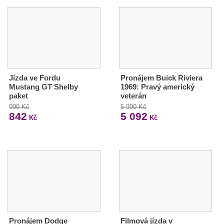
Jízda ve Fordu
Pronájem Buick Riviera
Mustang GT Shelby
1969: Pravý americký
paket
veterán
990 Kč
5 990 Kč
842
5 092
Kč
Kč
Pronájem Dodge
Filmová jízda v