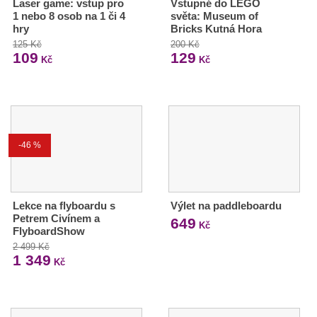
Laser game: vstup pro
Vstupné do LEGO
1 nebo 8 osob na 1 či 4
světa: Museum of
hry
Bricks Kutná Hora
125 Kč
200 Kč
109
129
Kč
Kč
-46 %
Lekce na flyboardu s
Výlet na paddleboardu
Petrem Civínem a
649
Kč
FlyboardShow
2 499 Kč
1 349
Kč