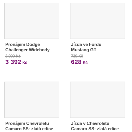
Pronájem Dodge
Jízda ve Fordu
Challenger Widebody
Mustang GT
3 990 Kč
739 Kč
3 392
628
Kč
Kč
Pronájem Chevroletu
Jízda v Chevroletu
Camaro SS: zlatá edice
Camaro SS: zlatá edice