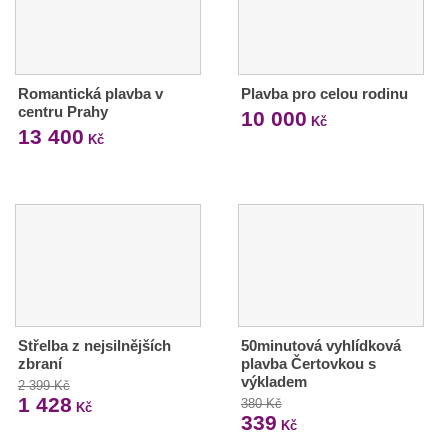
Romantická plavba v
Plavba pro celou rodinu
centru Prahy
10 000
Kč
13 400
Kč
Střelba z nejsilnějších
50minutová vyhlídková
zbraní
plavba Čertovkou s
výkladem
2 399 Kč
1 428
380 Kč
Kč
339
Kč