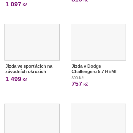
Kč
1 097
Kč
Jízda ve sporťácích na
Jízda v Dodge
závodních okruzích
Challengeru 5.7 HEMI
1 499
890 Kč
Kč
757
Kč