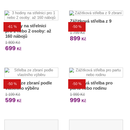
Zážitková střelba z 9
3 hodiny na střelnici
zbraní
-61 %
-50 %
pro 1 nebo 2 osoby: až
1 799 Kč
160 nábojů
899
Kč
1 800 Kč
699
Kč
Střelba ze zbraní podle
Zážitková střelba pro
-50 %
-50 %
vlastního výběru
partu nebo rodinu
1 199 Kč
1 990 Kč
599
999
Kč
Kč