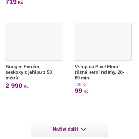
719
Kč
Bungee Extrém,
Vstup na Pixel Floor:
seskoky z jeřábu z 50
různé herní režimy, 20-
metrů
60 min.
2 990
129 Kč
Kč
99
Kč
Načíst další