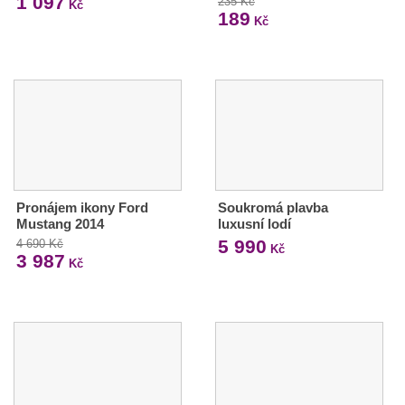
1 097
235 Kč
Kč
189
Kč
Pronájem ikony Ford
Soukromá plavba
Mustang 2014
luxusní lodí
5 990
4 690 Kč
Kč
3 987
Kč