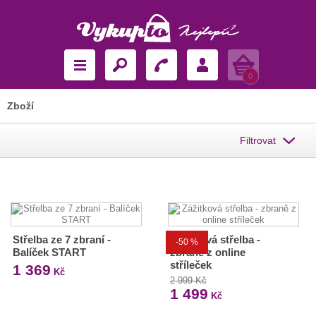
Košík
0
Zboží
Filtrovat
Střelba ze 7 zbraní -
Zážitková střelba -
-50 %
Balíček START
zbraně z online
stříleček
1 369
Kč
2 999 Kč
1 499
Kč