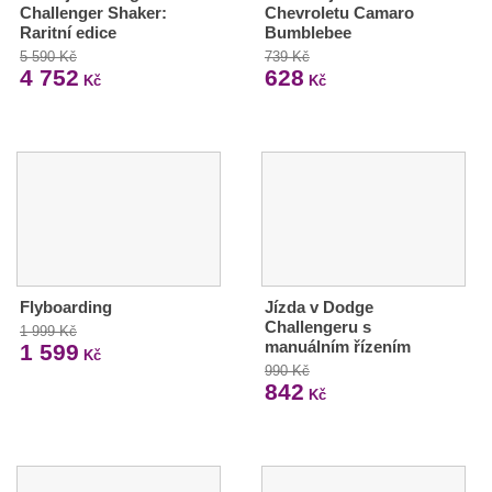
Challenger Shaker:
Chevroletu Camaro
Raritní edice
Bumblebee
5 590 Kč
739 Kč
4 752
628
Kč
Kč
Flyboarding
Jízda v Dodge
Challengeru s
1 999 Kč
manuálním řízením
1 599
Kč
990 Kč
842
Kč