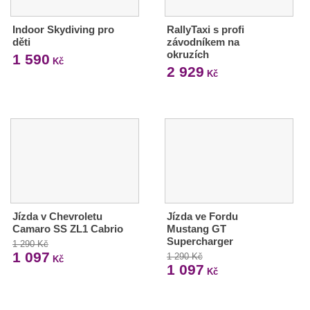
Indoor Skydiving pro
RallyTaxi s profi
děti
závodníkem na
okruzích
1 590
Kč
2 929
Kč
Jízda v Chevroletu
Jízda ve Fordu
Camaro SS ZL1 Cabrio
Mustang GT
Supercharger
1 290 Kč
1 097
1 290 Kč
Kč
1 097
Kč