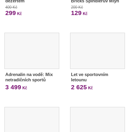
dezertem
Bricks Špindlerův Mlýn
400 Kč
200 Kč
299
129
Kč
Kč
Adrenalin na vodě: Mix
Let ve sportovním
netradičních sportů
letounu
3 499
2 625
Kč
Kč