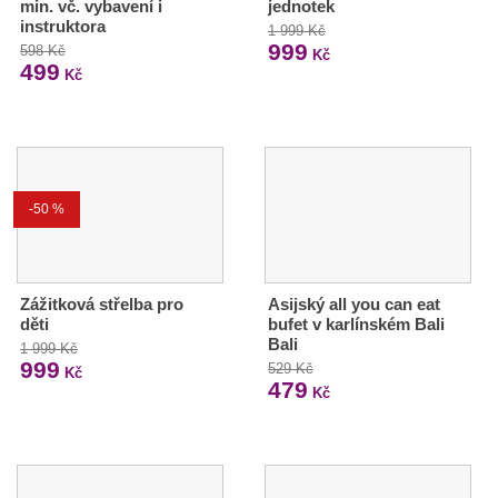
min. vč. vybavení i
jednotek
instruktora
1 999 Kč
999
598 Kč
Kč
499
Kč
-50 %
Zážitková střelba pro
Asijský all you can eat
děti
bufet v karlínském Bali
Bali
1 999 Kč
999
529 Kč
Kč
479
Kč