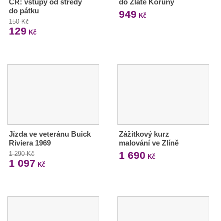
ČR: vstupy od středy
do Zlaté Koruny
do pátku
949
Kč
150 Kč
129
Kč
Jízda ve veteránu Buick
Zážitkový kurz
Riviera 1969
malování ve Zlíně
1 690
1 290 Kč
Kč
1 097
Kč