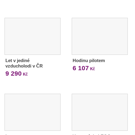
Let v jediné
Hodinu pilotem
vzducholodi v ČR
6 107
Kč
9 290
Kč