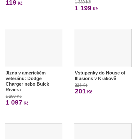
119
1 380 Kč
Kč
1 199
Kč
Jízda v americkém
Vstupenky do House of
veteránu: Dodge
Illusions v Krakově
Charger nebo Buick
224 Kč
Riviera
201
Kč
1 290 Kč
1 097
Kč