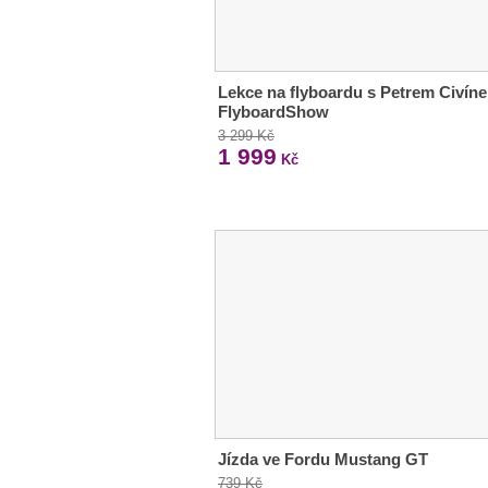
Lekce na flyboardu s Petrem Civín
FlyboardShow
3 299 Kč
1 999
Kč
Jízda ve Fordu Mustang GT
739 Kč