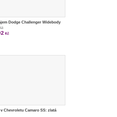
ájem Dodge Challenger Widebody
 Kč
92
Kč
 v Chevroletu Camaro SS: zlatá