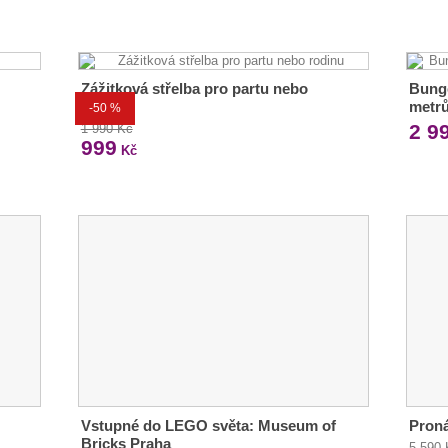
Zážitková střelba pro partu nebo
Bunge
rodinu
metr
-50 %
2 9
1 990 Kč
999
Kč
Vstupné do LEGO světa: Museum of
Pron
Bricks Praha
5 590