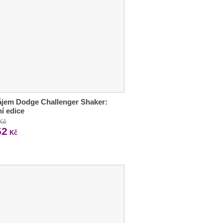
jem Dodge Challenger Shaker:
ní edice
 Kč
52
Kč