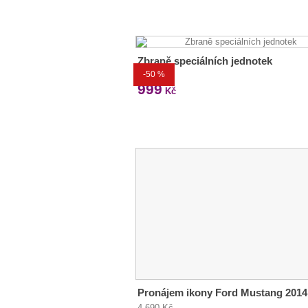
Zbraně speciálních jednotek
-50 %
1 999 Kč
999
Kč
Pronájem ikony Ford Mustang 2014
4 690 Kč