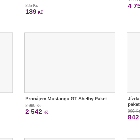
4 7
235 Kč
189
Kč
Pronájem Mustangu GT Shelby Paket
Jízda
paket
2 990 Kč
2 542
990 K
Kč
842