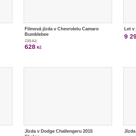
Filmová jízda v Chevroletu Camaro
Let v
Bumblebee
9 2
739 Kč
628
Kč
Jízda v Dodge Challengeru 2015
Jízda