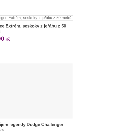
e Extrém, seskoky z jeřábu z 50
ů
90
Kč
ájem legendy Dodge Challenger
 Kč