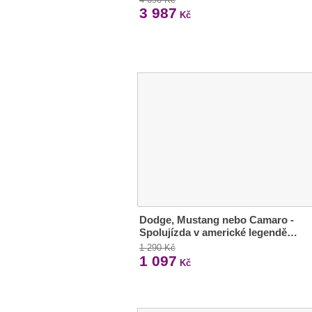
3 987
Kč
Dodge, Mustang nebo Camaro -
Spolujízda v americké legendě…
1 290 Kč
1 097
Kč