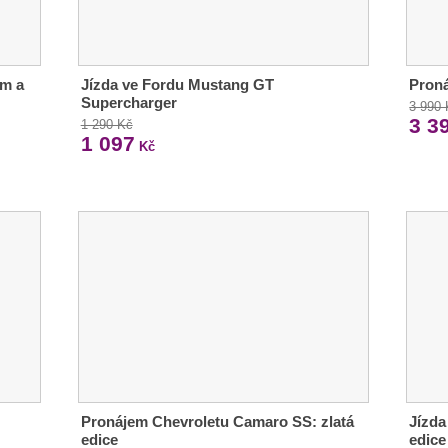
em a
Jízda ve Fordu Mustang GT
Pron
Supercharger
3 990
3 3
1 290 Kč
1 097
Kč
Pronájem Chevroletu Camaro SS: zlatá
Jízda
edice
edice