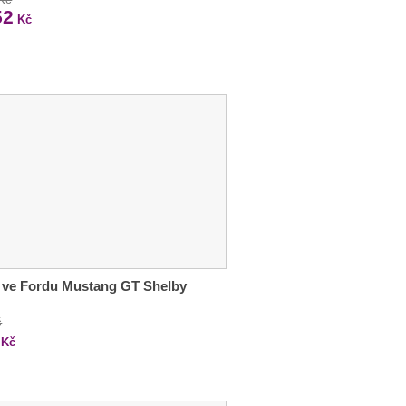
52
Kč
 ve Fordu Mustang GT Shelby
č
Kč