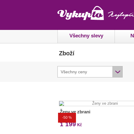
Všechny slevy
N
Zboží
Všechny ceny
Ženy ve zbrani
-50 %
2 399 Kč
1 199
Kč