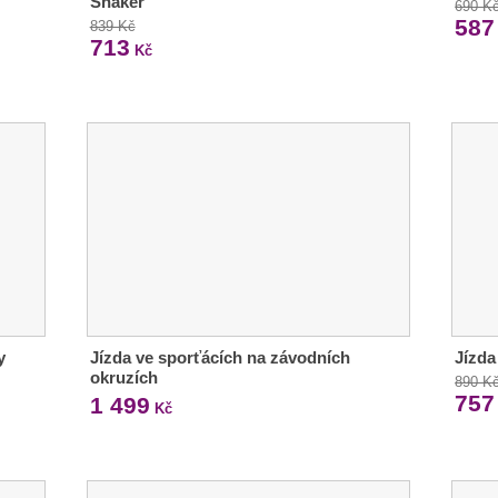
Shaker
690 K
587
839 Kč
713
Kč
y
Jízda ve sporťácích na závodních
Jízda
okruzích
890 K
757
1 499
Kč