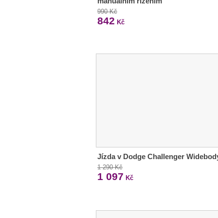
manuálním řízením
990 Kč
842
Kč
Jízda v Dodge Challenger Widebod
1 290 Kč
1 097
Kč