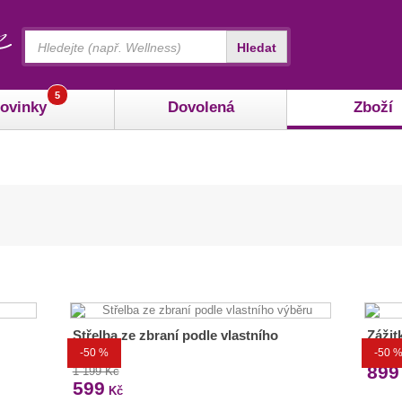
Vyhledávání
Hledat
5
ovinky
Dovolená
Zboží
Střelba ze zbraní podle vlastního
Zážit
výběru
-50 %
-50 
1 799
899
1 199 Kč
599
Kč