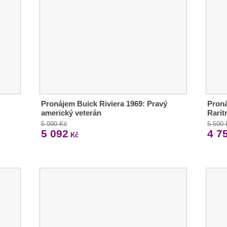
Pronájem Buick Riviera 1969: Pravý
Proná
americký veterán
Rarit
5 990 Kč
5 590
5 092
4 7
Kč