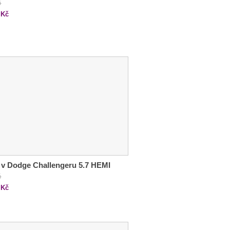
č
Kč
 v Dodge Challengeru 5.7 HEMI
č
Kč