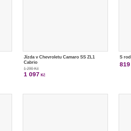
Jízda v Chevroletu Camaro SS ZL1
S rod
Cabrio
819
1 290 Kč
1 097
Kč