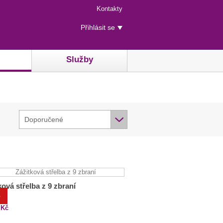
Menu
Kontakty
rychlého
Uživatelské
přístupu
Přihlásit se
menu
Služby
Doporučené
ková střelba z 9 zbraní
%
 Kč
Kč