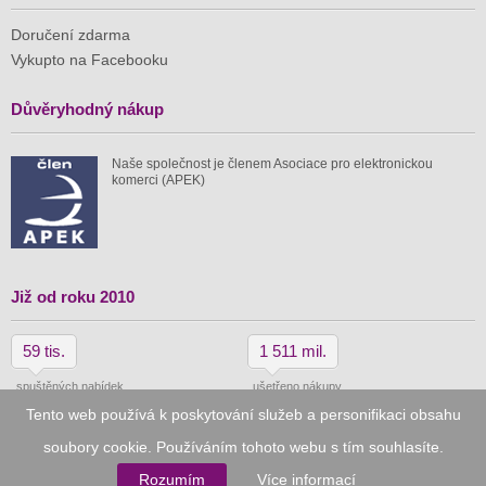
Doručení zdarma
Vykupto na Facebooku
Důvěryhodný nákup
Naše společnost je členem Asociace pro elektronickou
komerci (APEK)
Již od roku 2010
59 tis.
1 511 mil.
spuštěných nabídek
ušetřeno nákupy
Tento web používá k poskytování služeb a personifikaci obsahu
soubory cookie. Používáním tohoto webu s tím souhlasíte.
© 2010–2026
Vykupto.cz
, Všechna práva vyhrazena.
Rozumím
Více informací
Podmínky užití
Zpracování osobních údajů