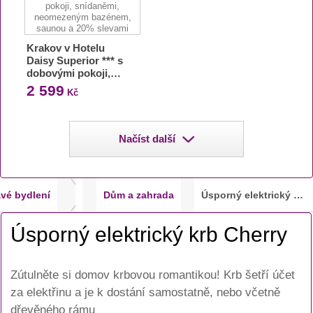
Krakov v Hotelu
Daisy Superior *** s
dobovými pokoji,…
2 599
Kč
Načíst další
vé bydlení
Dům a zahrada
Úsporný elektrický krb Cherry
Úsporný elektrický krb Cherry
Zútulněte si domov krbovou romantikou! Krb šetří účet
za elektřinu a je k dostání samostatně, nebo včetně
dřevěného rámu