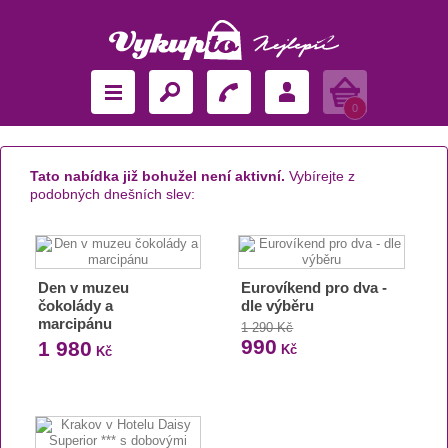
Košík
0
Tato nabídka již bohužel není aktivní.
Vybírejte z
podobných dnešních slev:
Den v muzeu
Eurovíkend pro dva -
čokolády a
dle výběru
marcipánu
1 290 Kč
990
1 980
Kč
Kč