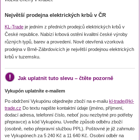
Největší prodejna elektrických krbů v ČR
KL-Trade
je jedním z předních prodejců elektrických krbů v
České republice. Nabízí krbová ostění kvalitní české výroby
různých typů, barev a provedení. Nově otevřená vzorková
prodejna v Brně-Zábrdovicích je největší prodejnou elektrických
krbů v tuzemsku.
Jak uplatnit tuto slevu – čtěte pozorně
Vykupón uplatníte e-mailem
Po obdržení Vykupónu objednejte zboží na e-mailu
kl-trade@kl-
trade.cz
Do textu napište kontaktní údaje (jméno, příjmení,
dodací adresa, telefonní číslo, neboť jsou nezbytné pro potřeby
přepravce) a kód Vykupónu. Uveďte způsob odběru zboží
(osobně, nebo přepravní službou PPL). Poštovné je již zahrnuto
ve Vykupónech za 5 240 Kč a 11 640 Kč. Osobní odběr na