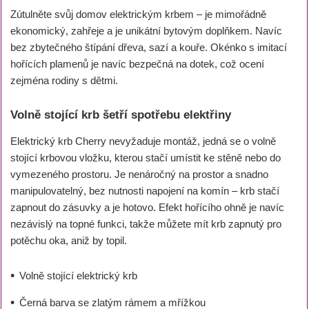
Zútulněte svůj domov elektrickým krbem – je mimořádně
ekonomický, zahřeje a je unikátní bytovým doplňkem. Navíc
bez zbytečného štípání dřeva, sazí a kouře. Okénko s imitací
hořících plamenů je navíc bezpečná na dotek, což ocení
zejména rodiny s dětmi.
Volně stojící krb šetří spotřebu elektřiny
Elektrický krb Cherry nevyžaduje montáž, jedná se o volně
stojící krbovou vložku, kterou stačí umístit ke stěně nebo do
vymezeného prostoru. Je nenáročný na prostor a snadno
manipulovatelný, bez nutnosti napojení na komín – krb stačí
zapnout do zásuvky a je hotovo. Efekt hořícího ohně je navíc
nezávislý na topné funkci, takže můžete mít krb zapnutý pro
potěchu oka, aniž by topil.
Volně stojící elektrický krb
Černá barva se zlatým rámem a mřížkou