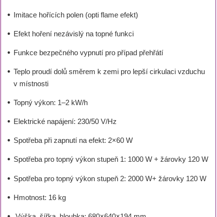
Imitace hořících polen (opti flame efekt)
Efekt hoření nezávislý na topné funkci
Funkce bezpečného vypnutí pro případ přehřátí
Teplo proudí dolů směrem k zemi pro lepší cirkulaci vzduchu
v místnosti
Topný výkon: 1–2 kW/h
Elektrické napájení: 230/50 V/Hz
Spotřeba při zapnutí na efekt: 2×60 W
Spotřeba pro topný výkon stupeň 1: 1000 W + žárovky 120 W
Spotřeba pro topný výkon stupeň 2: 2000 W+ žárovky 120 W
Hmotnost: 16 kg
Výška, šířka, hloubka: 680×640×194 mm