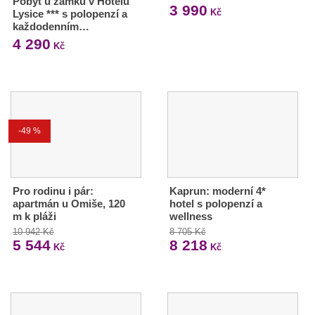
Pobyt u zámku v Hotelu
3 990
Kč
Lysice *** s polopenzí a
každodenním…
4 290
Kč
-49 %
Pro rodinu i pár:
Kaprun: moderní 4*
apartmán u Omiše, 120
hotel s polopenzí a
m k pláži
wellness
10 942 Kč
8 705 Kč
5 544
8 218
Kč
Kč