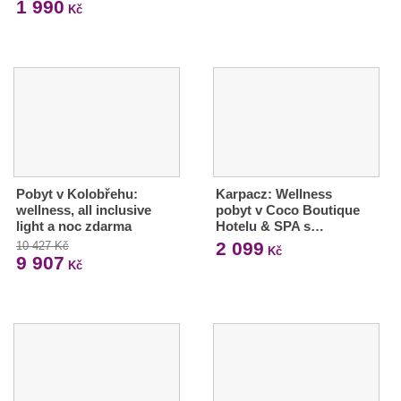
1 990
Kč
Pobyt v Kolobřehu:
Karpacz: Wellness
wellness, all inclusive
pobyt v Coco Boutique
light a noc zdarma
Hotelu & SPA s…
2 099
10 427 Kč
Kč
9 907
Kč