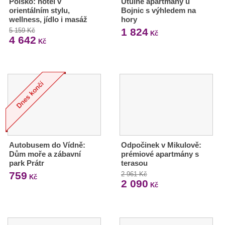
Polsko: hotel v
Útulné apartmány u
orientálním stylu,
Bojnic s výhledem na
wellness, jídlo i masáž
hory
1 824
5 159 Kč
Kč
4 642
Kč
Autobusem do Vídně:
Odpočinek v Mikulově:
Dům moře a zábavní
prémiové apartmány s
park Prátr
terasou
759
2 961 Kč
Kč
2 090
Kč