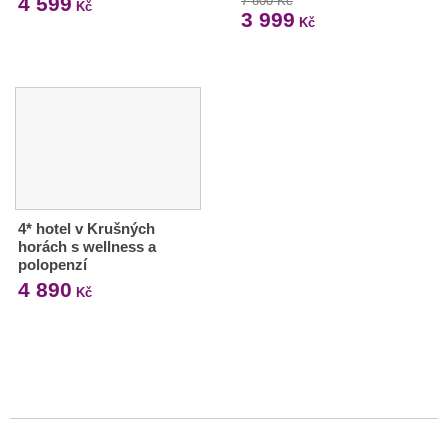
4 599
7 800 Kč
Kč
3 999
Kč
4* hotel v Krušných
horách s wellness a
polopenzí
4 890
Kč