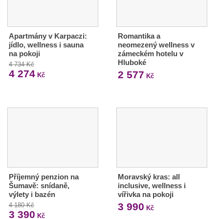
Apartmány v Karpaczi:
Romantika a
jídlo, wellness i sauna
neomezený wellness v
na pokoji
zámeckém hotelu v
Hluboké
4 734 Kč
4 274
2 577
Kč
Kč
Příjemný penzion na
Moravský kras: all
Šumavě: snídaně,
inclusive, wellness i
výlety i bazén
vířivka na pokoji
3 990
4 180 Kč
Kč
3 390
Kč