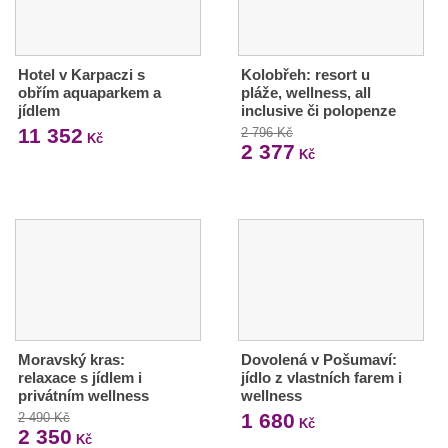
Hotel v Karpaczi s
Kolobřeh: resort u
obřím aquaparkem a
pláže, wellness, all
jídlem
inclusive či polopenze
11 352
2 796 Kč
Kč
2 377
Kč
Moravský kras:
Dovolená v Pošumaví:
relaxace s jídlem i
jídlo z vlastních farem i
privátním wellness
wellness
1 680
2 490 Kč
Kč
2 350
Kč