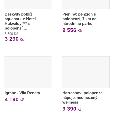
Beskydy poblíž
Pieniny: penzion s
aquaparku: Hotel
polopenzí, 7 km od
Hukvaldy *** s
národního parku
polopenzí,…
9 556
Kč
3 590 Kč
3 290
Kč
Igrane - Vila Renata
Harrachov: polopenze,
nápoje, neomezený
4 190
Kč
wellness
9 390
Kč