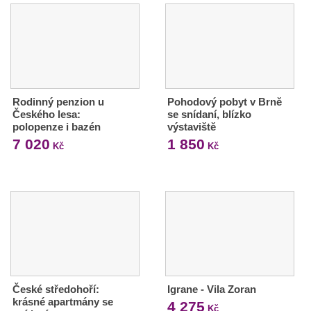
Rodinný penzion u
Pohodový pobyt v Brně
Českého lesa:
se snídaní, blízko
polopenze i bazén
výstaviště
7 020
1 850
Kč
Kč
České středohoří:
Igrane - Vila Zoran
krásné apartmány se
4 275
Kč