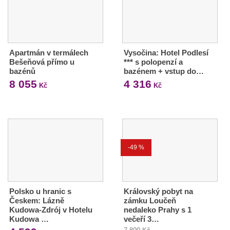
Apartmán v termálech
Vysočina: Hotel Podlesí
Bešeňová přímo u
*** s polopenzí a
bazénů
bazénem + vstup do…
8 055
4 316
Kč
Kč
-49 %
Polsko u hranic s
Královský pobyt na
Českem: Lázně
zámku Loučeň
Kudowa-Zdrój v Hotelu
nedaleko Prahy s 1
Kudowa …
večeří 3…