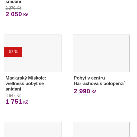
snídaní
2 270 Kč
2 050
Kč
-52 %
Maďarský Miskolc:
Pobyt v centru
wellness pobyt se
Harrachova s polopenzí
snídaní
2 990
Kč
3 647 Kč
1 751
Kč