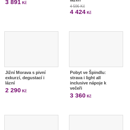
3 891
Kč
4 596 Kč
4 424
Kč
Jižní Morava s pivní
Pobyt ve Špindlu:
exkurzí, degustací i
strava i light all
lázní
inclusive nápoje k
večeři
2 290
Kč
3 360
Kč