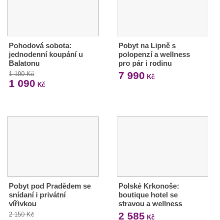
Pohodová sobota:
Pobyt na Lipně s
jednodenní koupání u
polopenzí a wellness
Balatonu
pro pár i rodinu
7 990
1 190 Kč
Kč
1 090
Kč
Pobyt pod Pradědem se
Polské Krkonoše:
snídaní i privátní
boutique hotel se
vířivkou
stravou a wellness
2 585
2 150 Kč
Kč