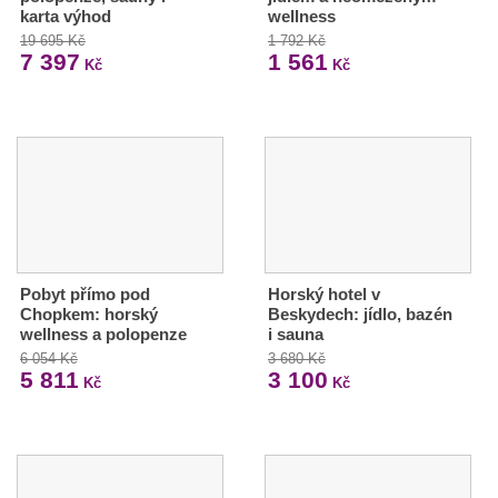
karta výhod
wellness
19 695 Kč
1 792 Kč
7 397
1 561
Kč
Kč
Pobyt přímo pod
Horský hotel v
Chopkem: horský
Beskydech: jídlo, bazén
wellness a polopenze
i sauna
6 054 Kč
3 680 Kč
5 811
3 100
Kč
Kč