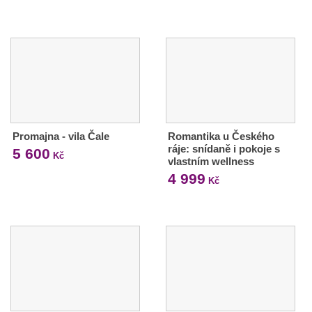
Promajna - vila Čale
Romantika u Českého
ráje: snídaně i pokoje s
5 600
Kč
vlastním wellness
4 999
Kč