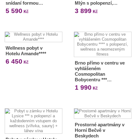
snídaní formou…
Mlýn s polopenzí,…
5 590
3 899
Kč
Kč
Wellness pobyt v
Hotelu Amande****
6 450
Kč
Brno přímo v centru ve
vyhlášeném
Cosmopolitan
Bobycentru ***…
1 990
Kč
Prostorné apartmány v
Horní Bečvě v
Beskydech