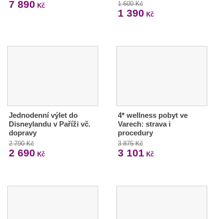
7 890
1 600 Kč
Kč
1 390
Kč
Jednodenní výlet do
4* wellness pobyt ve
Disneylandu v Paříži vč.
Varech: strava i
dopravy
procedury
2 790 Kč
3 875 Kč
2 690
3 101
Kč
Kč