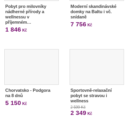
Pobyt pro milovníky
Moderní skandinávské
nádherné přírody a
domky na Baltu i vč.
wellnessu v
snídaně
příjemném…
7 756
Kč
1 846
Kč
Chorvatsko - Podgora
Sportovně-relaxační
na 8 dnů
pobyt se stravou i
wellness
5 150
Kč
2 599 Kč
2 349
Kč