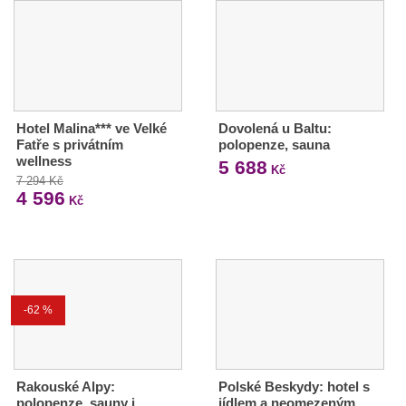
Hotel Malina*** ve Velké
Dovolená u Baltu:
Fatře s privátním
polopenze, sauna
wellness
5 688
Kč
7 294 Kč
4 596
Kč
-62 %
Rakouské Alpy:
Polské Beskydy: hotel s
polopenze, sauny i
jídlem a neomezeným