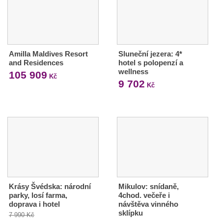
Amilla Maldives Resort
Sluneční jezera: 4*
and Residences
hotel s polopenzí a
wellness
105 909
Kč
9 702
Kč
Krásy Švédska: národní
Mikulov: snídaně,
parky, losí farma,
4chod. večeře i
doprava i hotel
návštěva vinného
sklípku
7 990 Kč