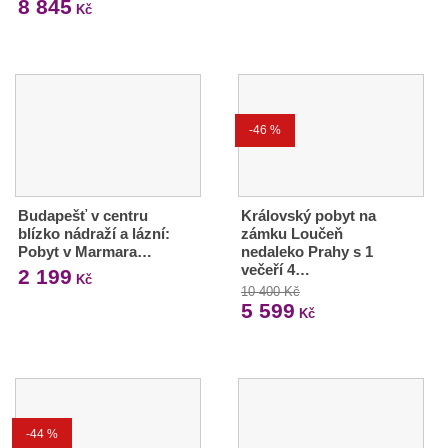
8 845
Kč
-46 %
Budapešť v centru
Královský pobyt na
blízko nádraží a lázní:
zámku Loučeň
Pobyt v Marmara…
nedaleko Prahy s 1
večeří 4…
2 199
Kč
10 400 Kč
5 599
Kč
-44 %