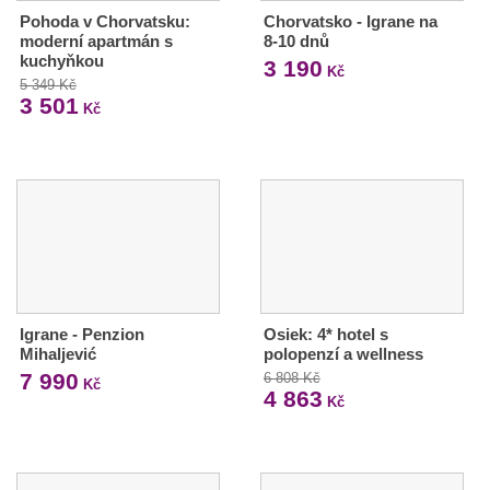
Pohoda v Chorvatsku:
Chorvatsko - Igrane na
moderní apartmán s
8-10 dnů
kuchyňkou
3 190
Kč
5 349 Kč
3 501
Kč
Igrane - Penzion
Osiek: 4* hotel s
Mihaljević
polopenzí a wellness
7 990
6 808 Kč
Kč
4 863
Kč