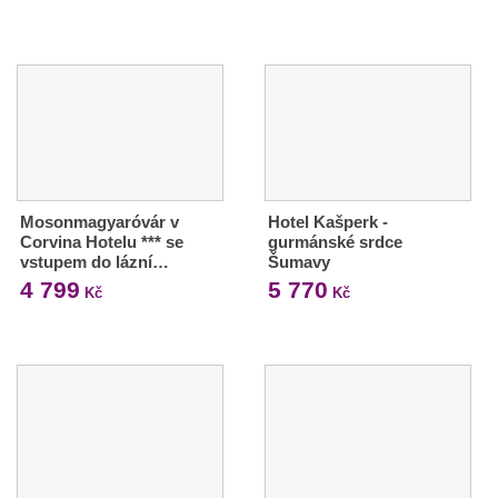
Mosonmagyaróvár v
Hotel Kašperk -
Corvina Hotelu *** se
gurmánské srdce
vstupem do lázní…
Šumavy
4 799
5 770
Kč
Kč