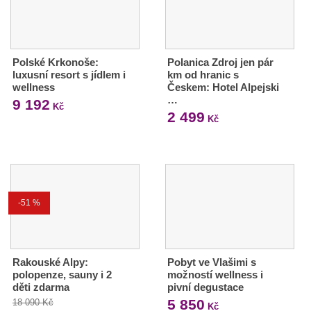
Polské Krkonoše:
Polanica Zdroj jen pár
luxusní resort s jídlem i
km od hranic s
wellness
Českem: Hotel Alpejski
…
9 192
Kč
2 499
Kč
-51 %
Rakouské Alpy:
Pobyt ve Vlašimi s
polopenze, sauny i 2
možností wellness i
děti zdarma
pivní degustace
5 850
18 090 Kč
Kč