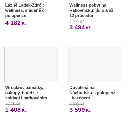
Lázně Lądek-Zdrój:
Wellness pobyt na
wellness, snídaně či
Rakovnicku: jídlo a až
polopenze
12 procedur
4 182
4 990 Kč
Kč
3 494
Kč
Wrocław: památky,
Dovolená na
nákupy, hotel se
Náchodsku s polopenzí
snídaní i parkováním
i bazénem
1 551 Kč
3 800 Kč
1 408
3 599
Kč
Kč