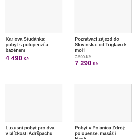
Karlova Studánka:
Poznávací zájezd do
pobyt s polopenzí a
Slovinska: od Triglavu k
bazénem
moři
4 490
7 590 Kč
Kč
7 290
Kč
Luxusní pobyt pro dva
Pobyt v Polanica Zdrój:
v blízkosti Adršpachu
polopenze, masáž i
lázeň