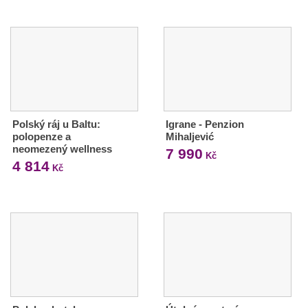
Polský ráj u Baltu:
Igrane - Penzion
polopenze a
Mihaljević
neomezený wellness
7 990
Kč
4 814
Kč