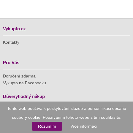
Vykupto.cz
Kontakty
Pro Vás
Doručení zdarma
Vykupto na Facebooku
Důvěryhodný nákup
Tento web používá k poskytování služeb a personifikaci obsahu
Naše společnost je členem Asociace pro elektronickou
komerci (APEK)
soubory cookie. Používáním tohoto webu s tím souhlasíte.
Rozumím
Více informací