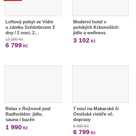
Loftový pobyt ve Vídni
Moderní hotel v
u zámku Schönbrunn 3
polských Krkonoších:
dny / 2 noci, 2…
jídlo a wellness
3 102
12 200 Kč
Kč
6 799
Kč
Relax v Rožnově pod
7 nocí na Makarské či
Radhoštěm: jídlo,
Omišské riviéře vč.
sauna i bazén
dopravy
1 990
6 990 Kč
Kč
6 799
Kč