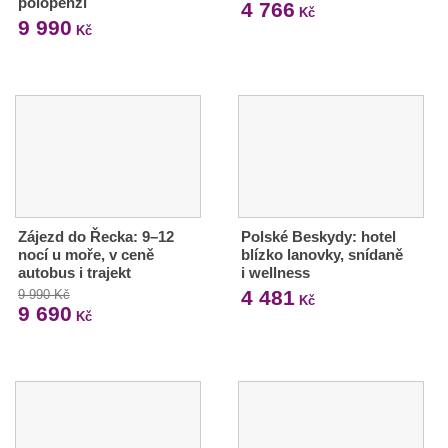
polopenzí
4 766
Kč
9 990
Kč
Zájezd do Řecka: 9–12
Polské Beskydy: hotel
nocí u moře, v ceně
blízko lanovky, snídaně
autobus i trajekt
i wellness
4 481
9 990 Kč
Kč
9 690
Kč