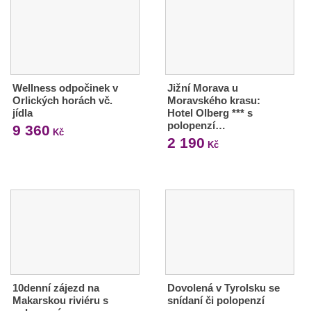
Wellness odpočinek v
Jižní Morava u
Orlických horách vč.
Moravského krasu:
jídla
Hotel Olberg *** s
polopenzí…
9 360
Kč
2 190
Kč
10denní zájezd na
Dovolená v Tyrolsku se
Makarskou riviéru s
snídaní či polopenzí