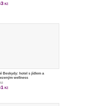
63
Kč
é Beskydy: hotel s jídlem a
ezeným wellness
 Kč
61
Kč