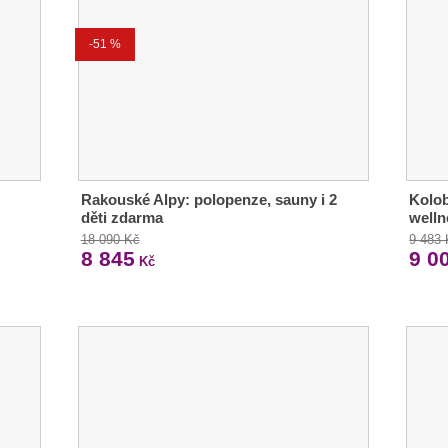
-51 %
Rakouské Alpy: polopenze, sauny i 2
Kolob
děti zdarma
welln
18 090 Kč
9 483
8 845
9 0
Kč