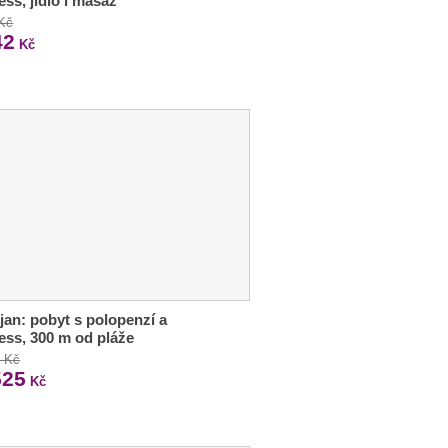
ess, jídlo i masáž
 Kč
42
Kč
jan: pobyt s polopenzí a
ess, 300 m od pláže
3 Kč
525
Kč