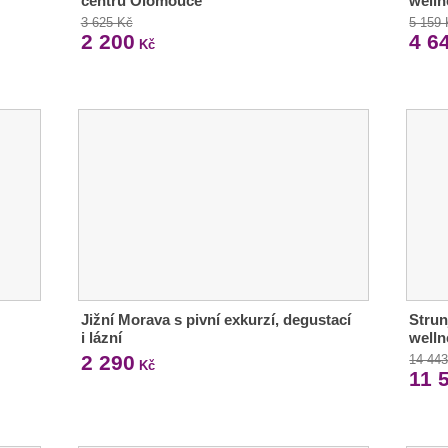
centru Olomouce
welln
3 625 Kč
5 159
2 200
4 6
Kč
Jižní Morava s pivní exkurzí, degustací
Strun
i lázní
welln
2 290
14 44
Kč
11 