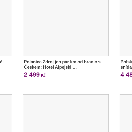
či
Polanica Zdroj jen pár km od hranic s
Polsk
Českem: Hotel Alpejski …
snída
2 499
4 4
Kč