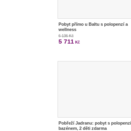
Pobyt přímo u Baltu s polopenzí a
wellness
6 136 Kč
5 711
Kč
Pobřeží Jadranu: pobyt s polopenzí
bazénem, 2 děti zdarma