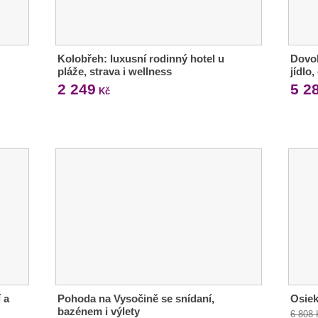
Kolobřeh: luxusní rodinný hotel u
Dovol
pláže, strava i wellness
jídlo
2 249
5 2
Kč
 a
Pohoda na Vysočině se snídaní,
Osiek
bazénem i výlety
6 808