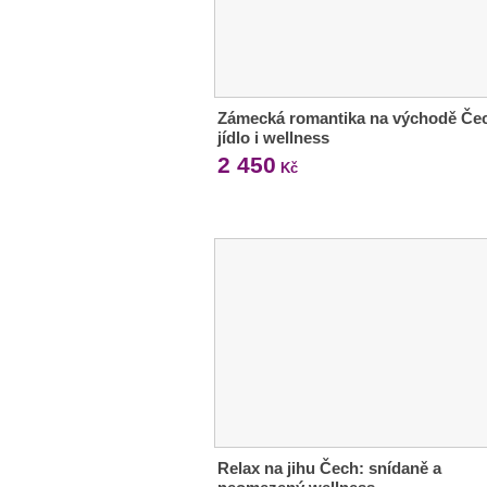
Zámecká romantika na východě Če
jídlo i wellness
2 450
Kč
Relax na jihu Čech: snídaně a