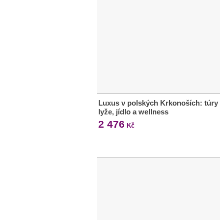
Luxus v polských Krkonoších: túry 
lyže, jídlo a wellness
2 476
Kč