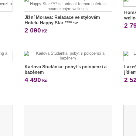
Horsk
Jižní Morava: Relaxace ve stylovém
welln
Hotelu Happy Star **** se…
2 7
2 090
Kč
Karlova Studánka: pobyt s polopenzí a
Láze
bazénem
jídle
4 490
2 5
Kč