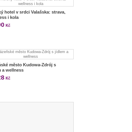
ý hotel v srdci Valašska: strava,
ess i kola
90
Kč
ňské město Kudowa-Zdrój s
m a wellness
28
Kč