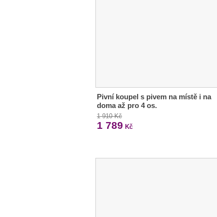
Pivní koupel s pivem na místě i na
doma až pro 4 os.
1 910 Kč
1 789
Kč