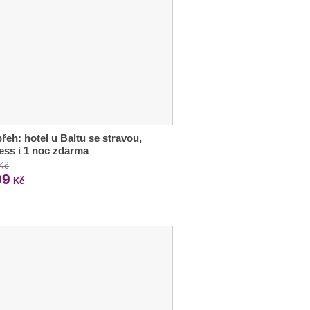
řeh: hotel u Baltu se stravou,
ess i 1 noc zdarma
 Kč
09
Kč