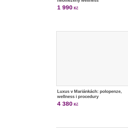
neomezený wellness
1 990
Kč
Luxus v Mariánkách: polopenze,
wellness i procedury
4 380
Kč