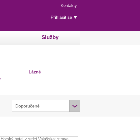
Menu
Kontakty
rychlého
Uživatelské
přístupu
Přihlásit se
menu
Služby
Lázně
e
Doporučené