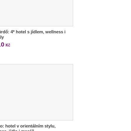
rdő: 4* hotel s jídlem, wellness i
ly
10
Kč
o: hotel v orientálním stylu,