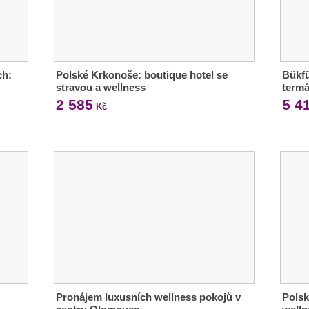
ch:
Polské Krkonoše: boutique hotel se
Bükfü
stravou a wellness
termá
2 585
5 4
Kč
Pronájem luxusních wellness pokojů v
Polsk