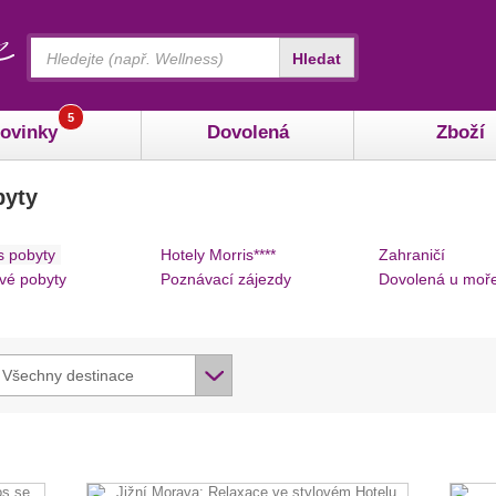
Vyhledávání
Hledat
5
ovinky
Dovolená
Zboží
byty
s pobyty
Hotely Morris****
Zahraničí
vé pobyty
Poznávací zájezdy
Dovolená u moř
Všechny destinace