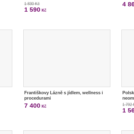
4 8
1 830 Kč
1 590
Kč
Františkovy Lázně s jídlem, wellness i
Polsk
procedurami
neom
7 400
1 792
Kč
1 5