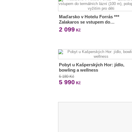
Maďarsko v Hotelu Forrás ***
Zalakaros se vstupem do…
2 099
Kč
Pobyt u Kašperských Hor: jídlo,
bowling a wellness
6 180 Kč
5 990
Kč