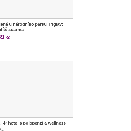
ená u národního parku Triglav:
, dítě zdarma
89
Kč
: 4* hotel s polopenzí a wellness
 Kč