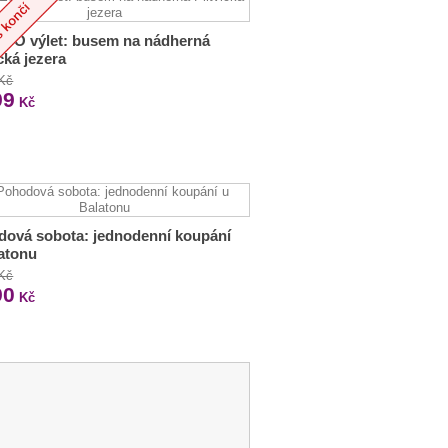
CO výlet: busem na nádherná
ická jezera
 Kč
99
Kč
ová sobota: jednodenní koupání
atonu
 Kč
90
Kč