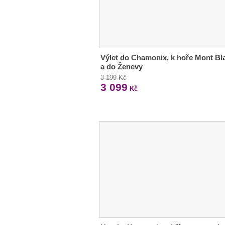
Výlet do Chamonix, k hoře Mont Bl
a do Ženevy
3 199 Kč
3 099
Kč