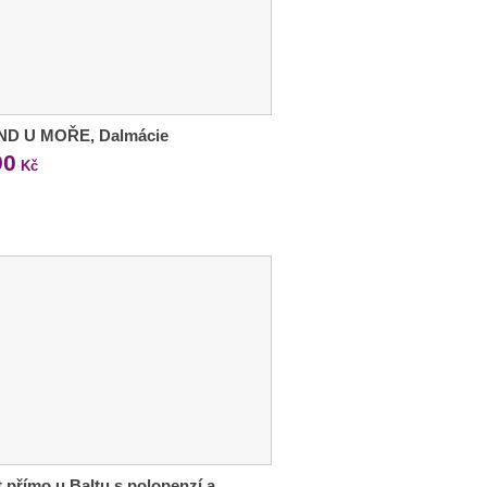
ND U MOŘE, Dalmácie
90
Kč
 přímo u Baltu s polopenzí a