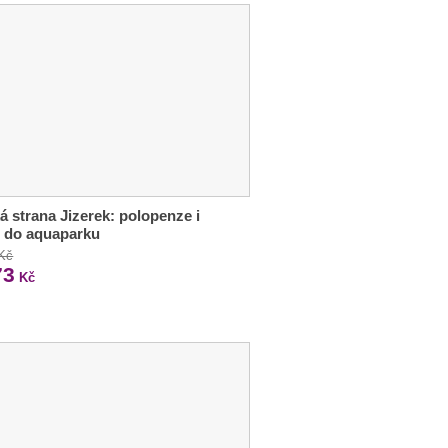
á strana Jizerek: polopenze i
 do aquaparku
 Kč
73
Kč