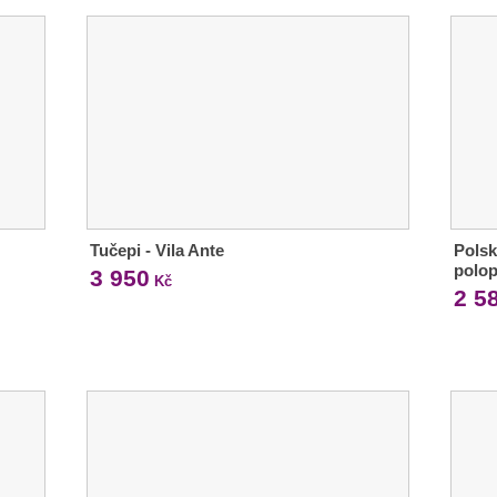
Tučepi - Vila Ante
Polsk
polop
3 950
Kč
2 5