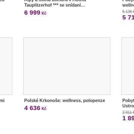
Tauplitzerhof *** se snídaní…
welln
6 999
6 136
Kč
5 7
ími
Polské Krkonoše: wellness, polopenze
Pobyt
Ustro
4 636
Kč
2 011 
1 8