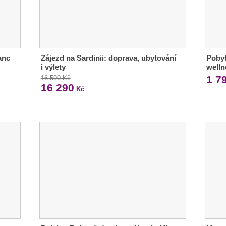
anc
Zájezd na Sardinii: doprava, ubytování
Pobyt
i výlety
welln
1 7
16 590 Kč
16 290
Kč