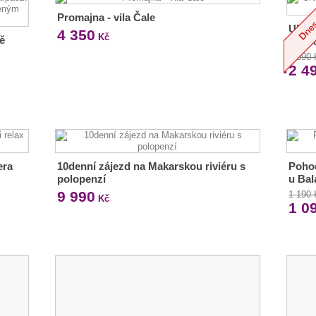
Promajna - vila Čale
UNES
4 350
Kč
ě
Plitv
2 690
2 4
era
10denní zájezd na Makarskou riviéru s
Pohod
polopenzí
u Bal
9 990
1 190
Kč
1 0