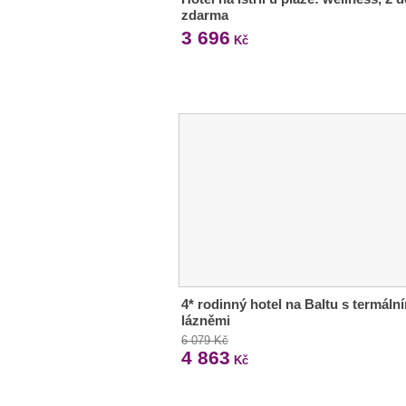
zdarma
3 696
Kč
4* rodinný hotel na Baltu s termáln
lázněmi
6 079 Kč
4 863
Kč