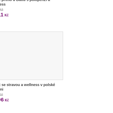
ess
 Kč
11
Kč
 se stravou a wellness v polské
ni
Kč
96
Kč