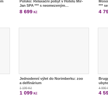
em
Polsko: Relaxační pobyt v Hotelu Mir-
Moso
Jan SPA *** s neomezeným…
*** s
8 699
4 7
Kč
Jednodenní výlet do Norimberku: zoo
Brugg
a delfinárium
ubyto
1 199 Kč
4 990
1 099
4 5
Kč