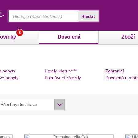
Vyhledávání
Hledat
5
ovinky
Dovolená
Zboží
s pobyty
Hotely Morris****
Zahraničí
vé pobyty
Poznávací zájezdy
Dovolená u moř
Všechny destinace