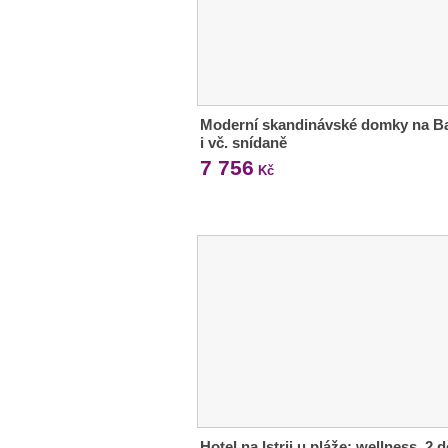
Moderní skandinávské domky na Ba
i vč. snídaně
7 756
Kč
Hotel na Istrii u pláže: wellness, 2 d