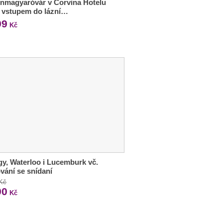
nmagyaróvár v Corvina Hotelu
e vstupem do lázní…
99
Kč
y, Waterloo i Lucemburk vč.
vání se snídaní
 Kč
90
Kč