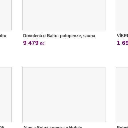
ltu
Dovolená u Baltu: polopenze, sauna
VÍKE
9 479
1 6
Kč
ěti
Alpy a Solná komora v Hotelu
Pobyt