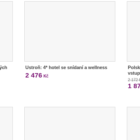
hých
Ustroň: 4* hotel se snídaní a wellness
Polsk
vstup
2 476
Kč
2 172
1 8