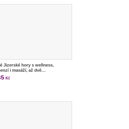
é Jizerské hory s wellness,
enzí i masáží, až dvě…
85
Kč