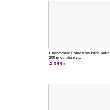
Chorvatsko: Poloostrov Istrie pou
200 m od pláže v…
4 099
Kč