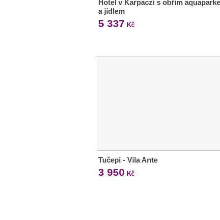
Hotel v Karpaczi s obřím aquapark
a jídlem
5 337
Kč
Tučepi - Vila Ante
3 950
Kč