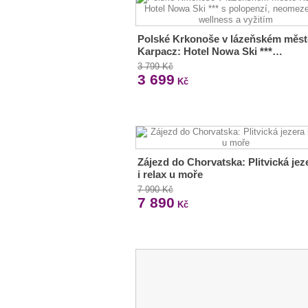
Polské Krkonoše v lázeňském měst
Karpacz: Hotel Nowa Ski ***…
3 799 Kč
3 699
Kč
Zájezd do Chorvatska: Plitvická jez
i relax u moře
7 990 Kč
7 890
Kč