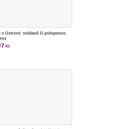
 v Ustroni: snídaně či polopenze,
ess
97
Kč