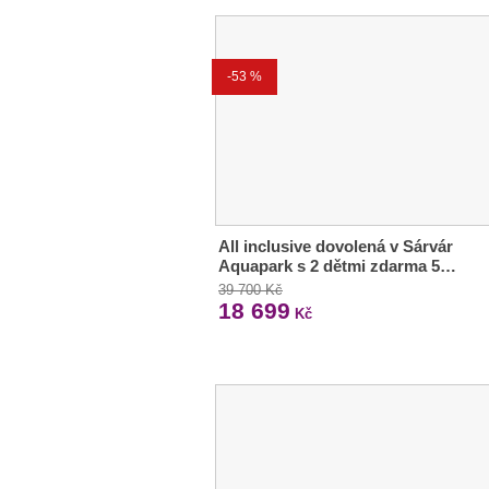
-53 %
All inclusive dovolená v Sárvár
Aquapark s 2 dětmi zdarma 5…
39 700 Kč
18 699
Kč