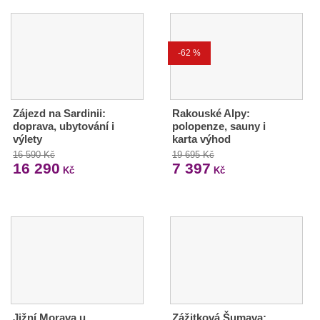
-62 %
Zájezd na Sardinii:
Rakouské Alpy:
doprava, ubytování i
polopenze, sauny i
výlety
karta výhod
16 590 Kč
19 695 Kč
16 290
7 397
Kč
Kč
Jižní Morava u
Zážitková Šumava: