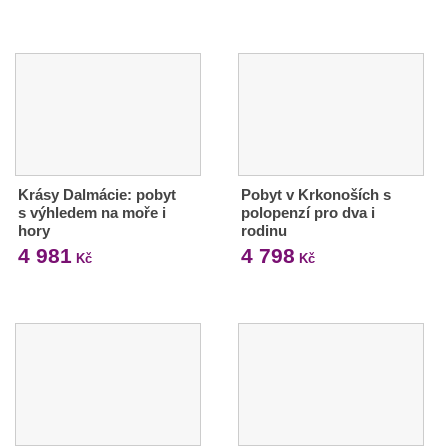
Krásy Dalmácie: pobyt
Pobyt v Krkonoších s
s výhledem na moře i
polopenzí pro dva i
hory
rodinu
4 981
4 798
Kč
Kč