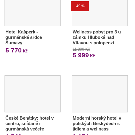
-49 %
Hotel Kašperk -
Wellness pobyt pro 3 u
gurmánské srdce
zámku Hluboká nad
Šumavy
Vltavou s polopenzí…
5 770
11 800 Kč
Kč
5 999
Kč
České Benátky: hotel v
Moderní horský hotel v
centru, snídaně i
polských Beskydech s
gurmánská večeře
jídlem a wellness