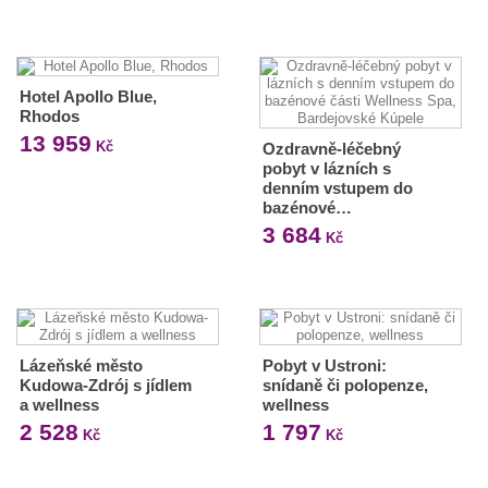
Hotel Apollo Blue,
Rhodos
13 959
Kč
Ozdravně-léčebný
pobyt v lázních s
denním vstupem do
bazénové…
3 684
Kč
Lázeňské město
Pobyt v Ustroni:
Kudowa-Zdrój s jídlem
snídaně či polopenze,
a wellness
wellness
2 528
1 797
Kč
Kč