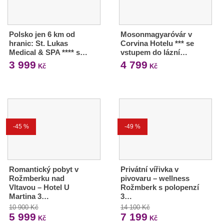
Polsko jen 6 km od
Mosonmagyaróvár v
hranic: St. Lukas
Corvina Hotelu *** se
Medical & SPA **** s…
vstupem do lázní…
3 999
4 799
Kč
Kč
-45 %
-49 %
Romantický pobyt v
Privátní vířivka v
Rožmberku nad
pivovaru – wellness
Vltavou – Hotel U
Rožmberk s polopenzí
Martina 3…
3…
10 900 Kč
14 100 Kč
5 999
7 199
Kč
Kč