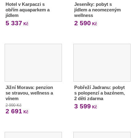
Hotel v Karpaczi s
Jeseníky: pobyt s
obřím aquaparkem a
jídlem a neomezeným
jídlem
wellness
5 337
2 590
Kč
Kč
Jižní Morava: penzion
Pobřeží Jadranu: pobyt
se stravou, wellness a
s polopenzí a bazénem,
vínem
2 děti zdarma
3 599
2 990 Kč
Kč
2 691
Kč