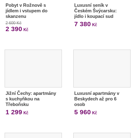
Pobyt v Rožnově s
Luxusní seník v
jídlem i vstupem do
Českém Švýcarsku:
skanzenu
jídlo i koupací sud
7 380
2 600 Kč
Kč
2 390
Kč
Jižní Čechy: apartmány
Luxusní apartmány v
s kuchyňkou na
Beskydech až pro 6
Třeboňsku
osob
1 299
5 960
Kč
Kč