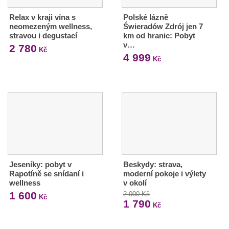
Relax v kraji vína s
Polské lázně
neomezeným wellness,
Świeradów Zdrój jen 7
stravou i degustací
km od hranic: Pobyt
v…
2 780
Kč
4 999
Kč
Jeseníky: pobyt v
Beskydy: strava,
Rapotíně se snídaní i
moderní pokoje i výlety
wellness
v okolí
1 600
2 000 Kč
Kč
1 790
Kč