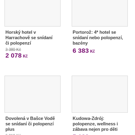
Horský hotel v
Portorož: 4* hotel se
Harrachově se snídaní
snídaní nebo polopenzí,
či polopenzí
bazény
6 383
3 380 Kč
Kč
2 078
Kč
Dovolená v Bašce Vodě
Kudowa-Zdrój:
se snídaní či polopenzí
polopenze, wellness i
plus
zábava nejen pro děti