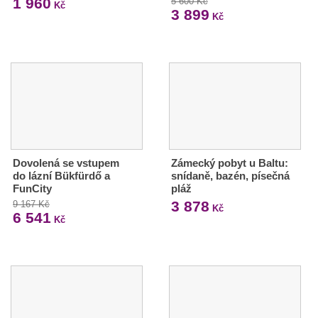
1 960
5 600 Kč
Kč
3 899
Kč
Dovolená se vstupem
Zámecký pobyt u Baltu:
do lázní Bükfürdő a
snídaně, bazén, písečná
FunCity
pláž
3 878
9 167 Kč
Kč
6 541
Kč