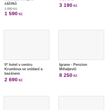
zážitků
3 190
Kč
1 990 Kč
1 590
Kč
5* hotel v centru
Igrane - Penzion
Krumlova se snídaní a
Mihaljević
bazénem
8 250
Kč
2 690
Kč