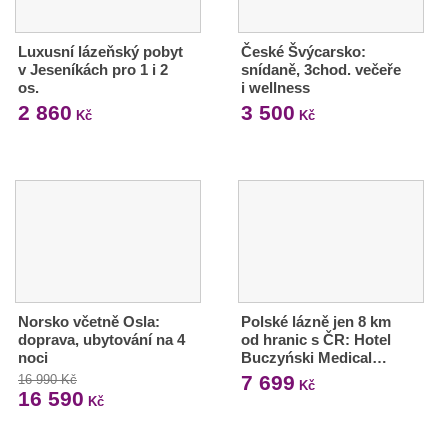
Luxusní lázeňský pobyt
České Švýcarsko:
v Jeseníkách pro 1 i 2
snídaně, 3chod. večeře
os.
i wellness
2 860
3 500
Kč
Kč
Norsko včetně Osla:
Polské lázně jen 8 km
doprava, ubytování na 4
od hranic s ČR: Hotel
noci
Buczyński Medical…
7 699
16 990 Kč
Kč
16 590
Kč