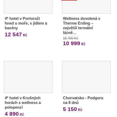
4* hotel v Portoroži
Wellness dovolená v
hned u moře, s jídlem a
Therme Erding –
bazény
největší termální
lázně…
12 547
Kč
18 700 Kč
10 999
Kč
4* hotel v Krušných
Chorvatsko - Podgora
horách s wellness a
na 8 dnů
polopenzí
5 150
Kč
4 890
Kč