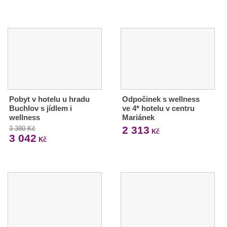
Pobyt v hotelu u hradu
Odpočinek s wellness
Buchlov s jídlem i
ve 4* hotelu v centru
wellness
Mariánek
2 313
3 380 Kč
Kč
3 042
Kč