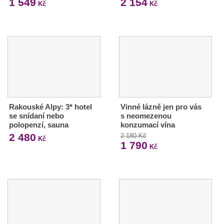
1 549
2 154
Kč
Kč
Rakouské Alpy: 3* hotel
Vinné lázně jen pro vás
se snídaní nebo
s neomezenou
polopenzí, sauna
konzumací vína
2 480
2 180 Kč
Kč
1 790
Kč