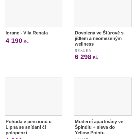
Igrane - Vila Renata
Dovolená ve Štúrově s
jídlem a neomezeným
4 190
Kč
wellness
6 954 Kč
6 298
Kč
Pohoda v penzionu u
Moderní apartmány ve
Lipna se snídaní či
Špindlu + sleva do
polopenzí
Yellow Pointu