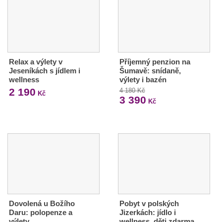
Relax a výlety v
Příjemný penzion na
Jeseníkách s jídlem i
Šumavě: snídaně,
wellness
výlety i bazén
2 190
4 180 Kč
Kč
3 390
Kč
Dovolená u Božího
Pobyt v polských
Daru: polopenze a
Jizerkách: jídlo i
výlety
wellness, děti zdarma