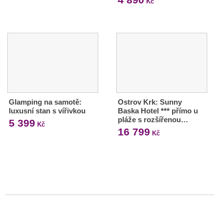
Kč
Glamping na samotě:
Ostrov Krk: Sunny
luxusní stan s vířivkou
Baska Hotel *** přímo u
pláže s rozšířenou…
5 399
Kč
16 799
Kč