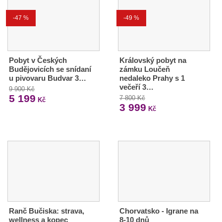
-47 %
-49 %
Pobyt v Českých
Královský pobyt na
Budějovicích se snídaní
zámku Loučeň
u pivovaru Budvar 3…
nedaleko Prahy s 1
večeří 3…
9 900 Kč
5 199
7 800 Kč
Kč
3 999
Kč
Ranč Bučiska: strava,
Chorvatsko - Igrane na
wellness a kopec
8-10 dnů