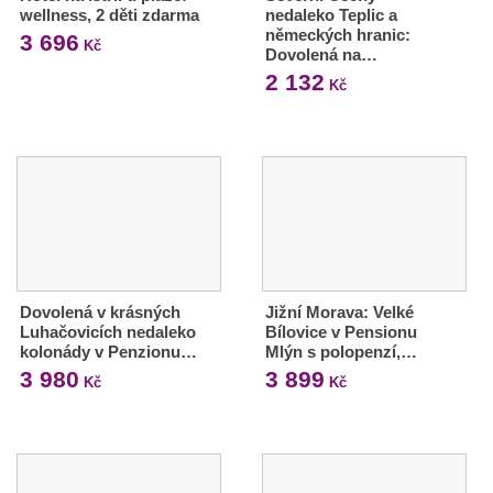
wellness, 2 děti zdarma
nedaleko Teplic a
německých hranic:
3 696
Kč
Dovolená na…
2 132
Kč
Dovolená v krásných
Jižní Morava: Velké
Luhačovicích nedaleko
Bílovice v Pensionu
kolonády v Penzionu…
Mlýn s polopenzí,…
3 980
3 899
Kč
Kč