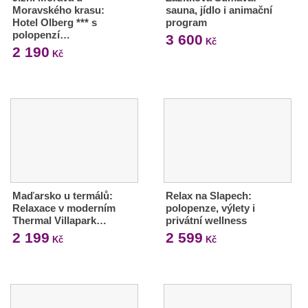
Moravského krasu:
sauna, jídlo i animační
Hotel Olberg *** s
program
polopenzí…
3 600
Kč
2 190
Kč
Maďarsko u termálů:
Relax na Slapech:
Relaxace v moderním
polopenze, výlety i
Thermal Villapark…
privátní wellness
2 199
2 599
Kč
Kč