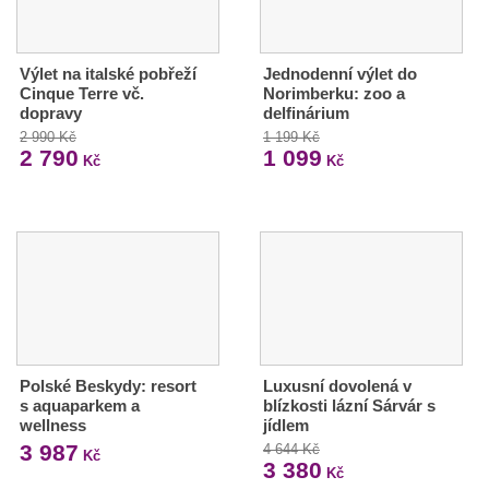
Výlet na italské pobřeží
Jednodenní výlet do
Cinque Terre vč.
Norimberku: zoo a
dopravy
delfinárium
2 990 Kč
1 199 Kč
2 790
1 099
Kč
Kč
Polské Beskydy: resort
Luxusní dovolená v
s aquaparkem a
blízkosti lázní Sárvár s
wellness
jídlem
3 987
4 644 Kč
Kč
3 380
Kč