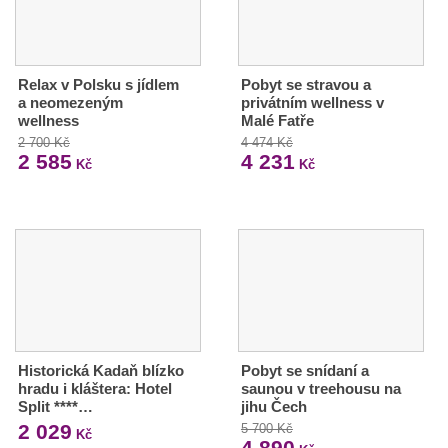
Relax v Polsku s jídlem
Pobyt se stravou a
a neomezeným
privátním wellness v
wellness
Malé Fatře
2 700 Kč
4 474 Kč
2 585
4 231
Kč
Kč
Historická Kadaň blízko
Pobyt se snídaní a
hradu i kláštera: Hotel
saunou v treehousu na
Split ****…
jihu Čech
2 029
5 700 Kč
Kč
4 890