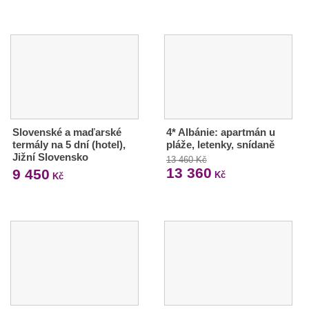
Slovenské a maďarské
4* Albánie: apartmán u
termály na 5 dní (hotel),
pláže, letenky, snídaně
Jižní Slovensko
13 460 Kč
13 360
9 450
Kč
Kč