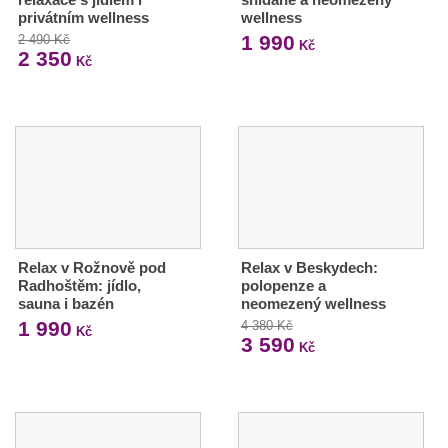
privátním wellness
wellness
1 990
2 490 Kč
Kč
2 350
Kč
Relax v Rožnově pod
Relax v Beskydech:
Radhoštěm: jídlo,
polopenze a
sauna i bazén
neomezený wellness
1 990
4 380 Kč
Kč
3 590
Kč