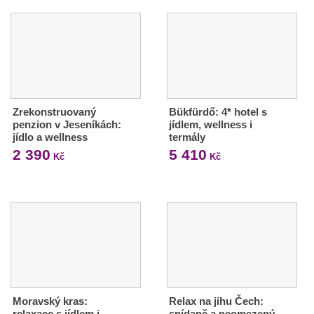
Zrekonstruovaný
Bükfürdő: 4* hotel s
penzion v Jeseníkách:
jídlem, wellness i
jídlo a wellness
termály
2 390
5 410
Kč
Kč
Moravský kras:
Relax na jihu Čech:
relaxace s jídlem i
snídaně a neomezený