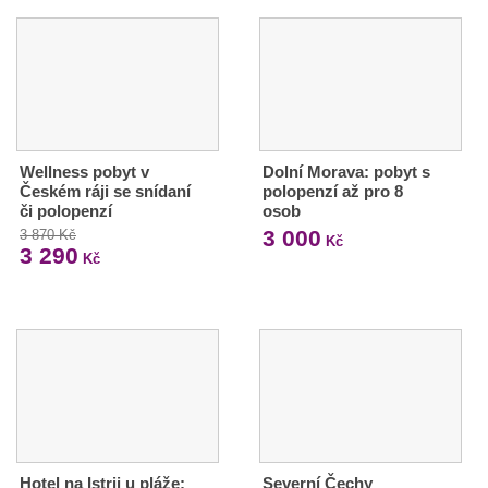
Wellness pobyt v
Dolní Morava: pobyt s
Českém ráji se snídaní
polopenzí až pro 8
či polopenzí
osob
3 000
3 870 Kč
Kč
3 290
Kč
Hotel na Istrii u pláže:
Severní Čechy