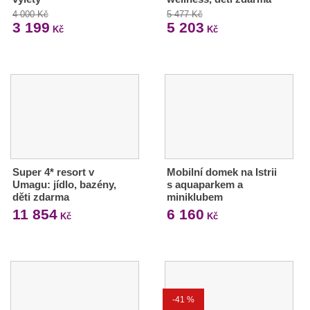
4 000 Kč
5 477 Kč
3 199
5 203
Kč
Kč
Super 4* resort v
Mobilní domek na Istrii
Umagu: jídlo, bazény,
s aquaparkem a
děti zdarma
miniklubem
11 854
6 160
Kč
Kč
-41 %