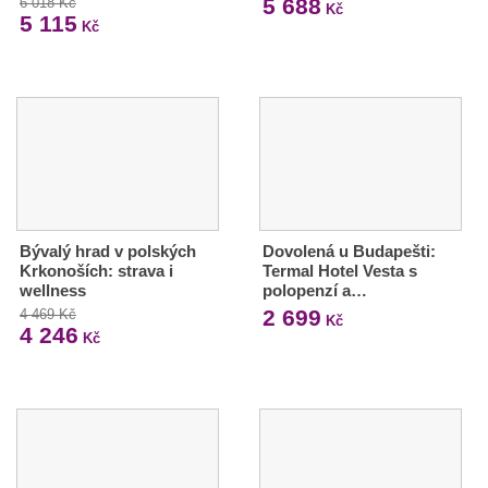
5 688
6 018 Kč
Kč
5 115
Kč
Bývalý hrad v polských
Dovolená u Budapešti:
Krkonoších: strava i
Termal Hotel Vesta s
wellness
polopenzí a…
2 699
4 469 Kč
Kč
4 246
Kč