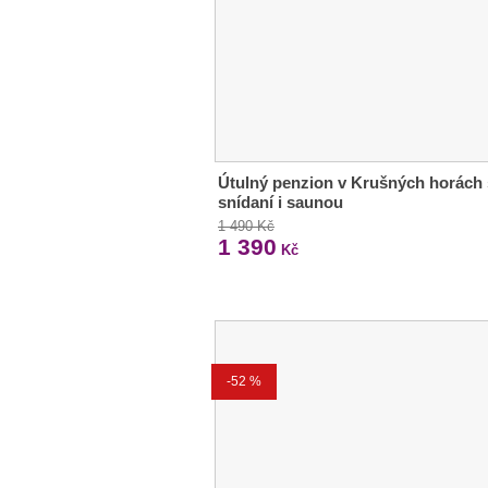
Útulný penzion v Krušných horách 
snídaní i saunou
1 490 Kč
1 390
Kč
-52 %