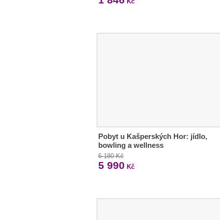
Kč
Pobyt u Kašperských Hor: jídlo,
bowling a wellness
6 180 Kč
5 990
Kč