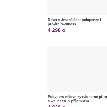
Relax v Jeseníkách: polopenze i
privátní wellness
4 298
Kč
Pobyt pro milovníky nádherné přír
a wellnessu v příjemném…
1 846