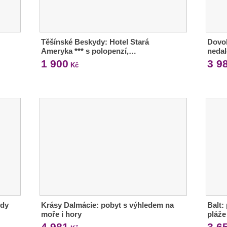
Těšínské Beskydy: Hotel Stará
Dovol
Ameryka *** s polopenzí,…
neda
1 900
3 9
Kč
ody
Krásy Dalmácie: pobyt s výhledem na
Balt:
moře i hory
pláže
4 981
3 6