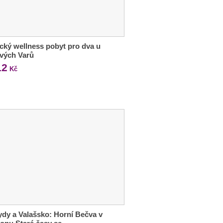
ký wellness pobyt pro dva u
vých Varů
12
Kč
dy a Valašsko: Horní Bečva v