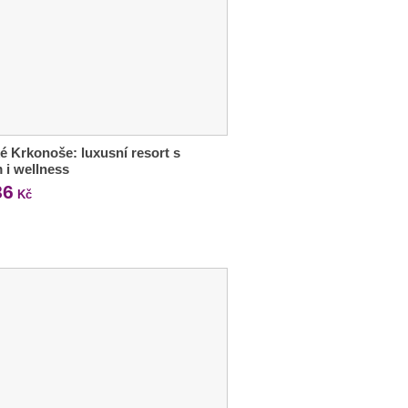
é Krkonoše: luxusní resort s
m i wellness
86
Kč