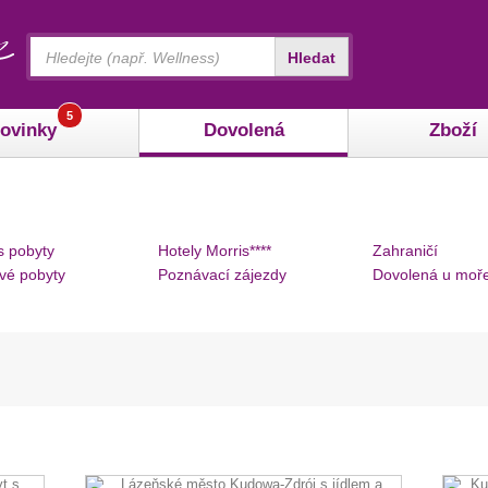
Vyhledávání
Hledat
5
ovinky
Dovolená
Zboží
s pobyty
Hotely Morris****
Zahraničí
vé pobyty
Poznávací zájezdy
Dovolená u moř