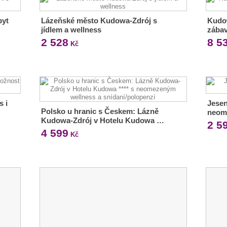
byt
Lázeňské město Kudowa-Zdrój s
Kudow
jídlem a wellness
zábav
2 528
8 5
Kč
s i
Jesen
Polsko u hranic s Českem: Lázně
neom
Kudowa-Zdrój v Hotelu Kudowa …
2 5
4 599
Kč