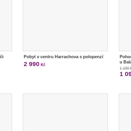
či
Pobyt v centru Harrachova s polopenzí
Pohod
u Bal
2 990
Kč
1 190
1 0