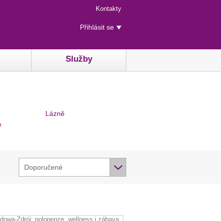
Menu
Kontakty
rychlého
Uživatelské
přístupu
Přihlásit se
menu
Služby
Lázně
e
Doporučené