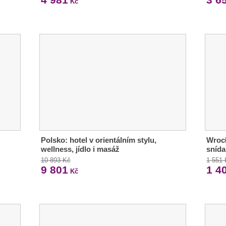
Kč
Polsko: hotel v orientálním stylu,
Wrocł
wellness, jídlo i masáž
snída
10 893 Kč
1 551
9 801
1 4
Kč