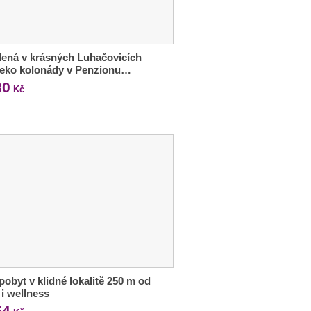
ená v krásných Luhačovicích
leko kolonády v Penzionu…
80
Kč
 pobyt v klidné lokalitě 250 m od
 i wellness
54