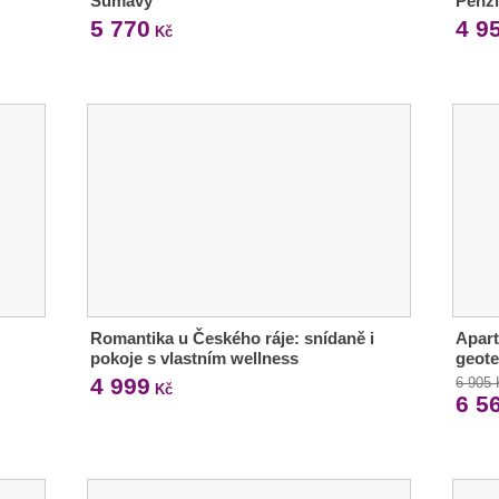
Šumavy
Penz
5 770
4 9
Kč
Romantika u Českého ráje: snídaně i
Apar
pokoje s vlastním wellness
geote
4 999
6 905
Kč
6 5