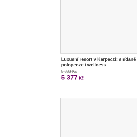
Luxusní resort v Karpaczi: snídaně 
polopenze i wellness
5 883 Kč
5 377
Kč