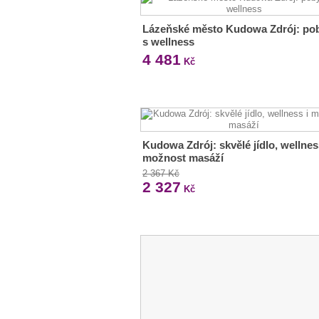
Lázeňské město Kudowa Zdrój: po
s wellness
4 481
Kč
Kudowa Zdrój: skvělé jídlo, wellnes
možnost masáží
2 367 Kč
2 327
Kč