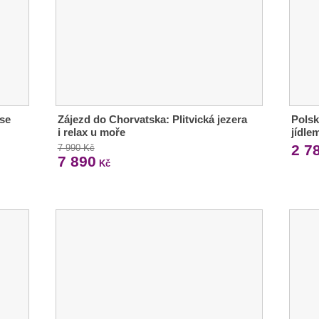
se
Zájezd do Chorvatska: Plitvická jezera
Polsk
i relax u moře
jídle
2 7
7 990 Kč
7 890
Kč