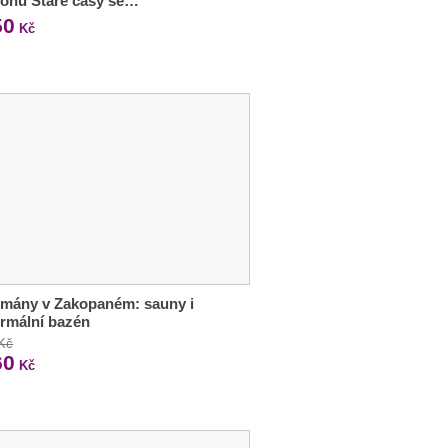
ionu Staré časy se…
50
Kč
tmány v Zakopaném: sauny i
rmální bazén
 Kč
60
Kč