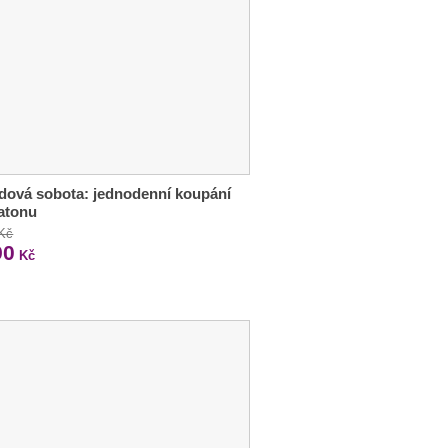
ová sobota: jednodenní koupání
atonu
 Kč
90
Kč