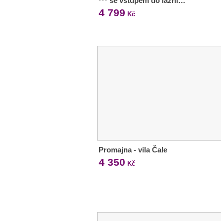
*** se vstupem do lázní…
4 799
Kč
Promajna - vila Čale
4 350
Kč