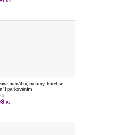
Kč
aw: památky, nákupy, hotel se
ní i parkováním
 Kč
08
Kč