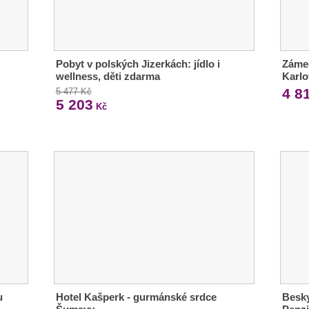
Pobyt v polských Jizerkách: jídlo i
Zámec
wellness, děti zdarma
Karlo
4 8
5 477 Kč
5 203
Kč
u
Hotel Kašperk - gurmánské srdce
Besky