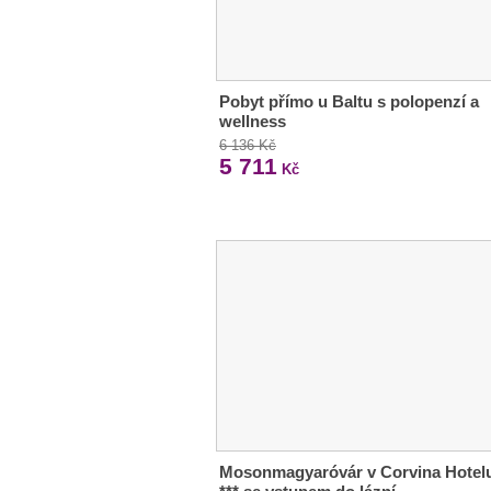
Pobyt přímo u Baltu s polopenzí a
wellness
6 136 Kč
5 711
Kč
Mosonmagyaróvár v Corvina Hotel