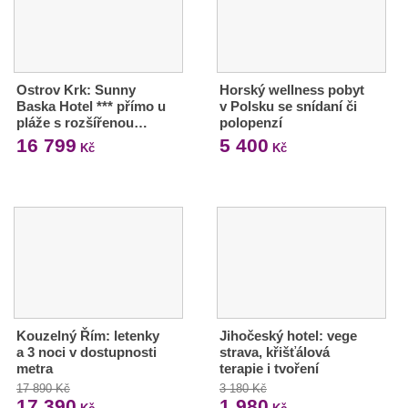
Ostrov Krk: Sunny
Horský wellness pobyt
Baska Hotel *** přímo u
v Polsku se snídaní či
pláže s rozšířenou…
polopenzí
16 799
5 400
Kč
Kč
Kouzelný Řím: letenky
Jihočeský hotel: vege
a 3 noci v dostupnosti
strava, křišťálová
metra
terapie i tvoření
17 890 Kč
3 180 Kč
17 390
1 980