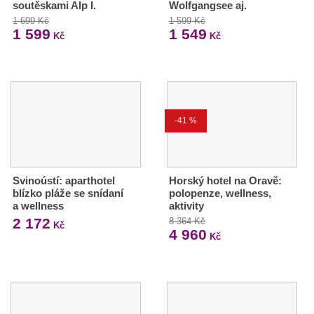
soutěskami Alp I.
Wolfgangsee aj.
1 699 Kč
1 599 Kč
1 599
1 549
Kč
Kč
-41 %
Svinoústí: aparthotel
Horský hotel na Oravě:
blízko pláže se snídaní
polopenze, wellness,
a wellness
aktivity
2 172
8 364 Kč
Kč
4 960
Kč