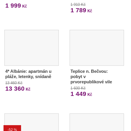
1 999
1 910 Kč
Kč
1 789
Kč
4* Albánie: apartmán u
Teplice n. Bečvou:
pláže, letenky, snídaně
pobyt v
prvorepublikové vile
13 460 Kč
13 360
1 600 Kč
Kč
1 449
Kč
-52 %