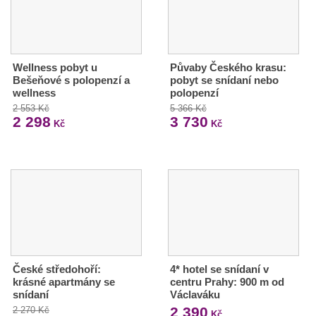
Wellness pobyt u
Půvaby Českého krasu:
Bešeňové s polopenzí a
pobyt se snídaní nebo
wellness
polopenzí
2 553 Kč
5 366 Kč
2 298
3 730
Kč
Kč
České středohoří:
4* hotel se snídaní v
krásné apartmány se
centru Prahy: 900 m od
snídaní
Václaváku
2 390
2 270 Kč
Kč