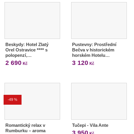
Beskydy: Hotel Zlatý
Pustevny: Prostřední
Orel Ostravice **** s
Bečva v historickém
polopenzí,…
horském Hotelu…
2 690
3 120
Kč
Kč
-49 %
Romantický relax v
Tučepi - Vila Ante
Rumburku – aroma
3 950
Kč