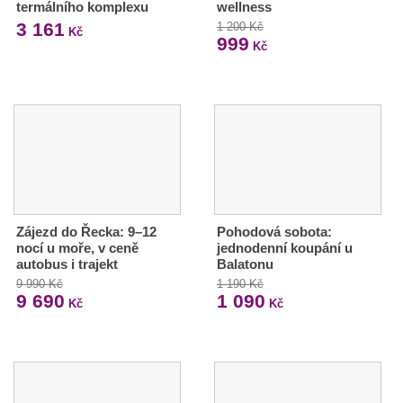
termálního komplexu
wellness
3 161
1 200 Kč
Kč
999
Kč
Zájezd do Řecka: 9–12
Pohodová sobota:
nocí u moře, v ceně
jednodenní koupání u
autobus i trajekt
Balatonu
9 990 Kč
1 190 Kč
9 690
1 090
Kč
Kč