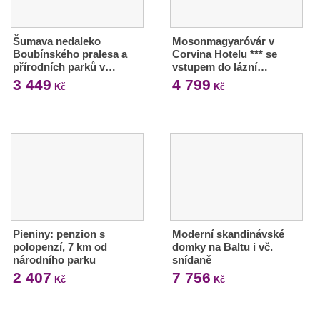
Šumava nedaleko
Mosonmagyaróvár v
Boubínského pralesa a
Corvina Hotelu *** se
přírodních parků v…
vstupem do lázní…
3 449
4 799
Kč
Kč
Pieniny: penzion s
Moderní skandinávské
polopenzí, 7 km od
domky na Baltu i vč.
národního parku
snídaně
2 407
7 756
Kč
Kč