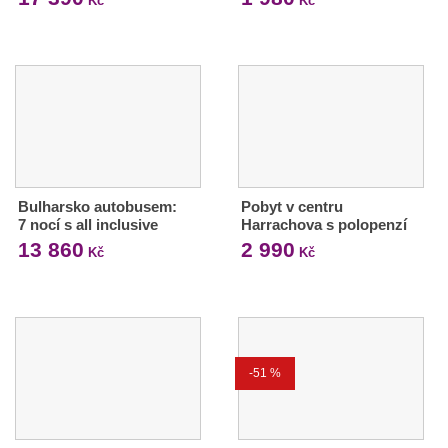
Kč
Kč
Bulharsko autobusem:
Pobyt v centru
7 nocí s all inclusive
Harrachova s polopenzí
13 860
2 990
Kč
Kč
-51 %