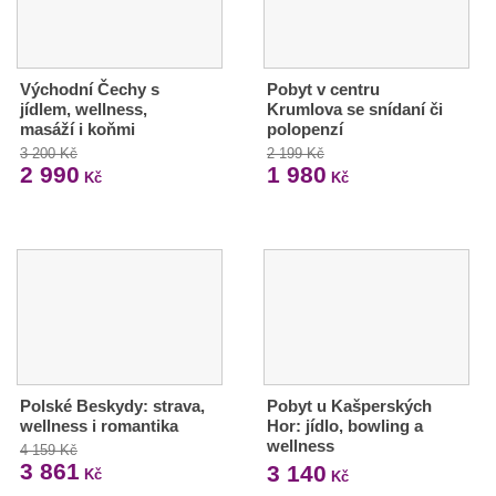
Východní Čechy s
Pobyt v centru
jídlem, wellness,
Krumlova se snídaní či
masáží i koňmi
polopenzí
3 200 Kč
2 199 Kč
2 990
1 980
Kč
Kč
Polské Beskydy: strava,
Pobyt u Kašperských
wellness i romantika
Hor: jídlo, bowling a
wellness
4 159 Kč
3 861
3 140
Kč
Kč