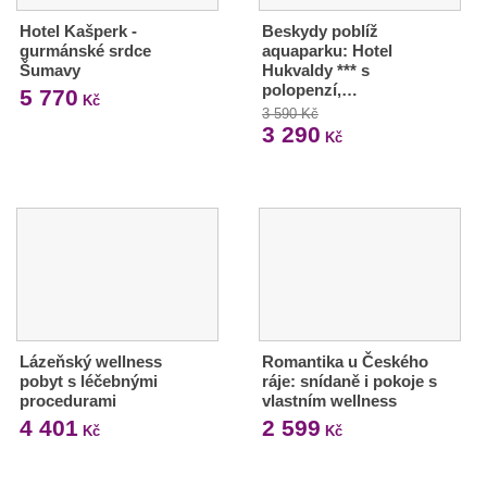
Hotel Kašperk -
Beskydy poblíž
gurmánské srdce
aquaparku: Hotel
Šumavy
Hukvaldy *** s
polopenzí,…
5 770
Kč
3 590 Kč
3 290
Kč
Lázeňský wellness
Romantika u Českého
pobyt s léčebnými
ráje: snídaně i pokoje s
procedurami
vlastním wellness
4 401
2 599
Kč
Kč