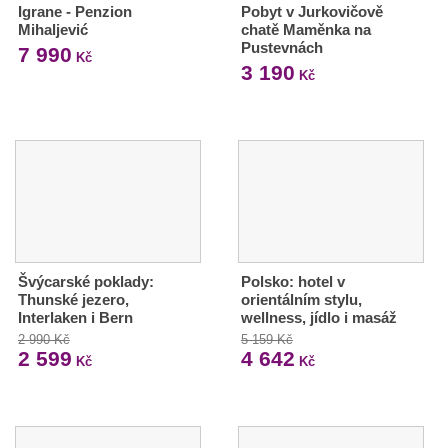
Igrane - Penzion
Pobyt v Jurkovičově
Mihaljević
chatě Maměnka na
Pustevnách
7 990
Kč
3 190
Kč
Švýcarské poklady:
Polsko: hotel v
Thunské jezero,
orientálním stylu,
Interlaken i Bern
wellness, jídlo i masáž
2 990 Kč
5 159 Kč
2 599
4 642
Kč
Kč