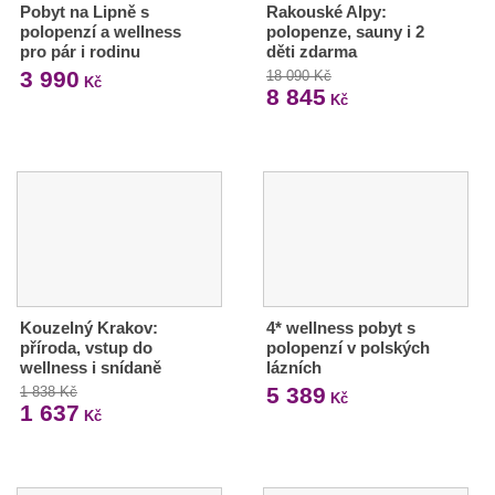
Pobyt na Lipně s
Rakouské Alpy:
polopenzí a wellness
polopenze, sauny i 2
pro pár i rodinu
děti zdarma
3 990
18 090 Kč
Kč
8 845
Kč
Kouzelný Krakov:
4* wellness pobyt s
příroda, vstup do
polopenzí v polských
wellness i snídaně
lázních
5 389
1 838 Kč
Kč
1 637
Kč