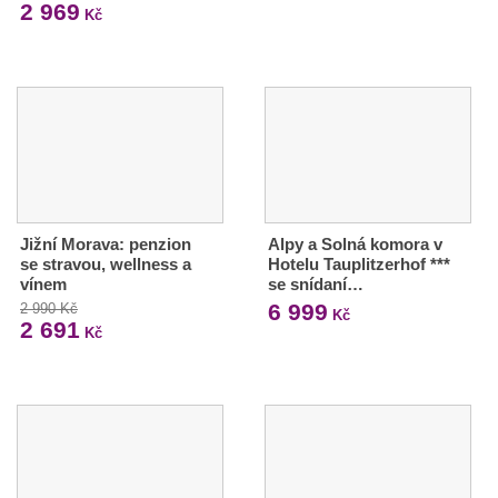
2 969
Kč
Jižní Morava: penzion
Alpy a Solná komora v
se stravou, wellness a
Hotelu Tauplitzerhof ***
vínem
se snídaní…
6 999
2 990 Kč
Kč
2 691
Kč