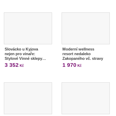
Slovácko u Kyjova
Moderní wellness
nejen pro vinaře:
resort nedaleko
Stylové Vinné sklepy…
Zakopaného vč. stravy
3 352
1 970
Kč
Kč