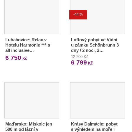
-44 %
Luhačovice: Relax v
Loftový pobyt ve Vídni
Hotelu Harmonie *** s
u zámku Schönbrunn 3
all inclusive…
dny / 2 noci, 2…
6 750
12 200 Kč
Kč
6 799
Kč
Maďarsko: Miskolc jen
Krásy Dalmácie: pobyt
500 m od lázní v
s výhledem na moře i