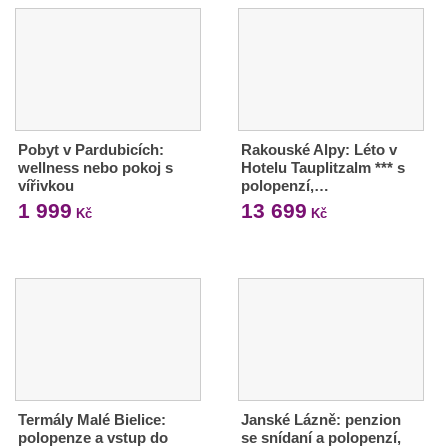
Pobyt v Pardubicích:
Rakouské Alpy: Léto v
wellness nebo pokoj s
Hotelu Tauplitzalm *** s
vířivkou
polopenzí,…
1 999
13 699
Kč
Kč
Termály Malé Bielice:
Janské Lázně: penzion
polopenze a vstup do
se snídaní a polopenzí,