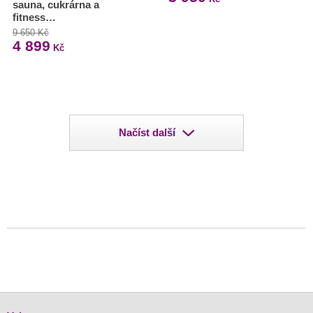
sauna, cukrárna a
fitness…
9 650 Kč
4 899
Kč
Načíst další