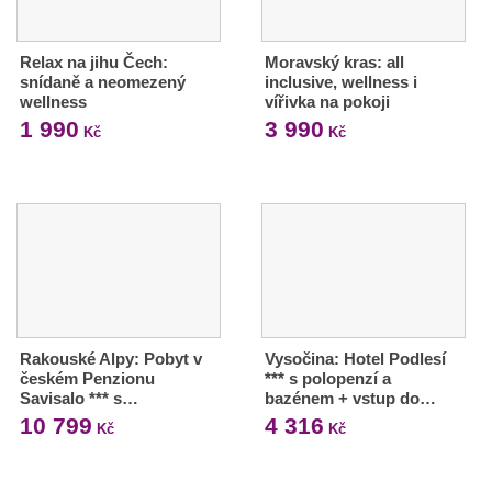
Relax na jihu Čech:
Moravský kras: all
snídaně a neomezený
inclusive, wellness i
wellness
vířivka na pokoji
1 990
3 990
Kč
Kč
Rakouské Alpy: Pobyt v
Vysočina: Hotel Podlesí
českém Penzionu
*** s polopenzí a
Savisalo *** s…
bazénem + vstup do…
10 799
4 316
Kč
Kč