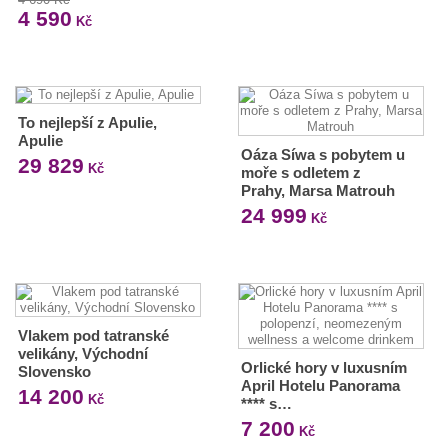
4 590
Kč
To nejlepší z Apulie,
Apulie
Oáza Síwa s pobytem u
29 829
Kč
moře s odletem z
Prahy, Marsa Matrouh
24 999
Kč
Vlakem pod tatranské
velikány, Východní
Orlické hory v luxusním
Slovensko
April Hotelu Panorama
14 200
Kč
**** s…
7 200
Kč