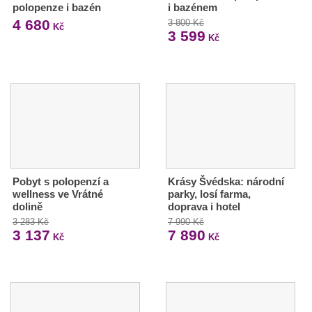
polopenze i bazén
i bazénem
4 680
3 800 Kč
Kč
3 599
Kč
Pobyt s polopenzí a
Krásy Švédska: národní
wellness ve Vrátné
parky, losí farma,
dolině
doprava i hotel
3 283 Kč
7 990 Kč
3 137
7 890
Kč
Kč