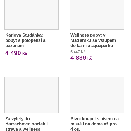
Karlova Studánka:
Wellness pobyt v
pobyt s polopenzí a
Maďarsku se vstupem
bazénem
do lázní a aquaparku
4 490
5 447 Kč
Kč
4 839
Kč
Za výlety do
Pivní koupel s pivem na
Harrachova: nocleh i
místě i na doma až pro
strava a wellness
4 os.