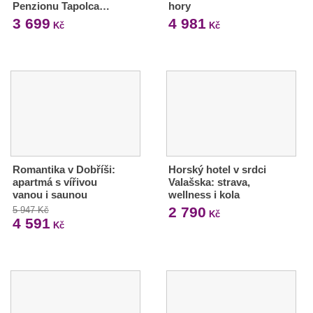
Penzionu Tapolca…
hory
3 699
4 981
Kč
Kč
Romantika v Dobříši:
Horský hotel v srdci
apartmá s vířivou
Valašska: strava,
vanou i saunou
wellness i kola
2 790
5 947 Kč
Kč
4 591
Kč