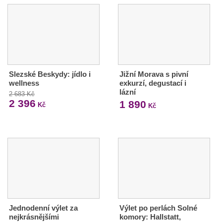
Slezské Beskydy: jídlo i
Jižní Morava s pivní
wellness
exkurzí, degustací i
lázní
2 683 Kč
2 396
1 890
Kč
Kč
Jednodenní výlet za
Výlet po perlách Solné
nejkrásnějšími
komory: Hallstatt,