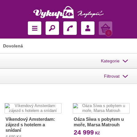
Košík
0
Dovolená
Kategorie
Filtrovat
Víkendový Amsterdam:
Oáza Síwa s pobytem u
zájezd s hotelem a
moře, Marsa Matrouh
snídaní
24 999
Kč
4 690 Kč