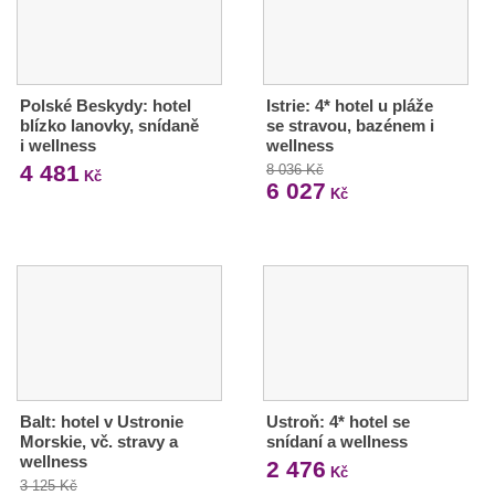
Polské Beskydy: hotel
Istrie: 4* hotel u pláže
blízko lanovky, snídaně
se stravou, bazénem i
i wellness
wellness
4 481
8 036 Kč
Kč
6 027
Kč
Balt: hotel v Ustronie
Ustroň: 4* hotel se
Morskie, vč. stravy a
snídaní a wellness
wellness
2 476
Kč
3 125 Kč