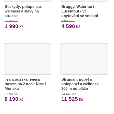
Beskydy: polopenze,
Bruggy, Waterloo i
wellness a slevy na
Lucemburk vč.
atrakce
ubytování se snídaní
2 245 Kč
4 990 Kč
1 990
4 590
Kč
Kč
Francouzská riviéra
Strunjan: pobyt s
busem na 2 noci: Nice i
polopenzí a wellness,
Monako
300 m od pláže
8 590 Kč
14 443 Kč
8 190
11 525
Kč
Kč