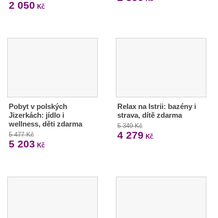
2 050
Kč
Pobyt v polských
Relax na Istrii: bazény i
Jizerkách: jídlo i
strava, dítě zdarma
wellness, děti zdarma
5 349 Kč
4 279
5 477 Kč
Kč
5 203
Kč