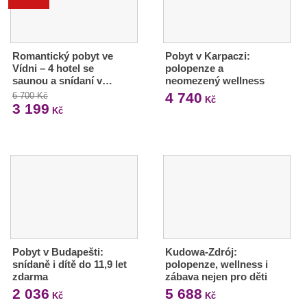
Romantický pobyt ve
Pobyt v Karpaczi:
Vídni – 4 hotel se
polopenze a
saunou a snídaní v…
neomezený wellness
4 740
6 700 Kč
Kč
3 199
Kč
Pobyt v Budapešti:
Kudowa-Zdrój:
snídaně i dítě do 11,9 let
polopenze, wellness i
zdarma
zábava nejen pro děti
2 036
5 688
Kč
Kč