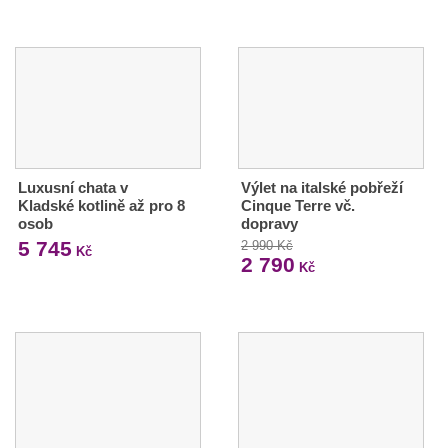
Luxusní chata v
Výlet na italské pobřeží
Kladské kotlině až pro 8
Cinque Terre vč.
osob
dopravy
5 745
2 990 Kč
Kč
2 790
Kč