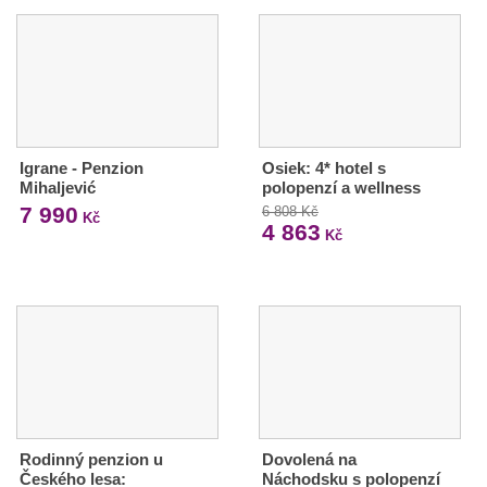
Igrane - Penzion
Osiek: 4* hotel s
Mihaljević
polopenzí a wellness
7 990
6 808 Kč
Kč
4 863
Kč
Rodinný penzion u
Dovolená na
Českého lesa:
Náchodsku s polopenzí