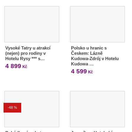
Vysoké Tatry u atrakcí
Polsko u hranic s
(nejen) pro rodiny v
Českem: Lázně
Hotelu Rysy *** s…
Kudowa-Zdrój v Hotelu
Kudowa …
4 899
Kč
4 599
Kč
-48 %