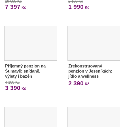
19 695 Kč
2 150 Kč
7 397
1 990
Kč
Kč
Příjemný penzion na
Zrekonstruovaný
Šumavě: snídaně,
penzion v Jeseníkách:
výlety i bazén
jídlo a wellness
2 390
4 180 Kč
Kč
3 390
Kč