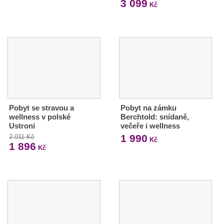
3 099
Kč
Pobyt se stravou a
Pobyt na zámku
wellness v polské
Berchtold: snídaně,
Ustroni
večeře i wellness
1 990
2 011 Kč
Kč
1 896
Kč