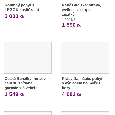
Rodinný pobyt s
Ranč Bučiska: strava,
LEGO® kostičkami
wellness a kopec
zážitků
3 000
Kč
1 990 Kč
1 590
Kč
České Benátky: hotel v
Krásy Dalmácie: pobyt
centru, snídaně i
s výhledem na moře i
gurmánská večeře
hory
1 549
4 981
Kč
Kč