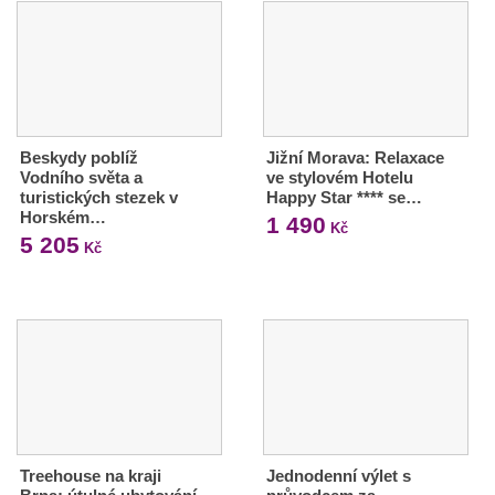
Beskydy poblíž
Jižní Morava: Relaxace
Vodního světa a
ve stylovém Hotelu
turistických stezek v
Happy Star **** se…
Horském…
1 490
Kč
5 205
Kč
Treehouse na kraji
Jednodenní výlet s