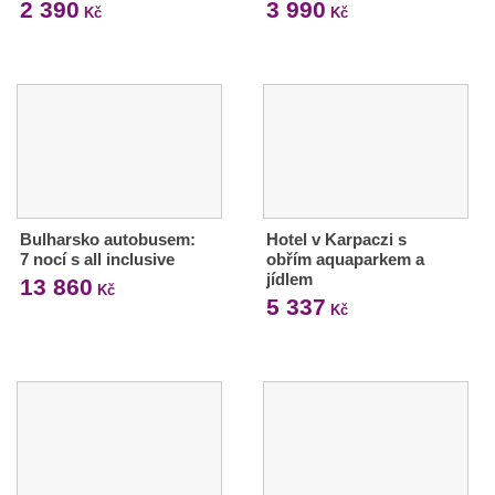
2 390
3 990
Kč
Kč
Bulharsko autobusem:
Hotel v Karpaczi s
7 nocí s all inclusive
obřím aquaparkem a
jídlem
13 860
Kč
5 337
Kč