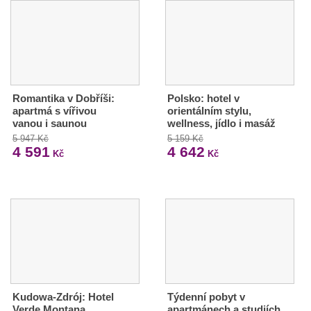
Romantika v Dobříši:
Polsko: hotel v
apartmá s vířivou
orientálním stylu,
vanou i saunou
wellness, jídlo i masáž
5 947 Kč
5 159 Kč
4 591
4 642
Kč
Kč
Kudowa-Zdrój: Hotel
Týdenní pobyt v
Verde Montana
apartmánech a studiích