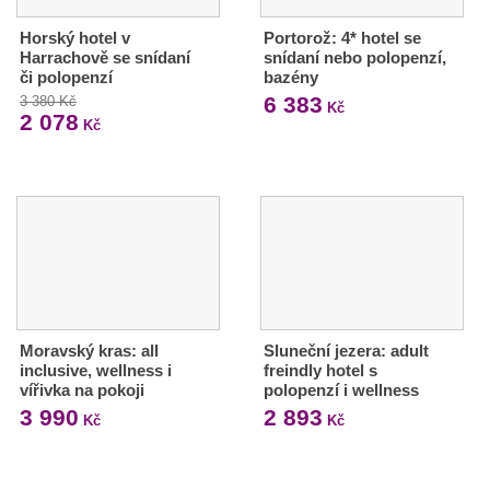
Horský hotel v
Portorož: 4* hotel se
Harrachově se snídaní
snídaní nebo polopenzí,
či polopenzí
bazény
6 383
3 380 Kč
Kč
2 078
Kč
Moravský kras: all
Sluneční jezera: adult
inclusive, wellness i
freindly hotel s
vířivka na pokoji
polopenzí i wellness
3 990
2 893
Kč
Kč