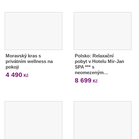
Moravský kras s
Polsko: Relaxační
privátním wellness na
pobyt v Hotelu Mir-Jan
pokoji
SPA *** s
neomezeným…
4 490
Kč
8 699
Kč