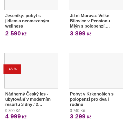
Jeseníky: pobyt s
Jižní Morava: Velké
jídlem a neomezeným
Bílovice v Pensionu
wellness
Mlýn s polopenzí,…
2 590
3 899
Kč
Kč
-46 %
Nádherný Český les -
Pobyt v Krkonoších s
ubytování v moderním
polopenzí pro dva i
resortu 3 dny / 2…
rodinu
9 300 Kč
3 740 Kč
4 999
3 299
Kč
Kč