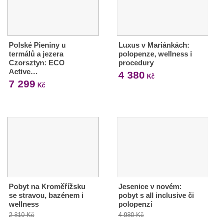
Polské Pieniny u
Luxus v Mariánkách:
termálů a jezera
polopenze, wellness i
Czorsztyn: ECO
procedury
Active…
4 380
Kč
7 299
Kč
Pobyt na Kroměřížsku
Jesenice v novém:
se stravou, bazénem i
pobyt s all inclusive či
wellness
polopenzí
2 810 Kč
4 980 Kč