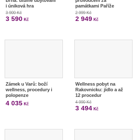
Brna: útulné ubytování
průvodcem za
i úniková hra
památkami Paříže
3 900 Kč
2 999 Kč
3 590
2 949
Kč
Kč
Zámek u Varů: boží
Wellness pobyt na
wellness, procedury i
Rakovnicku: jídlo a až
polopenze
12 procedur
4 035
4 990 Kč
Kč
3 494
Kč