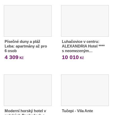
Písečné duny a pláž
Luhačovice v centru:
Leba: apartmány až pro
ALEXANDRIA Hotel ****
6 osob
s neomezeným…
4 309
10 010
Kč
Kč
Moderní horský hotel v
Tučepi - Vila Ante