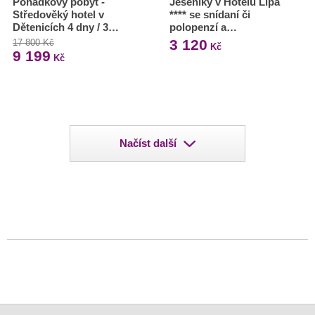
Pohádkový pobyt -
Jeseníky v Hotelu Lípa
Středověký hotel v
**** se snídaní či
Dětenicích 4 dny / 3…
polopenzí a…
3 120
17 800 Kč
Kč
9 199
Kč
Načíst další