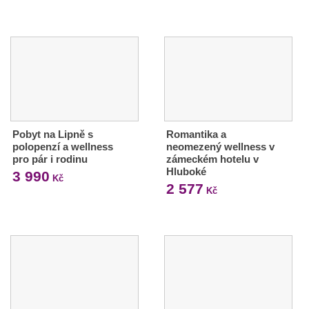
Pobyt na Lipně s
Romantika a
polopenzí a wellness
neomezený wellness v
pro pár i rodinu
zámeckém hotelu v
Hluboké
3 990
Kč
2 577
Kč