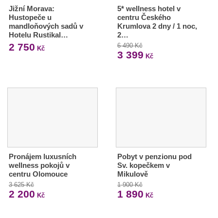
Jižní Morava:
5* wellness hotel v
Hustopeče u
centru Českého
mandloňových sadů v
Krumlova 2 dny / 1 noc,
Hotelu Rustikal…
2…
2 750
6 490 Kč
Kč
3 399
Kč
Pronájem luxusních
Pobyt v penzionu pod
wellness pokojů v
Sv. kopečkem v
centru Olomouce
Mikulově
3 625 Kč
1 900 Kč
2 200
1 890
Kč
Kč