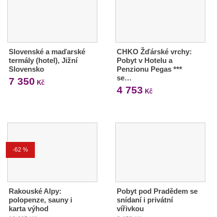
Slovenské a maďarské
CHKO Žďárské vrchy:
termály (hotel), Jižní
Pobyt v Hotelu a
Slovensko
Penzionu Pegas ***
se…
7 350
Kč
4 753
Kč
-62 %
Rakouské Alpy:
Pobyt pod Pradědem se
polopenze, sauny i
snídaní i privátní
karta výhod
vířivkou