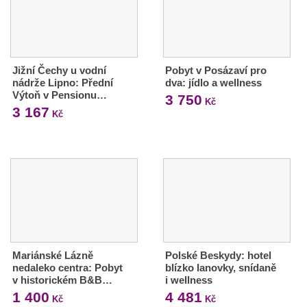
Jižní Čechy u vodní
Pobyt v Posázaví pro
nádrže Lipno: Přední
dva: jídlo a wellness
Výtoň v Pensionu…
3 750
Kč
3 167
Kč
Mariánské Lázně
Polské Beskydy: hotel
nedaleko centra: Pobyt
blízko lanovky, snídaně
v historickém B&B…
i wellness
1 400
4 481
Kč
Kč