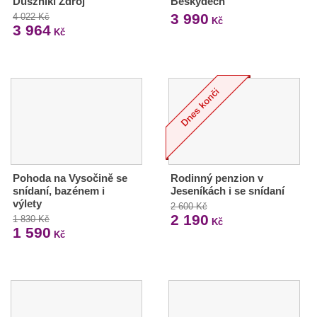
Duszniki Zdrój
Beskydech
3 990
4 022 Kč
Kč
3 964
Kč
Pohoda na Vysočině se
Rodinný penzion v
snídaní, bazénem i
Jeseníkách i se snídaní
výlety
2 600 Kč
2 190
1 830 Kč
Kč
1 590
Kč