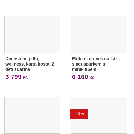
Dachstein: jídlo,
Mobilní domek na Istrii
wellness, karta hosta, 2
s aquaparkem a
děti zdarma
miniklubem
3 799
6 160
Kč
Kč
-48 %