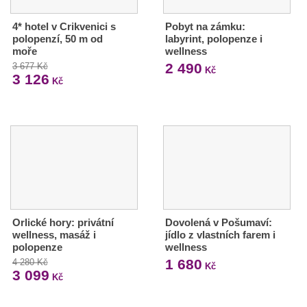
4* hotel v Crikvenici s
Pobyt na zámku:
polopenzí, 50 m od
labyrint, polopenze i
moře
wellness
2 490
3 677 Kč
Kč
3 126
Kč
Orlické hory: privátní
Dovolená v Pošumaví:
wellness, masáž i
jídlo z vlastních farem i
polopenze
wellness
1 680
4 280 Kč
Kč
3 099
Kč