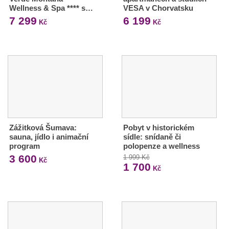
Wellness & Spa **** s…
VESA v Chorvatsku
7 299
6 199
Kč
Kč
Zážitková Šumava:
Pobyt v historickém
sauna, jídlo i animační
sídle: snídaně či
program
polopenze a wellness
3 600
1 999 Kč
Kč
1 700
Kč