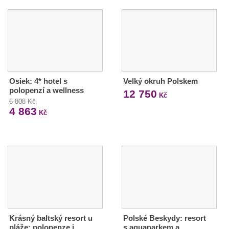
Osiek: 4* hotel s
Velký okruh Polskem
polopenzí a wellness
12 750
Kč
6 808 Kč
4 863
Kč
Krásný baltský resort u
Polské Beskydy: resort
pláže: polopenze i
s aquaparkem a