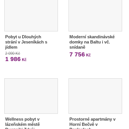
Pobyt u Dlouhých
Moderní skandinávské
strání v Jeseníkách s
domky na Baltu i vč.
jídlem
snídaně
7 756
2 090 Kč
Kč
1 986
Kč
Wellness pobyt v
Prostorné apartmány v
lázeňském městě
Horní Bečvě v