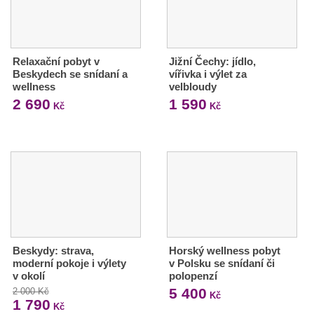
Relaxační pobyt v
Jižní Čechy: jídlo,
Beskydech se snídaní a
vířivka i výlet za
wellness
velbloudy
2 690
1 590
Kč
Kč
Beskydy: strava,
Horský wellness pobyt
moderní pokoje i výlety
v Polsku se snídaní či
v okolí
polopenzí
5 400
2 000 Kč
Kč
1 790
Kč