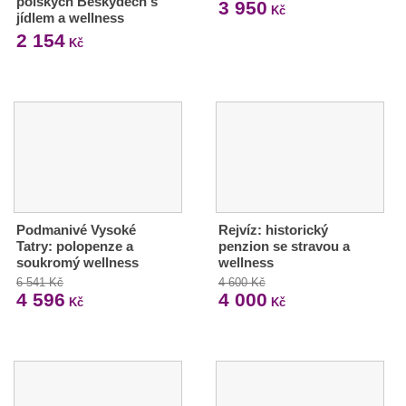
polských Beskydech s
3 950
Kč
jídlem a wellness
2 154
Kč
Podmanivé Vysoké
Rejvíz: historický
Tatry: polopenze a
penzion se stravou a
soukromý wellness
wellness
6 541 Kč
4 600 Kč
4 596
4 000
Kč
Kč