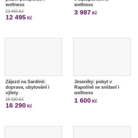
wellness
wellness
3 987
13 443 Kč
Kč
12 495
Kč
Zájezd na Sardinii:
Jeseníky: pobyt v
doprava, ubytování i
Rapotíně se snídaní i
výlety
wellness
1 600
16 590 Kč
Kč
16 290
Kč