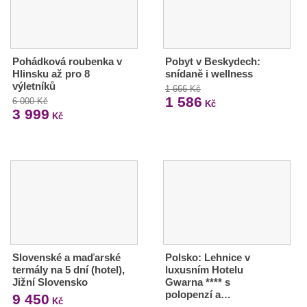
Pohádková roubenka v
Pobyt v Beskydech:
Hlinsku až pro 8
snídaně i wellness
výletníků
1 666 Kč
1 586
6 000 Kč
Kč
3 999
Kč
Slovenské a maďarské
Polsko: Lehnice v
termály na 5 dní (hotel),
luxusním Hotelu
Jižní Slovensko
Gwarna **** s
polopenzí a…
9 450
Kč