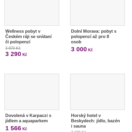
Wellness pobyt v
Dolní Morava: pobyt s
Českém ráji se snídaní
polopenzí až pro 8
či polopenzí
osob
3 000
3 870 Kč
Kč
3 290
Kč
Dovolená v Karpaczi s
Horský hotel v
jídlem a aquaparkem
Beskydech: jídlo, bazén
i sauna
1 566
Kč