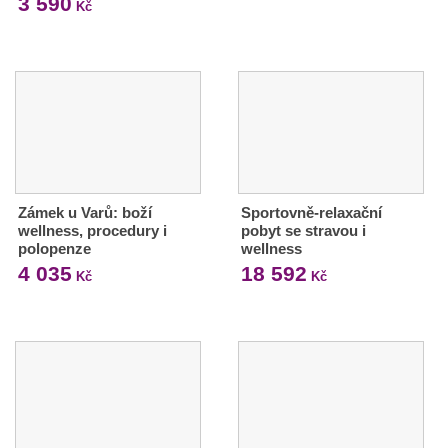
3 590
Kč
Zámek u Varů: boží
Sportovně-relaxační
wellness, procedury i
pobyt se stravou i
polopenze
wellness
4 035
18 592
Kč
Kč