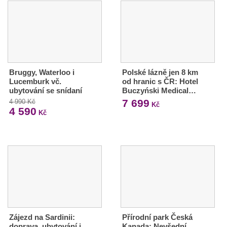
Bruggy, Waterloo i
Polské lázně jen 8 km
Lucemburk vč.
od hranic s ČR: Hotel
ubytování se snídaní
Buczyński Medical…
7 699
4 990 Kč
Kč
4 590
Kč
Zájezd na Sardinii:
Přírodní park Česká
doprava, ubytování i
Kanada: Nevšední