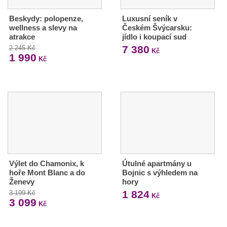
Beskydy: polopenze,
Luxusní seník v
wellness a slevy na
Českém Švýcarsku:
atrakce
jídlo i koupací sud
7 380
2 245 Kč
Kč
1 990
Kč
Výlet do Chamonix, k
Útulné apartmány u
hoře Mont Blanc a do
Bojnic s výhledem na
Ženevy
hory
1 824
3 199 Kč
Kč
3 099
Kč