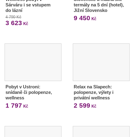
Sárváru i se vstupem
termály na 5 dní (hotel),
do lázní
Jižní Slovensko
9 450
4 790 Kč
Kč
3 623
Kč
Pobyt v Ustroni:
Relax na Slapech:
snídaně či polopenze,
polopenze, výlety i
wellness
privátní wellness
1 797
2 599
Kč
Kč