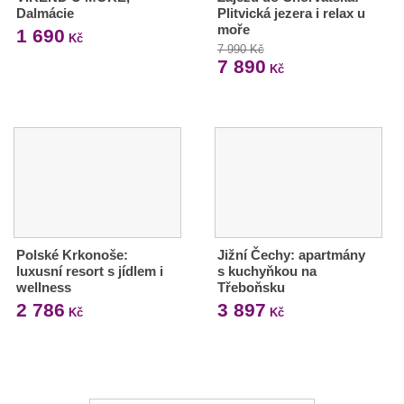
Dalmácie
Plitvická jezera i relax u
moře
1 690
Kč
7 990 Kč
7 890
Kč
Polské Krkonoše:
Jižní Čechy: apartmány
luxusní resort s jídlem i
s kuchyňkou na
wellness
Třeboňsku
2 786
3 897
Kč
Kč