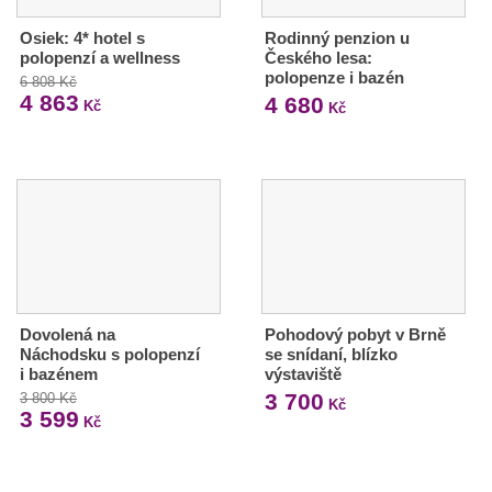
Osiek: 4* hotel s
Rodinný penzion u
polopenzí a wellness
Českého lesa:
polopenze i bazén
6 808 Kč
4 863
4 680
Kč
Kč
Dovolená na
Pohodový pobyt v Brně
Náchodsku s polopenzí
se snídaní, blízko
i bazénem
výstaviště
3 700
3 800 Kč
Kč
3 599
Kč