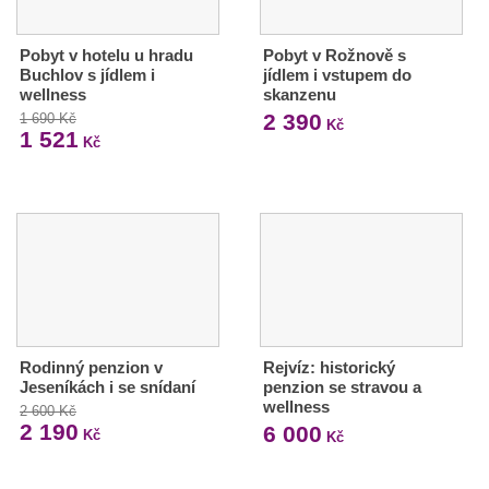
Pobyt v hotelu u hradu
Pobyt v Rožnově s
Buchlov s jídlem i
jídlem i vstupem do
wellness
skanzenu
2 390
1 690 Kč
Kč
1 521
Kč
Rodinný penzion v
Rejvíz: historický
Jeseníkách i se snídaní
penzion se stravou a
wellness
2 600 Kč
2 190
6 000
Kč
Kč