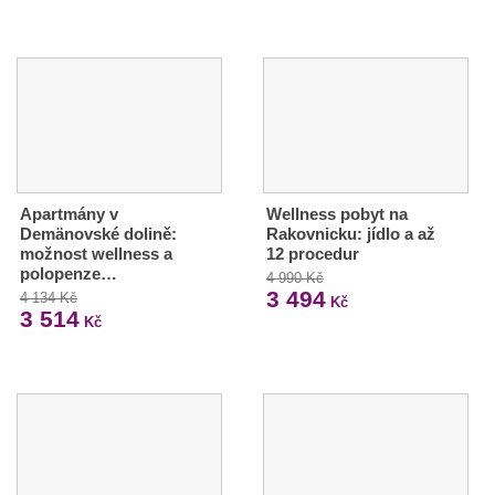
Apartmány v
Wellness pobyt na
Demänovské dolině:
Rakovnicku: jídlo a až
možnost wellness a
12 procedur
polopenze…
4 990 Kč
3 494
4 134 Kč
Kč
3 514
Kč