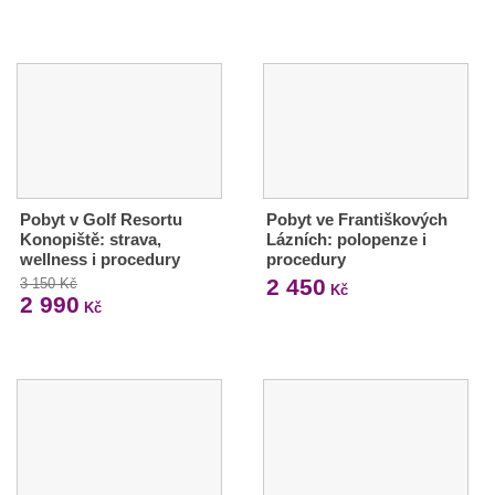
Pobyt v Golf Resortu
Pobyt ve Františkových
Konopiště: strava,
Lázních: polopenze i
wellness i procedury
procedury
2 450
3 150 Kč
Kč
2 990
Kč