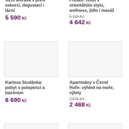
exkurzí, degustací i
orientálním stylu,
lázní
wellness, jídlo i masáž
5 590
5 159 Kč
Kč
4 642
Kč
Karlova Studánka:
Apartmány v Černé
pobyt s polopenzí a
Hoře: výhled na moře,
bazénem
výlety
6 690
2 675 Kč
Kč
2 468
Kč