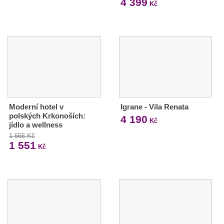
4 399
Kč
Moderní hotel v
Igrane - Vila Renata
polských Krkonoších:
4 190
Kč
jídlo a wellness
1 666 Kč
1 551
Kč