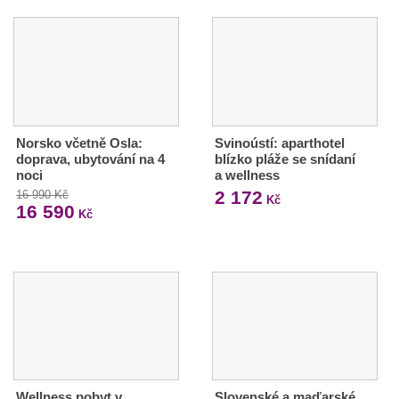
Norsko včetně Osla:
Svinoústí: aparthotel
doprava, ubytování na 4
blízko pláže se snídaní
noci
a wellness
2 172
16 990 Kč
Kč
16 590
Kč
Wellness pobyt v
Slovenské a maďarské