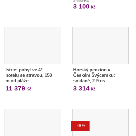
3 680 Kč
3 100
Kč
Istrie: pobyt ve 4*
Horský penzion v
hotelu se stravou, 150
Českém Švýcarsku:
m od pláže
snídaně, 2-9 os.
11 379
3 314
Kč
Kč
-49 %