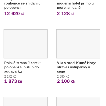
roubence se snídaní či
moderní hotel přímo u
polopenzí
moře, snídaně
12 620
2 128
Kč
Kč
Polská strana Jizerek:
Vila v srdci Kutné Hory:
polopenze i vstup do
strava i vstupenky v
aquaparku
ceně
2 172 Kč
2 580 Kč
1 873
2 100
Kč
Kč