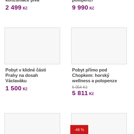
2 499
9 990
Kč
Kč
Pobyt v klidné části
Pobyt přímo pod
Prahy na dosah
Chopkem: horský
Václaváku
wellness a polopenze
1 500
6 054 Kč
Kč
5 811
Kč
-46 %