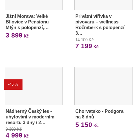
Jižní Morava: Velké
Privátní vířivka v
Bílovice v Pensionu
pivovaru – wellness
Mlýn s polopenzí,…
Rožmberk s polopenzí
3…
3 899
Kč
14 100 Kč
7 199
Kč
-46 %
Nádherný Český les -
Chorvatsko - Podgora
ubytování v moderním
na 8 dnů
resortu 3 dny / 2…
5 150
Kč
9 300 Kč
4 999
Kč