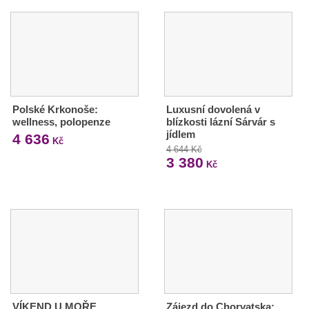
Polské Krkonoše:
Luxusní dovolená v
wellness, polopenze
blízkosti lázní Sárvár s
jídlem
4 636
Kč
4 644 Kč
3 380
Kč
VÍKEND U MOŘE,
Zájezd do Chorvatska: