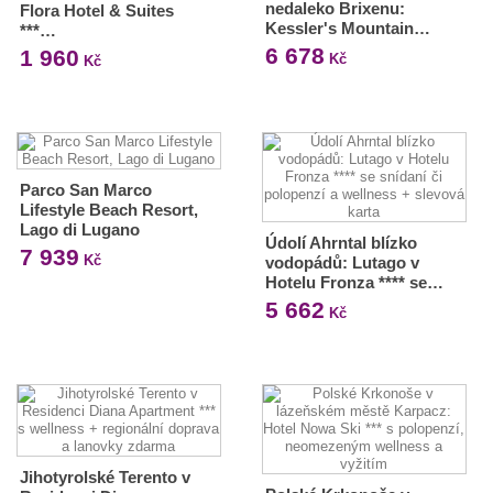
nedaleko Brixenu:
Flora Hotel & Suites
Kessler's Mountain…
***…
6 678
1 960
Kč
Kč
Parco San Marco
Lifestyle Beach Resort,
Lago di Lugano
Údolí Ahrntal blízko
7 939
Kč
vodopádů: Lutago v
Hotelu Fronza **** se…
5 662
Kč
Jihotyrolské Terento v