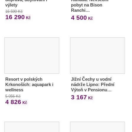
výlety
pobyt na Bison
Ranchi…
16 590 Kč
16 290
4 500
Kč
Kč
Resort v polských
Jižní Čechy u vodní
Krkonoších: aquapark i
nádrže Lipno: Přední
wellness
Výtoň v Pensionu…
3 167
5 056 Kč
Kč
4 826
Kč