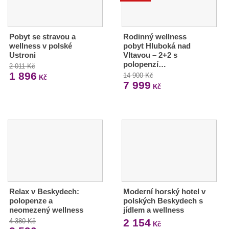
Pobyt se stravou a
Rodinný wellness
wellness v polské
pobyt Hluboká nad
Ustroni
Vltavou – 2+2 s
polopenzí…
2 011 Kč
1 896
14 900 Kč
Kč
7 999
Kč
Relax v Beskydech:
Moderní horský hotel v
polopenze a
polských Beskydech s
neomezený wellness
jídlem a wellness
2 154
4 380 Kč
Kč