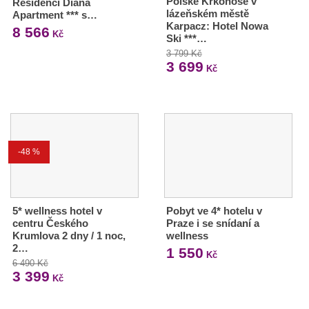
Polské Krkonoše v
Residenci Diana
lázeňském městě
Apartment *** s…
Karpacz: Hotel Nowa
8 566
Kč
Ski ***…
3 799 Kč
3 699
Kč
-48 %
5* wellness hotel v
Pobyt ve 4* hotelu v
centru Českého
Praze i se snídaní a
Krumlova 2 dny / 1 noc,
wellness
2…
1 550
Kč
6 490 Kč
3 399
Kč