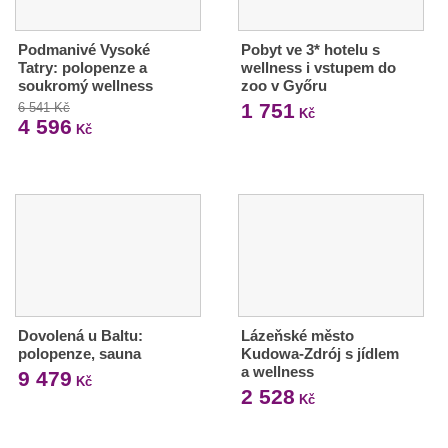
Podmanivé Vysoké
Pobyt ve 3* hotelu s
Tatry: polopenze a
wellness i vstupem do
soukromý wellness
zoo v Győru
1 751
6 541 Kč
Kč
4 596
Kč
Dovolená u Baltu:
Lázeňské město
polopenze, sauna
Kudowa-Zdrój s jídlem
a wellness
9 479
Kč
2 528
Kč