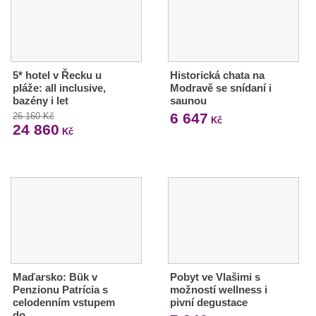
5* hotel v Řecku u
Historická chata na
pláže: all inclusive,
Modravě se snídaní i
bazény i let
saunou
6 647
26 160 Kč
Kč
24 860
Kč
Maďarsko: Bük v
Pobyt ve Vlašimi s
Penzionu Patrícia s
možností wellness i
celodenním vstupem
pivní degustace
do…