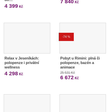
7 840
Kč
4 399
Kč
-74 %
Relax v Jeseníkách:
Pobyt u Rimini: plná či
polopenze i privátní
polopenze, bazén a
wellness
animace
4 298
25 531 Kč
Kč
6 672
Kč