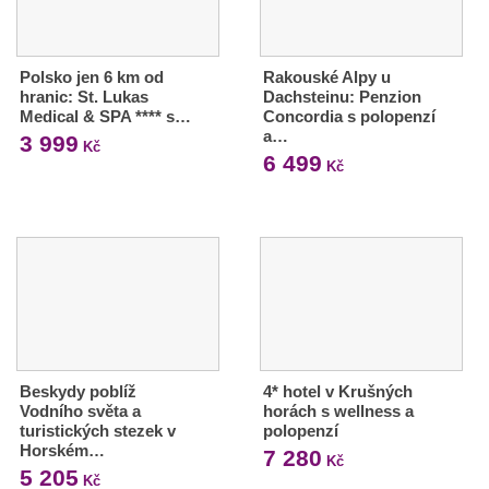
Polsko jen 6 km od
Rakouské Alpy u
hranic: St. Lukas
Dachsteinu: Penzion
Medical & SPA **** s…
Concordia s polopenzí
a…
3 999
Kč
6 499
Kč
Beskydy poblíž
4* hotel v Krušných
Vodního světa a
horách s wellness a
turistických stezek v
polopenzí
Horském…
7 280
Kč
5 205
Kč