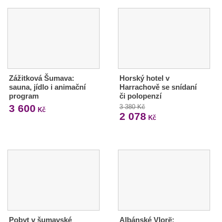
Zážitková Šumava:
Horský hotel v
sauna, jídlo i animační
Harrachově se snídaní
program
či polopenzí
3 600
3 380 Kč
Kč
2 078
Kč
Pobyt v šumavské
Albánské Vlorë: