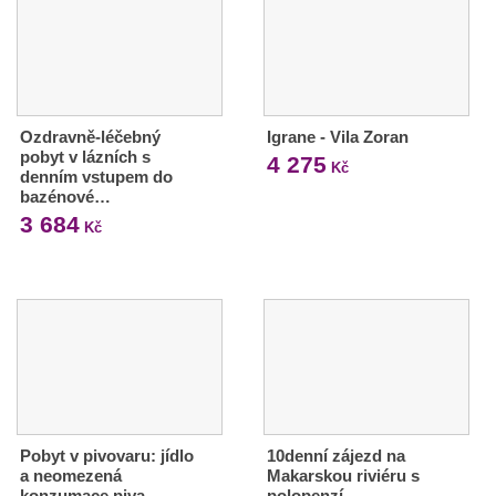
Ozdravně-léčebný
Igrane - Vila Zoran
pobyt v lázních s
4 275
Kč
denním vstupem do
bazénové…
3 684
Kč
Pobyt v pivovaru: jídlo
10denní zájezd na
a neomezená
Makarskou riviéru s
konzumace piva
polopenzí