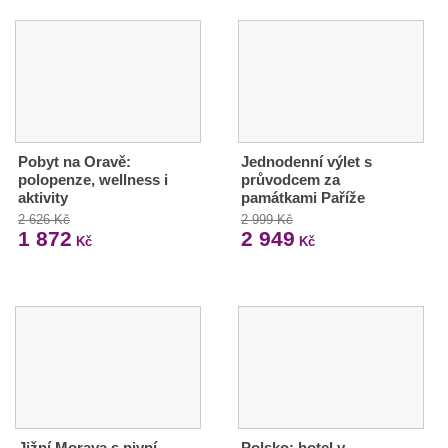
Pobyt na Oravě:
Jednodenní výlet s
polopenze, wellness i
průvodcem za
aktivity
památkami Paříže
2 626 Kč
2 999 Kč
1 872
2 949
Kč
Kč
Jižní Morava s pivní
Polsko: hotel v