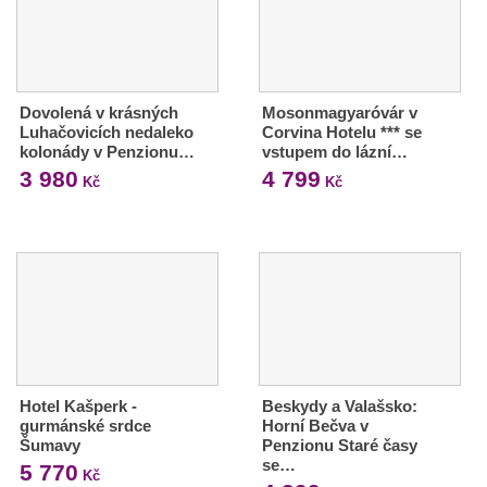
Dovolená v krásných
Mosonmagyaróvár v
Luhačovicích nedaleko
Corvina Hotelu *** se
kolonády v Penzionu…
vstupem do lázní…
3 980
4 799
Kč
Kč
Hotel Kašperk -
Beskydy a Valašsko:
gurmánské srdce
Horní Bečva v
Šumavy
Penzionu Staré časy
se…
5 770
Kč