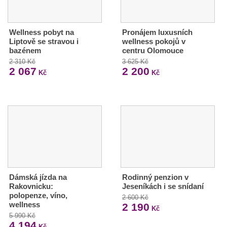
Wellness pobyt na
Pronájem luxusních
Liptově se stravou i
wellness pokojů v
bazénem
centru Olomouce
2 310 Kč
3 625 Kč
2 067
2 200
Kč
Kč
Dámská jízda na
Rodinný penzion v
Rakovnicku:
Jeseníkách i se snídaní
polopenze, víno,
2 600 Kč
wellness
2 190
Kč
5 990 Kč
4 194
Kč