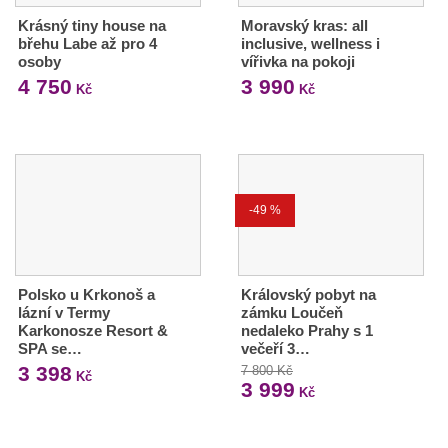
Krásný tiny house na
Moravský kras: all
břehu Labe až pro 4
inclusive, wellness i
osoby
vířivka na pokoji
4 750
3 990
Kč
Kč
-49 %
Polsko u Krkonoš a
Královský pobyt na
lázní v Termy
zámku Loučeň
Karkonosze Resort &
nedaleko Prahy s 1
SPA se…
večeří 3…
3 398
7 800 Kč
Kč
3 999
Kč