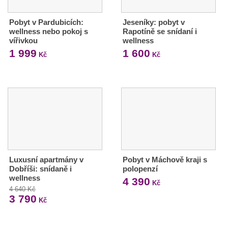
Pobyt v Pardubicích:
Jeseníky: pobyt v
wellness nebo pokoj s
Rapotíně se snídaní i
vířivkou
wellness
1 999
1 600
Kč
Kč
Luxusní apartmány v
Pobyt v Máchově kraji s
Dobříši: snídaně i
polopenzí
wellness
4 390
Kč
4 640 Kč
3 790
Kč