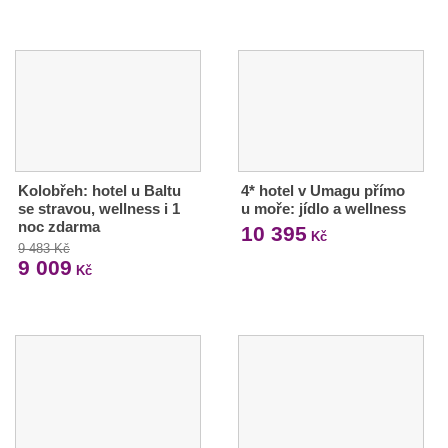
Kolobřeh: hotel u Baltu
4* hotel v Umagu přímo
se stravou, wellness i 1
u moře: jídlo a wellness
noc zdarma
10 395
Kč
9 483 Kč
9 009
Kč