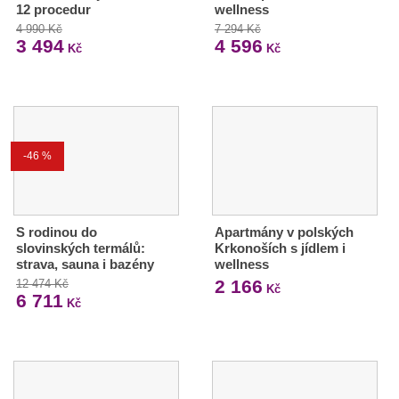
12 procedur
wellness
4 990 Kč
7 294 Kč
3 494
4 596
Kč
Kč
-46 %
S rodinou do
Apartmány v polských
slovinských termálů:
Krkonoších s jídlem i
strava, sauna i bazény
wellness
2 166
12 474 Kč
Kč
6 711
Kč