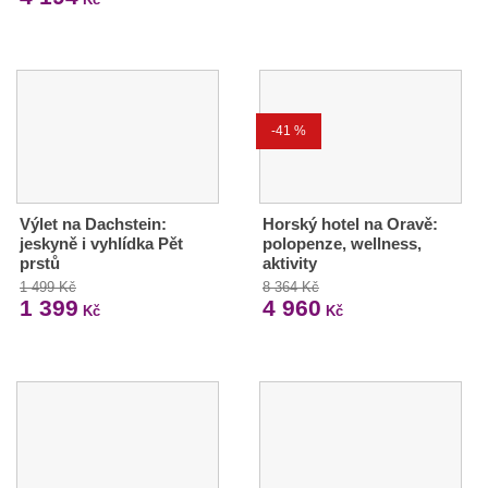
-41 %
Výlet na Dachstein:
Horský hotel na Oravě:
jeskyně i vyhlídka Pět
polopenze, wellness,
prstů
aktivity
1 499 Kč
8 364 Kč
1 399
4 960
Kč
Kč