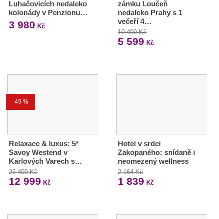
Luhačovicích nedaleko
zámku Loučeň
kolonády v Penzionu…
nedaleko Prahy s 1
večeří 4…
3 980
Kč
10 400 Kč
5 599
Kč
-49 %
Relaxace & luxus: 5*
Hotel v srdci
Savoy Westend v
Zakopaného: snídaně i
Karlových Varech s…
neomezený wellness
25 400 Kč
2 164 Kč
12 999
1 839
Kč
Kč