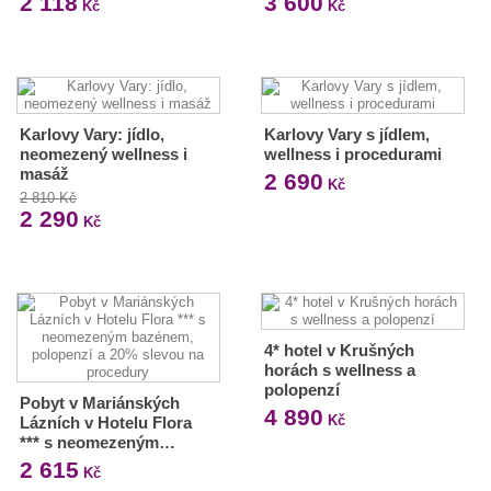
2 118
3 600
Kč
Kč
Karlovy Vary: jídlo,
Karlovy Vary s jídlem,
neomezený wellness i
wellness i procedurami
masáž
2 690
Kč
2 810 Kč
2 290
Kč
4* hotel v Krušných
horách s wellness a
polopenzí
Pobyt v Mariánských
4 890
Kč
Lázních v Hotelu Flora
*** s neomezeným…
2 615
Kč