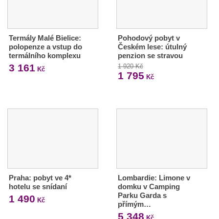
Termály Malé Bielice:
Pohodový pobyt v
polopenze a vstup do
Českém lese: útulný
termálního komplexu
penzion se stravou
3 161
1 920 Kč
Kč
1 795
Kč
Praha: pobyt ve 4*
Lombardie: Limone v
hotelu se snídaní
domku v Camping
Parku Garda s
1 490
Kč
přímým…
5 348
Kč