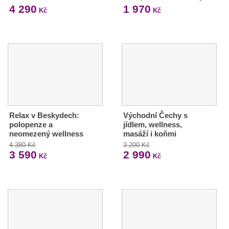
4 290
1 970
Kč
Kč
Relax v Beskydech:
Východní Čechy s
polopenze a
jídlem, wellness,
neomezený wellness
masáží i koňmi
4 380 Kč
3 200 Kč
3 590
2 990
Kč
Kč