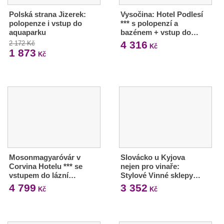
Polská strana Jizerek:
Vysočina: Hotel Podlesí
polopenze i vstup do
*** s polopenzí a
aquaparku
bazénem + vstup do…
4 316
2 172 Kč
Kč
1 873
Kč
Mosonmagyaróvár v
Slovácko u Kyjova
Corvina Hotelu *** se
nejen pro vinaře:
vstupem do lázní…
Stylové Vinné sklepy…
4 799
3 352
Kč
Kč