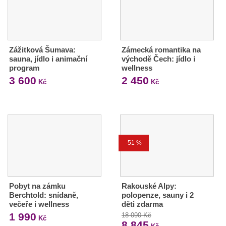
Zážitková Šumava:
Zámecká romantika na
sauna, jídlo i animační
východě Čech: jídlo i
program
wellness
3 600
2 450
Kč
Kč
-51 %
Pobyt na zámku
Rakouské Alpy:
Berchtold: snídaně,
polopenze, sauny i 2
večeře i wellness
děti zdarma
1 990
18 090 Kč
Kč
8 845