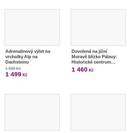
Adrenalinový výlet na
Dovolená na jižní
vrcholky Alp na
Moravě blízko Pálavy:
Dachsteinu
Historické centrum…
1 460
1 599 Kč
Kč
1 499
Kč