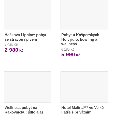
Haškova Lipnice: pobyt
Pobyt u Kašperských
se stravou i pivem
Hor: jídlo, bowling a
wellness
4 936 Kč
2 980
6 180 Kč
Kč
5 990
Kč
Wellness pobyt na
Hotel Malina*** ve Velké
Rakovnicku: jídlo a až
Fatře s privátním