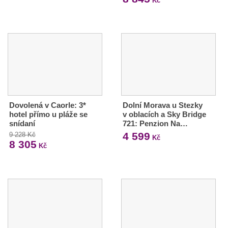
Kč
Dovolená v Caorle: 3*
Dolní Morava u Stezky
hotel přímo u pláže se
v oblacích a Sky Bridge
snídaní
721: Penzion Na…
4 599
9 228 Kč
Kč
8 305
Kč