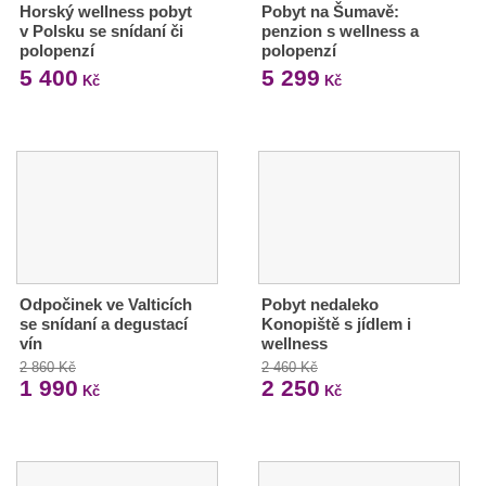
Horský wellness pobyt
Pobyt na Šumavě:
v Polsku se snídaní či
penzion s wellness a
polopenzí
polopenzí
5 400
5 299
Kč
Kč
Odpočinek ve Valticích
Pobyt nedaleko
se snídaní a degustací
Konopiště s jídlem i
vín
wellness
2 860 Kč
2 460 Kč
1 990
2 250
Kč
Kč