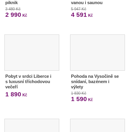
piknik
vanou i saunou
3 480 Kč
5 947 Kč
2 990
4 591
Kč
Kč
Pobyt v srdci Liberce i
Pohoda na Vysočině se
s luxusní tříchodovou
snídaní, bazénem i
večeří
výlety
1 890
1 830 Kč
Kč
1 590
Kč