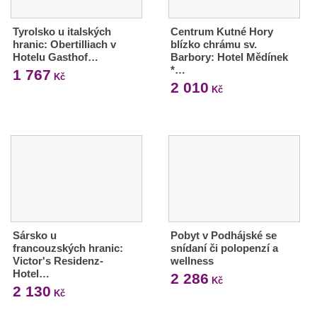
Tyrolsko u italských
Centrum Kutné Hory
hranic: Obertilliach v
blízko chrámu sv.
Hotelu Gasthof…
Barbory: Hotel Mědínek
*…
1 767
Kč
2 010
Kč
Sársko u
Pobyt v Podhájské se
francouzských hranic:
snídaní či polopenzí a
Victor's Residenz-
wellness
Hotel…
2 286
Kč
2 130
Kč