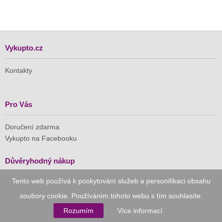
Vykupto.cz
Kontakty
Pro Vás
Doručení zdarma
Vykupto na Facebooku
Důvěryhodný nákup
Tento web používá k poskytování služeb a personifikaci obsahu
Naše společnost je členem Asociace pro elektronickou
komerci (APEK)
soubory cookie. Používáním tohoto webu s tím souhlasíte.
Rozumím
Více informací