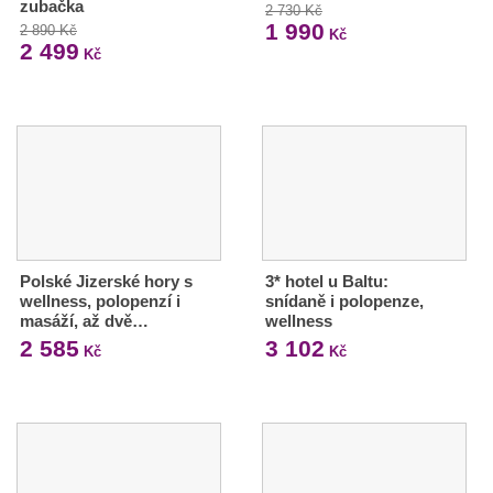
zubačka
2 730 Kč
1 990
2 890 Kč
Kč
2 499
Kč
Polské Jizerské hory s
3* hotel u Baltu:
wellness, polopenzí i
snídaně i polopenze,
masáží, až dvě…
wellness
2 585
3 102
Kč
Kč