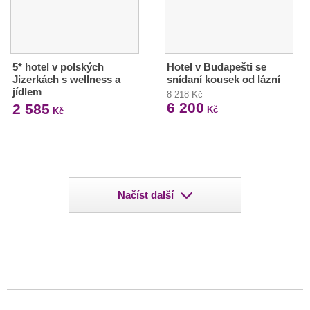
5* hotel v polských
Hotel v Budapešti se
Jizerkách s wellness a
snídaní kousek od lázní
jídlem
8 218 Kč
6 200
2 585
Kč
Kč
Načíst další