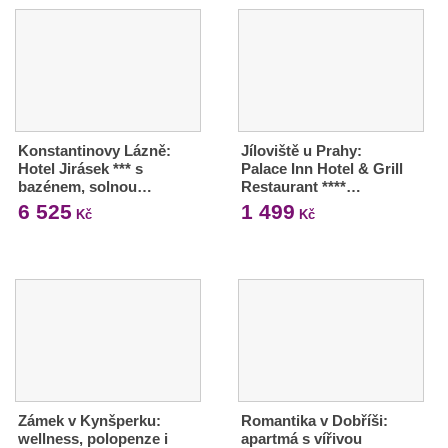
Konstantinovy Lázně:
Jíloviště u Prahy:
Hotel Jirásek *** s
Palace Inn Hotel & Grill
bazénem, solnou…
Restaurant ****…
6 525
1 499
Kč
Kč
Zámek v Kynšperku:
Romantika v Dobříši:
wellness, polopenze i
apartmá s vířivou