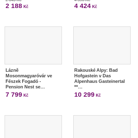
2 188
4 424
Kč
Kč
Lázně
Rakouské Alpy: Bad
Mosonmagyaróvár ve
Hofgastein v Das
Fészek Fogadó -
Alpenhaus Gasteinertal
Pension Nest se…
**…
7 799
10 299
Kč
Kč