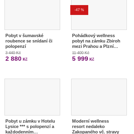
-47 %
Pobyt v šumavské
Pohádkový wellness
roubence se snídaní či
pobyt na zámku Zbiroh
polopenzí
mezi Prahou a Plzní…
3 440 Kč
11 400 Kč
2 880
5 999
Kč
Kč
Pobyt u zámku v Hotelu
Moderní wellness
Lysice *** s polopenzí a
resort nedaleko
každodenním…
Zakopaného vč. stravy