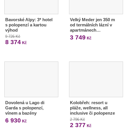
Bavorské Alpy: 3* hotel
Velký Meder jen 350 m
s polopenzí a kartou
od termálních lázní v
výhod
apartmánech…
3 749
9 726 Kč
Kč
8 374
Kč
Dovolená u Lago di
Kolobřeh: resort u
Garda s polopenzí,
pláže, wellness, all
vínem a bazény
inclusive či polopenze
6 930
2 796 Kč
Kč
2 377
Kč