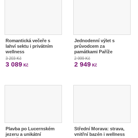
Romantická večeře s
Jednodenní výlet s
lahví sektu i privátním
průvodcem za
wellness
památkami Paříže
3 203 Kč
2 999 Kč
3 089
2 949
Kč
Kč
Plavba po Lucernském
Střední Morava: strava,
jezeru a unikátní
vnitřní bazén i wellness