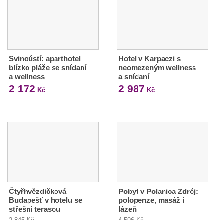
Svinoústí: aparthotel
Hotel v Karpaczi s
blízko pláže se snídaní
neomezeným wellness
a wellness
a snídaní
2 172
2 987
Kč
Kč
Čtyřhvězdičková
Pobyt v Polanica Zdrój:
Budapešť v hotelu se
polopenze, masáž i
střešní terasou
lázeň
2 845 Kč
4 596 Kč