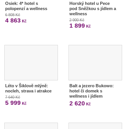
Osiek: 4* hotel s
Horský hotel u Pece
polopenzí a wellness
pod Sněžkou s jídlem a
wellness
6 808 Kč
4 863
2 900 Kč
Kč
1 899
Kč
Léto v Šiklově mlýně:
Balt a jezero Bukowo:
nocleh, strava i atrakce
hotel či domek s
wellness i jídlem
7 640 Kč
5 999
2 620
Kč
Kč