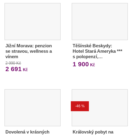
Jižní Morava: penzion
Těšínské Beskydy:
se stravou, wellness a
Hotel Stará Ameryka ***
vínem
s polopenzí,…
1 900
2 990 Kč
Kč
2 691
Kč
-46 %
Dovolená v krásných
Královský pobyt na