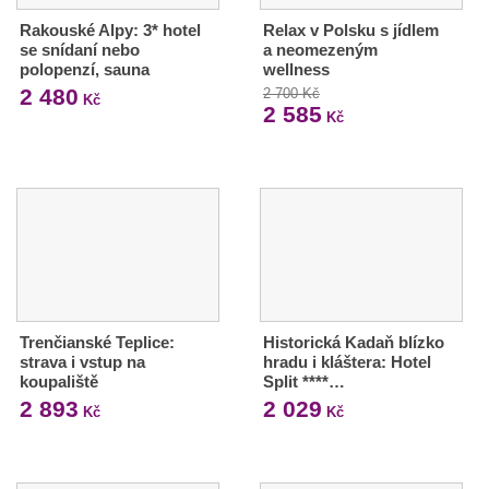
Rakouské Alpy: 3* hotel
Relax v Polsku s jídlem
se snídaní nebo
a neomezeným
polopenzí, sauna
wellness
2 480
2 700 Kč
Kč
2 585
Kč
Trenčianské Teplice:
Historická Kadaň blízko
strava i vstup na
hradu i kláštera: Hotel
koupaliště
Split ****…
2 893
2 029
Kč
Kč