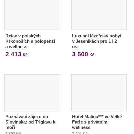
Relax v polských
Luxusní lázeňský pobyt
Krkonoších s polopenzí
v Jeseníkách pro 1 i 2
a wellness
os.
2 413
3 500
Kč
Kč
Poznávací zájezd do
Hotel Malina*** ve Velké
Slovinska: od Triglavu k
Fatře s privátním
moři
wellness
7 590 Kč
7 294 Kč