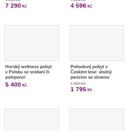
7 290
4 596
Kč
Kč
Horský wellness pobyt
Pohodový pobyt v
v Polsku se snídaní či
Českém lese: útulný
polopenzí
penzion se stravou
5 400
1 920 Kč
Kč
1 795
Kč