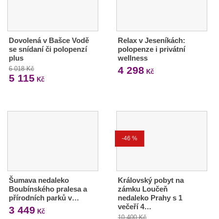
Dovolená v Bašce Vodě
Relax v Jeseníkách:
se snídaní či polopenzí
polopenze i privátní
plus
wellness
4 298
6 018 Kč
Kč
5 115
Kč
-46 %
Šumava nedaleko
Královský pobyt na
Boubínského pralesa a
zámku Loučeň
přírodních parků v…
nedaleko Prahy s 1
večeří 4…
3 449
Kč
10 400 Kč