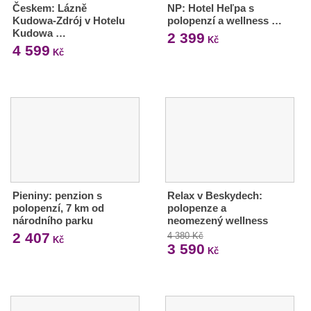
Českem: Lázně
NP: Hotel Heľpa s
Kudowa-Zdrój v Hotelu
polopenzí a wellness …
Kudowa …
2 399
Kč
4 599
Kč
Pieniny: penzion s
Relax v Beskydech:
polopenzí, 7 km od
polopenze a
národního parku
neomezený wellness
2 407
4 380 Kč
Kč
3 590
Kč