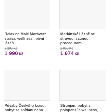
Relax na Malé Morávce:
Mariánské Lázně se
strava, wellness i pivní
stravou, saunou i
lázeň
procedurami
3 290 Kč
1 860 Kč
1 990
1 674
Kč
Kč
Půvaby Českého krasu:
Strunjan: pobyt s
pobyt se snídaní nebo
polopenzí a wellness,