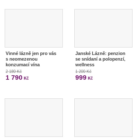
Vinné lázně jen pro vás
Janské Lázně: penzion
s neomezenou
se snídaní a polopenzí,
konzumací vína
wellness
2 180 Kč
1 200 Kč
1 790
999
Kč
Kč