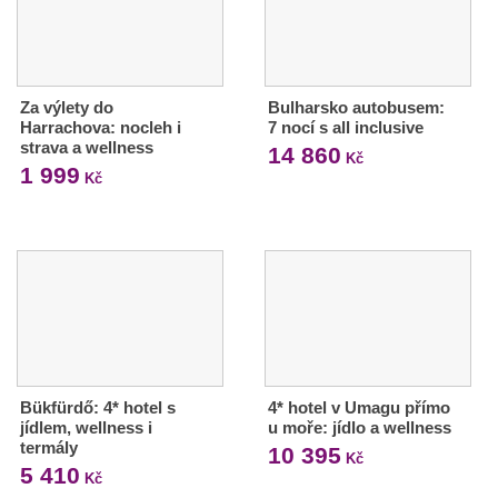
Za výlety do
Bulharsko autobusem:
Harrachova: nocleh i
7 nocí s all inclusive
strava a wellness
14 860
Kč
1 999
Kč
Bükfürdő: 4* hotel s
4* hotel v Umagu přímo
jídlem, wellness i
u moře: jídlo a wellness
termály
10 395
Kč
5 410
Kč