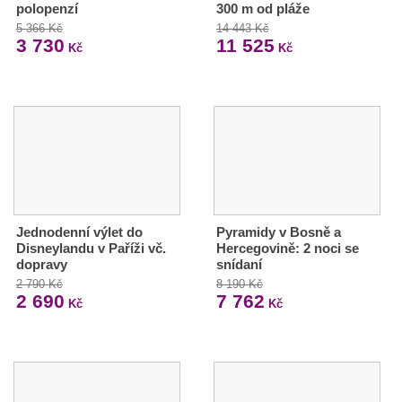
polopenzí
300 m od pláže
5 366 Kč
14 443 Kč
3 730
11 525
Kč
Kč
Jednodenní výlet do
Pyramidy v Bosně a
Disneylandu v Paříži vč.
Hercegovině: 2 noci se
dopravy
snídaní
2 790 Kč
8 190 Kč
2 690
7 762
Kč
Kč