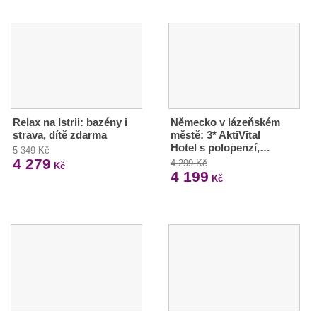
Relax na Istrii: bazény i
Německo v lázeňském
strava, dítě zdarma
městě: 3* AktiVital
Hotel s polopenzí,…
5 349 Kč
4 279
4 299 Kč
Kč
4 199
Kč