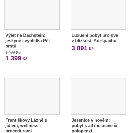
Výlet na Dachstein:
Luxusní pobyt pro dva
jeskyně i vyhlídka Pět
v blízkosti Adršpachu
prstů
3 891
Kč
1 499 Kč
1 399
Kč
Františkovy Lázně s
Jesenice v novém:
jídlem, wellness i
pobyt s all inclusive či
procedurami
polopenzí