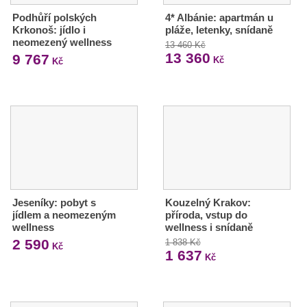
Podhůří polských
4* Albánie: apartmán u
Krkonoš: jídlo i
pláže, letenky, snídaně
neomezený wellness
13 460 Kč
13 360
9 767
Kč
Kč
Jeseníky: pobyt s
Kouzelný Krakov:
jídlem a neomezeným
příroda, vstup do
wellness
wellness i snídaně
2 590
1 838 Kč
Kč
1 637
Kč