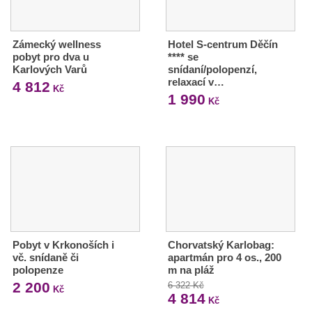
Zámecký wellness
Hotel S-centrum Děčín
pobyt pro dva u
**** se
Karlových Varů
snídaní/polopenzí,
relaxací v…
4 812
Kč
1 990
Kč
Pobyt v Krkonoších i
Chorvatský Karlobag:
vč. snídaně či
apartmán pro 4 os., 200
polopenze
m na pláž
2 200
6 322 Kč
Kč
4 814
Kč