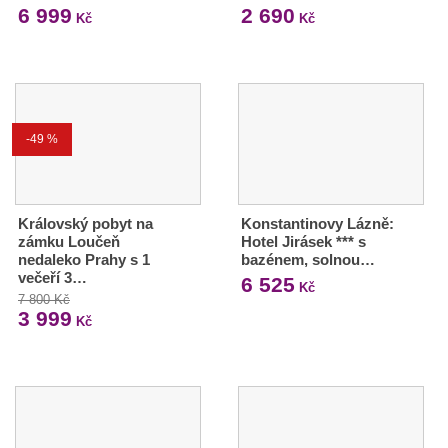
6 999
2 690
Kč
Kč
-49 %
Královský pobyt na
Konstantinovy Lázně:
zámku Loučeň
Hotel Jirásek *** s
nedaleko Prahy s 1
bazénem, solnou…
večeří 3…
6 525
Kč
7 800 Kč
3 999
Kč