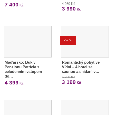
7 400
4 980 Kč
Kč
3 990
Kč
-52 %
Maďarsko: Bük v
Romantický pobyt ve
Penzionu Patrícia s
Vídni – 4 hotel se
celodenním vstupem
saunou a snídaní v…
do…
6 700 Kč
3 199
4 399
Kč
Kč