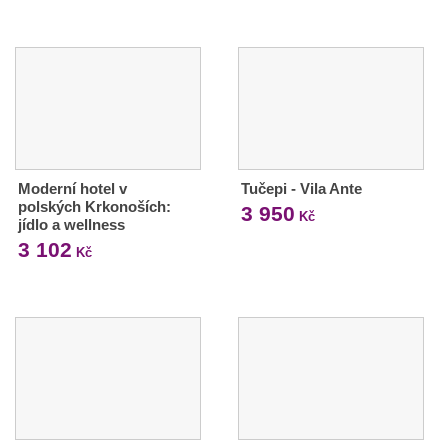
Moderní hotel v
Tučepi - Vila Ante
polských Krkonoších:
3 950
Kč
jídlo a wellness
3 102
Kč