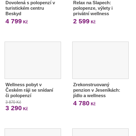
Dovolená s polopenzí v
Relax na Slapech:
turistickém centru
polopenze, výlety i
Beskyd
privátní wellness
4 799
2 599
Kč
Kč
Wellness pobyt v
Zrekonstruovaný
Českém ráji se snídaní
penzion v Jeseníkách:
či polopenzí
jídlo a wellness
4 780
3 870 Kč
Kč
3 290
Kč