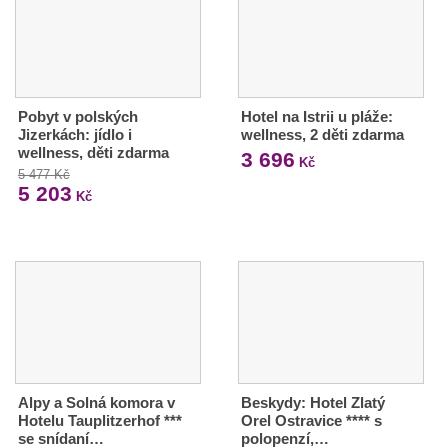
Pobyt v polských
Hotel na Istrii u pláže:
Jizerkách: jídlo i
wellness, 2 děti zdarma
wellness, děti zdarma
3 696
Kč
5 477 Kč
5 203
Kč
Alpy a Solná komora v
Beskydy: Hotel Zlatý
Hotelu Tauplitzerhof ***
Orel Ostravice **** s
se snídaní…
polopenzí,…