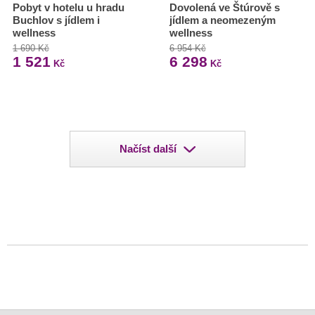
Pobyt v hotelu u hradu
Dovolená ve Štúrově s
Buchlov s jídlem i
jídlem a neomezeným
wellness
wellness
1 690 Kč
6 954 Kč
1 521
6 298
Kč
Kč
Načíst další