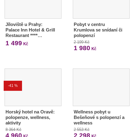
Jíloviště u Prahy:
Pobyt v centru
Palace Inn Hotel & Grill
Krumlova se snídaní či
Restaurant ****…
polopenzí
1 499
2 199 Kč
Kč
1 980
Kč
-41 %
Horský hotel na Oravě:
Wellness pobyt u
polopenze, wellness,
Bešeňové s polopenzí a
aktivity
wellness
8 364 Kč
2 553 Kč
4 960
2 298
Kč
Kč