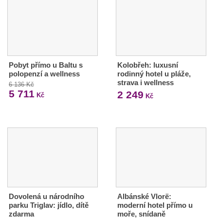
Pobyt přímo u Baltu s
Kolobřeh: luxusní
polopenzí a wellness
rodinný hotel u pláže,
strava i wellness
6 136 Kč
5 711
2 249
Kč
Kč
Dovolená u národního
Albánské Vlorë:
parku Triglav: jídlo, dítě
moderní hotel přímo u
zdarma
moře, snídaně