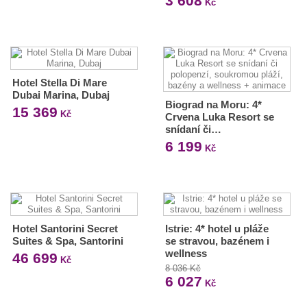
3 608
Kč
Hotel Stella Di Mare
Dubai Marina, Dubaj
Biograd na Moru: 4*
15 369
Kč
Crvena Luka Resort se
snídaní či…
6 199
Kč
Hotel Santorini Secret
Istrie: 4* hotel u pláže
Suites & Spa, Santorini
se stravou, bazénem i
wellness
46 699
Kč
8 036 Kč
6 027
Kč