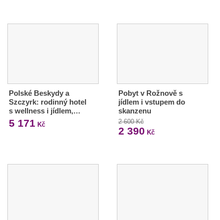
Polské Beskydy a
Pobyt v Rožnově s
Szczyrk: rodinný hotel
jídlem i vstupem do
s wellness i jídlem,…
skanzenu
5 171
2 600 Kč
Kč
2 390
Kč