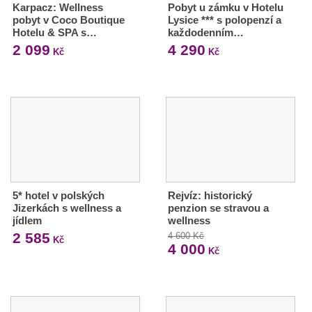
Karpacz: Wellness
Pobyt u zámku v Hotelu
pobyt v Coco Boutique
Lysice *** s polopenzí a
Hotelu & SPA s…
každodenním…
2 099
4 290
Kč
Kč
5* hotel v polských
Rejvíz: historický
Jizerkách s wellness a
penzion se stravou a
jídlem
wellness
2 585
4 600 Kč
Kč
4 000
Kč