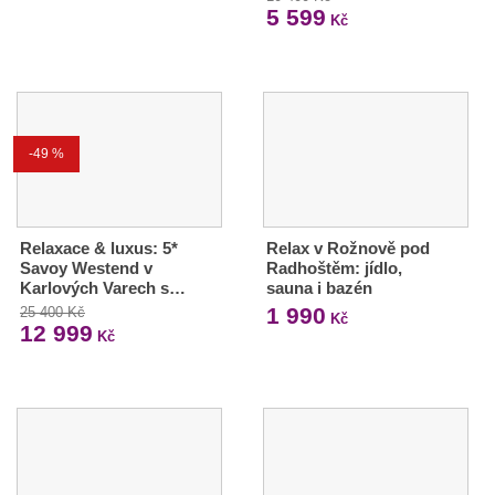
5 599
Kč
-49 %
Relaxace & luxus: 5*
Relax v Rožnově pod
Savoy Westend v
Radhoštěm: jídlo,
Karlových Varech s…
sauna i bazén
1 990
25 400 Kč
Kč
12 999
Kč