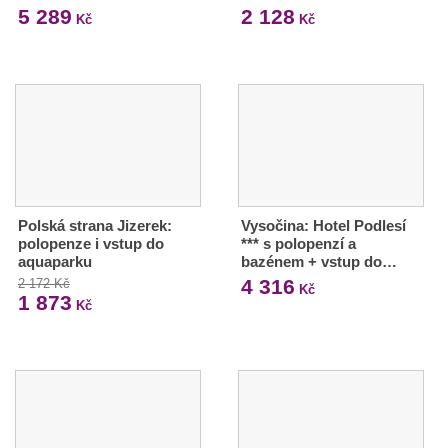
5 289
2 128
Kč
Kč
Polská strana Jizerek:
Vysočina: Hotel Podlesí
polopenze i vstup do
*** s polopenzí a
aquaparku
bazénem + vstup do…
4 316
2 172 Kč
Kč
1 873
Kč