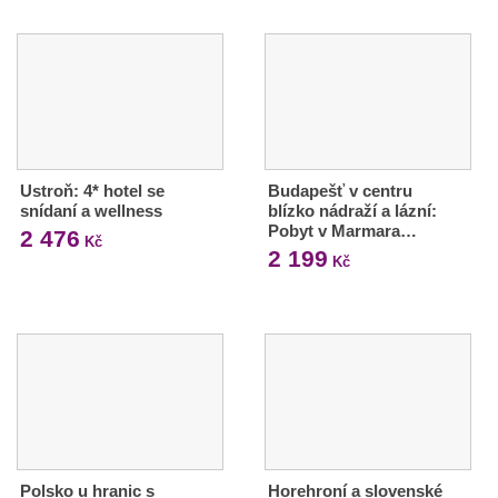
Ustroň: 4* hotel se
Budapešť v centru
snídaní a wellness
blízko nádraží a lázní:
Pobyt v Marmara…
2 476
Kč
2 199
Kč
Polsko u hranic s
Horehroní a slovenské