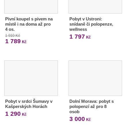
Pivní koupel s pivem na
Pobyt v Ustroni:
místě i na doma až pro
snídaně či polopenze,
4 os.
wellness
1 797
1 910 Kč
Kč
1 789
Kč
Pobyt v srdci Šumavy v
Dolní Morava: pobyt s
Kašperských Horách
polopenzí až pro 8
osob
1 290
Kč
3 000
Kč