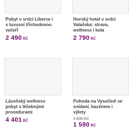
Pobyt v srdci Liberce i
Horský hotel v srdci
s luxusní tříchodovou
Valašska: strava,
večeří
wellness i kola
2 490
2 790
Kč
Kč
Lázeňský wellness
Pohoda na Vysočině se
pobyt s léčebnými
snídaní, bazénem i
procedurami
výlety
4 401
1 830 Kč
Kč
1 590
Kč