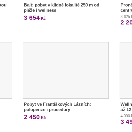
vkou
Balt: pobyt v klidné lokalitě 250 m od
Proná
pláže i wellness
cent
3 654
3 625
Kč
2 2
Pobyt ve Františkových Lázních:
Welln
polopenze i procedury
až 12
2 450
4 990
Kč
3 4