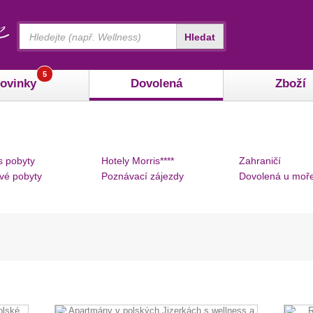
Vyhledávání
Hledat
5
ovinky
Dovolená
Zboží
s pobyty
Hotely Morris****
Zahraničí
vé pobyty
Poznávací zájezdy
Dovolená u moř