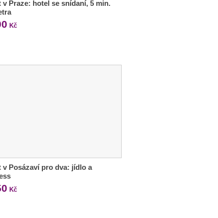
 v Praze: hotel se snídaní, 5 min.
etra
00
Kč
 v Posázaví pro dva: jídlo a
ess
50
Kč