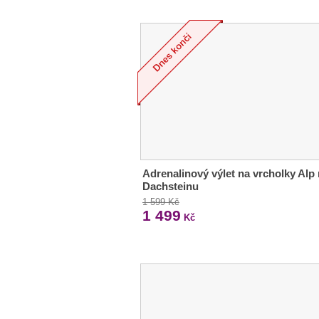
Adrenalinový výlet na vrcholky Alp
Dachsteinu
1 599 Kč
1 499
Kč