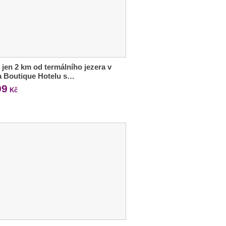
 jen 2 km od termálního jezera v
a Boutique Hotelu s…
99
Kč