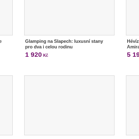
e
Glamping na Slapech: luxusní stany
Hévíz
pro dva i celou rodinu
Amir
1 920
5 1
Kč