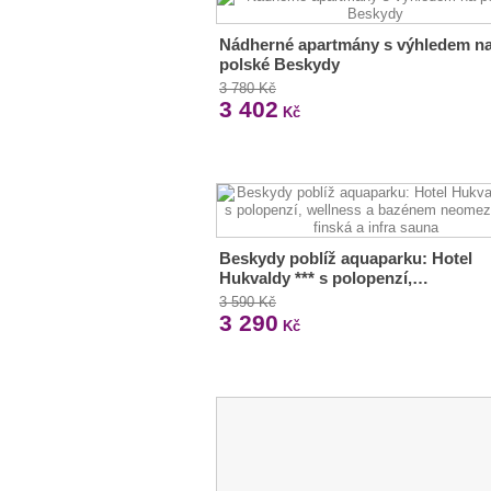
Nádherné apartmány s výhledem n
polské Beskydy
3 780 Kč
3 402
Kč
Beskydy poblíž aquaparku: Hotel
Hukvaldy *** s polopenzí,…
3 590 Kč
3 290
Kč