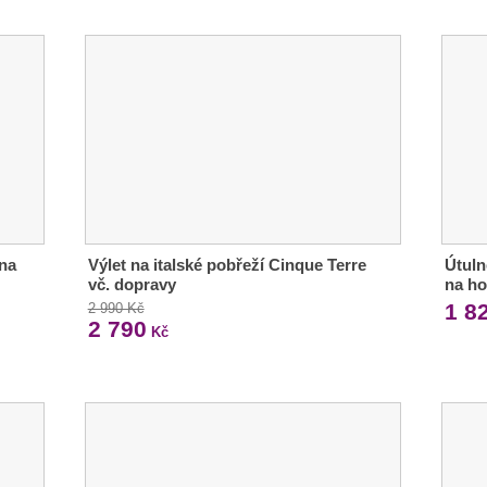
 na
Výlet na italské pobřeží Cinque Terre
Útuln
vč. dopravy
na ho
1 8
2 990 Kč
2 790
Kč