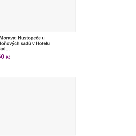
 Morava: Hustopeče u
loňových sadů v Hotelu
ikal…
50
Kč