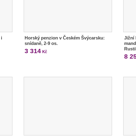
 i
Horský penzion v Českém Švýcarsku:
Jižní
snídaně, 2-9 os.
mand
Rust
3 314
Kč
8 2