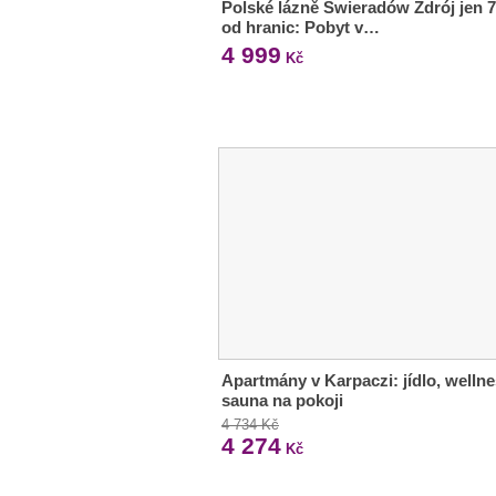
Polské lázně Świeradów Zdrój jen 
od hranic: Pobyt v…
4 999
Kč
Apartmány v Karpaczi: jídlo, wellne
sauna na pokoji
4 734 Kč
4 274
Kč