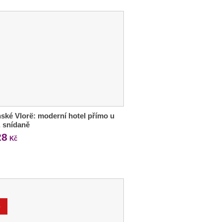
ské Vlorë: moderní hotel přímo u
 snídaně
28
Kč
%