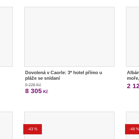
Dovolená v Caorle: 3* hotel přímo u
Albán
pláže se snídaní
moře,
2 1
9 228 Kč
8 305
Kč
-43 %
-48 