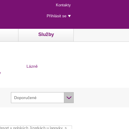
Menu
Kontakty
rychlého
Uživatelské
přístupu
Přihlásit se
menu
Služby
Lázně
e
Doporučené