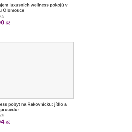
jem luxusních wellness pokojů v
ru Olomouce
 Kč
00
Kč
ess pobyt na Rakovnicku: jídlo a
 procedur
 Kč
94
Kč