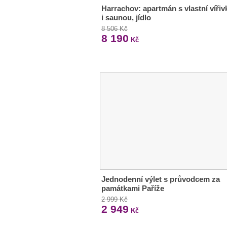
Harrachov: apartmán s vlastní víři
i saunou, jídlo
8 506 Kč
8 190
Kč
Jednodenní výlet s průvodcem za
památkami Paříže
2 999 Kč
2 949
Kč