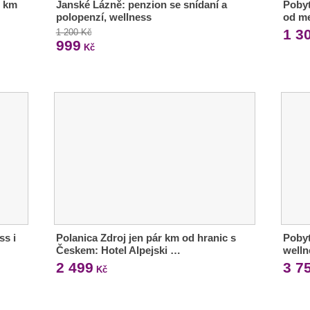
7 km
Janské Lázně: penzion se snídaní a
Pobyt
polopenzí, wellness
od m
1 3
1 200 Kč
999
Kč
ss i
Polanica Zdroj jen pár km od hranic s
Pobyt
Českem: Hotel Alpejski …
welln
2 499
3 7
Kč