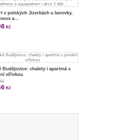
t v polských Jizerkách u lanovky,
lness a…
98
Kč
 Budějovice: chalety i apartmá s
tní vířivkou
 Kč
66
Kč