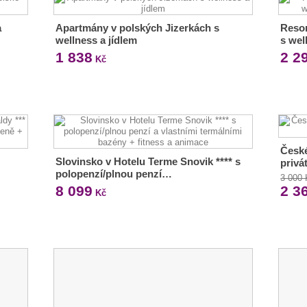
a
Apartmány v polských Jizerkách s
Resor
wellness a jídlem
s wel
1 838
2 2
Kč
České
Slovinsko v Hotelu Terme Snovik **** s
privá
polopenzí/plnou penzí…
3 000
8 099
2 3
Kč