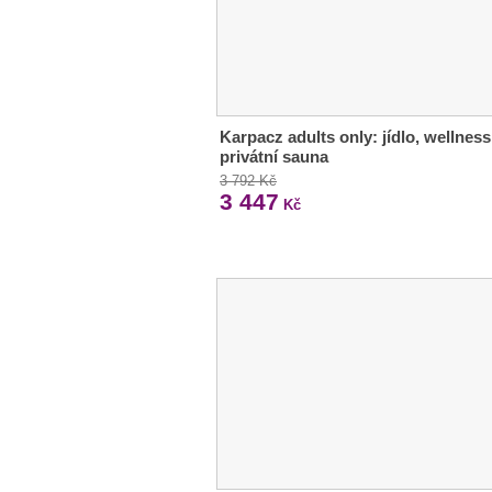
Karpacz adults only: jídlo, wellness
privátní sauna
3 792 Kč
3 447
Kč