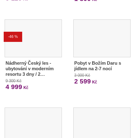
-46 %
Nádherný Český les -
Pobyt v Božím Daru s
ubytování v moderním
jídlem na 2-7 nocí
resortu 3 dny / 2…
3 000 Kč
2 599
9 300 Kč
Kč
4 999
Kč