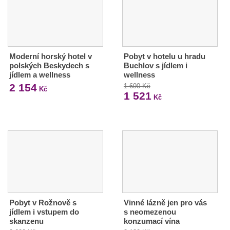
Moderní horský hotel v
Pobyt v hotelu u hradu
polských Beskydech s
Buchlov s jídlem i
jídlem a wellness
wellness
2 154
1 690 Kč
Kč
1 521
Kč
Pobyt v Rožnově s
Vinné lázně jen pro vás
jídlem i vstupem do
s neomezenou
skanzenu
konzumací vína