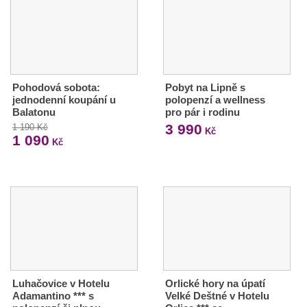
Pohodová sobota:
Pobyt na Lipně s
jednodenní koupání u
polopenzí a wellness
Balatonu
pro pár i rodinu
3 990
1 190 Kč
Kč
1 090
Kč
Luhačovice v Hotelu
Orlické hory na úpatí
Adamantino *** s
Velké Deštné v Hotelu