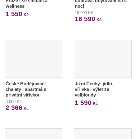
Praze i se snídaní a
doprava, ubytování na 4
wellness
noci
1 550
16 990 Kč
Kč
16 590
Kč
České Budějovice:
Jižní Čechy: jídlo,
chalety i apartmá s
vířivka i výlet za
privátní vířivkou
velbloudy
1 590
3 000 Kč
Kč
2 366
Kč