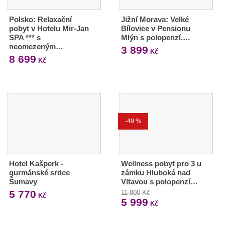
Polsko: Relaxační
Jižní Morava: Velké
pobyt v Hotelu Mir-Jan
Bílovice v Pensionu
SPA *** s
Mlýn s polopenzí,…
neomezeným…
3 899
Kč
8 699
Kč
-49 %
Hotel Kašperk -
Wellness pobyt pro 3 u
gurmánské srdce
zámku Hluboká nad
Šumavy
Vltavou s polopenzí…
5 770
11 800 Kč
Kč
5 999
Kč