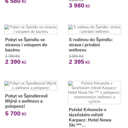
6 580
Kč
3 980
Kč
Pobyt ve Špindlu se
S rodinou do Špindlu:
stravou i vstupem do
strava i privátní
bazénu
wellness
2 700 Kč
3 091 Kč
2 390
2 395
Kč
Kč
Pobyt ve Špindlerově
Mlýně s wellness a
polopenzí
Polské Krkonoše v
5 700
Kč
lázeňském městě
Karpacz: Hotel Nowa
Ski ***…