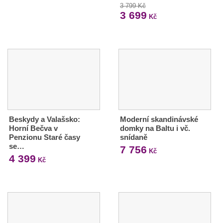
3 799 Kč
3 699
Kč
Beskydy a Valašsko:
Moderní skandinávské
Horní Bečva v
domky na Baltu i vč.
Penzionu Staré časy
snídaně
se…
7 756
Kč
4 399
Kč