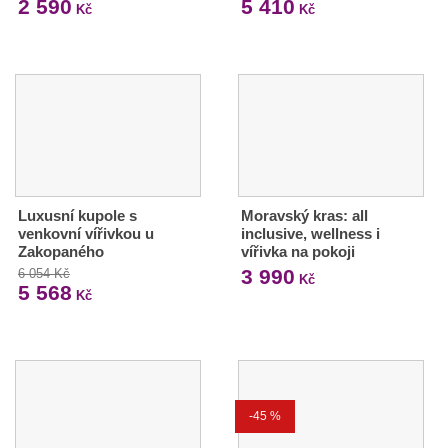
2 590
5 410
Kč
Kč
Luxusní kupole s
Moravský kras: all
venkovní vířivkou u
inclusive, wellness i
Zakopaného
vířivka na pokoji
3 990
6 054 Kč
Kč
5 568
Kč
-45 %