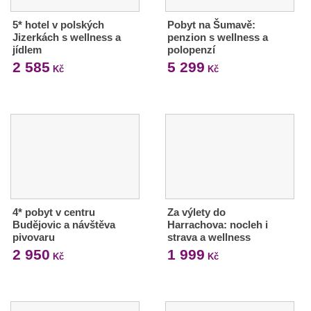
5* hotel v polských
Pobyt na Šumavě:
Jizerkách s wellness a
penzion s wellness a
jídlem
polopenzí
2 585
5 299
Kč
Kč
4* pobyt v centru
Za výlety do
Budějovic a návštěva
Harrachova: nocleh i
pivovaru
strava a wellness
2 950
1 999
Kč
Kč