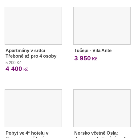
Apartmány v srdci
Tučepi - Vila Ante
Třeboně až pro 4 osoby
3 950
Kč
5 200 Kč
4 400
Kč
Pobyt ve 4* hotelu v
Norsko včetně Osla: