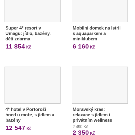
Super 4* resort v
Mobilní domek na Istrii
Umagu: jídlo, bazény,
s aquaparkem a
děti zdarma
miniklubem
11 854
6 160
Kč
Kč
4* hotel v Portoroži
Moravský kras:
hned u moře, s jídlem a
relaxace s jídlem i
bazény
privátním wellness
12 547
2 490 Kč
Kč
2 350
Kč