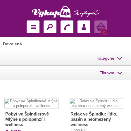
Košík
0
Dovolená
Kategorie
Filtrovat
Pobyt ve Špindlerově
Relax ve Špindlu: jídlo,
Mlýně s polopenzí i
bazén a neomezený
wellness
wellness
4 200 Kč