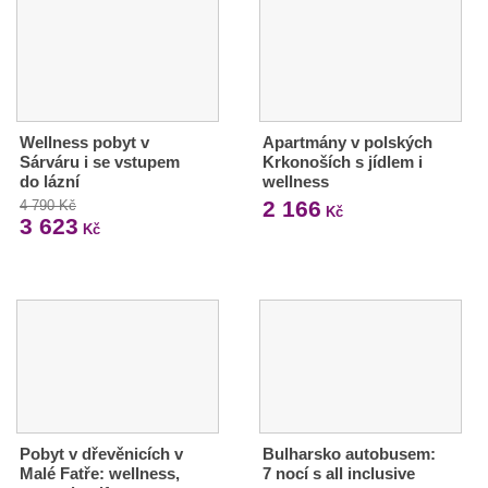
Wellness pobyt v
Apartmány v polských
Sárváru i se vstupem
Krkonoších s jídlem i
do lázní
wellness
2 166
4 790 Kč
Kč
3 623
Kč
Pobyt v dřevěnicích v
Bulharsko autobusem:
Malé Fatře: wellness,
7 nocí s all inclusive