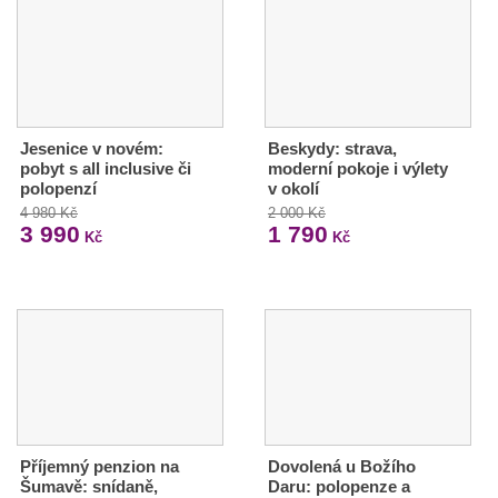
Jesenice v novém:
Beskydy: strava,
pobyt s all inclusive či
moderní pokoje i výlety
polopenzí
v okolí
4 980 Kč
2 000 Kč
3 990
1 790
Kč
Kč
Příjemný penzion na
Dovolená u Božího
Šumavě: snídaně,
Daru: polopenze a