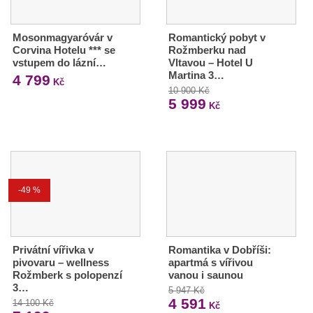
Mosonmagyaróvár v
Romantický pobyt v
Corvina Hotelu *** se
Rožmberku nad
vstupem do lázní…
Vltavou – Hotel U
Martina 3…
4 799
Kč
10 900 Kč
5 999
Kč
-49 %
Privátní vířivka v
Romantika v Dobříši:
pivovaru – wellness
apartmá s vířivou
Rožmberk s polopenzí
vanou i saunou
3…
5 947 Kč
4 591
14 100 Kč
Kč