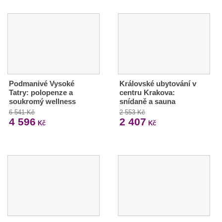
Podmanivé Vysoké
Královské ubytování v
Tatry: polopenze a
centru Krakova:
soukromý wellness
snídaně a sauna
6 541 Kč
2 553 Kč
4 596
2 407
Kč
Kč