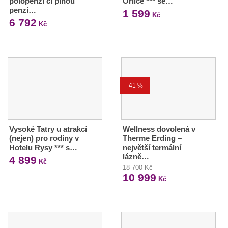
polopenzí či plnou
Orlice *** se…
penzí…
1 599
Kč
6 792
Kč
-41 %
Vysoké Tatry u atrakcí
Wellness dovolená v
(nejen) pro rodiny v
Therme Erding –
Hotelu Rysy *** s…
největší termální
lázně…
4 899
Kč
18 700 Kč
10 999
Kč