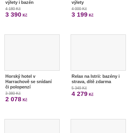
výlety i bazén
výlety
4 180 Kč
4 000 Kč
3 390
3 199
Kč
Kč
Horský hotel v
Relax na Istrii: bazény i
Harrachově se snídaní
strava, dítě zdarma
či polopenzí
5 349 Kč
4 279
3 380 Kč
Kč
2 078
Kč