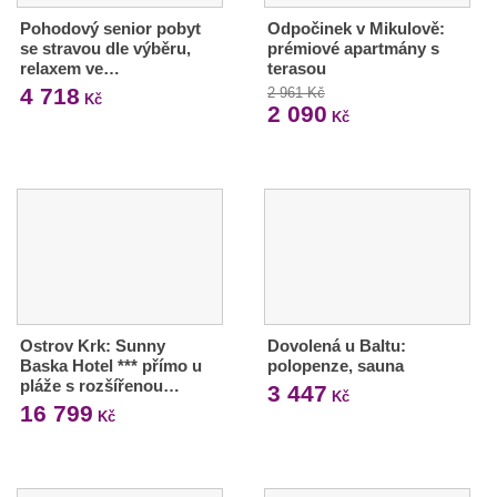
Pohodový senior pobyt
Odpočinek v Mikulově:
se stravou dle výběru,
prémiové apartmány s
relaxem ve…
terasou
4 718
2 961 Kč
Kč
2 090
Kč
Ostrov Krk: Sunny
Dovolená u Baltu:
Baska Hotel *** přímo u
polopenze, sauna
pláže s rozšířenou…
3 447
Kč
16 799
Kč