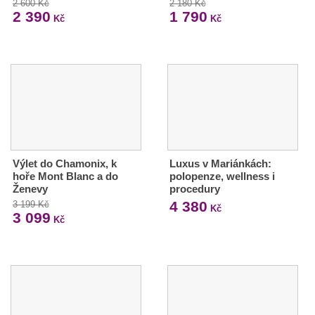
2 600 Kč
2 180 Kč
2 390
1 790
Kč
Kč
Výlet do Chamonix, k
Luxus v Mariánkách:
hoře Mont Blanc a do
polopenze, wellness i
Ženevy
procedury
4 380
3 199 Kč
Kč
3 099
Kč