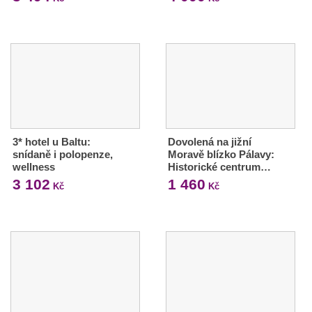
3* hotel u Baltu:
Dovolená na jižní
snídaně i polopenze,
Moravě blízko Pálavy:
wellness
Historické centrum…
3 102
1 460
Kč
Kč