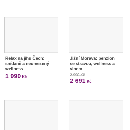
Relax na jihu Čech:
Jižní Morava: penzion
snídaně a neomezený
se stravou, wellness a
wellness
vínem
1 990
2 990 Kč
Kč
2 691
Kč