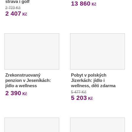
strava i golf
13 860
Kč
2 723 Kč
2 407
Kč
Zrekonstruovaný
Pobyt v polských
penzion v Jeseníkách:
Jizerkách: jídlo i
jídlo a wellness
wellness, děti zdarma
2 390
5 477 Kč
Kč
5 203
Kč