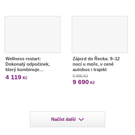
Wellness restart:
Zájezd do Řecka: 9–12
Dokonalý odpočinek,
nocí u moře, v ceně
který kombinuje…
autobus i trajekt
4 119
9 990 Kč
Kč
9 690
Kč
Načíst další