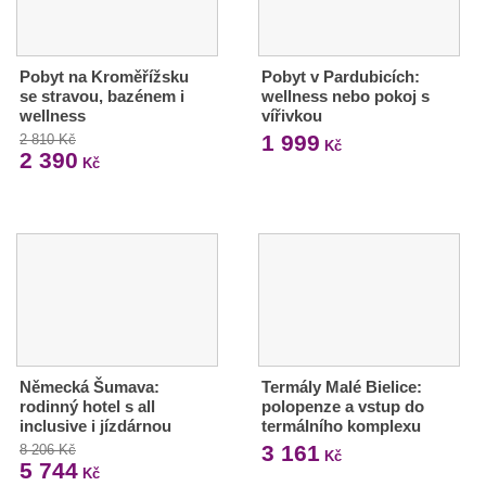
Pobyt na Kroměřížsku
Pobyt v Pardubicích:
se stravou, bazénem i
wellness nebo pokoj s
wellness
vířivkou
1 999
2 810 Kč
Kč
2 390
Kč
Německá Šumava:
Termály Malé Bielice:
rodinný hotel s all
polopenze a vstup do
inclusive i jízdárnou
termálního komplexu
3 161
8 206 Kč
Kč
5 744
Kč