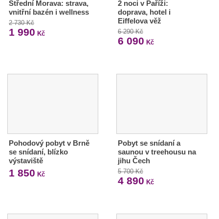
Střední Morava: strava,
2 noci v Paříži:
vnitřní bazén i wellness
doprava, hotel i
Eiffelova věž
2 730 Kč
1 990
6 290 Kč
Kč
6 090
Kč
Pohodový pobyt v Brně
Pobyt se snídaní a
se snídaní, blízko
saunou v treehousu na
výstaviště
jihu Čech
1 850
5 700 Kč
Kč
4 890
Kč