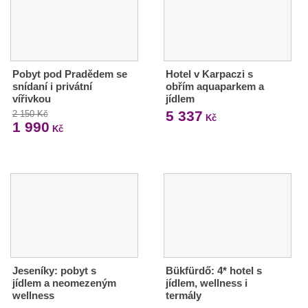
Pobyt pod Pradědem se
Hotel v Karpaczi s
snídaní i privátní
obřím aquaparkem a
vířivkou
jídlem
5 337
2 150 Kč
Kč
1 990
Kč
Jeseníky: pobyt s
Bükfürdő: 4* hotel s
jídlem a neomezeným
jídlem, wellness i
wellness
termály