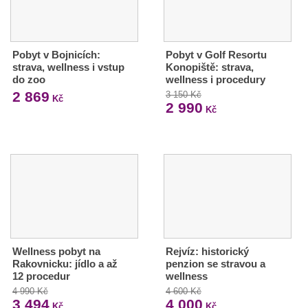
Pobyt v Bojnicích:
Pobyt v Golf Resortu
strava, wellness i vstup
Konopiště: strava,
do zoo
wellness i procedury
2 869
3 150 Kč
Kč
2 990
Kč
Wellness pobyt na
Rejvíz: historický
Rakovnicku: jídlo a až
penzion se stravou a
12 procedur
wellness
4 990 Kč
4 600 Kč
3 494
4 000
Kč
Kč