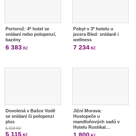
Portorož: 4* hotel se
Pobyt v 3* hotelu u
snídaní nebo polopenzí,
jezera Bled: snídaně i
bazény
wellness
6 383
7 234
Kč
Kč
Dovolená v Bašce Vodě
Jižní Morava:
se snídaní či polopenzí
Hustopeče u
plus
mandloňových sadů v
Hotelu Rustikal…
6 018 Kč
5 115
1 800
Kč
Kč