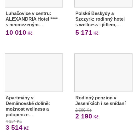
Luhačovice v centru:
Polské Beskydy a
ALEXANDRIA Hotel ****
Szczyrk: rodinný hotel
s neomezeným…
s wellness i jídlem,…
10 010
5 171
Kč
Kč
Apartmány v
Rodinný penzion v
Demänovské dolině:
Jeseníkách i se snídaní
možnost wellness a
2 600 Kč
polopenze…
2 190
Kč
4 134 Kč
3 514
Kč