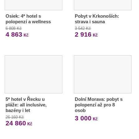
Osiek: 4* hotel s
Pobyt v Krkonoších:
polopenzí a wellness
strava i sauna
6 808 Kč
3 542 Kč
4 863
2 916
Kč
Kč
5* hotel v Řecku u
Dolní Morava: pobyt s
pláže: all inclusive,
polopenzí až pro 8
bazény i let
osob
3 000
26 160 Kč
Kč
24 860
Kč