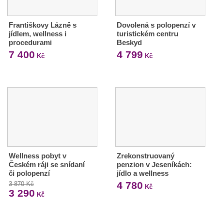
Františkovy Lázně s
Dovolená s polopenzí v
jídlem, wellness i
turistickém centru
procedurami
Beskyd
7 400
4 799
Kč
Kč
Wellness pobyt v
Zrekonstruovaný
Českém ráji se snídaní
penzion v Jeseníkách:
či polopenzí
jídlo a wellness
4 780
3 870 Kč
Kč
3 290
Kč