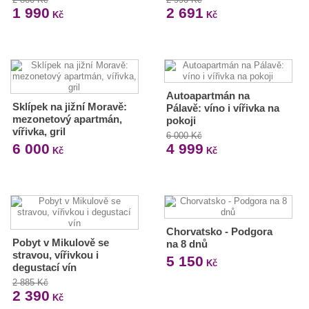
1 990
2 691
Kč
Kč
Autoapartmán na
Sklípek na jižní Moravě:
Pálavě: víno i vířivka na
mezonetový apartmán,
pokoji
vířivka, gril
6 000 Kč
6 000
4 999
Kč
Kč
Chorvatsko - Podgora
Pobyt v Mikulově se
na 8 dnů
stravou, vířivkou i
5 150
Kč
degustací vín
2 885 Kč
2 390
Kč