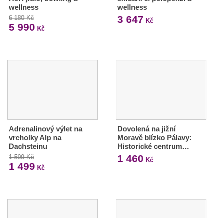
wellness
wellness
3 647
6 180 Kč
Kč
5 990
Kč
Adrenalinový výlet na
Dovolená na jižní
vrcholky Alp na
Moravě blízko Pálavy:
Dachsteinu
Historické centrum…
1 460
1 599 Kč
Kč
1 499
Kč