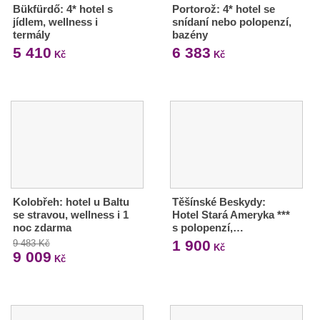
Bükfürdő: 4* hotel s
Portorož: 4* hotel se
jídlem, wellness i
snídaní nebo polopenzí,
termály
bazény
5 410
6 383
Kč
Kč
Kolobřeh: hotel u Baltu
Těšínské Beskydy:
se stravou, wellness i 1
Hotel Stará Ameryka ***
noc zdarma
s polopenzí,…
1 900
9 483 Kč
Kč
9 009
Kč