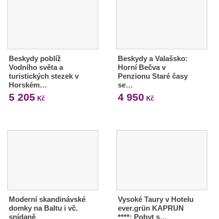
Beskydy poblíž
Beskydy a Valašsko:
Vodního světa a
Horní Bečva v
turistických stezek v
Penzionu Staré časy
Horském…
se…
5 205
4 950
Kč
Kč
Moderní skandinávské
Vysoké Taury v Hotelu
domky na Baltu i vč.
ever.grün KAPRUN
snídaně
****: Pobyt s…