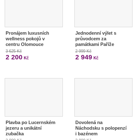
Pronájem luxusních
Jednodenní výlet s
wellness pokojů v
průvodcem za
centru Olomouce
památkami Paříže
3 625 Kč
2 999 Kč
2 200
2 949
Kč
Kč
Plavba po Lucernském
Dovolená na
jezeru a unikátní
Náchodsku s polopenzí
zubačka
i bazénem