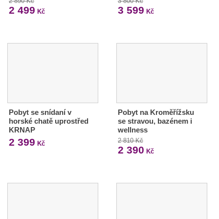
2 890 Kč
3 800 Kč
2 499
3 599
Kč
Kč
Pobyt se snídaní v
Pobyt na Kroměřížsku
horské chatě uprostřed
se stravou, bazénem i
KRNAP
wellness
2 399
2 810 Kč
Kč
2 390
Kč