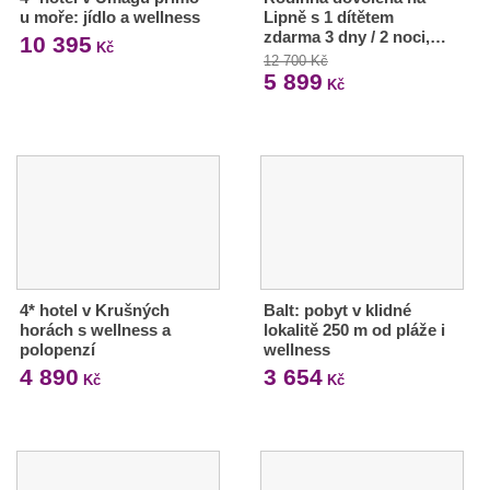
u moře: jídlo a wellness
Lipně s 1 dítětem
zdarma 3 dny / 2 noci,…
10 395
Kč
12 700 Kč
5 899
Kč
4* hotel v Krušných
Balt: pobyt v klidné
horách s wellness a
lokalitě 250 m od pláže i
polopenzí
wellness
4 890
3 654
Kč
Kč