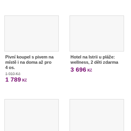
Pivní koupel s pivem na
Hotel na Istrii u pláže:
místě i na doma až pro
wellness, 2 děti zdarma
4 os.
3 696
Kč
1 910 Kč
1 789
Kč