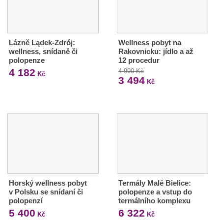
Lázně Lądek-Zdrój:
Wellness pobyt na
wellness, snídaně či
Rakovnicku: jídlo a až
polopenze
12 procedur
4 182
4 990 Kč
Kč
3 494
Kč
Horský wellness pobyt
Termály Malé Bielice:
v Polsku se snídaní či
polopenze a vstup do
polopenzí
termálního komplexu
5 400
6 322
Kč
Kč