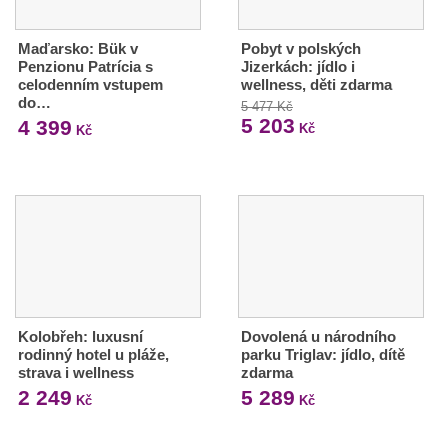
Maďarsko: Bük v
Pobyt v polských
Penzionu Patrícia s
Jizerkách: jídlo i
celodenním vstupem
wellness, děti zdarma
do…
5 477 Kč
5 203
4 399
Kč
Kč
Kolobřeh: luxusní
Dovolená u národního
rodinný hotel u pláže,
parku Triglav: jídlo, dítě
strava i wellness
zdarma
2 249
5 289
Kč
Kč