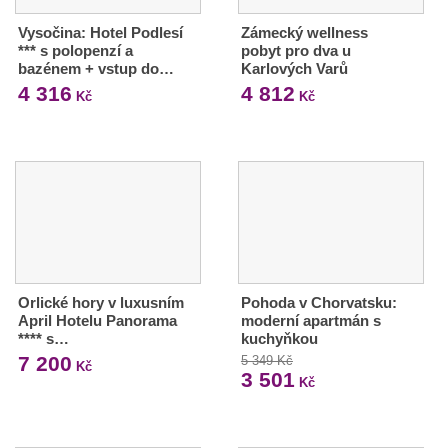
Vysočina: Hotel Podlesí
Zámecký wellness
*** s polopenzí a
pobyt pro dva u
bazénem + vstup do…
Karlových Varů
4 316
4 812
Kč
Kč
Orlické hory v luxusním
Pohoda v Chorvatsku:
April Hotelu Panorama
moderní apartmán s
**** s…
kuchyňkou
7 200
5 349 Kč
Kč
3 501
Kč