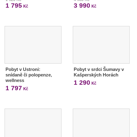
1 795
3 990
Kč
Kč
Pobyt v Ustroni:
Pobyt v srdci Šumavy v
snídaně či polopenze,
Kašperských Horách
wellness
1 290
Kč
1 797
Kč