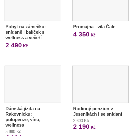
Pobyt na zámečku:
Promajna - vila Čale
snídaně i balíček s
4 350
Kč
wellness a večeří
2 490
Kč
Dámská jízda na
Rodinný penzion v
Rakovnicku:
Jeseníkách i se snídaní
polopenze, víno,
2 600 Kč
wellness
2 190
Kč
5 990 Kč