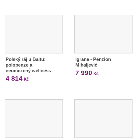
Polský ráj u Baltu:
Igrane - Penzion
polopenze a
Mihaljević
neomezený wellness
7 990
Kč
4 814
Kč