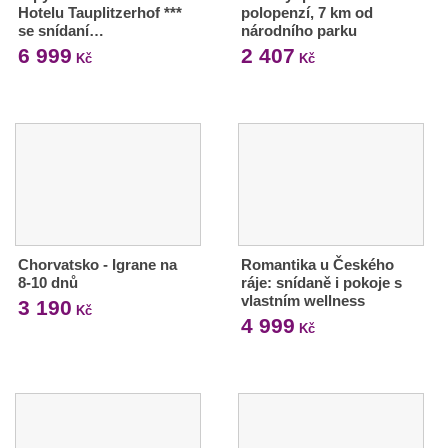
Hotelu Tauplitzerhof ***
polopenzí, 7 km od
se snídaní…
národního parku
6 999
2 407
Kč
Kč
Chorvatsko - Igrane na
Romantika u Českého
8-10 dnů
ráje: snídaně i pokoje s
vlastním wellness
3 190
Kč
4 999
Kč