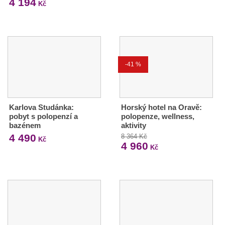
4 194
Kč
-41 %
Karlova Studánka:
Horský hotel na Oravě:
pobyt s polopenzí a
polopenze, wellness,
bazénem
aktivity
4 490
8 364 Kč
Kč
4 960
Kč