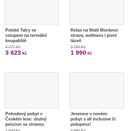
Polské Tatry se
Relax na Malé Morávce:
vstupem na termální
strava, wellness i pivní
koupaliště
lázeň
4 377 Kč
3 290 Kč
3 623
1 990
Kč
Kč
Pohodový pobyt v
Jesenice v novém:
Českém lese: útulný
pobyt s all inclusive či
penzion se stravou
polopenzí
1 920 Kč
4 980 Kč