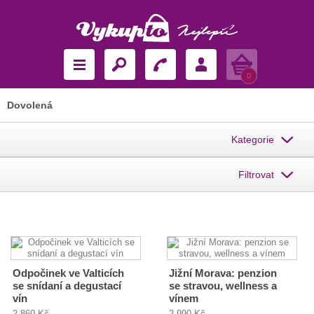
Košík
0
Dovolená
Kategorie
Filtrovat
Odpočinek ve Valticích
Jižní Morava: penzion
se snídaní a degustací
se stravou, wellness a
vín
vínem
2 860 Kč
2 990 Kč