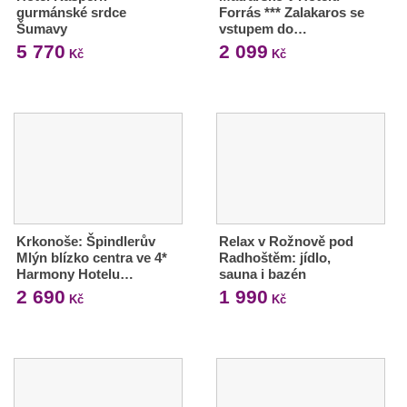
gurmánské srdce
Forrás *** Zalakaros se
Šumavy
vstupem do…
5 770
2 099
Kč
Kč
Krkonoše: Špindlerův
Relax v Rožnově pod
Mlýn blízko centra ve 4*
Radhoštěm: jídlo,
Harmony Hotelu…
sauna i bazén
2 690
1 990
Kč
Kč