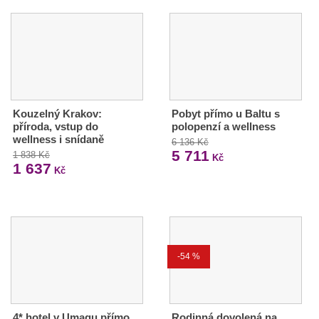
Kouzelný Krakov:
Pobyt přímo u Baltu s
příroda, vstup do
polopenzí a wellness
wellness i snídaně
6 136 Kč
5 711
1 838 Kč
Kč
1 637
Kč
-54 %
4* hotel v Umagu přímo
Rodinná dovolená na