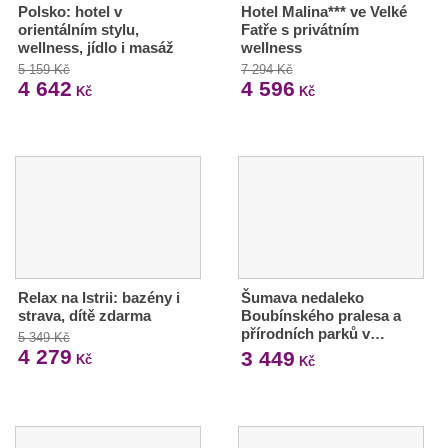
Polsko: hotel v
Hotel Malina*** ve Velké
orientálním stylu,
Fatře s privátním
wellness, jídlo i masáž
wellness
5 159 Kč
7 294 Kč
4 642
4 596
Kč
Kč
Relax na Istrii: bazény i
Šumava nedaleko
strava, dítě zdarma
Boubínského pralesa a
přírodních parků v…
5 349 Kč
4 279
3 449
Kč
Kč