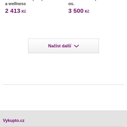
a wellness
os.
2 413
3 500
Kč
Kč
Načíst další
Vykupto.cz