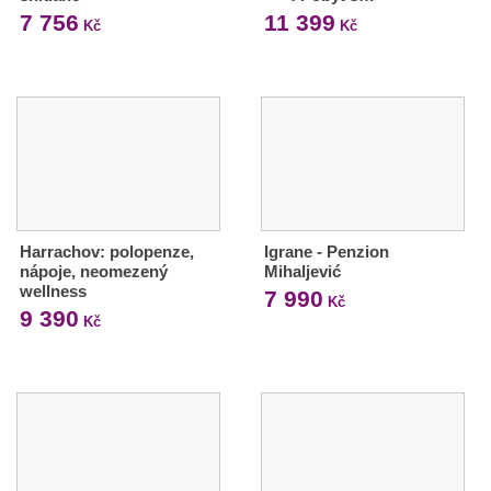
7 756
11 399
Kč
Kč
Harrachov: polopenze,
Igrane - Penzion
nápoje, neomezený
Mihaljević
wellness
7 990
Kč
9 390
Kč