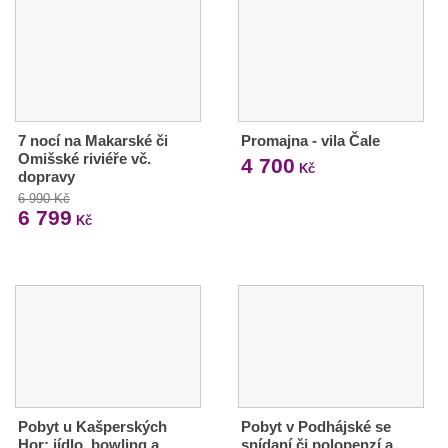
7 nocí na Makarské či
Promajna - vila Čale
Omišské riviéře vč.
4 700
Kč
dopravy
6 990 Kč
6 799
Kč
Pobyt u Kašperských
Pobyt v Podhájské se
Hor: jídlo, bowling a
snídaní či polopenzí a