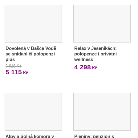
Dovolená v Bašce Vodě
Relax v Jeseníkách:
se snídaní či polopenzí
polopenze i privátní
plus
wellness
4 298
6 018 Kč
Kč
5 115
Kč
Alpy a Solná komora v
Pieniny: penzion s