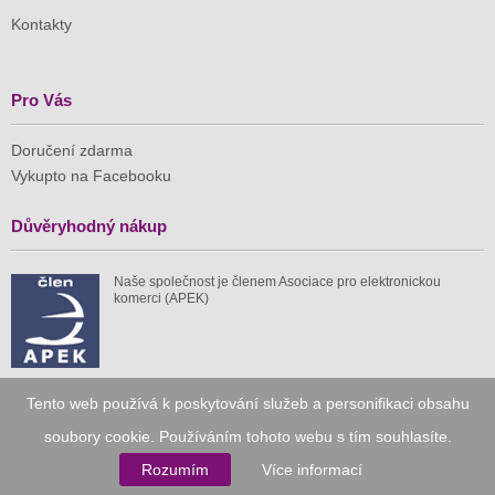
Kontakty
Pro Vás
Doručení zdarma
Vykupto na Facebooku
Důvěryhodný nákup
Naše společnost je členem Asociace pro elektronickou
komerci (APEK)
Tento web používá k poskytování služeb a personifikaci obsahu
Již od roku 2010
soubory cookie. Používáním tohoto webu s tím souhlasíte.
Rozumím
Více informací
59 tis.
1 511 mil.