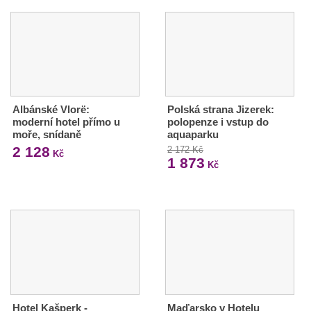
Albánské Vlorë:
Polská strana Jizerek:
moderní hotel přímo u
polopenze i vstup do
moře, snídaně
aquaparku
2 128
2 172 Kč
Kč
1 873
Kč
Hotel Kašperk -
Maďarsko v Hotelu