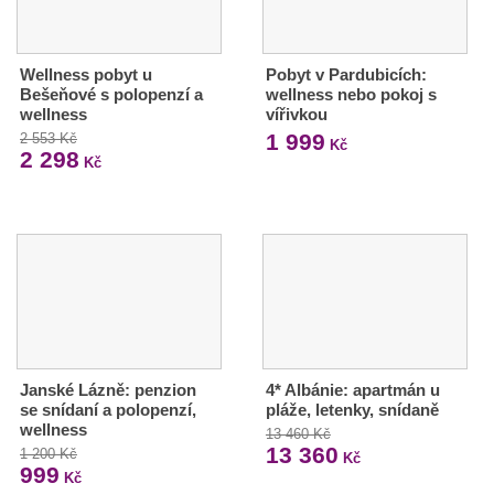
Wellness pobyt u
Pobyt v Pardubicích:
Bešeňové s polopenzí a
wellness nebo pokoj s
wellness
vířivkou
1 999
2 553 Kč
Kč
2 298
Kč
Janské Lázně: penzion
4* Albánie: apartmán u
se snídaní a polopenzí,
pláže, letenky, snídaně
wellness
13 460 Kč
13 360
1 200 Kč
Kč
999
Kč