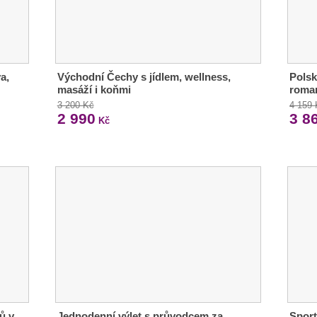
a,
Východní Čechy s jídlem, wellness,
Polsk
masáží i koňmi
roma
3 200 Kč
4 159
2 990
3 8
Kč
ů v
Jednodenní výlet s průvodcem za
Sport