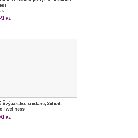
ess
 Kč
49
Kč
 Švýcarsko: snídaně, 3chod.
e i wellness
00
Kč