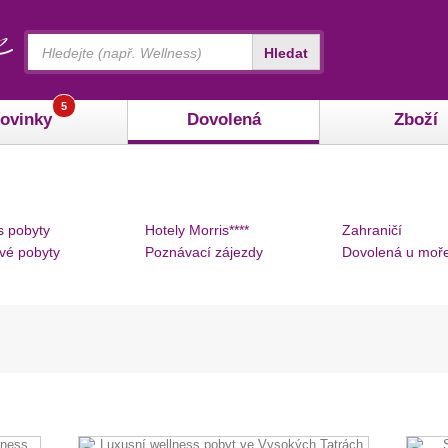
Vyhledávání
Hledat
5
ovinky
Dovolená
Zboží
s pobyty
Hotely Morris****
Zahraničí
vé pobyty
Poznávací zájezdy
Dovolená u moř