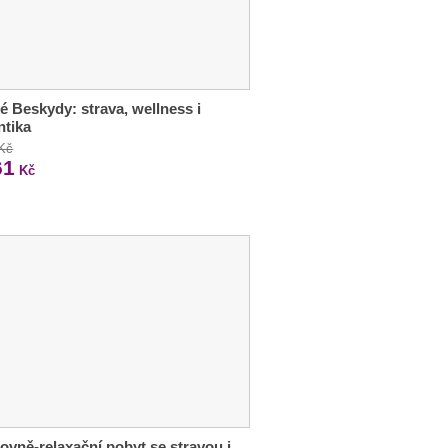
é Beskydy: strava, wellness i
ntika
 Kč
61
Kč
ovně-relaxační pobyt se stravou i