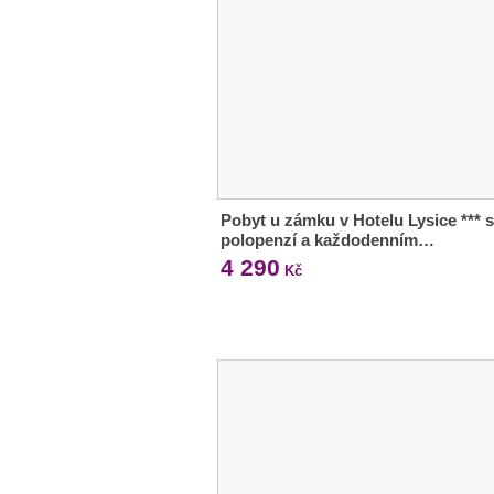
Pobyt u zámku v Hotelu Lysice *** s
polopenzí a každodenním…
4 290
Kč