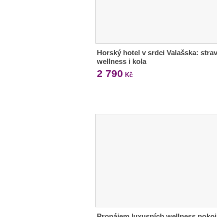
Horský hotel v srdci Valašska: strav
wellness i kola
2 790
Kč
Pronájem luxusních wellness pokoj