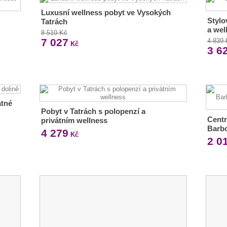
Luxusní wellness pobyt ve Vysokých
Stylo
Tatrách
a wel
8 510 Kč
7 027
4 839
Kč
3 6
átné
Pobyt v Tatrách s polopenzí a
Centr
privátním wellness
Barbo
4 279
Kč
2 0