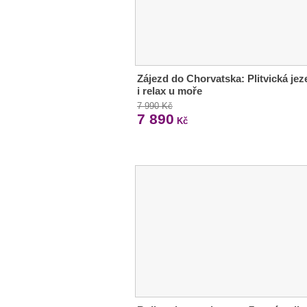
Zájezd do Chorvatska: Plitvická jez
i relax u moře
7 990 Kč
7 890
Kč