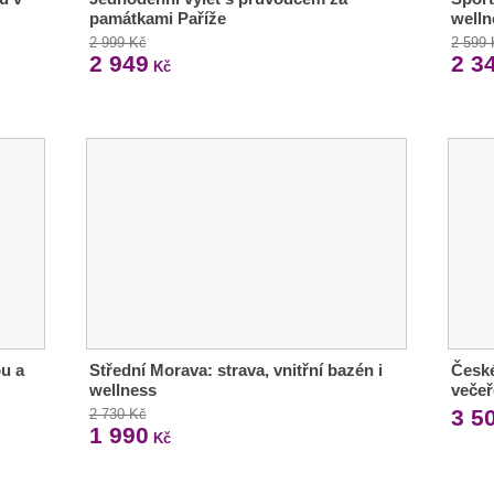
památkami Paříže
welln
2 999 Kč
2 599
2 949
2 3
Kč
ou a
Střední Morava: strava, vnitřní bazén i
České
wellness
večeř
3 5
2 730 Kč
1 990
Kč