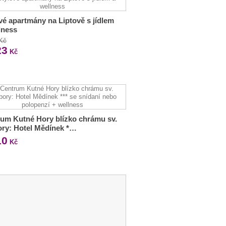
vé apartmány na Liptově s jídlem
lness
 Kč
23
Kč
um Kutné Hory blízko chrámu sv.
ry: Hotel Mědínek *…
10
Kč