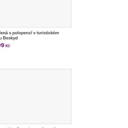
ená s polopenzí v turistickém
ru Beskyd
99
Kč