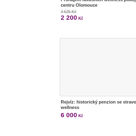
centru Olomouce
3 625 Kč
2 200
Kč
Rejvíz: historický penzion se strav
wellness
6 000
Kč