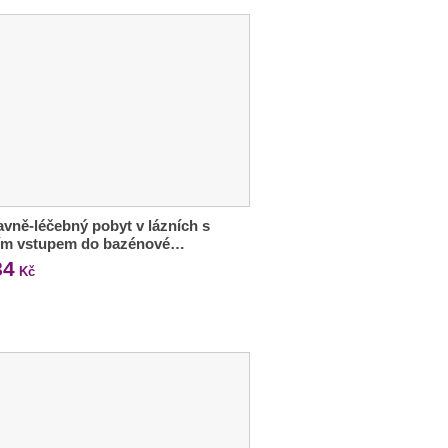
vně-léčebný pobyt v lázních s
ím vstupem do bazénové…
84
Kč