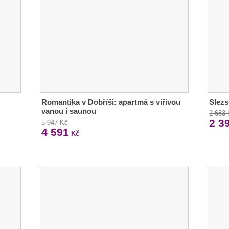
Romantika v Dobříši: apartmá s vířivou
Slezs
vanou i saunou
2 683
2 3
5 947 Kč
4 591
Kč