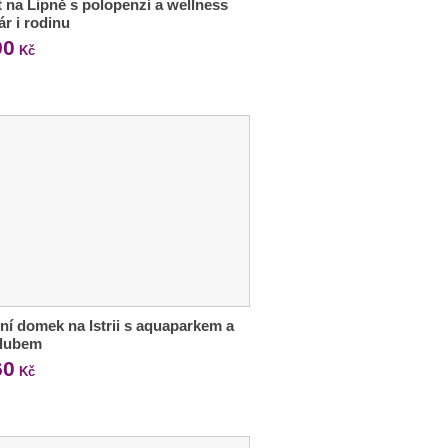
 na Lipně s polopenzí a wellness
ár i rodinu
90
Kč
ní domek na Istrii s aquaparkem a
klubem
60
Kč