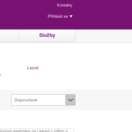
Menu
Kontakty
rychlého
Uživatelské
přístupu
Přihlásit se
menu
Služby
Lázně
e
Doporučené