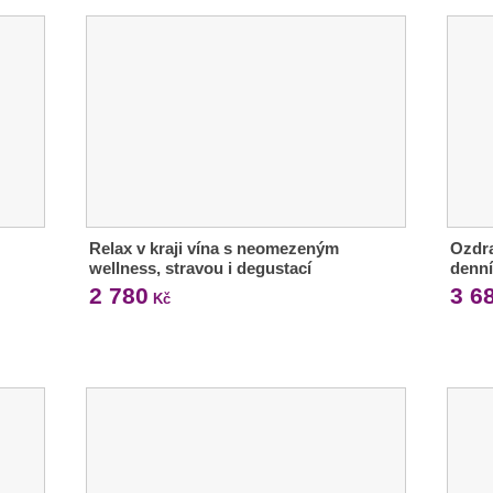
Relax v kraji vína s neomezeným
Ozdra
wellness, stravou i degustací
denn
2 780
3 6
Kč