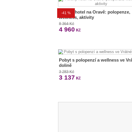
Horský hotel na Oravě: polopenze,
-41 %
wellness, aktivity
8 364 Kč
4 960
Kč
Pobyt s polopenzí a wellness ve Vr
dolině
3 283 Kč
3 137
Kč