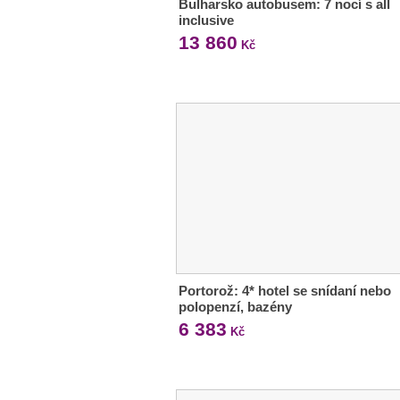
Bulharsko autobusem: 7 nocí s all
inclusive
13 860
Kč
Portorož: 4* hotel se snídaní nebo
polopenzí, bazény
6 383
Kč