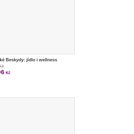
ké Beskydy: jídlo i wellness
 Kč
96
Kč