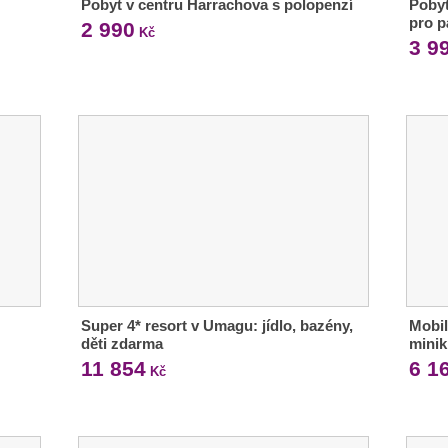
Pobyt v centru Harrachova s polopenzí
Pobyt
pro p
2 990
Kč
3 9
Super 4* resort v Umagu: jídlo, bazény,
Mobil
děti zdarma
mini
11 854
6 1
Kč