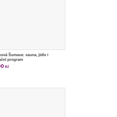
ková Šumava: sauna, jídlo i
ační program
00
Kč