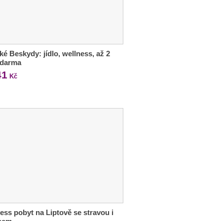
ké Beskydy: jídlo, wellness, až 2
zdarma
41
Kč
ess pobyt na Liptově se stravou i