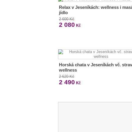
Relax v Jeseníkách: wellness i mas
jídlo
2 600 Kč
2 080
Kč
Horská chata v Jeseníkách vč. strav
wellness
2 620 Kč
2 490
Kč