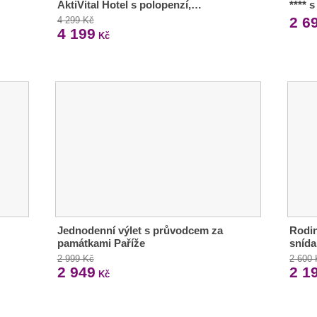
AktiVital Hotel s polopenzí,…
**** 
2 6
4 299 Kč
4 199
Kč
Jednodenní výlet s průvodcem za
Rodin
památkami Paříže
snída
2 999 Kč
2 600
2 949
2 1
Kč