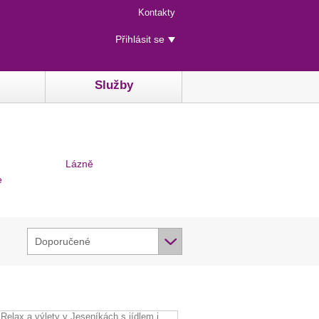
Menu
Kontakty
rychlého
Uživatelské
přístupu
Přihlásit se
menu
Služby
Lázně
e
Doporučené