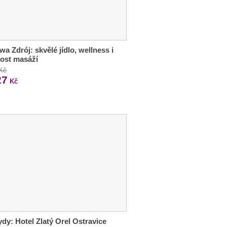
a Zdrój: skvělé jídlo, wellness i
ost masáží
 Kč
27
Kč
dy: Hotel Zlatý Orel Ostravice