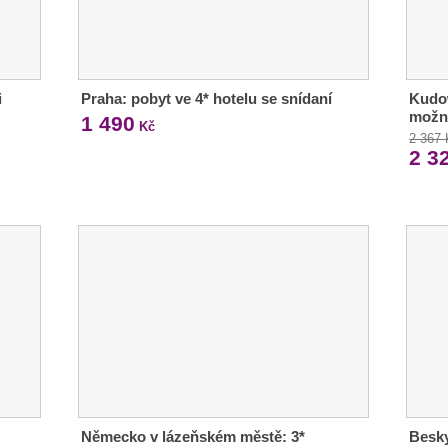
i
Praha: pobyt ve 4* hotelu se snídaní
Kudow
možn
1 490
Kč
2 367
2 3
Německo v lázeňském městě: 3*
Besky