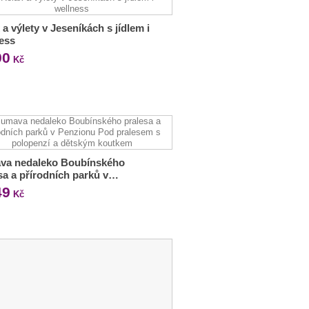
 a výlety v Jeseníkách s jídlem i
ess
90
Kč
va nedaleko Boubínského
sa a přírodních parků v…
49
Kč