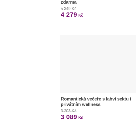
zdarma
5 349 Kč
4 279
Kč
Romantická večeře s lahví sektu i
privátním wellness
3 203 Kč
3 089
Kč