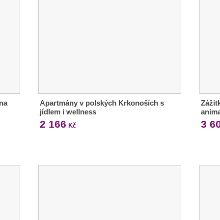
 na
Apartmány v polských Krkonoších s
Zážit
jídlem i wellness
anim
2 166
3 6
Kč