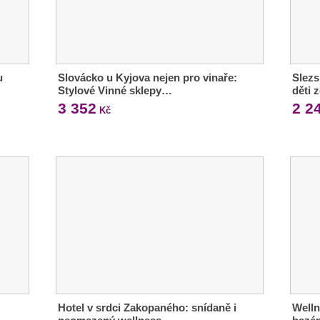
u
Slovácko u Kyjova nejen pro vinaře:
Slezs
Stylové Vinné sklepy…
děti 
3 352
2 2
Kč
Hotel v srdci Zakopaného: snídaně i
Welln