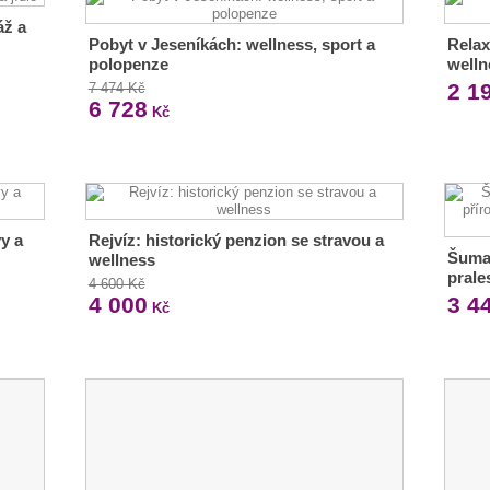
áž a
Pobyt v Jeseníkách: wellness, sport a
Relax
polopenze
welln
2 1
7 474 Kč
6 728
Kč
y a
Rejvíz: historický penzion se stravou a
Šuma
wellness
prale
4 600 Kč
4 000
3 4
Kč