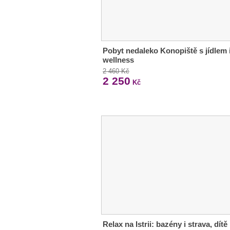
Pobyt nedaleko Konopiště s jídlem 
wellness
2 460 Kč
2 250
Kč
Relax na Istrii: bazény i strava, dítě