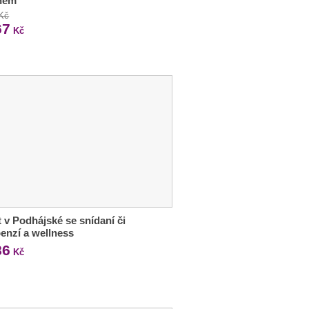
nem
 Kč
67
Kč
 v Podhájské se snídaní či
enzí a wellness
86
Kč