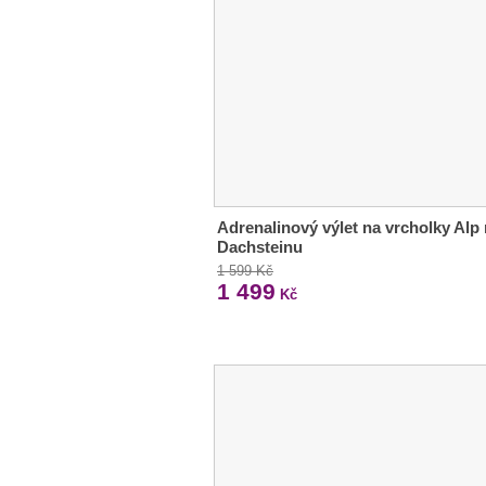
Adrenalinový výlet na vrcholky Alp
Dachsteinu
1 599 Kč
1 499
Kč