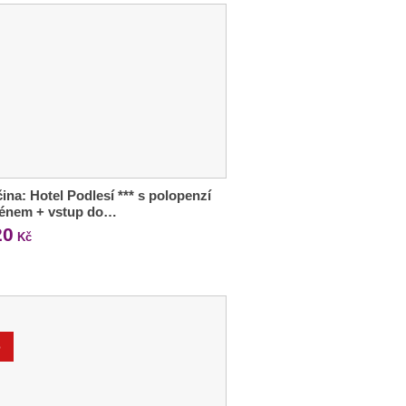
ina: Hotel Podlesí *** s polopenzí
zénem + vstup do…
20
Kč
%