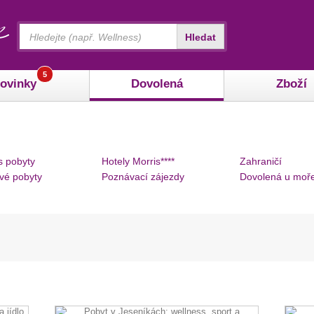
Vyhledávání
Hledat
5
ovinky
Dovolená
Zboží
s pobyty
Hotely Morris****
Zahraničí
vé pobyty
Poznávací zájezdy
Dovolená u moř