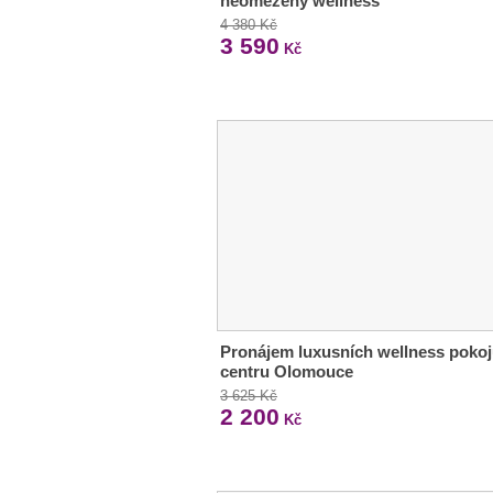
neomezený wellness
4 380 Kč
3 590
Kč
Pronájem luxusních wellness pokoj
centru Olomouce
3 625 Kč
2 200
Kč