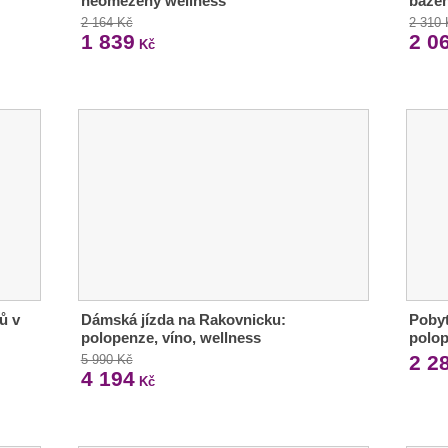
neomezený wellness
bazé
2 164 Kč
2 310
1 839
2 0
Kč
ů v
Dámská jízda na Rakovnicku:
Pobyt
polopenze, víno, wellness
polop
2 2
5 990 Kč
4 194
Kč