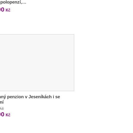
s polopenzí,…
90
Kč
ný penzion v Jeseníkách i se
ní
 Kč
90
Kč