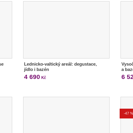
se
Lednicko-valtický areál: degustace,
Vysoč
jídlo i bazén
a ba
4 690
6 5
Kč
-47 