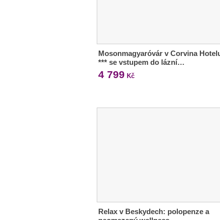
Mosonmagyaróvár v Corvina Hotel
*** se vstupem do lázní…
4 799
Kč
Relax v Beskydech: polopenze a