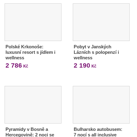
Polské Krkonoše:
Pobyt v Janských
luxusní resort s jídlem i
Lázních s polopenzí i
wellness
wellness
2 786
2 190
Kč
Kč
Pyramidy v Bosně a
Bulharsko autobusem:
Hercegovině: 2 noci se
7 nocí s all inclusive