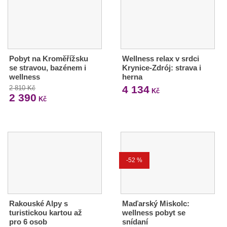
Pobyt na Kroměřížsku
Wellness relax v srdci
se stravou, bazénem i
Krynice-Zdrój: strava i
wellness
herna
4 134
2 810 Kč
Kč
2 390
Kč
-52 %
Rakouské Alpy s
Maďarský Miskolc:
turistickou kartou až
wellness pobyt se
pro 6 osob
snídaní