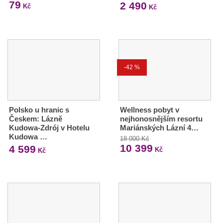
79
2 490
Kč
Kč
-42 %
Polsko u hranic s
Wellness pobyt v
Českem: Lázně
nejhonosnějším resortu
Kudowa-Zdrój v Hotelu
Mariánských Lázní 4…
Kudowa …
18 000 Kč
10 399
4 599
Kč
Kč