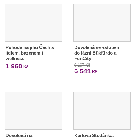
Pohoda na jihu Čech s
Dovolená se vstupem
jídlem, bazénem i
do lázní Bükfürdő a
wellness
FunCity
1 960
9 167 Kč
Kč
6 541
Kč
Dovolená na
Karlova Studánka: