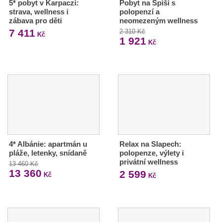
5* pobyt v Karpaczi:
Pobyt na Spiši s
strava, wellness i
polopenzí a
zábava pro děti
neomezeným wellness
7 411
2 310 Kč
Kč
1 921
Kč
4* Albánie: apartmán u
Relax na Slapech:
pláže, letenky, snídaně
polopenze, výlety i
privátní wellness
13 460 Kč
13 360
2 599
Kč
Kč