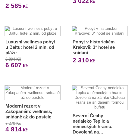
3 022
Kč
2 585
Kč
Luxusní wellness pobyt
Pobyt v historickém
u Baltu: hotel 2 min. od
Krakově: 3* hotel se
pláže
snídaní
2 310
6 894 Kč
Kč
6 607
Kč
Moderní rezort v
Zakopaném: wellness,
Severní Čechy
snídaně až do postele
nedaleko Teplic a
7 270 Kč
německých hranic:
4 814
Kč
Dovolená na…