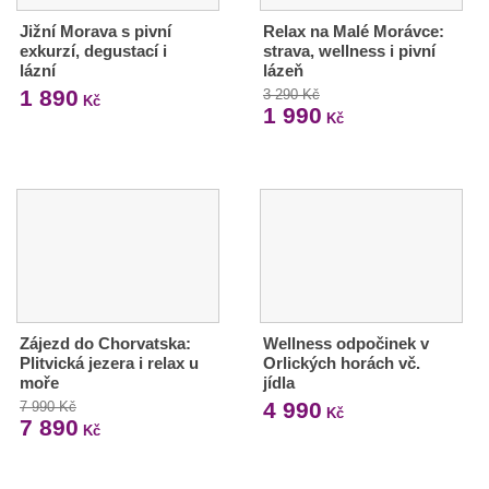
Jižní Morava s pivní
Relax na Malé Morávce:
exkurzí, degustací i
strava, wellness i pivní
lázní
lázeň
1 890
3 290 Kč
Kč
1 990
Kč
Zájezd do Chorvatska:
Wellness odpočinek v
Plitvická jezera i relax u
Orlických horách vč.
moře
jídla
4 990
7 990 Kč
Kč
7 890
Kč