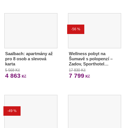
-56 %
Saalbach: apartmány až
Wellness pobyt na
pro 8 osob a slevová
Šumavě s polopenzí –
karta
Zadov, Sporthotel…
5 568 Kč
17 830 Kč
4 863
7 799
Kč
Kč
-49 %