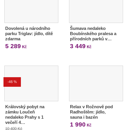
Dovolená u národního
Šumava nedaleko
parku Triglav: jídlo, dítě
Boubínského pralesa a
zdarma
přírodních parků v…
5 289
3 449
Kč
Kč
-46 %
Královský pobyt na
Relax v Rožnově pod
zámku Loučeň
Radhoštěm: jídlo,
nedaleko Prahy s 1
sauna i bazén
večeří 4…
1 990
Kč
10 400 Kč