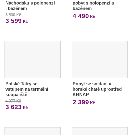
Náchodsku s polopenzí
pobyt s polopenzí a
i bazénem
bazénem
4 490
3 800 Kč
Kč
3 599
Kč
Polské Tatry se
Pobyt se snídaní v
vstupem na termální
horské chatě uprostřed
koupaliště
KRNAP
2 399
4 377 Kč
Kč
3 623
Kč