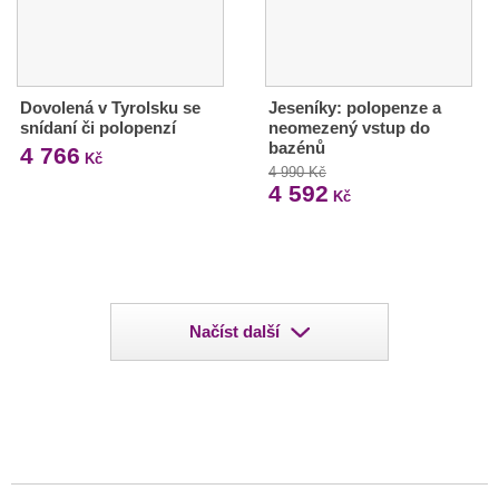
Dovolená v Tyrolsku se
Jeseníky: polopenze a
snídaní či polopenzí
neomezený vstup do
bazénů
4 766
Kč
4 990 Kč
4 592
Kč
Načíst další