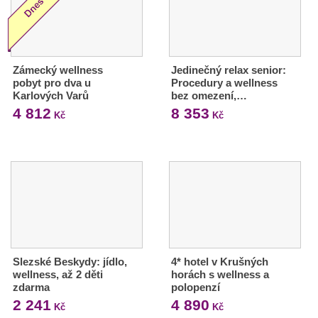
Zámecký wellness
Jedinečný relax senior:
pobyt pro dva u
Procedury a wellness
Karlových Varů
bez omezení,…
4 812
8 353
Kč
Kč
Slezské Beskydy: jídlo,
4* hotel v Krušných
wellness, až 2 děti
horách s wellness a
zdarma
polopenzí
2 241
4 890
Kč
Kč