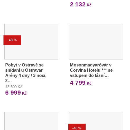
2 132
Kč
-48 %
Pobyt v Ostravě se
Mosonmagyaróvár v
snídaní u Ostravar
Corvina Hotelu *** se
Arény 4 dny / 3 noci,
vstupem do lázní…
2…
4 799
Kč
13 500 Kč
6 999
Kč
-48 %