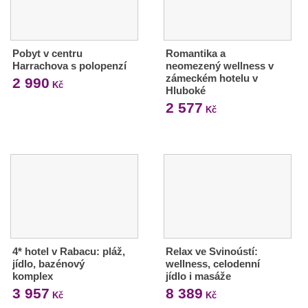
Pobyt v centru
Romantika a
Harrachova s polopenzí
neomezený wellness v
zámeckém hotelu v
2 990
Kč
Hluboké
2 577
Kč
4* hotel v Rabacu: pláž,
Relax ve Svinoústí:
jídlo, bazénový
wellness, celodenní
komplex
jídlo i masáže
3 957
8 389
Kč
Kč