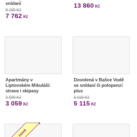
snídaní
13 860
Kč
8 190 Kč
7 762
Kč
Apartmány v
Dovolená v Bašce Vodě
Liptovském Mikuláši:
se snídaní či polopenzí
strava i skipasy
plus
3 599 Kč
6 018 Kč
3 059
5 115
Kč
Kč