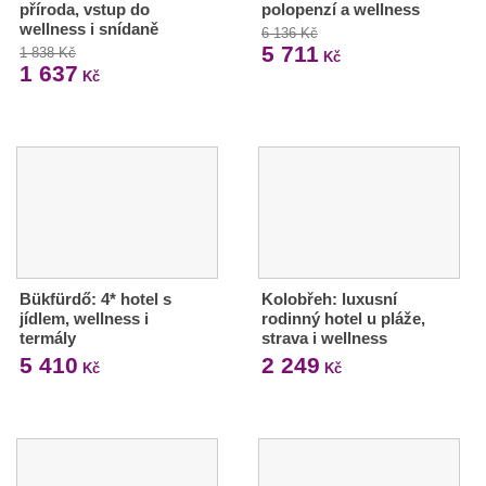
příroda, vstup do
polopenzí a wellness
wellness i snídaně
6 136 Kč
5 711
1 838 Kč
Kč
1 637
Kč
Bükfürdő: 4* hotel s
Kolobřeh: luxusní
jídlem, wellness i
rodinný hotel u pláže,
termály
strava i wellness
5 410
2 249
Kč
Kč