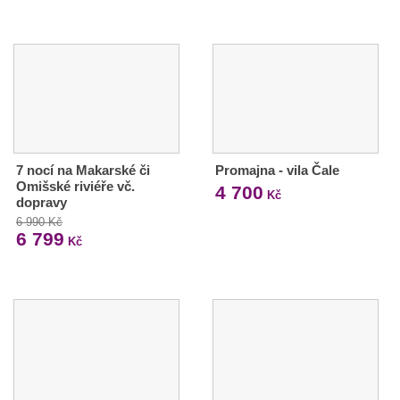
7 nocí na Makarské či
Promajna - vila Čale
Omišské riviéře vč.
4 700
Kč
dopravy
6 990 Kč
6 799
Kč