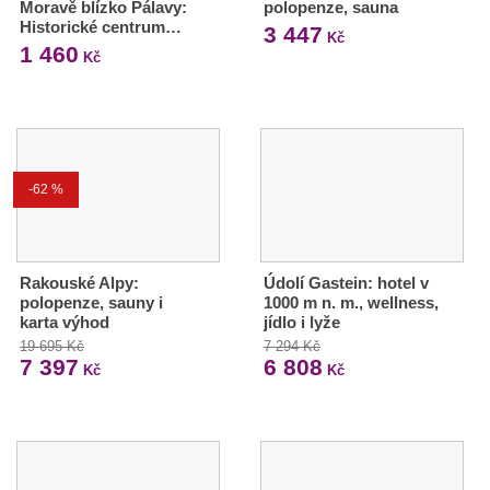
Moravě blízko Pálavy:
polopenze, sauna
Historické centrum…
3 447
Kč
1 460
Kč
-62 %
Rakouské Alpy:
Údolí Gastein: hotel v
polopenze, sauny i
1000 m n. m., wellness,
karta výhod
jídlo i lyže
19 695 Kč
7 294 Kč
7 397
6 808
Kč
Kč