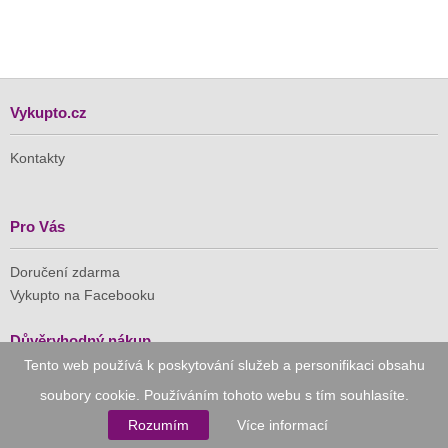
Vykupto.cz
Kontakty
Pro Vás
Doručení zdarma
Vykupto na Facebooku
Důvěryhodný nákup
Tento web používá k poskytování služeb a personifikaci obsahu
Naše společnost je členem Asociace pro elektronickou
soubory cookie. Používáním tohoto webu s tím souhlasíte.
komerci (APEK)
Rozumím
Více informací