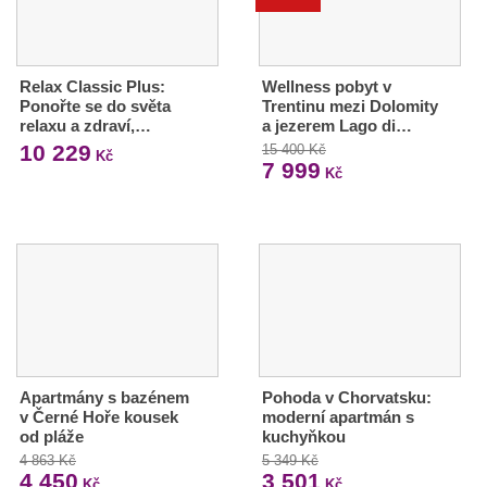
Relax Classic Plus:
Wellness pobyt v
Ponořte se do světa
Trentinu mezi Dolomity
relaxu a zdraví,…
a jezerem Lago di…
10 229
15 400 Kč
Kč
7 999
Kč
Apartmány s bazénem
Pohoda v Chorvatsku:
v Černé Hoře kousek
moderní apartmán s
od pláže
kuchyňkou
4 863 Kč
5 349 Kč
4 450
3 501
Kč
Kč