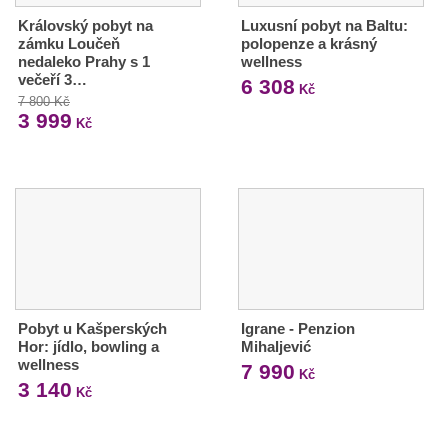
Královský pobyt na
Luxusní pobyt na Baltu:
zámku Loučeň
polopenze a krásný
nedaleko Prahy s 1
wellness
večeří 3…
6 308
Kč
7 800 Kč
3 999
Kč
Pobyt u Kašperských
Igrane - Penzion
Hor: jídlo, bowling a
Mihaljević
wellness
7 990
Kč
3 140
Kč