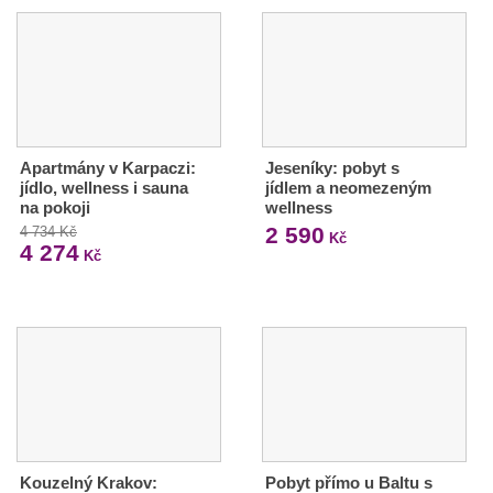
Apartmány v Karpaczi:
Jeseníky: pobyt s
jídlo, wellness i sauna
jídlem a neomezeným
na pokoji
wellness
2 590
4 734 Kč
Kč
4 274
Kč
Kouzelný Krakov:
Pobyt přímo u Baltu s