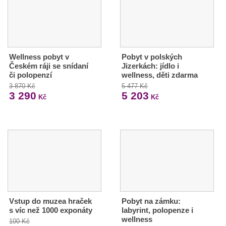
Wellness pobyt v
Pobyt v polských
Českém ráji se snídaní
Jizerkách: jídlo i
či polopenzí
wellness, děti zdarma
3 870 Kč
5 477 Kč
3 290
5 203
Kč
Kč
Vstup do muzea hraček
Pobyt na zámku:
s víc než 1000 exponáty
labyrint, polopenze i
wellness
100 Kč