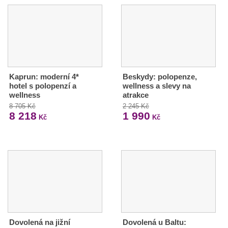
Kaprun: moderní 4*
Beskydy: polopenze,
hotel s polopenzí a
wellness a slevy na
wellness
atrakce
8 705 Kč
2 245 Kč
8 218
1 990
Kč
Kč
Dovolená na jižní
Dovolená u Baltu: