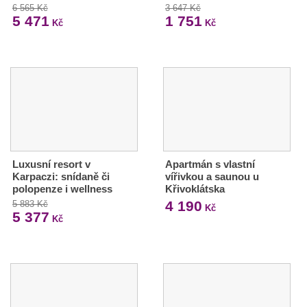
6 565 Kč
3 647 Kč
5 471
1 751
Kč
Kč
Luxusní resort v
Apartmán s vlastní
Karpaczi: snídaně či
vířivkou a saunou u
polopenze i wellness
Křivoklátska
4 190
5 883 Kč
Kč
5 377
Kč