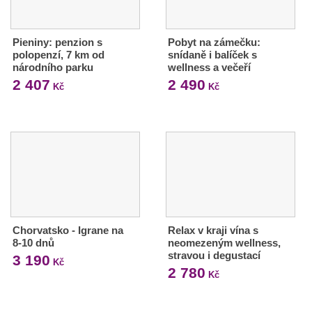
Pieniny: penzion s
Pobyt na zámečku:
polopenzí, 7 km od
snídaně i balíček s
národního parku
wellness a večeří
2 407
2 490
Kč
Kč
Chorvatsko - Igrane na
Relax v kraji vína s
8-10 dnů
neomezeným wellness,
stravou i degustací
3 190
Kč
2 780
Kč