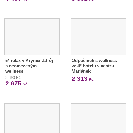
5* relax v Krynici-Zdrój
Odpočinek s wellness
s neomezeným
ve 4* hotelu v centru
wellness
Mariánek
2 313
3 890 Kč
Kč
2 675
Kč