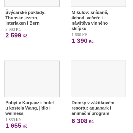
Švýcarské poklady:
Mikulov: snídaně,
Thunské jezero,
4chod. večeře i
Interlaken i Bern
návštěva vinného
sklípku
2 990 Kč
2 599
1 600 Kč
Kč
1 390
Kč
Pobyt v Karpaczi: hotel
Domky v zážitkovém
u kostela Wang, jídlo i
resortu: aquapark i
wellness
animační program
6 308
1 839 Kč
Kč
1 655
Kč