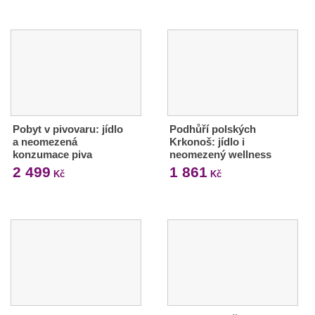
Pobyt v pivovaru: jídlo
Podhůří polských
a neomezená
Krkonoš: jídlo i
konzumace piva
neomezený wellness
2 499
1 861
Kč
Kč