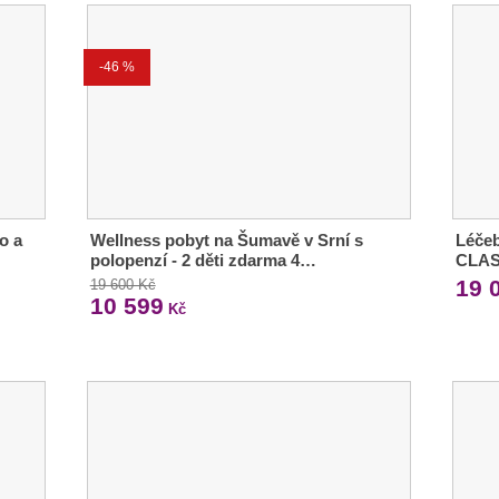
-46 %
o a
Wellness pobyt na Šumavě v Srní s
Léče
polopenzí - 2 děti zdarma 4…
CLAS
19 
19 600 Kč
10 599
Kč