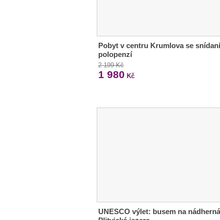
Pobyt v centru Krumlova se snídaní
polopenzí
2 199 Kč
1 980
Kč
UNESCO výlet: busem na nádhern