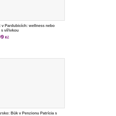
 v Pardubicích: wellness nebo
 s vířivkou
99
Kč
sko: Bük v Penzionu Patrícia s