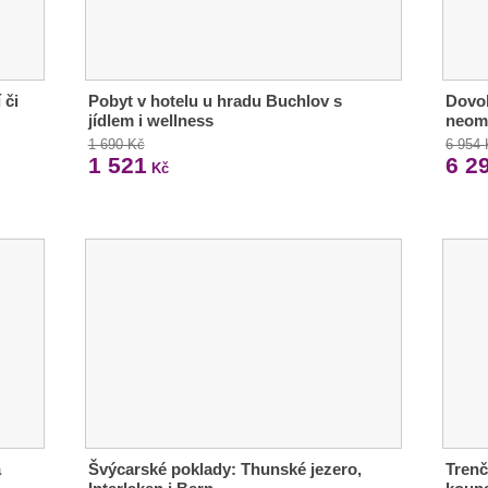
 či
Pobyt v hotelu u hradu Buchlov s
Dovol
jídlem i wellness
neom
1 690 Kč
6 954
1 521
6 2
Kč
á
Švýcarské poklady: Thunské jezero,
Trenč