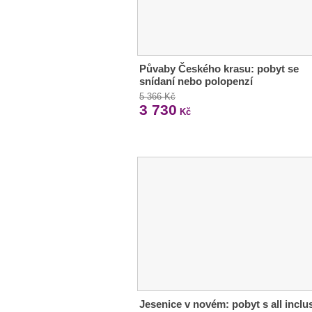
Půvaby Českého krasu: pobyt se
snídaní nebo polopenzí
5 366 Kč
3 730
Kč
Jesenice v novém: pobyt s all inclu