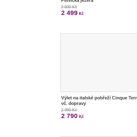
Plitvická jezera
2 690 Kč
2 499
Kč
Výlet na italské pobřeží Cinque Ter
vč. dopravy
2 990 Kč
2 790
Kč