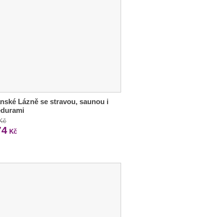
nské Lázně se stravou, saunou i
edurami
 Kč
74
Kč