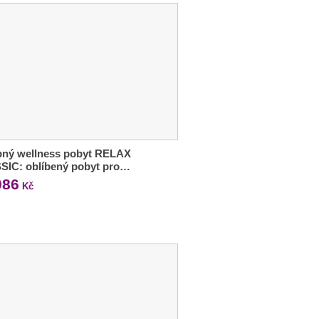
bný wellness pobyt RELAX
SIC: oblíbený pobyt pro…
086
Kč