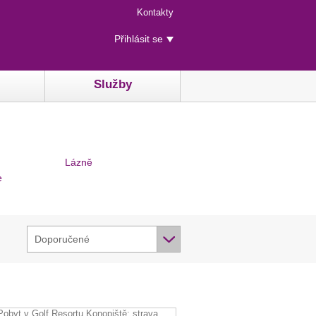
Menu
Kontakty
rychlého
Uživatelské
přístupu
Přihlásit se
menu
Služby
Lázně
e
Doporučené