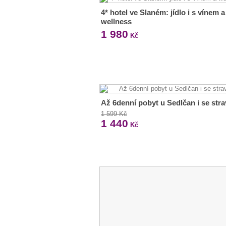
4* hotel ve Slaném: jídlo i s vínem a
wellness
1 980
Kč
Až 6denní pobyt u Sedlčan i se str
1 599 Kč
1 440
Kč