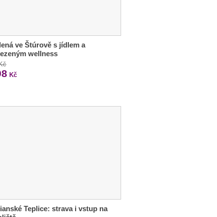
ená ve Štúrově s jídlem a
ezeným wellness
 Kč
98
Kč
ianské Teplice: strava i vstup na