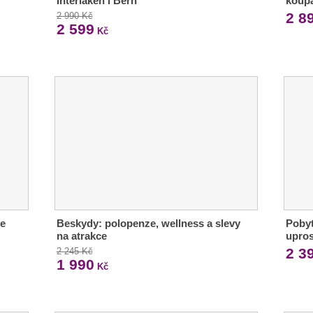
Interlaken i Bern
koupa
2 8
2 990 Kč
2 599
Kč
re
Beskydy: polopenze, wellness a slevy
Pobyt
na atrakce
upro
2 3
2 245 Kč
1 990
Kč