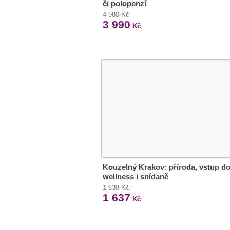
či polopenzí
4 980 Kč
3 990
Kč
Kouzelný Krakov: příroda, vstup d
wellness i snídaně
1 838 Kč
1 637
Kč