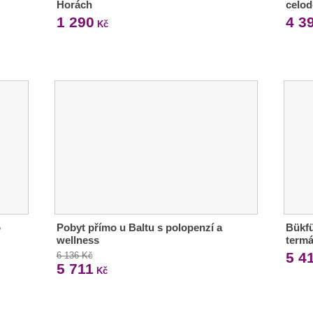
Horách
celo
1 290
4 3
Kč
o
Pobyt přímo u Baltu s polopenzí a
Bükfü
wellness
termá
5 4
6 136 Kč
5 711
Kč