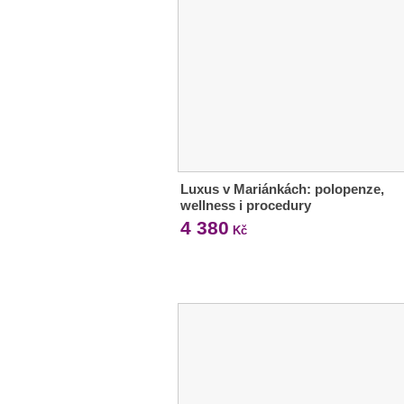
Luxus v Mariánkách: polopenze,
wellness i procedury
4 380
Kč