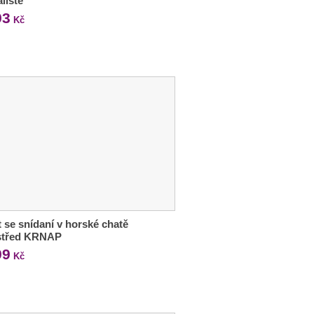
liště
93
Kč
 se snídaní v horské chatě
střed KRNAP
99
Kč