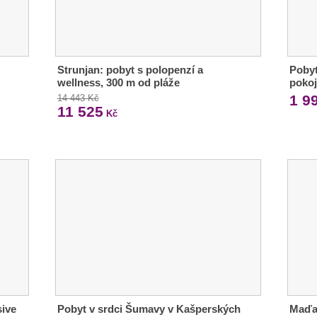
Strunjan: pobyt s polopenzí a
Pobyt
wellness, 300 m od pláže
pokoj
1 9
14 443 Kč
11 525
Kč
sive
Pobyt v srdci Šumavy v Kašperských
Maďar