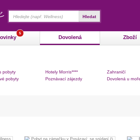
Vyhledávání
Hledat
5
ovinky
Dovolená
Zboží
s pobyty
Hotely Morris****
Zahraničí
vé pobyty
Poznávací zájezdy
Dovolená u moř