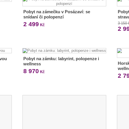
Pobyt na zámečku v Posázaví: se
Pobyt
snídaní či polopenzí
strav
2 499
3 150
Kč
2 9
avou
Pobyt na zámku: labyrint, polopenze i
Horsk
wellness
welln
8 970
Kč
2 7