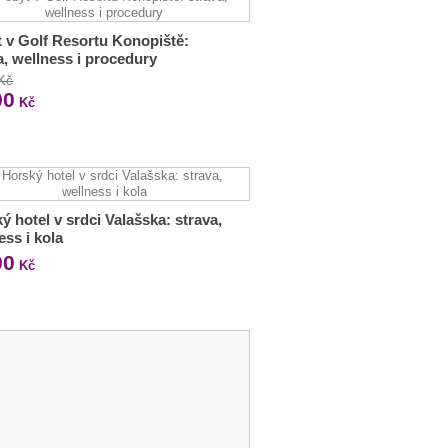
 v Golf Resortu Konopiště:
a, wellness i procedury
 Kč
90
Kč
ý hotel v srdci Valašska: strava,
ess i kola
90
Kč