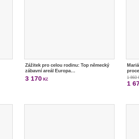
Zážitek pro celou rodinu: Top německý
Mariá
zábavní areál Europa…
proc
3 170
1 860
Kč
1 6