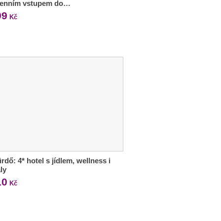
denním vstupem do…
99
Kč
rdő: 4* hotel s jídlem, wellness i
ly
10
Kč