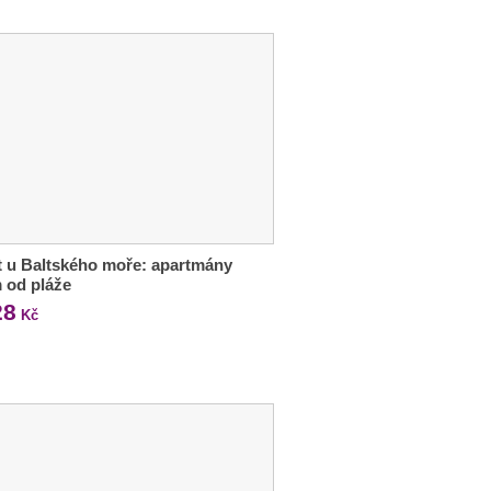
 u Baltského moře: apartmány
 od pláže
28
Kč