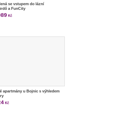
ená se vstupem do lázní
rdő a FunCity
089
Kč
é apartmány u Bojnic s výhledem
ry
24
Kč