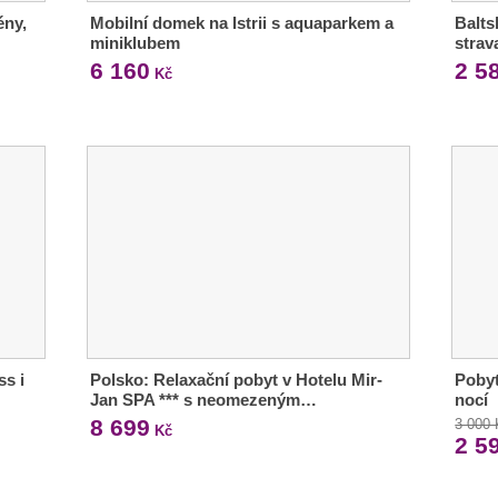
ény,
Mobilní domek na Istrii s aquaparkem a
Balts
miniklubem
strav
6 160
2 5
Kč
ss i
Polsko: Relaxační pobyt v Hotelu Mir-
Pobyt
Jan SPA *** s neomezeným…
nocí
8 699
3 000
Kč
2 5