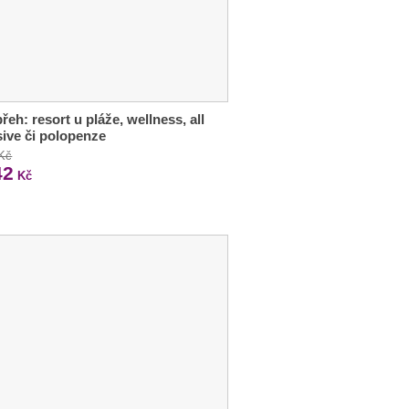
řeh: resort u pláže, wellness, all
sive či polopenze
 Kč
42
Kč