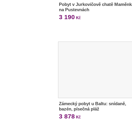
Pobyt v Jurkovičově chatě Maměnk
na Pustevnách
3 190
Kč
Zámecký pobyt u Baltu: snídaně,
bazén, písečná pláž
3 878
Kč