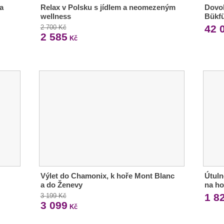
a
Relax v Polsku s jídlem a neomezeným
Dovol
wellness
Bükfü
42 
2 700 Kč
2 585
Kč
Výlet do Chamonix, k hoře Mont Blanc
Útuln
a do Ženevy
na ho
1 8
3 199 Kč
3 099
Kč