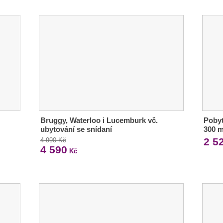
Bruggy, Waterloo i Lucemburk vč.
Pobyt
ubytování se snídaní
300 m
2 5
4 990 Kč
4 590
Kč