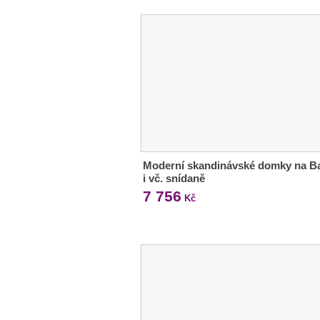
Moderní skandinávské domky na Ba
i vč. snídaně
7 756
Kč