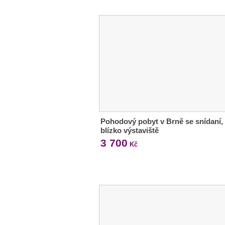
Pohodový pobyt v Brně se snídaní,
blízko výstaviště
3 700
Kč