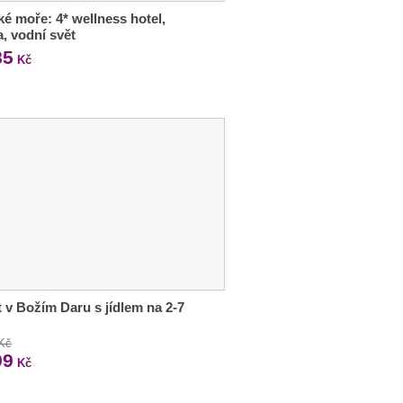
ké moře: 4* wellness hotel,
a, vodní svět
85
Kč
 v Božím Daru s jídlem na 2-7
 Kč
99
Kč