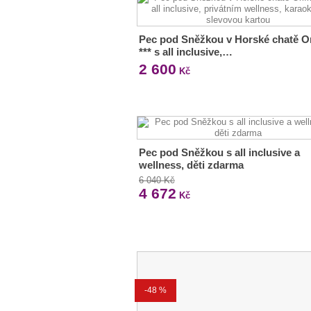
Pec pod Sněžkou v Horské chatě Or
*** s all inclusive,…
2 600
Kč
Pec pod Sněžkou s all inclusive a
wellness, děti zdarma
6 040 Kč
4 672
Kč
-48 %