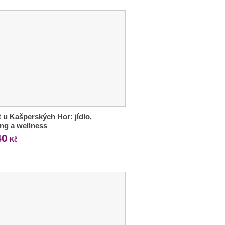
 u Kašperských Hor: jídlo,
ng a wellness
40
Kč