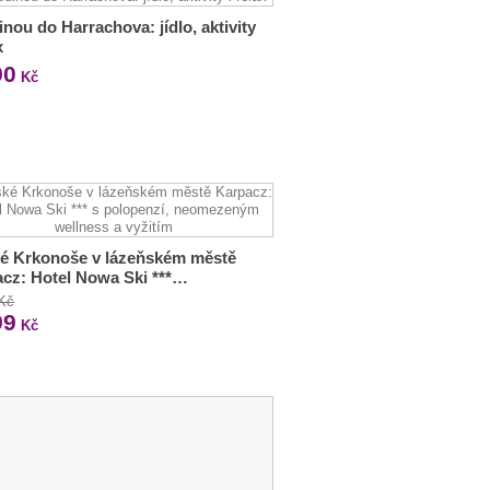
inou do Harrachova: jídlo, aktivity
x
90
Kč
é Krkonoše v lázeňském městě
cz: Hotel Nowa Ski ***…
 Kč
99
Kč