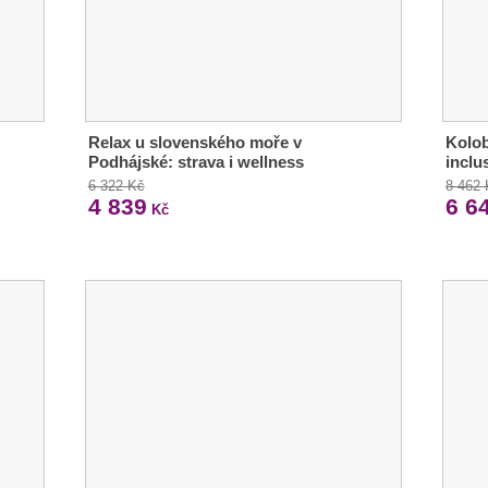
Relax u slovenského moře v
Kolob
Podhájské: strava i wellness
inclu
6 322 Kč
8 462
4 839
6 6
Kč