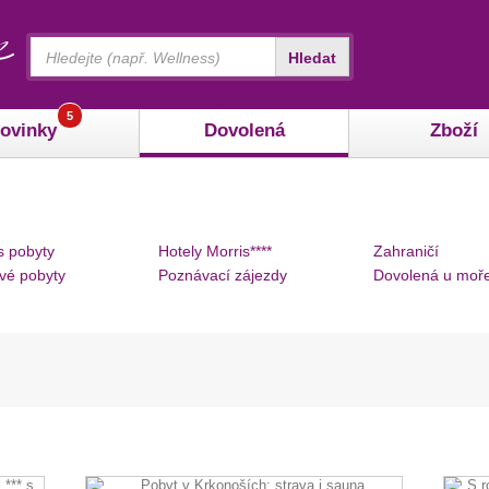
Vyhledávání
Hledat
5
ovinky
Dovolená
Zboží
s pobyty
Hotely Morris****
Zahraničí
vé pobyty
Poznávací zájezdy
Dovolená u moř