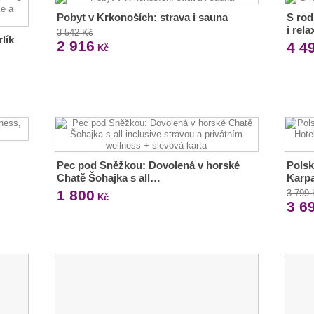
Pobyt v Krkonoších: strava i sauna
S rod
i rela
3 542 Kč
lík
2 916
4 4
Kč
Pec pod Sněžkou: Dovolená v horské
Polsk
Chatě Šohajka s all…
Karpa
1 800
3 799
Kč
3 6