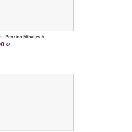
e - Penzion Mihaljević
90
Kč