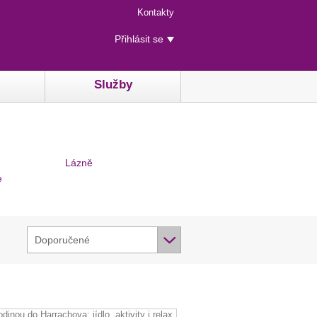
Menu
Kontakty
rychlého
Uživatelské
přístupu
Přihlásit se
menu
Služby
Lázně
e
Doporučené