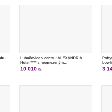
ltu
Luhačovice v centru: ALEXANDRIA
Pobyt
Hotel **** s neomezeným…
bowli
10 010
3 1
Kč