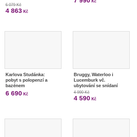
7 990
Kč
6 079 Kč
4 863
Kč
Karlova Studánka:
Bruggy, Waterloo i
pobyt s polopenzí a
Lucemburk vč.
bazénem
ubytování se snídaní
6 690
4 990 Kč
Kč
4 590
Kč