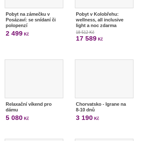
Pobyt na zámečku v
Pobyt v Kolobřehu:
Posázaví: se snídaní či
wellness, all inclusive
polopenzí
light a noc zdarma
2 499
18 512 Kč
Kč
17 589
Kč
Relaxační víkend pro
Chorvatsko - Igrane na
dámu
8-10 dnů
5 080
3 190
Kč
Kč