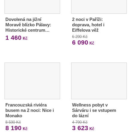
Dovolená na jižní
2 noci v Paříži:
Moravě blízko Pálavy:
doprava, hotel i
Historické centrum…
Eiffelova věž
1 460
6 290 Kč
Kč
6 090
Kč
Francouzská riviéra
Wellness pobyt v
busem na 2 noci: Nice i
Sárváru i se vstupem
Monako
do lázní
8 590 Kč
4 790 Kč
8 190
3 623
Kč
Kč