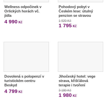
Wellness odpočinek v
Pohodový pobyt v
Orlických horách vč.
Českém lese: útulný
jídla
penzion se stravou
4 990
1 920 Kč
Kč
1 795
Kč
Dovolená s polopenzí v
Jihočeský hotel: vege
turistickém centru
strava, křišťálová
Beskyd
terapie i tvoření
4 799
3 180 Kč
Kč
1 980
Kč