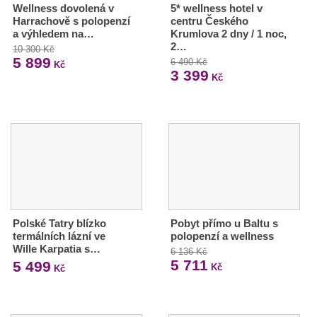
Wellness dovolená v
5* wellness hotel v
Harrachově s polopenzí
centru Českého
a výhledem na…
Krumlova 2 dny / 1 noc,
2…
10 300 Kč
5 899
6 490 Kč
Kč
3 399
Kč
Polské Tatry blízko
Pobyt přímo u Baltu s
termálních lázní ve
polopenzí a wellness
Wille Karpatia s…
6 136 Kč
5 711
5 499
Kč
Kč