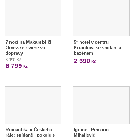
7 nocí na Makarské či
5* hotel v centru
Omišské riviéře vč.
Krumlova se snídaní a
dopravy
bazénem
2 690
6 990 Kč
Kč
6 799
Kč
Romantika u Českého
Igrane - Penzion
ráje: snídaně i pokoje s
Mihaljević