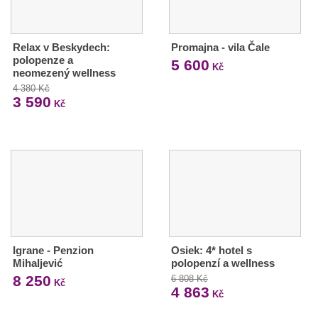
Relax v Beskydech:
Promajna - vila Čale
polopenze a
5 600
Kč
neomezený wellness
4 380 Kč
3 590
Kč
Igrane - Penzion
Osiek: 4* hotel s
Mihaljević
polopenzí a wellness
8 250
6 808 Kč
Kč
4 863
Kč