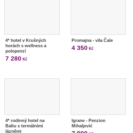
4* hotel v Krušných
Promajna - vila Čale
horách s wellness a
4 350
Kč
polopenzí
7 280
Kč
4* rodinný hotel na
Igrane - Penzion
Baltu s termálními
Mihaljević
lázněmi