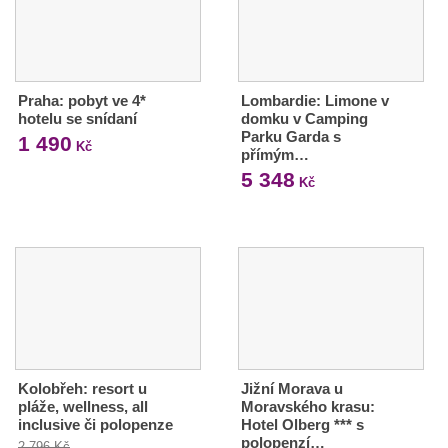
Praha: pobyt ve 4*
Lombardie: Limone v
hotelu se snídaní
domku v Camping
Parku Garda s
1 490
Kč
přímým…
5 348
Kč
Kolobřeh: resort u
Jižní Morava u
pláže, wellness, all
Moravského krasu:
inclusive či polopenze
Hotel Olberg *** s
polopenzí…
2 796 Kč