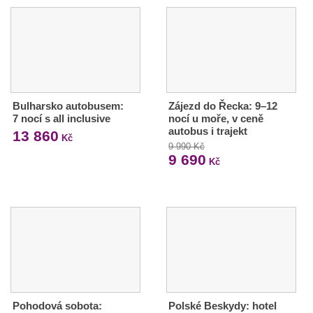
Bulharsko autobusem:
Zájezd do Řecka: 9–12
7 nocí s all inclusive
nocí u moře, v ceně
autobus i trajekt
13 860
Kč
9 990 Kč
9 690
Kč
Pohodová sobota:
Polské Beskydy: hotel