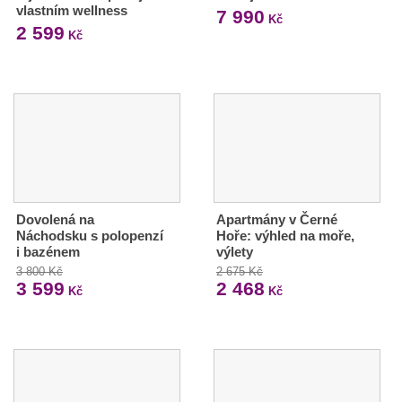
vlastním wellness
7 990
Kč
2 599
Kč
Dovolená na
Apartmány v Černé
Náchodsku s polopenzí
Hoře: výhled na moře,
i bazénem
výlety
3 800 Kč
2 675 Kč
3 599
2 468
Kč
Kč