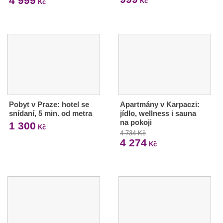
4 999
Kč
Kč
Pobyt v Praze: hotel se
Apartmány v Karpaczi:
snídaní, 5 min. od metra
jídlo, wellness i sauna
na pokoji
1 300
Kč
4 734 Kč
4 274
Kč