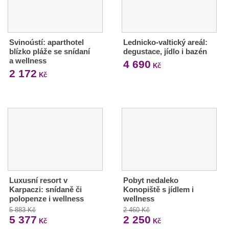
Svinoústí: aparthotel
Lednicko-valtický areál:
blízko pláže se snídaní
degustace, jídlo i bazén
a wellness
4 690
Kč
2 172
Kč
Luxusní resort v
Pobyt nedaleko
Karpaczi: snídaně či
Konopiště s jídlem i
polopenze i wellness
wellness
5 883 Kč
2 460 Kč
5 377
2 250
Kč
Kč