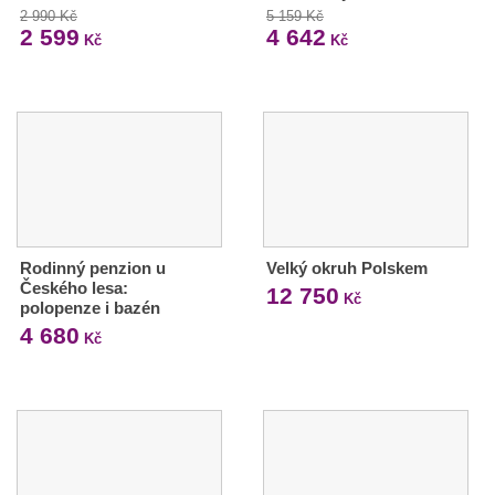
2 990 Kč
5 159 Kč
2 599
4 642
Kč
Kč
Rodinný penzion u
Velký okruh Polskem
Českého lesa:
12 750
Kč
polopenze i bazén
4 680
Kč