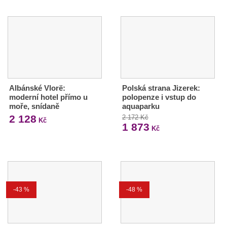
Albánské Vlorë:
Polská strana Jizerek:
moderní hotel přímo u
polopenze i vstup do
moře, snídaně
aquaparku
2 128
2 172 Kč
Kč
1 873
Kč
-43 %
-48 %