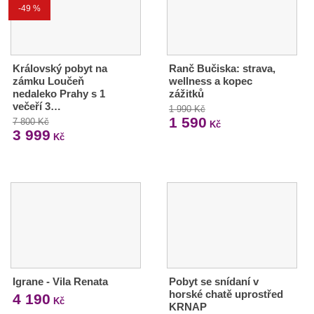
-49 %
Královský pobyt na
Ranč Bučiska: strava,
zámku Loučeň
wellness a kopec
nedaleko Prahy s 1
zážitků
večeří 3…
1 990 Kč
1 590
7 800 Kč
Kč
3 999
Kč
Igrane - Vila Renata
Pobyt se snídaní v
horské chatě uprostřed
4 190
Kč
KRNAP