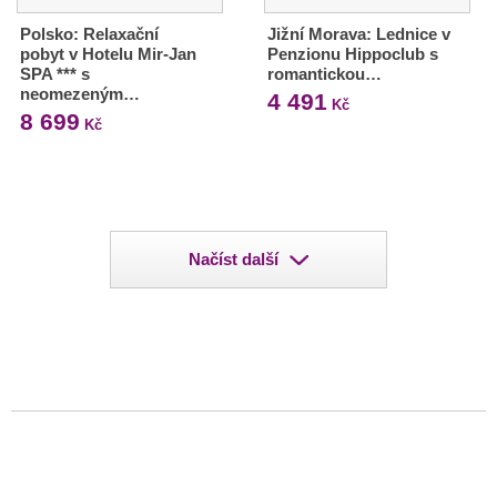
Polsko: Relaxační
Jižní Morava: Lednice v
pobyt v Hotelu Mir-Jan
Penzionu Hippoclub s
SPA *** s
romantickou…
neomezeným…
4 491
Kč
8 699
Kč
Načíst další