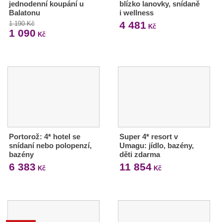
jednodenní koupání u
blízko lanovky, snídaně
Balatonu
i wellness
4 481
1 190 Kč
Kč
1 090
Kč
Portorož: 4* hotel se
Super 4* resort v
snídaní nebo polopenzí,
Umagu: jídlo, bazény,
bazény
děti zdarma
6 383
11 854
Kč
Kč