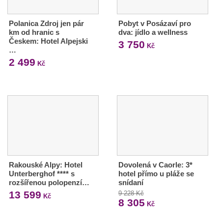
Polanica Zdroj jen pár
Pobyt v Posázaví pro
km od hranic s
dva: jídlo a wellness
Českem: Hotel Alpejski
3 750
Kč
…
2 499
Kč
Rakouské Alpy: Hotel
Dovolená v Caorle: 3*
Unterberghof **** s
hotel přímo u pláže se
rozšířenou polopenzí…
snídaní
13 599
9 228 Kč
Kč
8 305
Kč