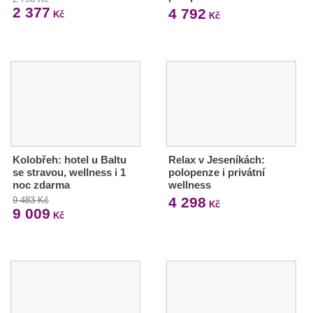
2 377
4 792
Kč
Kč
Kolobřeh: hotel u Baltu
Relax v Jeseníkách:
se stravou, wellness i 1
polopenze i privátní
noc zdarma
wellness
4 298
9 483 Kč
Kč
9 009
Kč