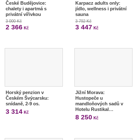
České Budějovice:
Karpacz adults only:
chalety i apartmá s
jídlo, wellness i privátní
privátní vířivkou
sauna
3 000 Kč
3 792 Kč
2 366
3 447
Kč
Kč
Horský penzion v
Jižní Morava:
Českém Švýcarsku:
Hustopeče u
snídaně, 2-9 os.
mandloňových sadů v
Hotelu Rustikal…
3 314
Kč
8 250
Kč