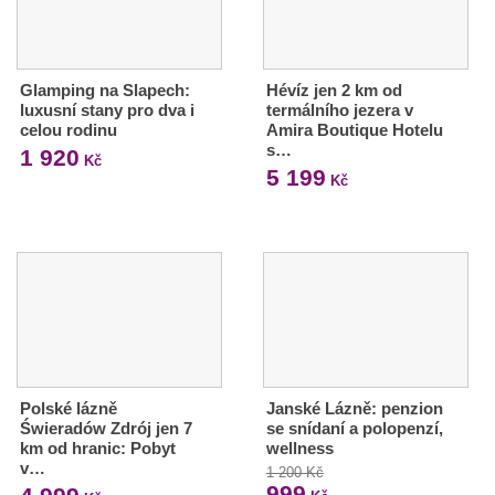
Glamping na Slapech:
Hévíz jen 2 km od
luxusní stany pro dva i
termálního jezera v
celou rodinu
Amira Boutique Hotelu
s…
1 920
Kč
5 199
Kč
Polské lázně
Janské Lázně: penzion
Świeradów Zdrój jen 7
se snídaní a polopenzí,
km od hranic: Pobyt
wellness
v…
1 200 Kč
999