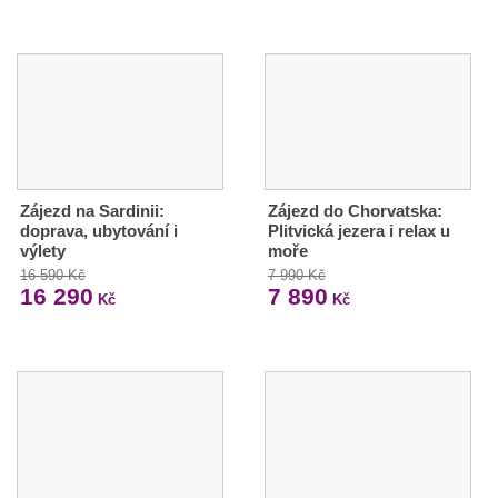
Zájezd na Sardinii:
Zájezd do Chorvatska:
doprava, ubytování i
Plitvická jezera i relax u
výlety
moře
16 590 Kč
7 990 Kč
16 290
7 890
Kč
Kč