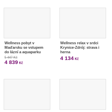
Wellness pobyt v
Wellness relax v srdci
Maďarsku se vstupem
Krynice-Zdrój: strava i
do lázní a aquaparku
herna
4 134
5 447 Kč
Kč
4 839
Kč