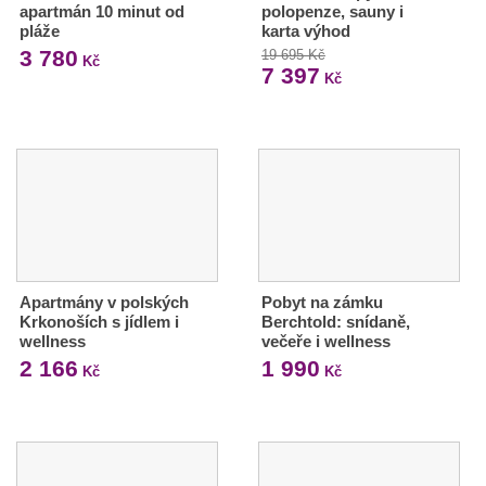
apartmán 10 minut od
polopenze, sauny i
pláže
karta výhod
3 780
19 695 Kč
Kč
7 397
Kč
Apartmány v polských
Pobyt na zámku
Krkonoších s jídlem i
Berchtold: snídaně,
wellness
večeře i wellness
2 166
1 990
Kč
Kč