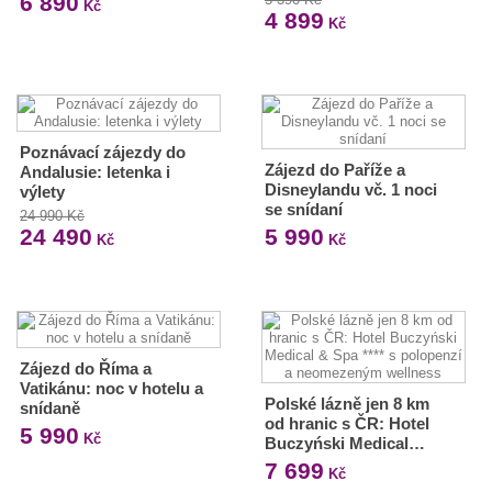
6 890
Kč
4 899
Kč
Poznávací zájezdy do
Zájezd do Paříže a
Andalusie: letenka i
Disneylandu vč. 1 noci
výlety
se snídaní
24 990 Kč
24 490
5 990
Kč
Kč
Zájezd do Říma a
Vatikánu: noc v hotelu a
Polské lázně jen 8 km
snídaně
od hranic s ČR: Hotel
5 990
Kč
Buczyński Medical…
7 699
Kč