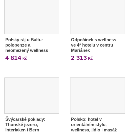
Polský ráj u Baltu:
Odpočinek s wellness
polopenze a
ve 4* hotelu v centru
neomezený wellness
Mariánek
4 814
2 313
Kč
Kč
Švýcarské poklady:
Polsko: hotel v
Thunské jezero,
orientálním stylu,
Interlaken i Bern
wellness, jídlo i masáž