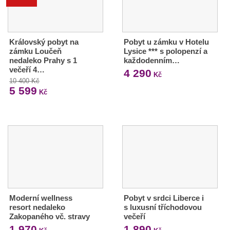
Královský pobyt na
Pobyt u zámku v Hotelu
zámku Loučeň
Lysice *** s polopenzí a
nedaleko Prahy s 1
každodenním…
večeří 4…
4 290
Kč
10 400 Kč
5 599
Kč
Moderní wellness
Pobyt v srdci Liberce i
resort nedaleko
s luxusní tříchodovou
Zakopaného vč. stravy
večeří
1 970
1 890