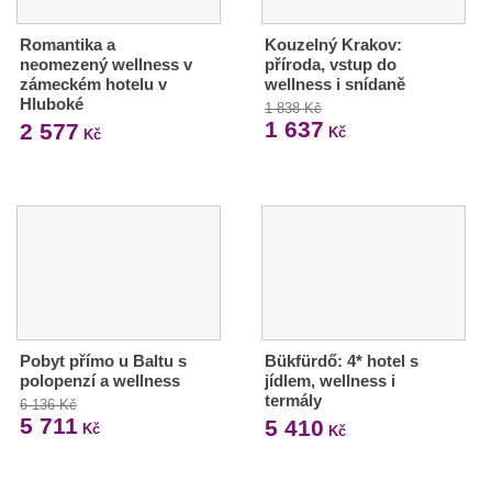
Romantika a
Kouzelný Krakov:
neomezený wellness v
příroda, vstup do
zámeckém hotelu v
wellness i snídaně
Hluboké
1 838 Kč
1 637
2 577
Kč
Kč
Pobyt přímo u Baltu s
Bükfürdő: 4* hotel s
polopenzí a wellness
jídlem, wellness i
termály
6 136 Kč
5 711
5 410
Kč
Kč