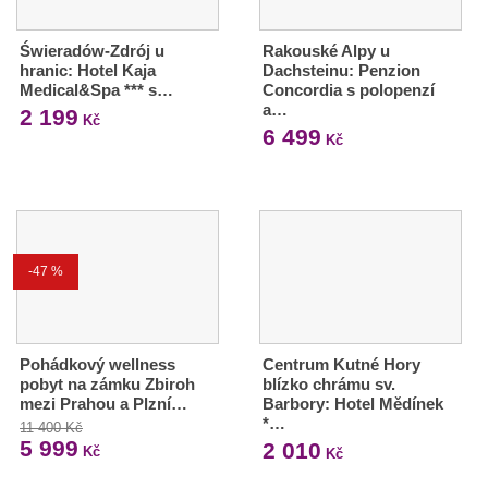
Świeradów-Zdrój u
Rakouské Alpy u
hranic: Hotel Kaja
Dachsteinu: Penzion
Medical&Spa *** s…
Concordia s polopenzí
a…
2 199
Kč
6 499
Kč
-47 %
Pohádkový wellness
Centrum Kutné Hory
pobyt na zámku Zbiroh
blízko chrámu sv.
mezi Prahou a Plzní…
Barbory: Hotel Mědínek
*…
11 400 Kč
5 999
2 010
Kč
Kč