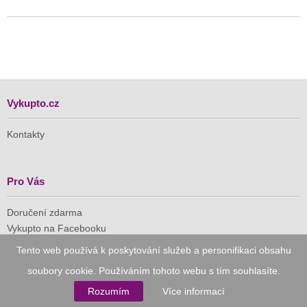
Vykupto.cz
Kontakty
Pro Vás
Doručení zdarma
Vykupto na Facebooku
Tento web používá k poskytování služeb a personifikaci obsahu
Důvěryhodný nákup
soubory cookie. Používáním tohoto webu s tím souhlasíte.
Rozumím
Více informací
Naše společnost je členem Asociace pro elektronickou
komerci (APEK)