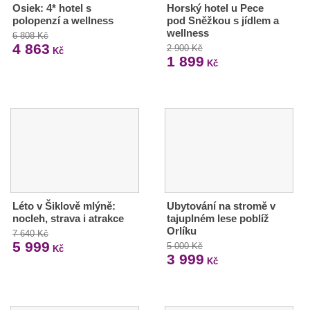
Osiek: 4* hotel s
Horský hotel u Pece
polopenzí a wellness
pod Sněžkou s jídlem a
wellness
6 808 Kč
4 863
2 900 Kč
Kč
1 899
Kč
Léto v Šiklově mlýně:
Ubytování na stromě v
nocleh, strava i atrakce
tajuplném lese poblíž
Orlíku
7 640 Kč
5 999
5 000 Kč
Kč
3 999
Kč