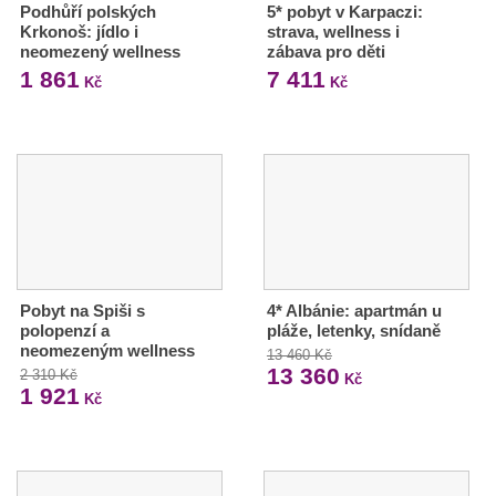
Podhůří polských
5* pobyt v Karpaczi:
Krkonoš: jídlo i
strava, wellness i
neomezený wellness
zábava pro děti
1 861
7 411
Kč
Kč
Pobyt na Spiši s
4* Albánie: apartmán u
polopenzí a
pláže, letenky, snídaně
neomezeným wellness
13 460 Kč
13 360
2 310 Kč
Kč
1 921
Kč