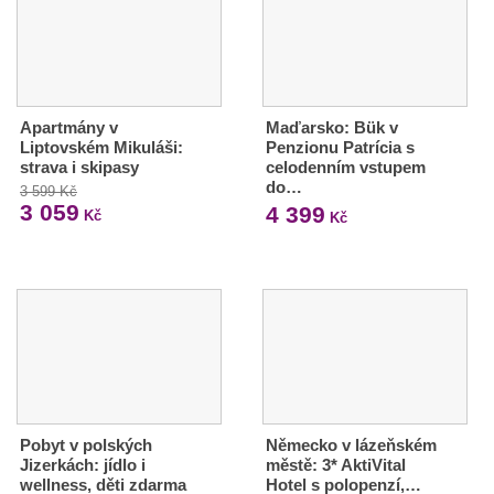
Apartmány v
Maďarsko: Bük v
Liptovském Mikuláši:
Penzionu Patrícia s
strava i skipasy
celodenním vstupem
do…
3 599 Kč
3 059
4 399
Kč
Kč
Pobyt v polských
Německo v lázeňském
Jizerkách: jídlo i
městě: 3* AktiVital
wellness, děti zdarma
Hotel s polopenzí,…