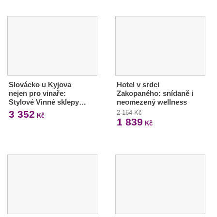
Slovácko u Kyjova
Hotel v srdci
nejen pro vinaře:
Zakopaného: snídaně i
Stylové Vinné sklepy…
neomezený wellness
3 352
2 164 Kč
Kč
1 839
Kč