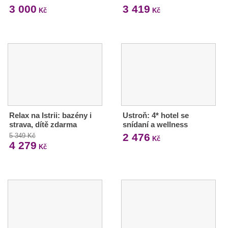
3 000
3 419
Kč
Kč
Relax na Istrii: bazény i
Ustroň: 4* hotel se
strava, dítě zdarma
snídaní a wellness
2 476
5 349 Kč
Kč
4 279
Kč