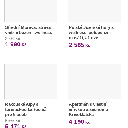
Střední Morava: strava,
Polské Jizerské hory s
vnitřní bazén i wellness
wellness, polopenzí i
masáží, až dvě…
2 730 Kč
1 990
2 585
Kč
Kč
Rakouské Alpy s
Apartmán s vlastní
turistickou kartou až
vířivkou a saunou u
pro 6 osob
Křivoklátska
4 190
6 565 Kč
Kč
5 471
Kč