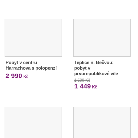
Pobyt v centru
Teplice n. Bečvou:
Harrachova s polopenzí
pobyt v
prvorepublikové vile
2 990
Kč
1 600 Kč
1 449
Kč