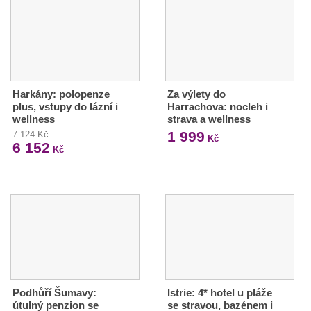
Harkány: polopenze
Za výlety do
plus, vstupy do lázní i
Harrachova: nocleh i
wellness
strava a wellness
1 999
7 124 Kč
Kč
6 152
Kč
Podhůří Šumavy:
Istrie: 4* hotel u pláže
útulný penzion se
se stravou, bazénem i