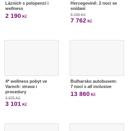
Lázních s polopenzí i
Hercegovině: 2 noci se
wellness
snídaní
2 190
8 190 Kč
Kč
7 762
Kč
4* wellness pobyt ve
Bulharsko autobusem:
Varech: strava i
7 nocí s all inclusive
procedury
13 860
Kč
3 875 Kč
3 101
Kč