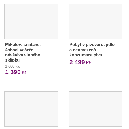
Mikulov: snídaně,
Pobyt v pivovaru: jídlo
4chod. večeře i
a neomezená
návštěva vinného
konzumace piva
sklípku
2 499
Kč
1 600 Kč
1 390
Kč