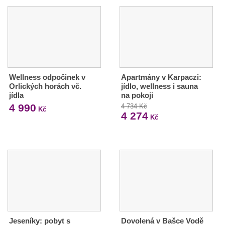
Wellness odpočinek v
Apartmány v Karpaczi:
Orlických horách vč.
jídlo, wellness i sauna
jídla
na pokoji
4 990
4 734 Kč
Kč
4 274
Kč
Jeseníky: pobyt s
Dovolená v Bašce Vodě