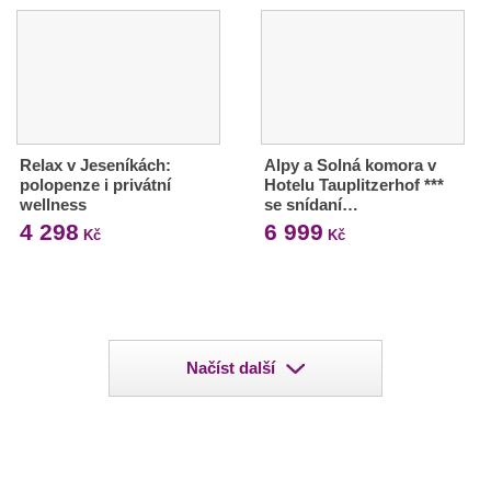
Relax v Jeseníkách:
Alpy a Solná komora v
polopenze i privátní
Hotelu Tauplitzerhof ***
wellness
se snídaní…
4 298
6 999
Kč
Kč
Načíst další