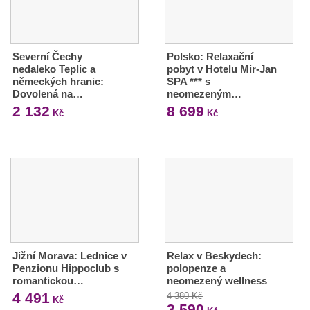
Severní Čechy
Polsko: Relaxační
nedaleko Teplic a
pobyt v Hotelu Mir-Jan
německých hranic:
SPA *** s
Dovolená na…
neomezeným…
2 132
8 699
Kč
Kč
Jižní Morava: Lednice v
Relax v Beskydech:
Penzionu Hippoclub s
polopenze a
romantickou…
neomezený wellness
4 491
4 380 Kč
Kč
3 590