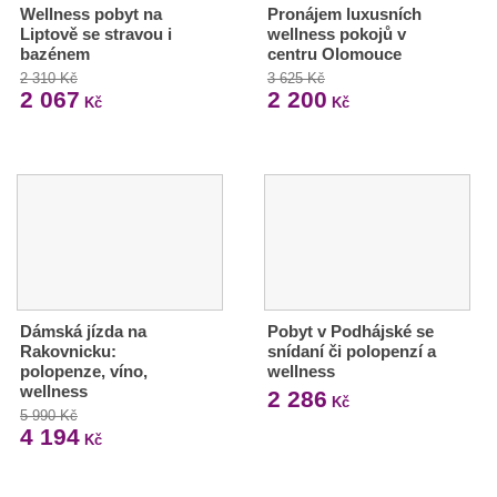
Wellness pobyt na
Pronájem luxusních
Liptově se stravou i
wellness pokojů v
bazénem
centru Olomouce
2 310 Kč
3 625 Kč
2 067
2 200
Kč
Kč
Dámská jízda na
Pobyt v Podhájské se
Rakovnicku:
snídaní či polopenzí a
polopenze, víno,
wellness
wellness
2 286
Kč
5 990 Kč
4 194
Kč