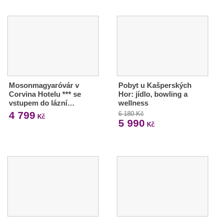
Mosonmagyaróvár v
Pobyt u Kašperských
Corvina Hotelu *** se
Hor: jídlo, bowling a
vstupem do lázní…
wellness
4 799
6 180 Kč
Kč
5 990
Kč