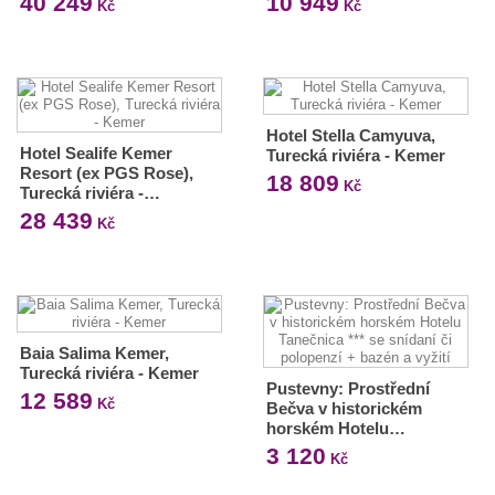
40 249
10 949
Kč
Kč
Hotel Stella Camyuva,
Hotel Sealife Kemer
Turecká riviéra - Kemer
Resort (ex PGS Rose),
18 809
Kč
Turecká riviéra -…
28 439
Kč
Baia Salima Kemer,
Turecká riviéra - Kemer
Pustevny: Prostřední
12 589
Kč
Bečva v historickém
horském Hotelu…
3 120
Kč