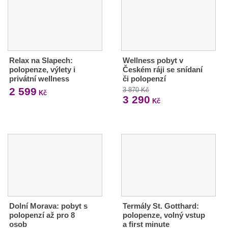
Relax na Slapech:
Wellness pobyt v
polopenze, výlety i
Českém ráji se snídaní
privátní wellness
či polopenzí
2 599
3 870 Kč
Kč
3 290
Kč
Dolní Morava: pobyt s
Termály St. Gotthard:
polopenzí až pro 8
polopenze, volný vstup
osob
a first minute