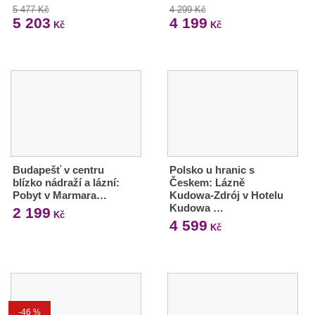
5 477 Kč
4 299 Kč
5 203
4 199
Kč
Kč
Budapešť v centru
Polsko u hranic s
blízko nádraží a lázní:
Českem: Lázně
Pobyt v Marmara…
Kudowa-Zdrój v Hotelu
Kudowa …
2 199
Kč
4 599
Kč
-46 %