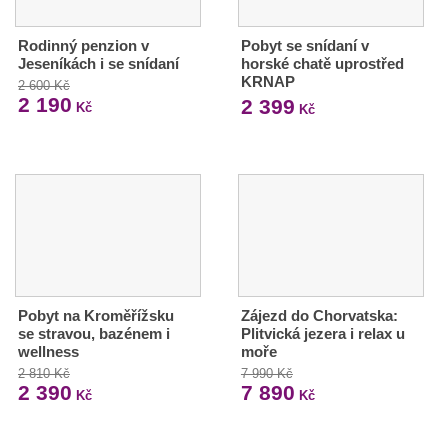
Rodinný penzion v
Pobyt se snídaní v
Jeseníkách i se snídaní
horské chatě uprostřed
KRNAP
2 600 Kč
2 190
2 399
Kč
Kč
Pobyt na Kroměřížsku
Zájezd do Chorvatska:
se stravou, bazénem i
Plitvická jezera i relax u
wellness
moře
2 810 Kč
7 990 Kč
2 390
7 890
Kč
Kč