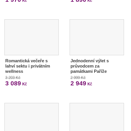
Kč
Kč
Romantická večeře s
Jednodenní výlet s
lahví sektu i privátním
průvodcem za
wellness
památkami Paříže
3 203 Kč
2 999 Kč
3 089
2 949
Kč
Kč