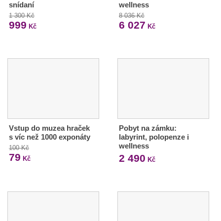
snídaní
wellness
1 300 Kč
8 036 Kč
999
6 027
Kč
Kč
Vstup do muzea hraček
Pobyt na zámku:
s víc než 1000 exponáty
labyrint, polopenze i
wellness
100 Kč
79
2 490
Kč
Kč