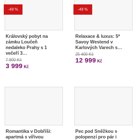
-49 %
-49 %
Královský pobyt na
Relaxace & luxus: 5*
zámku Loučeň
Savoy Westend v
nedaleko Prahy s 1
Karlových Varech s…
večeří 3…
25 400 Kč
12 999
7 800 Kč
Kč
3 999
Kč
Romantika v Dobříši:
Pec pod Sněžkou s
apartmá s vířivou
polopenzí pro pár i