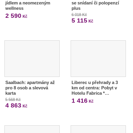
jídlem a neomezeným
se snídaní či polopenzí
wellness
plus
2 590
6 018 Kč
Kč
5 115
Kč
Saalbach: apartmány až
Liberec u přehrady a 3
pro 8 osob a slevová
km od centra: Pobyt v
karta
Hotelu Fabrica *…
1 416
5 568 Kč
Kč
4 863
Kč