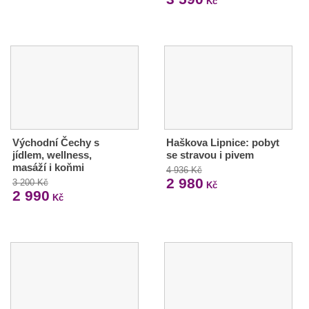
Kč
Východní Čechy s
Haškova Lipnice: pobyt
jídlem, wellness,
se stravou i pivem
masáží i koňmi
4 936 Kč
2 980
3 200 Kč
Kč
2 990
Kč