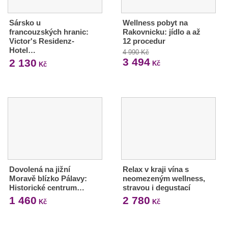
Sársko u
Wellness pobyt na
francouzských hranic:
Rakovnicku: jídlo a až
Victor's Residenz-
12 procedur
Hotel…
4 990 Kč
3 494
2 130
Kč
Kč
Dovolená na jižní
Relax v kraji vína s
Moravě blízko Pálavy:
neomezeným wellness,
Historické centrum…
stravou i degustací
1 460
2 780
Kč
Kč