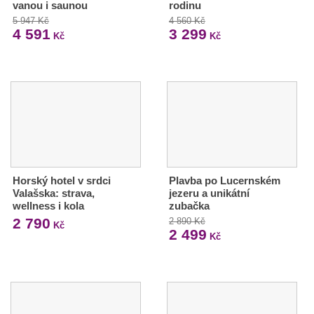
vanou i saunou
rodinu
5 947 Kč
4 560 Kč
4 591
3 299
Kč
Kč
Horský hotel v srdci
Plavba po Lucernském
Valašska: strava,
jezeru a unikátní
wellness i kola
zubačka
2 790
2 890 Kč
Kč
2 499
Kč