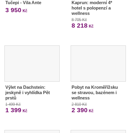
Tučepi - Vila Ante
Kaprun: moderní 4*
hotel s polopenzí a
3 950
Kč
wellness
8 705 Kč
8 218
Kč
Výlet na Dachstein:
Pobyt na Kroměřížsku
jeskyně i vyhlídka Pět
se stravou, bazénem i
prstů
wellness
1 499 Kč
2 810 Kč
1 399
2 390
Kč
Kč