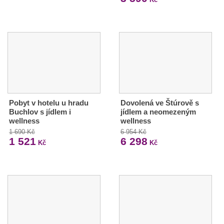
Pobyt v hotelu u hradu
Dovolená ve Štúrově s
Buchlov s jídlem i
jídlem a neomezeným
wellness
wellness
1 690 Kč
6 954 Kč
1 521
6 298
Kč
Kč