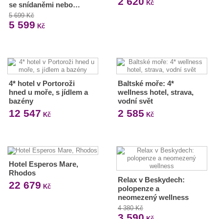
2 620
Kč
se snídaněmi nebo…
5 699 Kč
5 599
Kč
4* hotel v Portoroži
Baltské moře: 4*
hned u moře, s jídlem a
wellness hotel, strava,
bazény
vodní svět
12 547
2 585
Kč
Kč
Hotel Esperos Mare,
Rhodos
Relax v Beskydech:
22 679
Kč
polopenze a
neomezený wellness
4 380 Kč
3 590
Kč