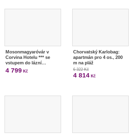
Mosonmagyaróvár v
Chorvatský Karlobag:
Corvina Hotelu *** se
apartmán pro 4 os., 200
vstupem do lázní…
m na pláž
4 799
6 322 Kč
Kč
4 814
Kč