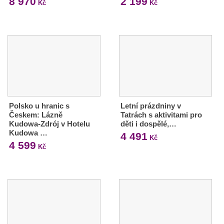
8 970
2 199
Kč
Kč
Polsko u hranic s
Letní prázdniny v
Českem: Lázně
Tatrách s aktivitami pro
Kudowa-Zdrój v Hotelu
děti i dospělé,…
Kudowa …
4 491
Kč
4 599
Kč