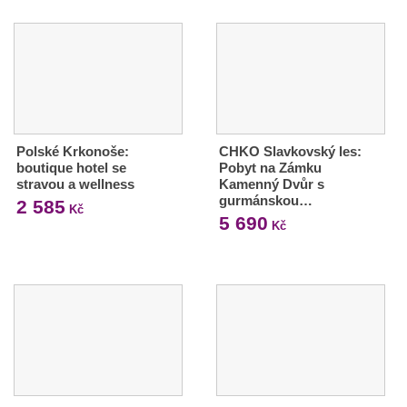
Polské Krkonoše:
CHKO Slavkovský les:
boutique hotel se
Pobyt na Zámku
stravou a wellness
Kamenný Dvůr s
gurmánskou…
2 585
Kč
5 690
Kč