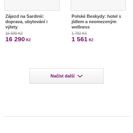
Zájezd na Sardinii:
Polské Beskydy: hotel s
doprava, ubytování i
jídlem a neomezeným
výlety
wellness
16 590 Kč
1 792 Kč
16 290
1 561
Kč
Kč
Načíst další