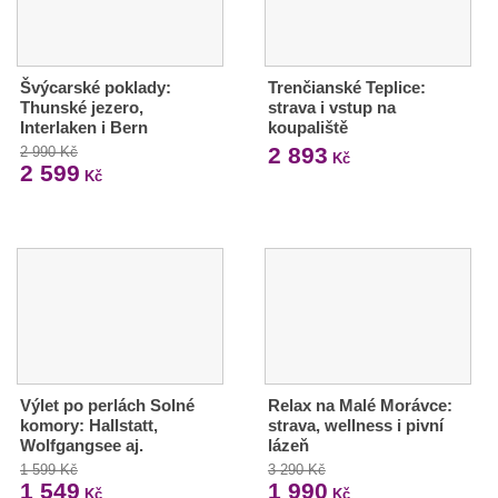
Švýcarské poklady:
Trenčianské Teplice:
Thunské jezero,
strava i vstup na
Interlaken i Bern
koupaliště
2 893
2 990 Kč
Kč
2 599
Kč
Výlet po perlách Solné
Relax na Malé Morávce:
komory: Hallstatt,
strava, wellness i pivní
Wolfgangsee aj.
lázeň
1 599 Kč
3 290 Kč
1 549
1 990
Kč
Kč