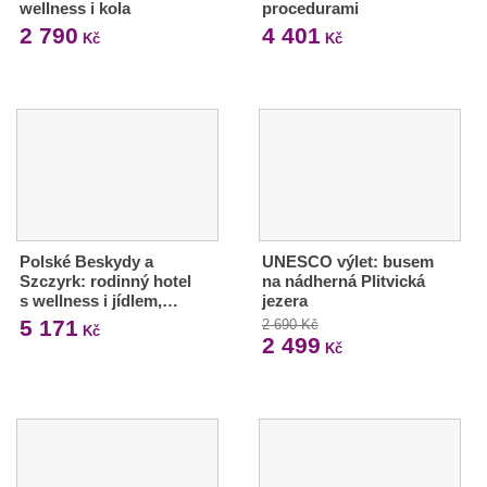
wellness i kola
procedurami
2 790
4 401
Kč
Kč
Polské Beskydy a
UNESCO výlet: busem
Szczyrk: rodinný hotel
na nádherná Plitvická
s wellness i jídlem,…
jezera
5 171
2 690 Kč
Kč
2 499
Kč