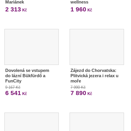
Mariánek
wellness
2 313
1 960
Kč
Kč
Dovolená se vstupem
Zájezd do Chorvatska:
do lázní Bükfürdő a
Plitvická jezera i relax u
FunCity
moře
9 167 Kč
7 990 Kč
6 541
7 890
Kč
Kč