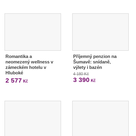
Romantika a
Příjemný penzion na
neomezený wellness v
Šumavě: snídaně,
zámeckém hotelu v
výlety i bazén
Hluboké
4 180 Kč
3 390
2 577
Kč
Kč