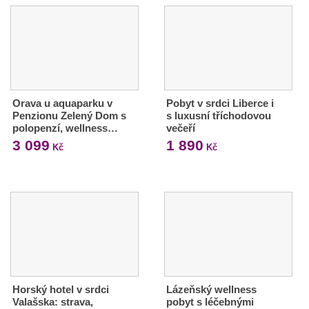
Orava u aquaparku v
Pobyt v srdci Liberce i
Penzionu Zelený Dom s
s luxusní tříchodovou
polopenzí, wellness…
večeří
3 099
1 890
Kč
Kč
Horský hotel v srdci
Lázeňský wellness
Valašska: strava,
pobyt s léčebnými