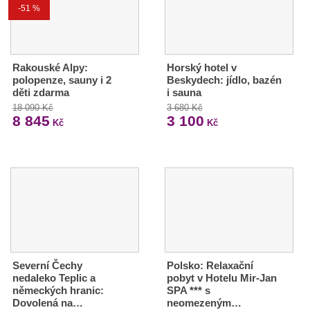
-51 %
Rakouské Alpy:
Horský hotel v
polopenze, sauny i 2
Beskydech: jídlo, bazén
děti zdarma
i sauna
18 090 Kč
3 680 Kč
8 845
3 100
Kč
Kč
Severní Čechy
Polsko: Relaxační
nedaleko Teplic a
pobyt v Hotelu Mir-Jan
německých hranic:
SPA *** s
Dovolená na…
neomezeným…