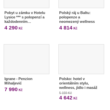
Pobyt u zámku v Hotelu
Polský ráj u Baltu:
Lysice *** s polopenzí a
polopenze a
každodenním…
neomezený wellness
4 290
4 814
Kč
Kč
Igrane - Penzion
Polsko: hotel v
Mihaljević
orientálním stylu,
wellness, jídlo i masáž
7 990
Kč
5 159 Kč
4 642
Kč