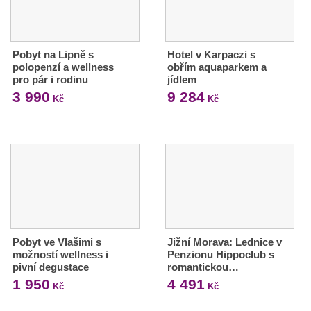
Pobyt na Lipně s
Hotel v Karpaczi s
polopenzí a wellness
obřím aquaparkem a
pro pár i rodinu
jídlem
3 990
9 284
Kč
Kč
Pobyt ve Vlašimi s
Jižní Morava: Lednice v
možností wellness i
Penzionu Hippoclub s
pivní degustace
romantickou…
1 950
4 491
Kč
Kč