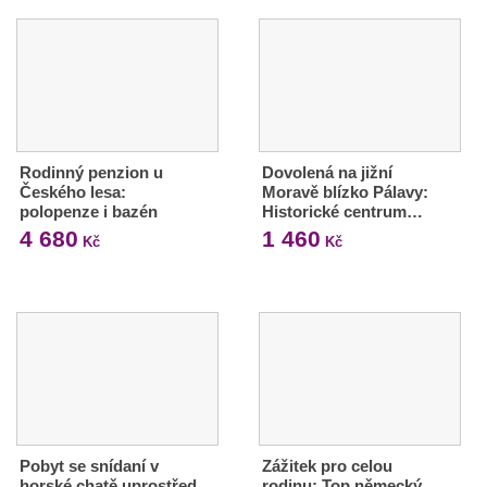
Rodinný penzion u
Dovolená na jižní
Českého lesa:
Moravě blízko Pálavy:
polopenze i bazén
Historické centrum…
4 680
1 460
Kč
Kč
Pobyt se snídaní v
Zážitek pro celou
horské chatě uprostřed
rodinu: Top německý