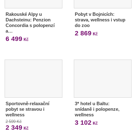
Rakouské Alpy u
Pobyt v Bojnicích:
Dachsteinu: Penzion
strava, wellness i vstup
Concordia s polopenzí
do zoo
a…
2 869
Kč
6 499
Kč
Sportovně-relaxační
3* hotel u Baltu:
pobyt se stravou i
snídaně i polopenze,
wellness
wellness
3 102
2 599 Kč
Kč
2 349
Kč