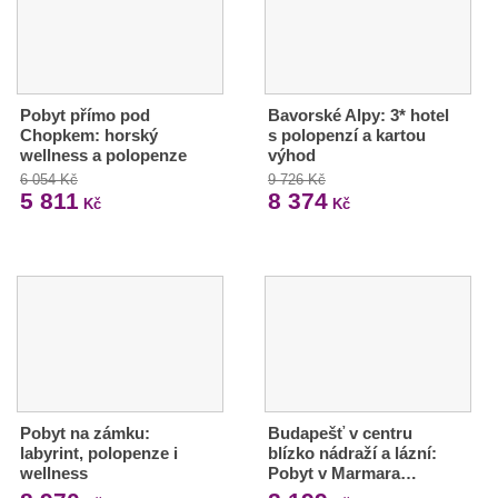
Pobyt přímo pod
Bavorské Alpy: 3* hotel
Chopkem: horský
s polopenzí a kartou
wellness a polopenze
výhod
6 054 Kč
9 726 Kč
5 811
8 374
Kč
Kč
Pobyt na zámku:
Budapešť v centru
labyrint, polopenze i
blízko nádraží a lázní:
wellness
Pobyt v Marmara…