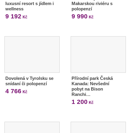
luxusní resort s jídlem i
Makarskou riviéru s
wellness
polopenzí
9 192
9 990
Kč
Kč
Dovolená v Tyrolsku se
Přírodní park Česká
snídaní či polopenzí
Kanada: Nevšední
pobyt na Bison
4 766
Kč
Ranchi…
1 200
Kč