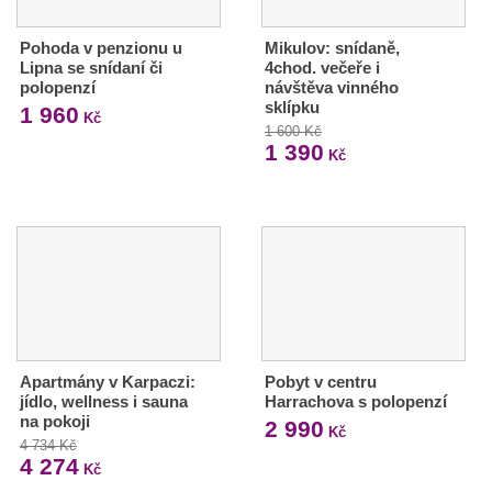
Pohoda v penzionu u
Mikulov: snídaně,
Lipna se snídaní či
4chod. večeře i
polopenzí
návštěva vinného
sklípku
1 960
Kč
1 600 Kč
1 390
Kč
Apartmány v Karpaczi:
Pobyt v centru
jídlo, wellness i sauna
Harrachova s polopenzí
na pokoji
2 990
Kč
4 734 Kč
4 274
Kč