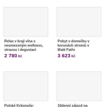
Relax v kraji vína s
Pobyt v domečku v
neomezeným wellness,
korunách stromů v
stravou i degustací
Malé Fatře
2 780
3 623
Kč
Kč
Polské Krkonoše:
10denní zájezd na