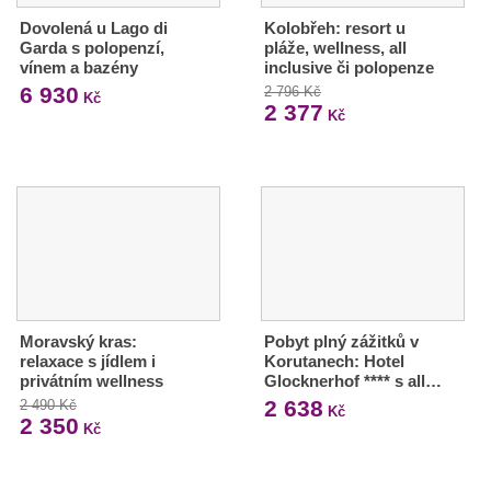
Dovolená u Lago di
Kolobřeh: resort u
Garda s polopenzí,
pláže, wellness, all
vínem a bazény
inclusive či polopenze
6 930
2 796 Kč
Kč
2 377
Kč
Moravský kras:
Pobyt plný zážitků v
relaxace s jídlem i
Korutanech: Hotel
privátním wellness
Glocknerhof **** s all…
2 638
2 490 Kč
Kč
2 350
Kč