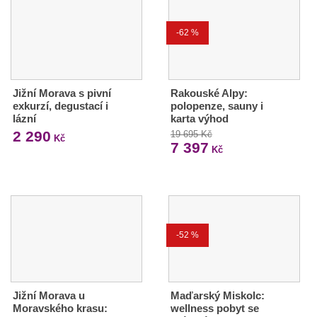
-62 %
Jižní Morava s pivní
Rakouské Alpy:
exkurzí, degustací i
polopenze, sauny i
lázní
karta výhod
2 290
19 695 Kč
Kč
7 397
Kč
-52 %
Jižní Morava u
Maďarský Miskolc:
Moravského krasu:
wellness pobyt se