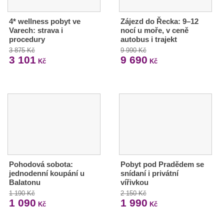
4* wellness pobyt ve
Zájezd do Řecka: 9–12
Varech: strava i
nocí u moře, v ceně
procedury
autobus i trajekt
3 875 Kč
9 990 Kč
3 101
9 690
Kč
Kč
Pohodová sobota:
Pobyt pod Pradědem se
jednodenní koupání u
snídaní i privátní
Balatonu
vířivkou
1 190 Kč
2 150 Kč
1 090
1 990
Kč
Kč