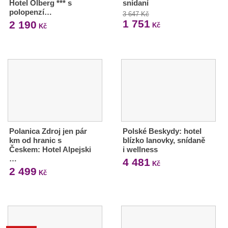
Hotel Olberg *** s
snídaní
polopenzí…
3 647 Kč
1 751
2 190
Kč
Kč
Polanica Zdroj jen pár
Polské Beskydy: hotel
km od hranic s
blízko lanovky, snídaně
Českem: Hotel Alpejski
i wellness
…
4 481
Kč
2 499
Kč