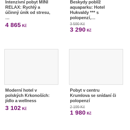
Intenzivní pobyt MINI
Beskydy poblíž
RELAX: Rychlý a
aquaparku: Hotel
účinný únik od stresu,
Hukvaldy *** s
…
polopenzí,…
4 865
3 590 Kč
Kč
3 290
Kč
Moderní hotel v
Pobyt v centru
polských Krkonoších:
Krumlova se snídaní či
jídlo a wellness
polopenzí
3 102
2 199 Kč
Kč
1 980
Kč