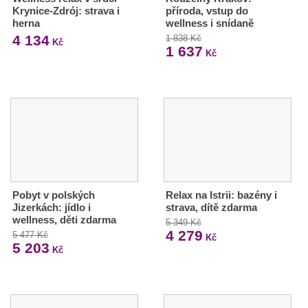
Krynice-Zdrój: strava i
příroda, vstup do
herna
wellness i snídaně
4 134
1 838 Kč
Kč
1 637
Kč
Pobyt v polských
Relax na Istrii: bazény i
Jizerkách: jídlo i
strava, dítě zdarma
wellness, děti zdarma
5 349 Kč
4 279
5 477 Kč
Kč
5 203
Kč