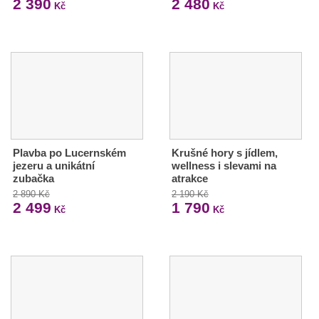
2 390
2 480
Kč
Kč
Plavba po Lucernském
Krušné hory s jídlem,
jezeru a unikátní
wellness i slevami na
zubačka
atrakce
2 890 Kč
2 190 Kč
2 499
1 790
Kč
Kč