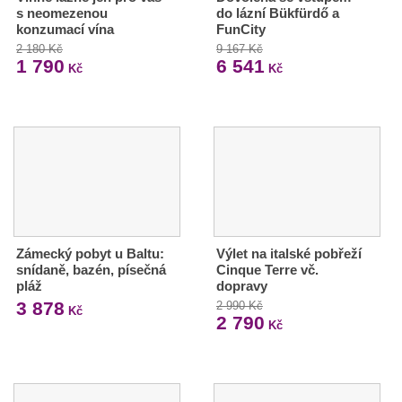
s neomezenou
do lázní Bükfürdő a
konzumací vína
FunCity
2 180 Kč
9 167 Kč
1 790
6 541
Kč
Kč
Zámecký pobyt u Baltu:
Výlet na italské pobřeží
snídaně, bazén, písečná
Cinque Terre vč.
pláž
dopravy
3 878
2 990 Kč
Kč
2 790
Kč