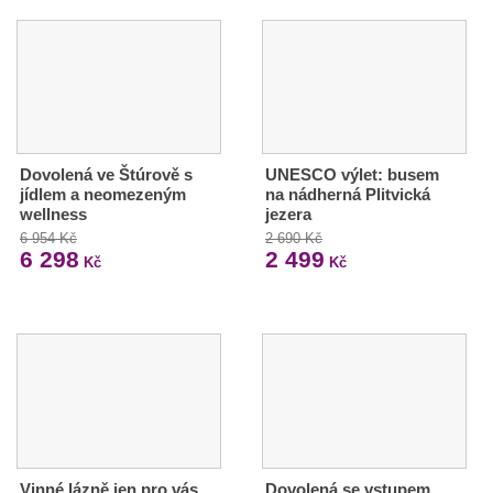
Dovolená ve Štúrově s
UNESCO výlet: busem
jídlem a neomezeným
na nádherná Plitvická
wellness
jezera
6 954 Kč
2 690 Kč
6 298
2 499
Kč
Kč
Vinné lázně jen pro vás
Dovolená se vstupem