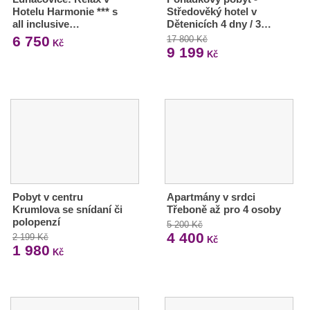
Hotelu Harmonie *** s
Středověký hotel v
all inclusive…
Dětenicích 4 dny / 3…
6 750
17 800 Kč
Kč
9 199
Kč
Pobyt v centru
Apartmány v srdci
Krumlova se snídaní či
Třeboně až pro 4 osoby
polopenzí
5 200 Kč
4 400
2 199 Kč
Kč
1 980
Kč