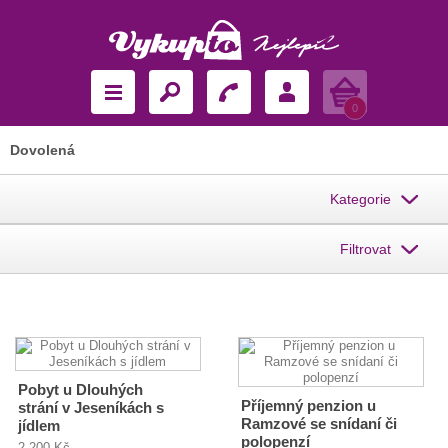
Košík
0
Dovolená
Kategorie
Filtrovat
Pobyt u Dlouhých
Příjemný penzion u
strání v Jeseníkách s
Ramzové se snídaní či
jídlem
polopenzí
2 200 Kč