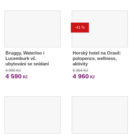
-41 %
Bruggy, Waterloo i
Horský hotel na Oravě:
Lucemburk vč.
polopenze, wellness,
ubytování se snídaní
aktivity
4 990 Kč
8 364 Kč
4 590
4 960
Kč
Kč