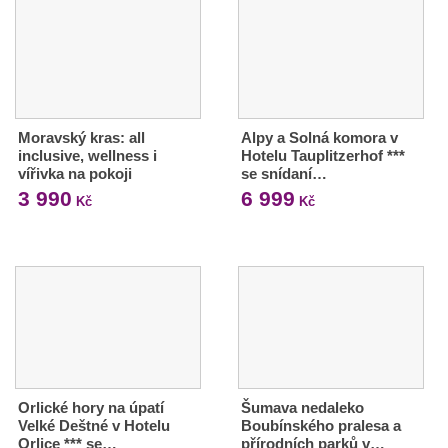
Moravský kras: all
Alpy a Solná komora v
inclusive, wellness i
Hotelu Tauplitzerhof ***
vířivka na pokoji
se snídaní…
3 990
6 999
Kč
Kč
Orlické hory na úpatí
Šumava nedaleko
Velké Deštné v Hotelu
Boubínského pralesa a
Orlice *** se…
přírodních parků v…