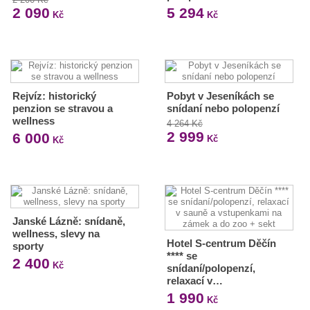
2 090
5 294
Kč
Kč
Rejvíz: historický
Pobyt v Jeseníkách se
penzion se stravou a
snídaní nebo polopenzí
wellness
4 264 Kč
2 999
6 000
Kč
Kč
Janské Lázně: snídaně,
wellness, slevy na
Hotel S-centrum Děčín
sporty
**** se
2 400
Kč
snídaní/polopenzí,
relaxací v…
1 990
Kč