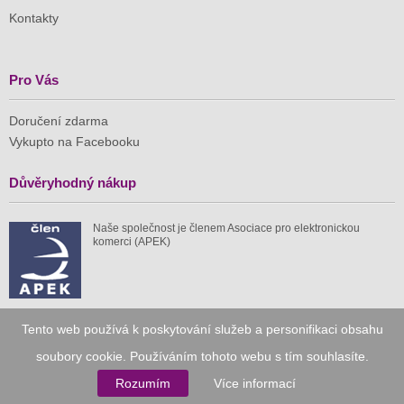
Kontakty
Pro Vás
Doručení zdarma
Vykupto na Facebooku
Důvěryhodný nákup
Naše společnost je členem Asociace pro elektronickou
komerci (APEK)
Tento web používá k poskytování služeb a personifikaci obsahu
Již od roku 2010
soubory cookie. Používáním tohoto webu s tím souhlasíte.
Rozumím
Více informací
59 tis.
1 511 mil.