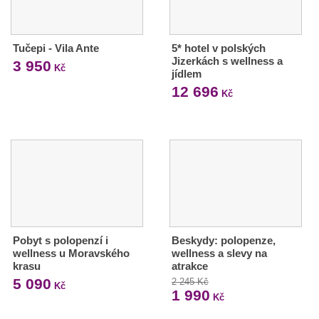
Tučepi - Vila Ante
5* hotel v polských
Jizerkách s wellness a
3 950
Kč
jídlem
12 696
Kč
Pobyt s polopenzí i
Beskydy: polopenze,
wellness u Moravského
wellness a slevy na
krasu
atrakce
5 090
2 245 Kč
Kč
1 990
Kč