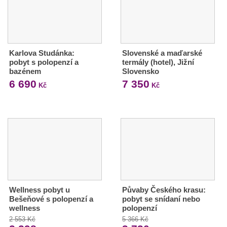
Karlova Studánka:
Slovenské a maďarské
pobyt s polopenzí a
termály (hotel), Jižní
bazénem
Slovensko
6 690
7 350
Kč
Kč
Wellness pobyt u
Půvaby Českého krasu:
Bešeňové s polopenzí a
pobyt se snídaní nebo
wellness
polopenzí
2 553 Kč
5 366 Kč