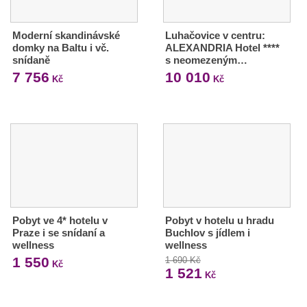
Moderní skandinávské
Luhačovice v centru:
domky na Baltu i vč.
ALEXANDRIA Hotel ****
snídaně
s neomezeným…
7 756
10 010
Kč
Kč
Pobyt ve 4* hotelu v
Pobyt v hotelu u hradu
Praze i se snídaní a
Buchlov s jídlem i
wellness
wellness
1 550
1 690 Kč
Kč
1 521
Kč