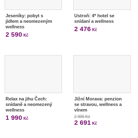
Jeseníky: pobyt s
Ustroň: 4* hotel se
jídlem a neomezeným
snídaní a wellness
wellness
2 476
Kč
2 590
Kč
Relax na jihu Čech:
Jižní Morava: penzion
snídaně a neomezený
se stravou, wellness a
wellness
vínem
1 990
2 990 Kč
Kč
2 691
Kč