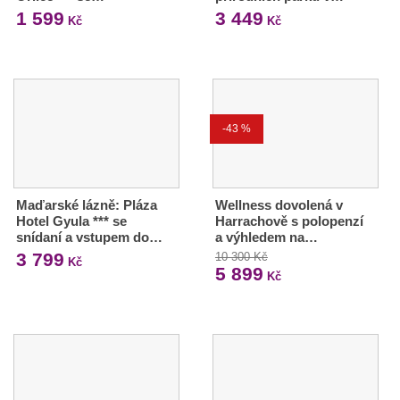
1 599
3 449
Kč
Kč
-43 %
Maďarské lázně: Pláza
Wellness dovolená v
Hotel Gyula *** se
Harrachově s polopenzí
snídaní a vstupem do…
a výhledem na…
3 799
10 300 Kč
Kč
5 899
Kč