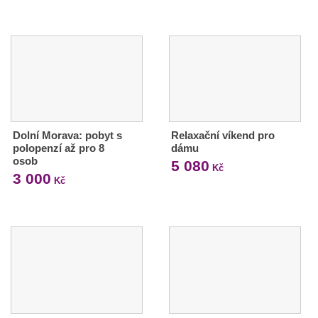
Dolní Morava: pobyt s
Relaxační víkend pro
polopenzí až pro 8
dámu
osob
5 080
Kč
3 000
Kč