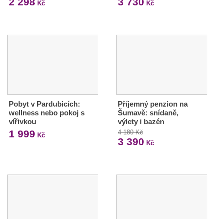
2 298
3 730
Kč
Kč
Pobyt v Pardubicích:
Příjemný penzion na
wellness nebo pokoj s
Šumavě: snídaně,
vířivkou
výlety i bazén
1 999
4 180 Kč
Kč
3 390
Kč