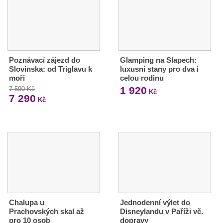
Poznávací zájezd do
Glamping na Slapech:
Slovinska: od Triglavu k
luxusní stany pro dva i
moři
celou rodinu
1 920
7 590 Kč
Kč
7 290
Kč
Chalupa u
Jednodenní výlet do
Prachovských skal až
Disneylandu v Paříži vč.
pro 10 osob
dopravy