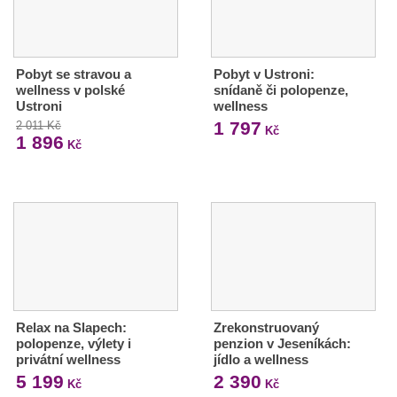
Pobyt se stravou a
Pobyt v Ustroni:
wellness v polské
snídaně či polopenze,
Ustroni
wellness
1 797
2 011 Kč
Kč
1 896
Kč
Relax na Slapech:
Zrekonstruovaný
polopenze, výlety i
penzion v Jeseníkách:
privátní wellness
jídlo a wellness
5 199
2 390
Kč
Kč