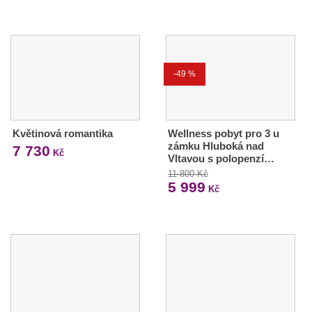
-49 %
Květinová romantika
Wellness pobyt pro 3 u
zámku Hluboká nad
7 730
Kč
Vltavou s polopenzí…
11 800 Kč
5 999
Kč