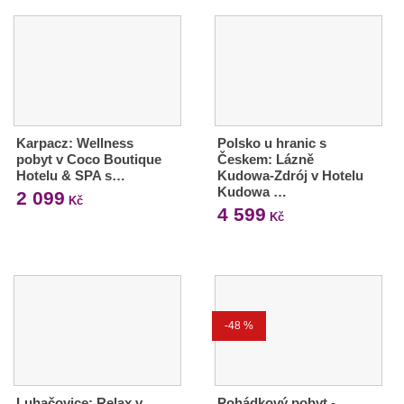
Karpacz: Wellness
Polsko u hranic s
pobyt v Coco Boutique
Českem: Lázně
Hotelu & SPA s…
Kudowa-Zdrój v Hotelu
Kudowa …
2 099
Kč
4 599
Kč
-48 %
Luhačovice: Relax v
Pohádkový pobyt -