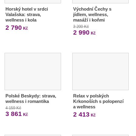
Horský hotel v srdci
Východní Čechy s
Valašska: strava,
jídlem, wellness,
wellness i kola
masáží i koňmi
2 790
3 200 Kč
Kč
2 990
Kč
Polské Beskydy: strava,
Relax v polských
wellness i romantika
Krkonoších s polopenzí
a wellness
4 159 Kč
3 861
2 413
Kč
Kč