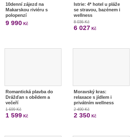
10denní zájezd na
Istrie: 4* hotel u pláže
Makarskou riviéru s
se stravou, bazénem i
polopenzí
wellness
9 990
8 036 Kč
Kč
6 027
Kč
Romantická plavba do
Moravský kras:
Drážďan s obědem a
relaxace s jídlem i
večeří
privátním wellness
1 699 Kč
2 490 Kč
1 599
2 350
Kč
Kč