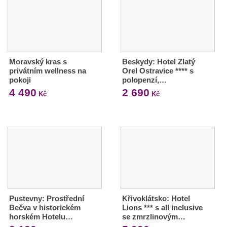
Moravský kras s
Beskydy: Hotel Zlatý
privátním wellness na
Orel Ostravice **** s
pokoji
polopenzí,…
4 490
2 690
Kč
Kč
Pustevny: Prostřední
Křivoklátsko: Hotel
Bečva v historickém
Lions *** s all inclusive
horském Hotelu…
se zmrzlinovým…