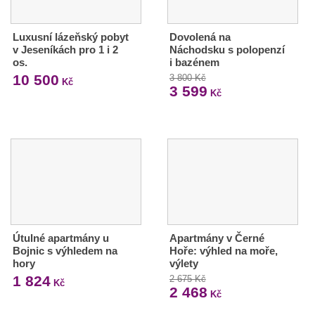
Luxusní lázeňský pobyt
Dovolená na
v Jeseníkách pro 1 i 2
Náchodsku s polopenzí
os.
i bazénem
10 500
3 800 Kč
Kč
3 599
Kč
Útulné apartmány u
Apartmány v Černé
Bojnic s výhledem na
Hoře: výhled na moře,
hory
výlety
1 824
2 675 Kč
Kč
2 468
Kč