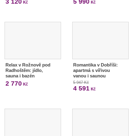
3 120
5 990
Kč
Kč
Relax v Rožnově pod
Romantika v Dobříši:
Radhoštěm: jídlo,
apartmá s vířivou
sauna i bazén
vanou i saunou
2 770
5 947 Kč
Kč
4 591
Kč