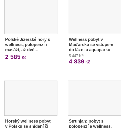
Polské Jizerské hory s
Wellness pobyt v
wellness, polopenzí i
Maďarsku se vstupem
masáží, až dvě…
do lázní a aquaparku
2 585
5 447 Kč
Kč
4 839
Kč
Horský wellness pobyt
Strunjan: pobyt s
v Polsku se snídaní či
polopenzí a wellness,