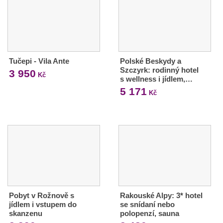
Tučepi - Vila Ante
Polské Beskydy a
Szczyrk: rodinný hotel
3 950
Kč
s wellness i jídlem,…
5 171
Kč
Pobyt v Rožnově s
Rakouské Alpy: 3* hotel
jídlem i vstupem do
se snídaní nebo
skanzenu
polopenzí, sauna