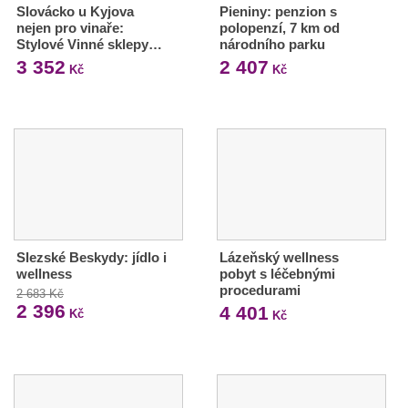
Slovácko u Kyjova
Pieniny: penzion s
nejen pro vinaře:
polopenzí, 7 km od
Stylové Vinné sklepy…
národního parku
3 352
2 407
Kč
Kč
Slezské Beskydy: jídlo i
Lázeňský wellness
wellness
pobyt s léčebnými
procedurami
2 683 Kč
2 396
4 401
Kč
Kč