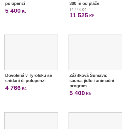
polopenzí
300 m od pláže
5 400
14 443 Kč
Kč
11 525
Kč
Dovolená v Tyrolsku se
Zážitková Šumava:
snídaní či polopenzí
sauna, jídlo i animační
program
4 766
Kč
5 400
Kč