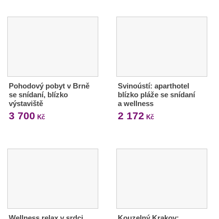
Pohodový pobyt v Brně
Svinoústí: aparthotel
se snídaní, blízko
blízko pláže se snídaní
výstaviště
a wellness
3 700
2 172
Kč
Kč
Wellness relax v srdci
Kouzelný Krakov: